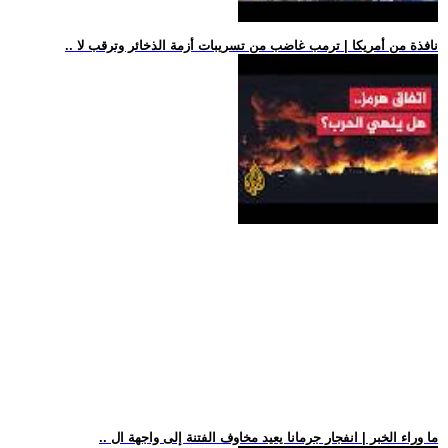
.. نافذة من أمريكا | ترمب غاضب من تسريبات أزمة الذخائر وترقب لا
.. ما وراء الخبر | انفجار جرمانا يعيد مخاوف الفتنة إلى واجهة ال