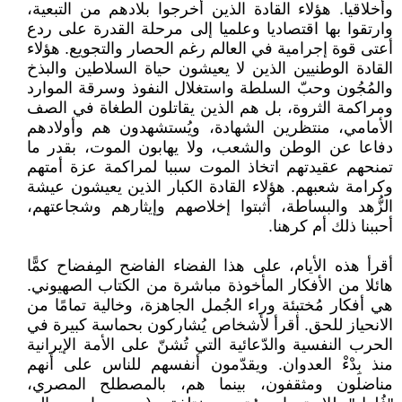
وأخلاقيا. هؤلاء القادة الذين أخرجوا بلادهم من التبعية،
وارتقوا بها اقتصاديا وعلميا إلى مرحلة القدرة على ردع
أعتى قوة إجرامية في العالم رغم الحصار والتجويع. هؤلاء
القادة الوطنيين الذين لا يعيشون حياة السلاطين والبذخ
والمُجُون وحبّ السلطة واستغلال النفوذ وسرقة الموارد
ومراكمة الثروة، بل هم الذين يقاتلون الطغاة في الصف
الأمامي، منتظرين الشهادة، ويُستشهدون هم وأولادهم
دفاعا عن الوطن والشعب، ولا يهابون الموت، بقدر ما
تمنحهم عقيدتهم اتخاذ الموت سببا لمراكمة عزة أمتهم
وكرامة شعبهم. هؤلاء القادة الكبار الذين يعيشون عيشة
الزُّهد والبساطة، أثبتوا إخلاصهم وإيثارهم وشجاعتهم،
أحببنا ذلك أم كرهنا.
أقرأ هذه الأيام، على هذا الفضاء الفاضح المِِفضاح كمًّا
هائلا من الأفكار المأخوذة مباشرة من الكتاب الصهيوني.
هي أفكار مُختبئة وراء الجُمل الجاهزة، وخالية تمامًا من
الانحياز للحق. أقرأ لأشخاص يُشاركون بحماسة كبيرة في
الحرب النفسية والدّعائية التي تُشنّ على الأمة الإيرانية
منذ بِدْءْ العدوان. ويقدّمون أنفسهم للناس على أنهم
مناضلون ومثقفون، بينما هم، بالمصطلح المصري،