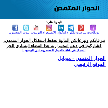
تابعونا على:
بودكاست
بنترست
تيلكرام
لينكدإن
الانستغرام
اليوتيوب
التويتر
الفيسبوك
تبرعاتكم وتبرعاتكن المالية تحفظ استقلال الحوار المتمدن،
فشاركونا في دعم استمرارية هذا الفضاء اليساري الحر
[اشترك في قناة ‫«الحوار المتمدن» على اليوتيوب]
الحوار المتمدن - موبايل
الموقع الرئيسي