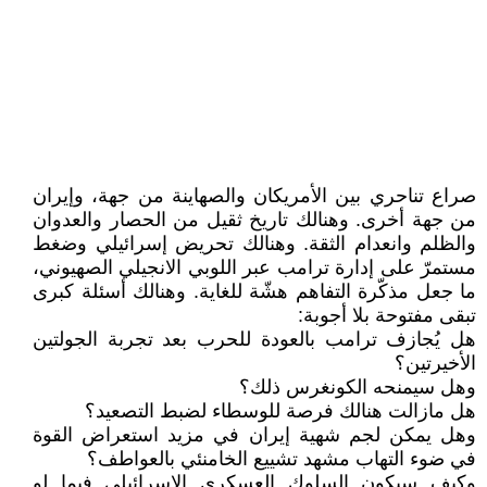
صراع تناحري بين الأمريكان والصهاينة من جهة، وإيران
من جهة أخرى. وهنالك تاريخ ثقيل من الحصار والعدوان
والظلم وانعدام الثقة. وهنالك تحريض إسرائيلي وضغط
مستمرّ على إدارة ترامب عبر اللوبي الانجيلي الصهيوني،
ما جعل مذكّرة التفاهم هشّة للغاية. وهنالك أسئلة كبرى
تبقى مفتوحة بلا أجوبة:
هل يُجازف ترامب بالعودة للحرب بعد تجربة الجولتين
الأخيرتين؟
وهل سيمنحه الكونغرس ذلك؟
هل مازالت هنالك فرصة للوسطاء لضبط التصعيد؟
وهل يمكن لجم شهية إيران في مزيد استعراض القوة
في ضوء التهاب مشهد تشييع الخامنئي بالعواطف؟
وكيف سيكون السلوك العسكري الإسرائيلي فيما لو