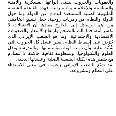
والعقوبات والحروب بشتى أنواعها العسكرية والأمنية
والسياسية والإعلامية والسيبرانية. فهذه القاعدة الشعبية
المليونية الصلبة المستعدة للدفاع عن الدولة وما حول
الدولة والنظام من رمزيات روحية، جعل تشييع الخامنئي
من أهم الرسائل إلى الخارج مفادها أن الاغتيالات لا
تكسر أمة، فما بالك بالتضخم وارتفاع الأسعار والصعوبات
الاقتصادية والاجتماعية. وها هو الشعب الإيراني الذي
حُرّض على إسقاط النظام، يعلن فشل كل الحروب التي
شُنّت عليه. وأن دولته قوية بمؤسساتها، وبالمدرسة ونقل
العلوم والتكنولوجيا، وبمنظومة ثقافية حاكمة لا تتصادم
مع ضمير هذه الكتلة الشعبية الصلبة وعقيدتها الدينية.
لقد شيّع الشعب الإيراني زعيمه، في معنى الاستفتاء
على النظام ومشروعه.