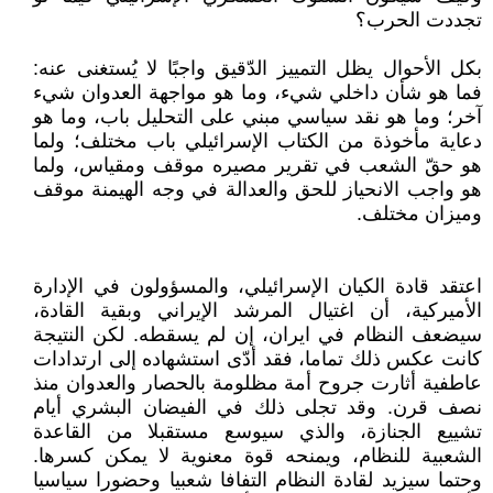
تجددت الحرب؟
بكل الأحوال يظل التمييز الدّقيق واجبًا لا يُستغنى عنه:
فما هو شأن داخلي شيء، وما هو مواجهة العدوان شيء
آخر؛ وما هو نقد سياسي مبني على التحليل باب، وما هو
دعاية مأخوذة من الكتاب الإسرائيلي باب مختلف؛ ولما
هو حقّ الشعب في تقرير مصيره موقف ومقياس، ولما
هو واجب الانحياز للحق والعدالة في وجه الهيمنة موقف
وميزان مختلف.
اعتقد قادة الكيان الإسرائيلي، والمسؤولون في الإدارة
الأميركية، أن اغتيال المرشد الإيراني وبقية القادة،
سيضعف النظام في ايران، إن لم يسقطه. لكن النتيجة
كانت عكس ذلك تماما، فقد أدّى استشهاده إلى ارتدادات
عاطفية أثارت جروح أمة مظلومة بالحصار والعدوان منذ
نصف قرن. وقد تجلى ذلك في الفيضان البشري أيام
تشييع الجنازة، والذي سيوسع مستقبلا من القاعدة
الشعبية للنظام، ويمنحه قوة معنوية لا يمكن كسرها.
وحتما سيزيد لقادة النظام التفافا شعبيا وحضورا سياسيا