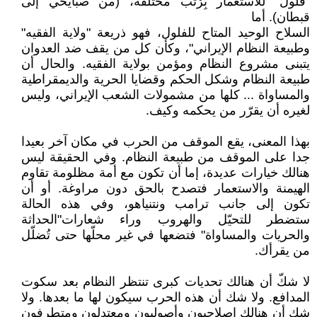
"فُلول" للاستعمار بِرُتب مختلفة، (من صبايحي إلى
قبطان). أما
السلاح الوحيد المتاح للفلول، فهو ذريعة "ولاية الفقيه"
وطبيعة النظام الإيراني"، وكأن كل من يقف ضد العدوان
يتبنى مشروع النظام ومؤمن بولاية الفقيه. والحال أن
طبيعة النظام وشكل الحكم وقضايا الحرية والديمقراطية
والمساواة ... كلها من مشمولات الشعب الإيراني، وليس
لغيره أن يقرّر من يحكمه وكيف.
بهذا المعنى، يقع الموقف من الحرب في مكان آخر بعيدا
جدا على الموقف من طبيعة النظام. وفي الحقيقة ليس
هنالك خيارات عديدة، إما أن تكون مع أمة مظلومة تقاوم
الهيمنة والاستعمار فتصدح بالحق دون مراوغة. أو أن
تكون إلى جانب ترامب ونتنياهو، وفي هذه الحالة
ستضطر للتحيّل والهروب وراء شعارات"الحداثة
والحريات والمساواة" فتضعها في غير محلّها حتى تُضلّل
من يقرأك.
لا شكّ أن هنالك تحديات كبرى تنتظر النظام بعد سكوت
المدافع. ولا شك أن هذه الحرب سيكون لها ما بعدها. ولا
شك أن هنالك إصلاحيون وأصوليون ومعتدلون ومتطرفون