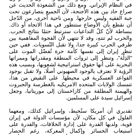
في النظام الإيراني. ومع ذلك من الشعوذة الحديث عن
صراع حاد بين هذه الأجنحة، لأن الجميع يتصارعون تحت
جبة الفقيه وليس خارجها. ومن ناحية أخرى، من الدّجل
أن نقطع بأن الأوضاع ستتطور في هذا الاتجاه أو ذاك.
ببساطة لأنّ كلّ التداعيات سترتبط حتمًا بنتائج الحرب.
والحرب لم تنتهِ، وقد لا تنتهي لأن الفجوة المفاهمية بين
طرفي الحرب كبيرة جدا، ولا تقبل التّسويات. ففي حين
تنظر إيران إلى نفسها كأمة حرة تُفضّل الموت على
"الذِلّة"، وتنظر إلى ثروات المنطقة ومقدراتها وممراتها
البحرية على أنها حقوق استراتيجية لشعوبها، وبسبب هذه
الرؤية لا تعترف بالوجود الصهيوني أصلًا، ولا تقبل بوجود
القواعد العسكرية في محيطها. على النقيض من هذا،
تتمسك الولايات المتحده الامريكيه بالغطرسة والجبروت
والهيمنة المطلقة من كازاخستان إلى موريتانيا، وجعل
إسرائيل سيدة على المسلمين.
تقديري أن أمريكا ستُحبط، وإسرائيل كذلك، ومعهما
الفلول في كل مكان، لأن مؤسسات الدولة في إيران
قوية، ولديها القدرة على إدارة الخلافات، والقدرة على
استيعاب الخسائر وإكمال المعركة، رغم الحصار