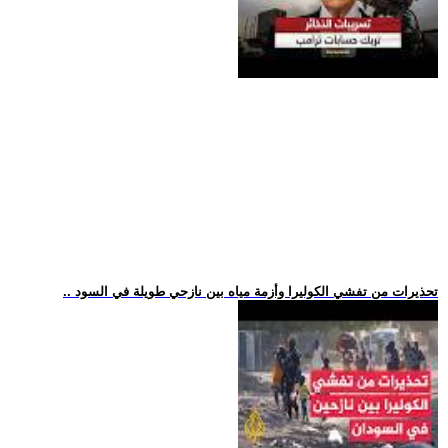
.. تحذيرات من تفشي الكوليرا وأزمة مياه بين نازحي طويلة في السود