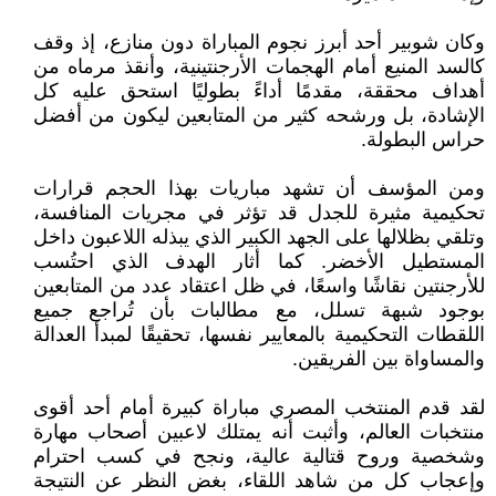
وكان شوبير أحد أبرز نجوم المباراة دون منازع، إذ وقف
كالسد المنيع أمام الهجمات الأرجنتينية، وأنقذ مرماه من
أهداف محققة، مقدمًا أداءً بطوليًا استحق عليه كل
الإشادة، بل ورشحه كثير من المتابعين ليكون من أفضل
حراس البطولة.
ومن المؤسف أن تشهد مباريات بهذا الحجم قرارات
تحكيمية مثيرة للجدل قد تؤثر في مجريات المنافسة،
وتلقي بظلالها على الجهد الكبير الذي يبذله اللاعبون داخل
المستطيل الأخضر. كما أثار الهدف الذي احتُسب
للأرجنتين نقاشًا واسعًا، في ظل اعتقاد عدد من المتابعين
بوجود شبهة تسلل، مع مطالبات بأن تُراجع جميع
اللقطات التحكيمية بالمعايير نفسها، تحقيقًا لمبدأ العدالة
والمساواة بين الفريقين.
لقد قدم المنتخب المصري مباراة كبيرة أمام أحد أقوى
منتخبات العالم، وأثبت أنه يمتلك لاعبين أصحاب مهارة
وشخصية وروح قتالية عالية، ونجح في كسب احترام
وإعجاب كل من شاهد اللقاء، بغض النظر عن النتيجة