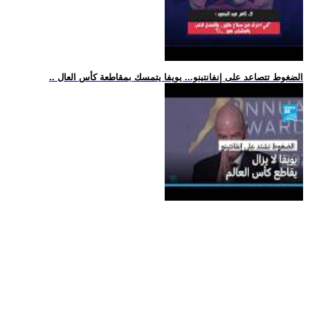
.. الضغوط تتصاعد على إنفانتينو... يويفا يتمسك بمقاطعة كأس العال