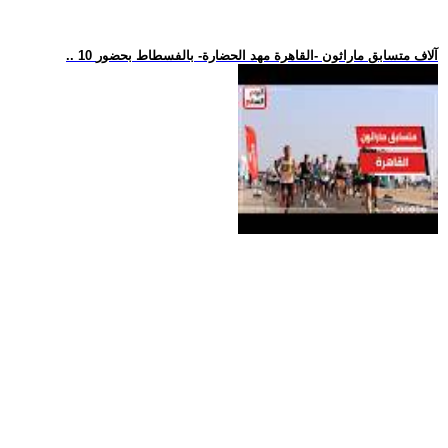
.. 10 آلاف متسابق ماراثون -القاهرة مهد الحضارة- بالفسطاط بحضور