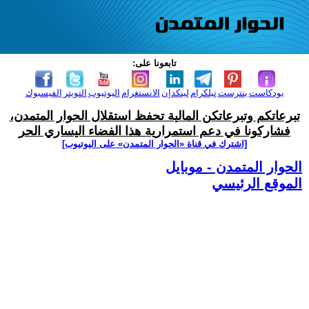
تابعونا على:
بودكاست
بنترست
تيلكرام
لينكدإن
الانستغرام
اليوتيوب
التويتر
الفيسبوك
تبرعاتكم وتبرعاتكن المالية تحفظ استقلال الحوار المتمدن،
فشاركونا في دعم استمرارية هذا الفضاء اليساري الحر
[اشترك في قناة ‫«الحوار المتمدن» على اليوتيوب]
الحوار المتمدن - موبايل
الموقع الرئيسي