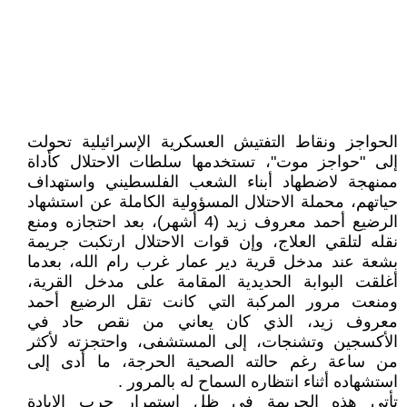
الحواجز ونقاط التفتيش العسكرية الإسرائيلية تحولت
إلى "حواجز موت"، تستخدمها سلطات الاحتلال كأداة
ممنهجة لاضطهاد أبناء الشعب الفلسطيني واستهداف
حياتهم، محملة الاحتلال المسؤولية الكاملة عن استشهاد
الرضيع أحمد معروف زيد (4 أشهر)، بعد احتجازه ومنع
نقله لتلقي العلاج، وإن قوات الاحتلال ارتكبت جريمة
بشعة عند مدخل قرية دير عمار غرب رام الله، بعدما
أغلقت البوابة الحديدية المقامة على مدخل القرية،
ومنعت مرور المركبة التي كانت تقل الرضيع أحمد
معروف زيد، الذي كان يعاني من نقص حاد في
الأكسجين وتشنجات، إلى المستشفى، واحتجزته لأكثر
من ساعة رغم حالته الصحية الحرجة، ما أدى إلى
استشهاده أثناء انتظاره السماح له بالمرور .
تأتي هذه الجريمة في ظل استمرار حرب الإبادة