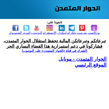
تابعونا على:
بودكاست
بنترست
تيلكرام
لينكدإن
الانستغرام
اليوتيوب
التويتر
الفيسبوك
تبرعاتكم وتبرعاتكن المالية تحفظ استقلال الحوار المتمدن،
فشاركونا في دعم استمرارية هذا الفضاء اليساري الحر
[اشترك في قناة ‫«الحوار المتمدن» على اليوتيوب]
الحوار المتمدن - موبايل
الموقع الرئيسي