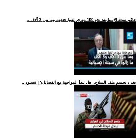
.. حاكم سبتة الإسبانية: نحو 100 مهاجر لقوا حتفهم وما بين 3 آلاف
.. بغداد تحسم ملف السلاح.. هل تبدأ المواجهة مع الفصائل؟ | #ستود