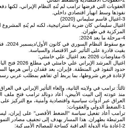
2-العقوبات الاقتصادية والضغط المالي
العقوبات التي فرضها ترامب لم تُنهِ النظام الإيراني، لكنها دف
نفوذها وسط انهيار اقتصادي داخلي.
3-اغتيال قاسم سليماني (2020)
اغتيال سليماني كان ضربة استراتيجية، لكنه لم يُنهِ المشروع 
المركزية في طهران.
4-مرحلة ما بعد 2024:
مع سق
بقيت قادرة على التأثير عبر الاقتصاد والسياسة.
5-مفاوضات 2026 بعد اغتيال علي خامنئي:
اغتيال المر
حدود النفوذ في المنطقة. فإيران، بعد فقدان رأس هرمها ا
لإعادة فرض شروطها، بما يربط أي تفاهم بمطلب عربي رسمي ي
ثالثاً: ترامب في ولايته الثانية، وإلغاء التأثير الإيراني في العراق
منذ عودته إلى البيت الأبيض، أعاد دونالد ترامب فتح ملف الن
العراق عبر أدوات سياسية واقتصادية وأمنية، مع التركيز على 
1-الضغط الدولي والعقوبات:
ترامب أعاد تفعيل سياسة "الضغط الأقصى" على إيران، ليس ف
المرتبطة بطهران. هذا المسار يهدف إلى تجفيف مصادر التموي
2-إعادة بناء الدولة العراقية كساحة للمصالح الأميركية: