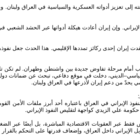
عته إلى تعزيز أدواته العسكرية والسياسية في العراق ولبنان. وب
الإيراني. وإن إيران أعادت هيكلة أدواتها عبر الحشد الشعبي في
وط النظام السوري في كانون الأول/ديسمبر 2024، فقدت إيران إحدى ركائز تمددها الإقليمي
شد الإيراني علي خامنئي في مطلع 2026 فتح الباب أمام مرحلة تفاوض جديدة بين واشن
لسياسي–الديني، دخلت في موقع دفاعي، تبحث عن ضمانات دولي
حدّ من دعم إيران لأذرعها في العراق ولبنان.
:
فوذ الإيراني في العراق باعتباره أحد أبرز ملفات الأمن القو
حكومة علي الزيدي كواجهة لتقليص النفوذ الإيراني.
قط عبر العقوبات الاقتصادية المباشرة، بل أيضًا عبر الضغط
ل الإيراني داخل العراق، وإضعاف قدرتها على التحكم بالقرار 