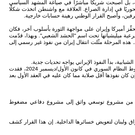
، بل أصبحت شريكًا مباشرًا في صياغة المشهد السياسي
ريًا في إدارة الصراع. العلاقة مع واشنطن اتخذت شكلًا
لطرفين، وأصبح القرار الوطني رهينة حسابات خارجية.
ِّز أميركا وإيران على مواجهة الثورة بأسلوب آخر، فكان
شرعية ميليشياتها تحت اسم "الحشد الشعبي". وبهذا، قدّمت
هذه المرحلة مثّلت انتقال إيران من نفوذ غير رسمي إلى
ولذلك جعل ضعف العلاقة مع بعض الأذرع، وتزايد الرفض الشعبي للطائفية، مشروعها في العراق أقل استقرارًا. ومع سقوط النظام السوري في كانون الأول/ديسمبر 2024، فقدت
 كان نفوذها أقل صلابة مما كان عليه في العقد الأول بعد
انتقالاً من مشروع توسعي واثق إلى مشروع دفاعي مضغوط
 ولبنان لتعويض خسائرها الداخلية. إن هذا القرار كشف