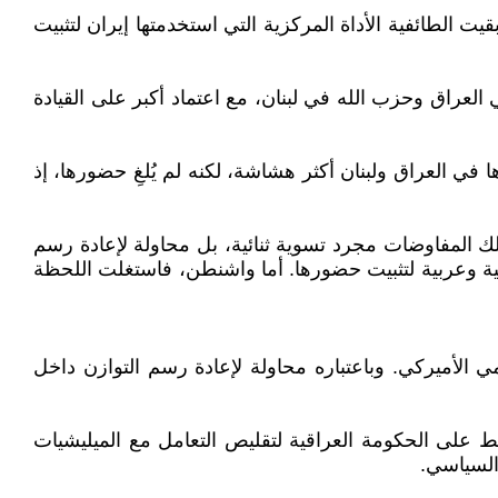
قيت الطائفية الأداة المركزية التي استخدمتها إيران لتثبيت
 العراق وحزب الله في لبنان، مع اعتماد أكبر على القيادة
. هذا الحدث جعل نفوذها في العراق ولبنان أكثر هشاشة، لكنه لم يُلغِ حضورها، إذ
طن وطهران. لم تكن تلك المفاوضات مجرد تسوية ثنائية، بل محاولة لإعادة رسم
ة وعربية لتثبيت حضورها. أما واشنطن، فاستغلت اللحظة
مي الأميركي. وباعتباره محاولة لإعادة رسم التوازن داخل
 على الحكومة العراقية لتقليص التعامل مع الميليشيات
السياسي.