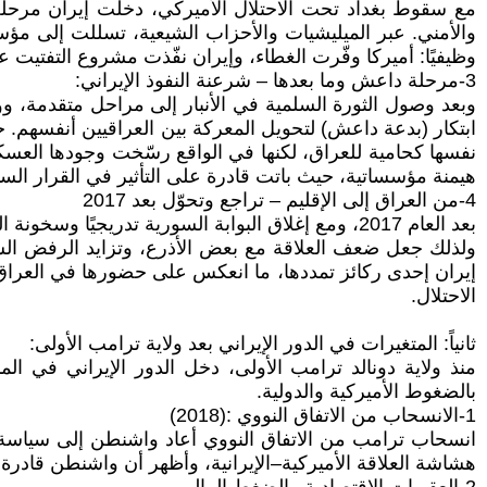
مع سقوط بغداد تحت الاحتلال الأميركي، دخلت إيران مرحلة
والأمني. عبر الميليشيات والأحزاب الشيعية، تسللت إلى مؤس
وظيفيًا: أميركا وفّرت الغطاء، وإيران نفّذت مشروع التفتيت ع
3-مرحلة داعش وما بعدها – شرعنة النفوذ الإيراني:
وبعد وصول الثورة السلمية في الأنبار إلى مراحل متقدمة، وو
ابتكار (بدعة داعش) لتحويل المعركة بين العراقيين أنفسهم. 
نفسها كحامية للعراق، لكنها في الواقع رسّخت وجودها العسك
هيمنة مؤسساتية، حيث باتت قادرة على التأثير في القرار ال
4-من العراق إلى الإقليم – تراجع وتحوّل بعد 2017
بعد العام 2017، ومع إغلاق البوابة السورية تدريجيًا وسخونة الساحة العراقية بالاحتجاجات الشعبية، التي قادتها انتفاضة 2019 الشبابية، بدأ النفوذ الإيراني يواجه تحديات جدية.
إيران إحدى ركائز تمددها، ما انعكس على حضورها في العراق. و
الاحتلال.
ثانياً: المتغيرات في الدور الإيراني بعد ولاية ترامب الأولى:
منذ ولاية دونالد ترامب الأولى، دخل الدور الإيراني في 
بالضغوط الأميركية والدولية.
1-الانسحاب من الاتفاق النووي :(2018)
انسحاب ترامب من الاتفاق النووي أعاد واشنطن إلى سياسة "
هشاشة العلاقة الأميركية–الإيرانية، وأظهر أن واشنطن قادر