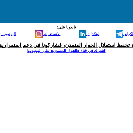
تابعونا على:
لكرام
لينكدإن
الانستغرام
اليوتيوب
ية تحفظ استقلال الحوار المتمدن، فشاركونا في دعم استمرارية 
[اشترك في قناة ‫«الحوار المتمدن» على اليوتيوب]