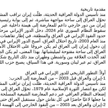
مقدمة تاريخية
منذ تأسيس الدولة العراقية الحديثة، ظلّت إيران تراقب المشهد
إيران من دور خارجي داعم للمعارضة إلى هيمنة داخلية عبر 
حدود النفوذ الإيراني في العراق والمنطقة، في إطار تفاهمات
منذ العام 2003، تاريخ احتلال العراق، أصبح الدور الإيراني في المنطقة، جزءًا من مشروع وظيفي يخدم الاستراتيجية الأميركية–الإسرائيلية لتفتيت الهوية القومية العربية.
إن دخول إيران إلى العراق لم يكن خروجًا على الاحتلال الأم
العراق إلى ساحة مفتوحة لميليشياتها. بهذا المعنى، لم يكن الدو
لقد اتَّخذت العلاقة بين واشنطن وطهران منذ ذلك التاريخ شكلً
العراق، ثم عبر لبنان وسورية. في هذا السياق، يصبح حزب الله 
أولاً: التطور التاريخي للدور الإيراني في العراق
1-إيران والعراق قبل 2003 – من المعارضة إلى الحرب:
منذ تأسيس الدولة العراقية الحديثة، ظلّت إيران تراقب المش
إضعاف النظام العراقي عبر دعم المعارضة الشيعية المسلحة،
ما جعلها لاعبًا حاضرًا في كل نقاش حول مستقبل العراق حتى ق
2-إيران والعراق بعد 2003 – من النفوذ الخارجي إلى الهيمنة الداخلية: