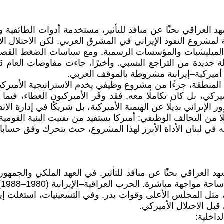
 العراقي بحثًا عن منافذ للتأثير، مستخدمة أدوات الطائفية وا
الميليشيات والمؤسسات الرسمية. ومع سياسات الضغط القصوى ا
 أميركية–إيرانية مشروطة بالموقف العربي.
يركي، بل كان تكاملًا معه. فقد وفّر الأميركيون الغطاء، فيم
ر الإيراني بديلًا عن الهيمنة الأميركية، بل شريكًا في إدارة ال
ا من التحالف الوظيفي: أميركا تستفيد من تفتيت البنية القومي
في لبنان الأداة الأبرز لهذا المشروع، حيث يتحرك وفق حسابات إي
هد العراقي بحثًا عن منافذ للتأثير. في العهد الملكي والجم
ل
 مثل المجلس الأعلى وقوات بدر. وفي التسعينيات، استغلت إي
بل الاحتلال الأميركي.