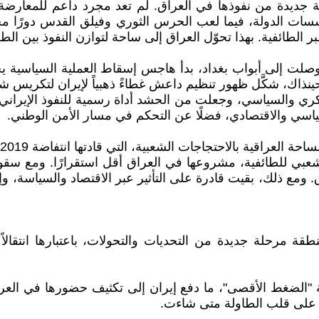
 جديدة من نفوذها في العراق. لم تعد مجرد داعم للمعارضة
سات الدولة، فيما لعب الحرس الثوري وفيلق القدس دورًا محو
بر الطائفية. بهذا تحوّل العراق إلى ساحة لتوازن النفوذ بين ا
صلت إلى أبواب بغداد، بدأ هاجس إسقاط العملية السياسية يحف
حينذاك، شكَّل ظهور تنظيم داعش غطاءً ذهبياً لإيران لتكريس 
ري والسياسي، وجعلت من الحشد أداة رسمية للنفوذ الإيراني. 
سياسي والاقتصادي، فضلًا عن التحكم في مسار الأمن الوطني.
مع ذلك، بقيت قادرة على التأثير عبر الاقتصاد والسياسة، وإن
المنطقة مرحلة جديدة من التحديات والتحولات، باعتبارها 
الضغط الأقصى"، ما دفع إيران إلى تكثيف حضورها في العراق
ة على قلب الطاولة متى شاءت.