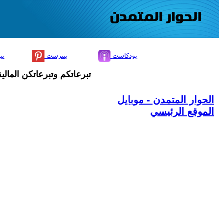
بودكاست
بنترست
تي
تبرعاتكم وتبرعاتكن المال
الحوار المتمدن - موبايل
الموقع الرئيسي