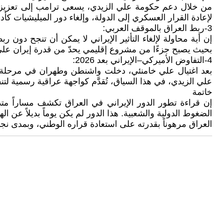
من خلال دعم حكومة علي الزيدي، يسعى ترامب إلى تعزيز مؤ
لإعادة القرار العسكري إلى الدولة، وإلغاء دور الميليشيات كأداة
3-ربط العراق بالموقف العربي:
إن أية محاولة لإلغاء التأثير الإيراني لا يمكن أن تنجح دون
بحيث يصبح جزءًا من مشروع إقليمي يحدّ من قدرة إيران على ا
4-التفاوض الأميركي–الإيراني بعد 2026:
بعد اغتيال علي خامنئي، دخلت واشنطن وطهران في مرحلة ت
علي الزيدي، في هذا السياق، تُقدَّم كواجهة عراقية رسمية لتنف
خاتمة
إن قراءة تطور الدور الإيراني في العراق تكشف مساراً متدر
الضغوط الدولية والشعبية. هذا الدور لم يكن يوماً بديلاً عن ال
العراق مرهوناً بقدرته على استعادة قراره الوطني، وبمدى نجا