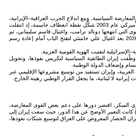
لمعارضة السياسية. ومع اندلاع الحرب العراقية–الإيرانية،
تحوّل العراق إلى ساحة مواجهة مباشرة، ثم إلى بوابة رئيسية لمشروع النفوذ الإيراني في المشرق العربي. لكن الاحتلال الأميركي عام 2003 شكّل نقطة انعطاف حاسمة، إذ انتقلت
لتي انتهجها دونالد ترامب، واغتيال قاسم سليماني، ثم
سقوط النظام السوري عام 2024، دخل الدور الإيراني مرحلة جديدة من التراجع النسبي. وأخيرًا، جاءت مفاوضات العام 2026 بعد اغتيال علي خامنئي لتفتح الباب أمام إعادة رسم
ا وظّفت إيران الطائفية السياسية لتكريس نفوذها، وتحويل
انقسام وإضعاف الدولة الوطنية.
ة العربية، وإيران تستفيد من توسيع مشروعها الإقليمي عبر
رانية لا لبنانية، ما يجعل القرار الوطني رهينة الخارج.
هوري المبكر، اقتصر دورها على دعم بعض القوى المعارضة،
كن مع انتصار الثورة الإسلامية عام 1979، تحوّل العراق إلى ساحة مواجهة مباشرة. الحرب العراقية–الإيرانية (1980–1988) كانت التعبير الأوضح عن هذا الدور، حيث سعت إيران إلى
ران الحصار المفروض على العراق لتوسيع شبكات نفوذها،