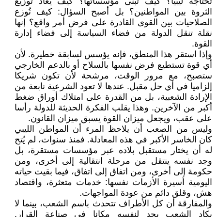
تحتاجه ليبيا؟ كيف تُبنى مؤسساتها؟ كيف يُعاد توزيع
الثروة بين المواطنين؟ بل أصبح السؤال: كيف تُوزع
الصلاحيات بين القوى القادرة على فرض أمر واقع؟ إنها
نقلة تنقل الدولة من فضاء السياسة إلى فضاء إدارة
القوة.
وإذا استقر هذا المنطق، فإنه يؤسس لسابقة خطيرة. لأن
أي قوة تستطيع فرض نفسها بالسلاح أو بالدعم الخارجي
ستصبح، مع مرور الوقت، مرشحة لأن تكون شريكا
إلزاميا في أي حل مقبل. عندها لا تعود الشرعية نابعة من
الإرادة الشعبية، بل من القدرة على امتلاك أوراق ضغط
أكبر من الآخرين. وهذا يقلب الفكرة الحديثة للدولة رأسا
على عقب، ويجعل ميزان القوة يسبق ميزان القانون.
وليس من الصعب أن يلاحظ المرء أن المواطن الليبي
كان الخاسر الأكبر في هذه المعادلة. فمنذ سنوات، لم يُتح
له أن يختار مستقبل بلاده عبر مؤسسات مستقرة، بل
وجد نفسه ينتقل من مرحلة انتقالية إلى أخرى، ومن
حكومة إلى أخرى، ومن اتفاق إلى اتفاق، فيما بقيت حياته
اليومية أسيرة الأزمات نفسها: خدمات متعثرة، واقتصاد
هش، وقلق دائم من عودة المواجهات.
والمفارقة أن كل الأطراف تتحدث باسم الشعب، بينما لا
يكاد الشعب يجد لنفسه مكانا في صناعة القرار.