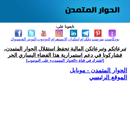
تابعونا على:
بودكاست
بنترست
تيلكرام
لينكدإن
الانستغرام
اليوتيوب
التويتر
الفيسبوك
تبرعاتكم وتبرعاتكن المالية تحفظ استقلال الحوار المتمدن،
فشاركونا في دعم استمرارية هذا الفضاء اليساري الحر
[اشترك في قناة ‫«الحوار المتمدن» على اليوتيوب]
الحوار المتمدن - موبايل
الموقع الرئيسي