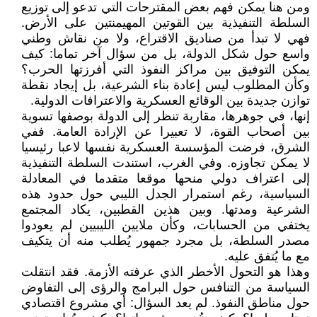
ومن هنا يمكن فهم بعض المقترحات التي تدعو إلى توزيع
السلطة التنفيذية بين القوتين المهيمنتين على الأرض.
فهي لا تبدأ من صناديق الاقتراع، ولا من نقاش وطني
واسع حول شكل الدولة، بل من سؤال آخر تماما: كيف
يمكن التوفيق بين مراكز النفوذ التي أفرزتها الحرب؟
وكأن المطلوب ليس إعادة بناء الشرعية، بل إيجاد نقطة
توازن جديدة بين الوقائع العسكرية والاعترافات الدولية.
إنها، في جوهرها، مقاربة تنظر إلى الدولة بوصفها تسوية
بين أصحاب القوة، لا تعبيرا عن الإرادة العامة. ففي
الشرق، فرضت المؤسسة العسكرية نفسها لاعبا رئيسيا
لا يمكن تجاوزه. وفي الغرب، استندت السلطة التنفيذية
إلى اعتراف دولي منحها موقعا متقدما في المعادلة
السياسية، رغم استمرار الجدل الليبي حول حدود هذه
الشرعية ومدتها. وبين هذين القطبين، يكاد المجتمع
يختفي من الحسابات، وكأن ملايين الليبيين لم يعودوا
مصدر السلطة، بل مجرد جمهور يُطلب منه أن يتكيف
مع ما يُتفق عليه.
وهذا هو التحول الأخطر الذي عرفته الأزمة. فقد انتقلت
السياسة من التنافس حول البرامج والرؤى إلى التفاوض
حول مناطق النفوذ. لم يعد السؤال: أي مشروع اقتصادي