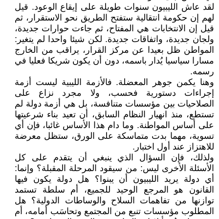
لقد عاش الليبيون سنوات طويلة على إيقاع الوعود. قيل
لهم إن حكومة انتقالية ستفتح الطريق نحو الاستقرار، ثم
قيل إن الانتخابات هي المفتاح، ثم جاءت حوارات جديدة،
ولجان جديدة، واتفاقات جديدة. لكن شيئا واحدا لم يتغير:
المواطن ظل بعيدا عن مركز القرار، يراقب من الخارج
مسارا سياسيا يُدار باسمه، دون أن يكون شريكا فعليا في
رسمه.
وهنا يكمن جوهر المعضلة. فالأزمة الليبية ليست أزمة
إجراءات دستورية فحسب، ولا مجرد نزاع على
الصلاحيات بين مؤسسات متنافسة، بل هي أزمة دولة لم
تستطع، منذ انهيار النظام السابق، أن تعيد بناء شرعيتها
على أساس المواطنة. وما دام هذا الأساس غائبا، فإن أي
تسوية، مهما بدت متماسكة على الورق، ستظل معرضة
للاهتزاز عند أول اختبار.
ولذلك، فإن السؤال الذي ينبغي أن يتقدم على كل
الأسئلة الأخرى ليس: من سيقود المرحلة المقبلة؟ وإنما:
أي دولة يريد الليبيون أن يبنوا؟ هل دولة يكون فيها
القانون هو المرجع الوحيد للجميع، أم سلطة تستمد
توازنها من تفاهمات السلاح والوساطات الدولية؟ هل
المطلوب مؤسسات تنبع من المجتمع وتحاسَب أمامه، أم