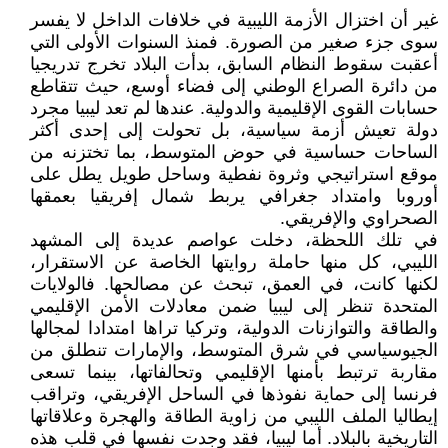
غير أن اختزال الأزمة الليبية في خلافات الداخل لا يفسر
سوى جزء صغير من الصورة. فمنذ السنوات الأولى التي
أعقبت سقوط النظام السابق، بدأت البلاد تخرج تدريجيا
من دائرة الصراع الوطني إلى فضاء أوسع، حيث تتقاطع
حسابات القوى الإقليمية والدولية. عندها لم تعد ليبيا مجرد
دولة تعيش أزمة سياسية، بل تحولت إلى إحدى أكثر
الساحات حساسية في حوض المتوسط، بما تختزنه من
موقع استراتيجي وثروة نفطية وساحل طويل يطل على
أوروبا وامتداد جغرافي يربط شمال إفريقيا بعمقها
الصحراوي والإفريقي.
في تلك اللحظة، دخلت عواصم عديدة إلى المشهد
الليبي، كل منها حاملة روايتها الخاصة عن الاستقرار،
لكنها كانت، في العمق، تبحث عن مصالحها. فالولايات
المتحدة تنظر إلى ليبيا ضمن معادلات الأمن الإقليمي
والطاقة والتوازنات الدولية، وتركيا تراها امتدادا لمجالها
الجيوسياسي في شرق المتوسط، والإمارات تنطلق من
مقاربة ترتبط بأمنها الإقليمي وتحالفاتها، بينما تسعى
فرنسا إلى حماية نفوذها في الساحل الإفريقي، وتراقب
إيطاليا الملف الليبي من زاوية الطاقة والهجرة وعلاقاتها
التاريخية بالبلاد. أما ليبيا، فقد وجدت نفسها في قلب هذه