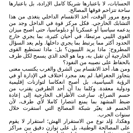
الحسابات، لا باعتبارها شريكا كامل الإرادة، بل باعتبارها
ساحة تتزاحم فوقها المصالح.
ومع مرور الوقت، أخذ الانقسام الداخلي يتغذى من هذا
التشابك الخارجي. فكل مركز قوة في الداخل وجد من
يدعمه سياسيا أو عسكريا أو دبلوماسيا، حتى أصبح ميزان
القوى الليبي مرتبطا، في أحيان كثيرة، بما يجري خارج
الحدود أكثر مما يرتبط بما يجري داخلها. ولم يعد السؤال
المطروح: ماذا يريد الليبيون؟ بل: ماذا تستطيع القوى
الخارجية أن تقبل به، وما هو الحد الذي يسمح لكل طرف
بالحفاظ على نصيبه من النفوذ؟
ومن هنا، أخذ الانقسام بين الشرق والغرب يكتسب معنى
يتجاوز الجغرافيا. لم يعد مجرد اختلاف في الإدارة أو في
الرؤية السياسية، بل أصبح انعكاسا لتوازنات إقليمية
ودولية معقدة. وكلما بدا أن أحد الطرفين يقترب من
حسم الصراع، سارعت الأطراف الخارجية إلى إعادة
ضبط المشهد بما يمنع انتصارا كاملا لأي طرف، لأن
الحسم قد يغيّر شبكة المصالح التي استقرت خلال
سنوات الحرب.
وهكذا، وُلد نوع من الاستقرار الهش؛ استقرار لا يقوم
على المصالحة الوطنية، بل على توازن دقيق بين مراكز