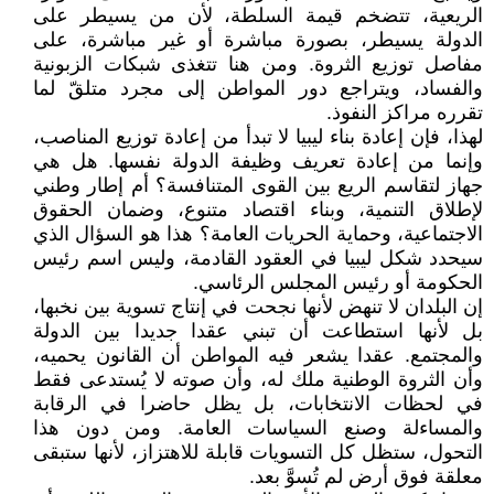
الريعية، تتضخم قيمة السلطة، لأن من يسيطر على
الدولة يسيطر، بصورة مباشرة أو غير مباشرة، على
مفاصل توزيع الثروة. ومن هنا تتغذى شبكات الزبونية
والفساد، ويتراجع دور المواطن إلى مجرد متلقّ لما
تقرره مراكز النفوذ.
لهذا، فإن إعادة بناء ليبيا لا تبدأ من إعادة توزيع المناصب،
وإنما من إعادة تعريف وظيفة الدولة نفسها. هل هي
جهاز لتقاسم الريع بين القوى المتنافسة؟ أم إطار وطني
لإطلاق التنمية، وبناء اقتصاد متنوع، وضمان الحقوق
الاجتماعية، وحماية الحريات العامة؟ هذا هو السؤال الذي
سيحدد شكل ليبيا في العقود القادمة، وليس اسم رئيس
الحكومة أو رئيس المجلس الرئاسي.
إن البلدان لا تنهض لأنها نجحت في إنتاج تسوية بين نخبها،
بل لأنها استطاعت أن تبني عقدا جديدا بين الدولة
والمجتمع. عقدا يشعر فيه المواطن أن القانون يحميه،
وأن الثروة الوطنية ملك له، وأن صوته لا يُستدعى فقط
في لحظات الانتخابات، بل يظل حاضرا في الرقابة
والمساءلة وصنع السياسات العامة. ومن دون هذا
التحول، ستظل كل التسويات قابلة للاهتزاز، لأنها ستبقى
معلقة فوق أرض لم تُسوَّ بعد.