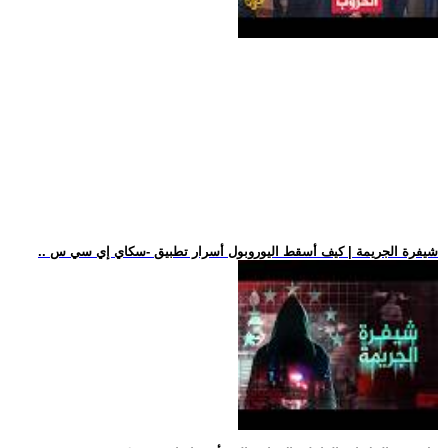
.. شيفرة الجريمة | كيف أسقط اليوروبول أسرار تطبيق -سكاي إي سي س