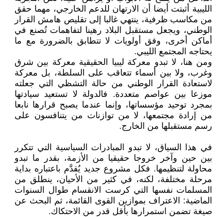
الليبية أثبتت أيضا أن الارتهان للدعم الخارجي، مهما حقق
من مكاسب ظرفية، ينتهي غالبا إلى تقليص هامش القرار
الوطني، ويجعل مستقبل البلاد رهينا لتفاهمات تُصنع في
أماكن أخرى، وفق أولويات لا تتطابق بالضرورة مع ما
يحتاجه المجتمع الليبي.
ومن هنا، لا تبدو معركة ليبيا الحقيقية معركة بين شرق
وغرب، ولا بين أسماء تتعاقب على السلطة، بل معركة
لاستعادة القرار الوطني من حالة التشظي التي جعلته
موزعا بين عواصم متعددة. فالدولة لا تستعيد سيادتها
بمجرد توحيد مؤسساتها، وإنما عندما يصبح قرارها نابعا
من إرادة مجتمعها، لا من توازنات من يتنافسون على
رسم مستقبلها من الخارج.
في هذا السياق، لا تبدو المبادرات السياسية التي تتكرر
بين حين وآخر خروجا حقيقيا من الأزمة، بقدر ما تبدو
محاولة لتنظيمها. فكل مشروع جديد يُقدَّم باعتباره بداية
مرحلة مختلفة، لكنه، في كثير من الأحيان، ينطلق من
المسلمات نفسها التي كرست الانقسام طوال السنوات
الماضية: الاعتراف بموازين القوى القائمة، ثم البحث عن
صيغة تضمن استمرارها بأقل قدر من الاحتكاك.