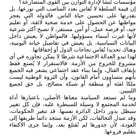
مؤسسات تُنشأ لإدارة التوازن بين القوى المتصارعة؟
إن قيمة السلطة لا تُقاس بعدد المناصب التي توزعها، بل
بقدرتها على تحسين حياة الناس. فالدولة التي يعجز
مواطنها عن الحصول على خدمة صحية لائقة، أو تعليم
جيد، أو فرصة عمل، أو أمن مستقر، لا تصبح أكثر شرعية
لأنها غيرت أسماء مسؤوليها. فالمواطن لا يعيش داخل
البيانات السياسية، بل يعيش في تفاصيل حياته اليومية،
وهناك تحديدا تُقاس نجاحات الدول أو إخفاقاتها.
لهذا تبدو العدالة الاجتماعية شرطا لا يمكن تجاوزه في أي
مشروع للخروج من الأزمة. فالاستقرار لا يُصنع فقط
بإيقاف القتال، وإنما ببناء عقد اجتماعي يشعر فيه الجميع
بأنهم متساوون أمام القانون، وأن الثروة الوطنية ليست
ملكا لفئة أو منطقة أو شبكة مصالح، بل حق لجميع
الليبيين.
وما لم تستعد السياسة معناها الأصلي، باعتبارها أداة
لخدمة المجتمع لا وسيلة للسيطرة عليه، فإن كل تغيير
سيظل يدور داخل الدائرة نفسها. قد تتغير الحكومات،
وقد تتبدل التحالفات، لكن الأزمة ستجد دائما طريقها إلى
العودة، لأن جذورها لم تُقتلع بعد، وإنما جرى الاكتفاء
بتقليم فروعها.