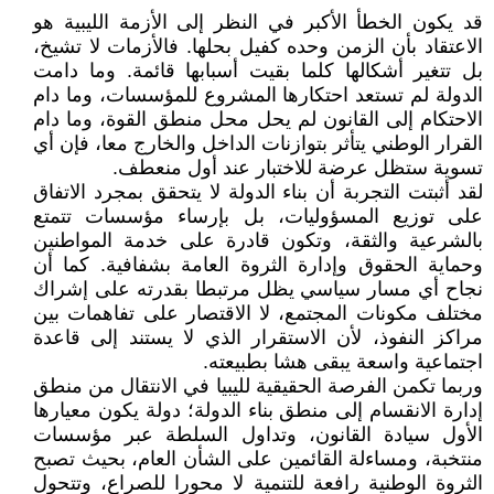
قد يكون الخطأ الأكبر في النظر إلى الأزمة الليبية هو
الاعتقاد بأن الزمن وحده كفيل بحلها. فالأزمات لا تشيخ،
بل تتغير أشكالها كلما بقيت أسبابها قائمة. وما دامت
الدولة لم تستعد احتكارها المشروع للمؤسسات، وما دام
الاحتكام إلى القانون لم يحل محل منطق القوة، وما دام
القرار الوطني يتأثر بتوازنات الداخل والخارج معا، فإن أي
تسوية ستظل عرضة للاختبار عند أول منعطف.
لقد أثبتت التجربة أن بناء الدولة لا يتحقق بمجرد الاتفاق
على توزيع المسؤوليات، بل بإرساء مؤسسات تتمتع
بالشرعية والثقة، وتكون قادرة على خدمة المواطنين
وحماية الحقوق وإدارة الثروة العامة بشفافية. كما أن
نجاح أي مسار سياسي يظل مرتبطا بقدرته على إشراك
مختلف مكونات المجتمع، لا الاقتصار على تفاهمات بين
مراكز النفوذ، لأن الاستقرار الذي لا يستند إلى قاعدة
اجتماعية واسعة يبقى هشا بطبيعته.
وربما تكمن الفرصة الحقيقية لليبيا في الانتقال من منطق
إدارة الانقسام إلى منطق بناء الدولة؛ دولة يكون معيارها
الأول سيادة القانون، وتداول السلطة عبر مؤسسات
منتخبة، ومساءلة القائمين على الشأن العام، بحيث تصبح
الثروة الوطنية رافعة للتنمية لا محورا للصراع، وتتحول