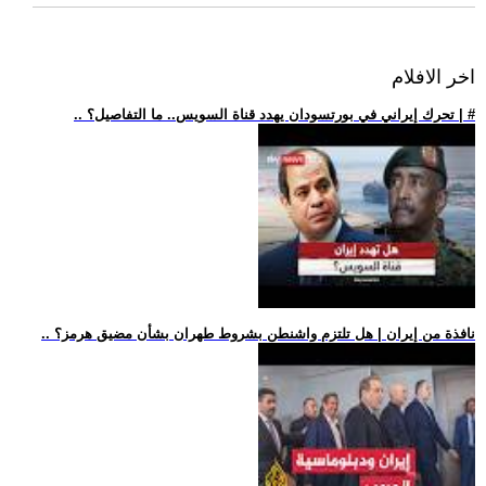
اخر الافلام
.. تحرك إيراني في بورتسودان يهدد قناة السويس.. ما التفاصيل؟ | #
.. نافذة من إيران | هل تلتزم واشنطن بشروط طهران بشأن مضيق هرمز؟