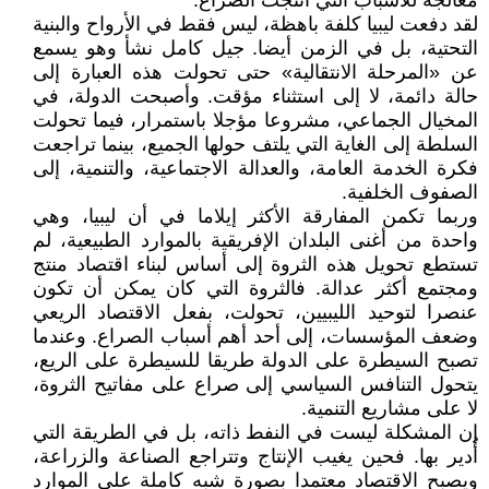
معالجة للأسباب التي أنتجت الصراع.
لقد دفعت ليبيا كلفة باهظة، ليس فقط في الأرواح والبنية
التحتية، بل في الزمن أيضا. جيل كامل نشأ وهو يسمع
عن «المرحلة الانتقالية» حتى تحولت هذه العبارة إلى
حالة دائمة، لا إلى استثناء مؤقت. وأصبحت الدولة، في
المخيال الجماعي، مشروعا مؤجلا باستمرار، فيما تحولت
السلطة إلى الغاية التي يلتف حولها الجميع، بينما تراجعت
فكرة الخدمة العامة، والعدالة الاجتماعية، والتنمية، إلى
الصفوف الخلفية.
وربما تكمن المفارقة الأكثر إيلاما في أن ليبيا، وهي
واحدة من أغنى البلدان الإفريقية بالموارد الطبيعية، لم
تستطع تحويل هذه الثروة إلى أساس لبناء اقتصاد منتج
ومجتمع أكثر عدالة. فالثروة التي كان يمكن أن تكون
عنصرا لتوحيد الليبيين، تحولت، بفعل الاقتصاد الريعي
وضعف المؤسسات، إلى أحد أهم أسباب الصراع. وعندما
تصبح السيطرة على الدولة طريقا للسيطرة على الريع،
يتحول التنافس السياسي إلى صراع على مفاتيح الثروة،
لا على مشاريع التنمية.
إن المشكلة ليست في النفط ذاته، بل في الطريقة التي
أُدير بها. فحين يغيب الإنتاج وتتراجع الصناعة والزراعة،
ويصبح الاقتصاد معتمدا بصورة شبه كاملة على الموارد