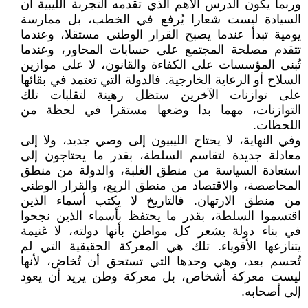
وربما يكون الدرس الأهم الذي تقدمه التجربة الليبية أن
السيادة ليست شعارا يُرفع في الخطب، بل ممارسة
يومية تبدأ عندما يصبح القرار الوطني مستقلا، وعندما
تتقدم مصلحة المجتمع على حسابات المحاور، وعندما
تُبنى المؤسسات على الكفاءة والقانون، لا على موازين
السلاح أو الرعاية الخارجية. فالدولة التي تعتمد في بقائها
على توازنات الآخرين ستظل رهينة لتقلبات تلك
التوازنات، مهما بدا وضعها مستقرا في لحظة من
اللحظات.
وفي النهاية، لا يحتاج الليبيون إلى وصي جديد، ولا إلى
معادلة جديدة لتقاسم السلطة، بقدر ما يحتاجون إلى
استعادة السياسة من منطق الغلبة، والدولة من منطق
المحاصصة، والاقتصاد من منطق الريع، والقرار الوطني
من منطق الارتهان. فالتاريخ لا يكتب أسماء الذين
اقتسموا السلطة، بقدر ما يحتفظ بأسماء الذين نجحوا
في بناء دولة يشعر كل مواطن بأنها دولته، لا غنيمة
يتنازعها الأقوياء. تلك هي المعركة الحقيقية التي لم
تُحسم بعد، وهي وحدها التي تستحق أن تُخاض، لأنها
ليست معركة أشخاص، بل معركة وطن يريد أن يعود
إلى أصحابه.