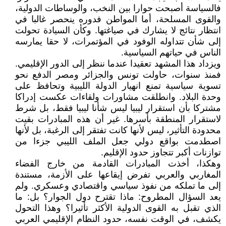
فالسياسة أصبحت حوارا بين النخب، والوساطات الدولية،
والقوى المسلحة، أما المواطن فدوره ينحصر غالبا في
انتظار نتائج لا يشارك في صياغتها. وكأن السيادة تحولت
إلى شأن تتداوله الوفود في المؤتمرات، لا حقا يمارسه
الناس في حياتهم السياسية.
ويزداد هذا المشهد تعقيدا عندما ننظر إلى الدور الإقليمي.
فمنذ سنوات، حاولت تونس والجزائر ومصر الدفع نحو
تسوية سياسية تمنع انهيار الدولة الليبية وتحافظ على
وحدة البلاد. وانطلقت مشاورات ولقاءات عكست إدراكا
مشتركا بأن استقرار ليبيا ليس شأنا ليبيا فقط، بل شرط
لاستقرار المنطقة بأسرها. غير أن هذه المبادرات بقيت
محدودة التأثير، ليس لأنها كانت تفتقر إلى الرغبة، بل لأنها
اصطدمت بواقع دولي جعل الملف الليبي جزءا من
توازنات أكبر تتجاوز حدود الإقليم.
وهكذا، أخذت المبادرات القادمة من خارج الفضاء
المغاربي والعربي تفرض إيقاعها على الأزمة، مستندة
إلى ما تملكه من نفوذ سياسي واقتصادي وعسكري. ولم
يعد السؤال المطروح: ماذا تقترح دول الجوار؟ بل: ما
الذي تقبل به القوى الدولية الأكثر تأثيرا؟ وهذا التحول
يكشف، في الوقت نفسه، حدود النظام الإقليمي العربي