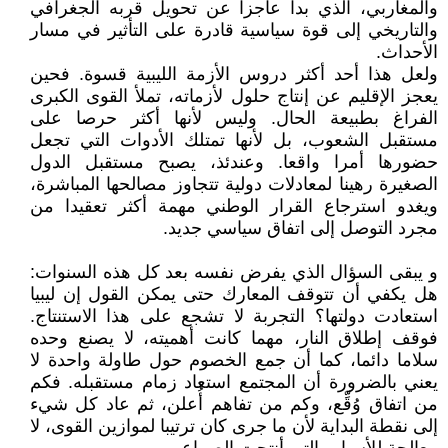
والمغاربي، الذي بدا عاجزا عن تحويل قربه الجغرافي
والتاريخي إلى قوة سياسية قادرة على التأثير في مسار
الأحداث.
ولعل هذا أحد أكثر دروس الأزمة الليبية قسوة. فحين
يعجز الإقليم عن إنتاج حلول لأزماته، تملأ القوى الكبرى
الفراغ بطبيعة الحال. وليس لأنها أكثر حرصا على
مستقبل الشعوب، بل لأنها تمتلك الأدوات التي تجعل
حضورها أمرا واقعا. وعندئذ، يصبح مستقبل الدول
الصغيرة رهينا لمعادلات دولية تتجاوز مصالحها المباشرة،
ويغدو استرجاع القرار الوطني مهمة أكثر تعقيدا من
مجرد التوصل إلى اتفاق سياسي جديد.
و يبقى السؤال الذي يفرض نفسه بعد كل هذه السنوات:
هل يكفي أن تتوقف المعارك حتى يمكن القول إن ليبيا
استعادت دولتها؟ التجربة لا تشجع على هذا الاستنتاج.
فوقف إطلاق النار، مهما كانت أهميته، لا يصنع وحده
سلاما دائما، كما أن جمع الخصوم حول طاولة واحدة لا
يعني بالضرورة أن المجتمع استعاد زمام مستقبله. فكم
من اتفاق وُقِّع، وكم من تفاهم أُعلن، ثم عاد كل شيء
إلى نقطة البداية لأن ما جرى كان ترتيبا لموازين القوى، لا