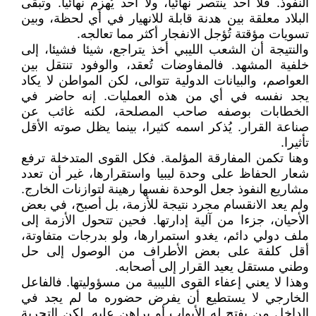
النفوذ. فلا أحد ينتصر نهائيا، ولا أحد يُهزم نهائيا. وتبقى
البلاد معلقة بين هدنة قابلة للانهيار في أي لحظة، وبين
تسويات مؤقتة تُؤجل الانفجار أكثر مما تعالجه.
والنتيجة أن الشعب الليبي أخذ يتراجع، شيئا فشيئا، إلى
خلفية المشهد. فالمفاوضات تُعقد، والوفود تنتقل بين
العواصم، والبيانات الدولية تتوالى، لكن المواطن لا يكاد
يجد نفسه في أي من هذه العمليات. إنه حاضر في
الخطابات بوصفه صاحب المصلحة، لكنه غائب عن
صناعة القرار. يُذكر اسمه كثيرا، بينما يظل صوته الأقل
تأثيرا.
وهنا تكمن المفارقة المؤلمة. فكل القوى المتدخلة ترفع
شعار الحفاظ على وحدة ليبيا واستقرارها، غير أن تعدد
مشاريع النفوذ جعل الوحدة نفسها رهينة لتوازنات الخارج.
ولم يعد الانقسام مجرد نتيجة للأزمة، بل أصبح، في بعض
الأحيان، جزءا من آلية إدارتها. فحين تتحول الأزمة إلى
ملف دولي دائم، يغدو استمرارها، ولو بدرجات متفاوتة،
أقل كلفة على بعض الأطراف من الوصول إلى حل
وطني مستقل يعيد القرار إلى أصحابه.
وهذا لا يعني إعفاء القوى الليبية من مسؤوليتها. فالفاعل
الخارجي لا يستطيع أن يفرض حضوره ما لم يجد في
الداخل من يفتح له الأبواب أو يراهن عليه. لكن التجربة