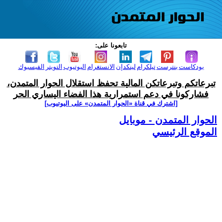
تابعونا على:
بودكاست
بنترست
تيلكرام
لينكدإن
الانستغرام
اليوتيوب
التويتر
الفيسبوك
تبرعاتكم وتبرعاتكن المالية تحفظ استقلال الحوار المتمدن،
فشاركونا في دعم استمرارية هذا الفضاء اليساري الحر
[اشترك في قناة ‫«الحوار المتمدن» على اليوتيوب]
الحوار المتمدن - موبايل
الموقع الرئيسي