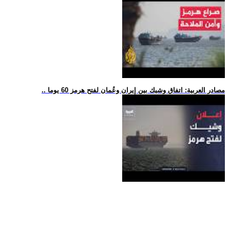
.. مصادر العربية: اتفاق وشيك بين إيران وعُمان لفتح هرمز 60 يوما