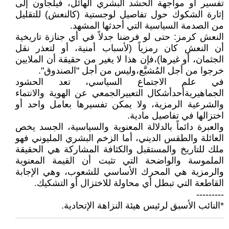
تفسير أو مواجهة الحشد البشري الهائل، فيلجأون إلى
إثارة الشكوك حول تفاصيل لوجستية (كالنعش) للتقليل
من الصدمة السياسية التي أحدثها المشهد.
النعش كرمز: حتى لو فرضنا جدلاً في أي جنازة تاريخية
أن النعش كان رمزياً (لأسباب أمنية، أو لتعذر نقل
الجثمان، أو غيرها)،فإن هذا لا يغير من حقيقة أن الملايين
خرجوا من أجل المُشيَّع،وليس من أجل "الصندوق".
في علم الاجتماع السياسي، تعد الحشود
الجماهيريةأحدأشكال التعبيرالجمعي عن الهوية والانتماء
والشرعية الرمزية، ولا يمكن تفسيرها بعامل واحد أو
اختزالها في تفاصيل مادية.
والعبرة دائماً بالدلالة المعنوية والسياسية، الجسد يخص
العائلة والطقس الديني، أما الزخم البشري المليوني فهو
ملك للتاريخ والمستقبل والكثافة المشاركة هي الحقيقة
الملموسة والواضحة التي تثبت أن القيمة المعنوية
والرمزية هي المحرك الأساسي للشعوب، وهي الإجابة
القاطعة التي تبطل أي محاولة للاختزال أو التشكيك.
---------
*النائب الأسبق لرئيس هيئة النزاهة الإتحادية.