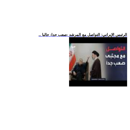
.. الرئيس الإيراني: التواصل مع المرشد -صعب جدا- حاليا