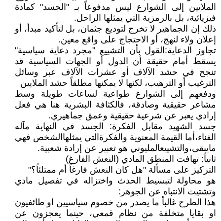
الملايين إلى الشوارع ليس مدفوعاً بـ "الجسد" كمادة
فيزيائية، بل بالرمزية التي يمثلها الراحل.
ذلك إن الجماهير لا تخرج لتوديع جثمان، بل لتأكيد مبدأ، أو
إعلان ولاء لنهج، أو الاحتجاج على واقع معين.
تجاوز الدعاية:القول بأن التشييع "مجرد دعاية سياسية"
يسقط أمام حقيقة أن الدول أو الجهات السياسية قد
تنجح في حشد الآلاف أو عشرات الآلاف عبر وسائل
الترغيب أو الترهيب، لكنها لا يمكنها مطلقاً حشد الملايين
ودفعهم إلى الشوارع طواعية لساعات طويلة وسط
مشاعر حقيقية وصادقة، فالكثافة البشرية هنا هي فعل
إرادي يعبر عن شرعية حقيقية وعمق جماهيري.
جسد الشهيد مقابل الفكرة: الجسد في النهاية مآله
الفناء،أما القيمة المعنوية والفكرةالتي يمثلهاالشخص فهي
مايبقى،والتشييعالمليوني هو تعبير عن إرادة شعبية.
ثانياً: تهافت المنطق المادي (النعش الفارغ)
التركيز على مسألة "هل كان النعش فارغاً أم ممتلئاً؟"
هو محاولة لتبسيط الحدث واختزاله في تفصيل مادي
وتشتيت الانتباه عن الجوهر:
هذا الطرح غالباً ما يصدر من خصوم سياسيين او طائفيون
او بقايا متخلفة من نظام قمعي، حينما يعجزون عن