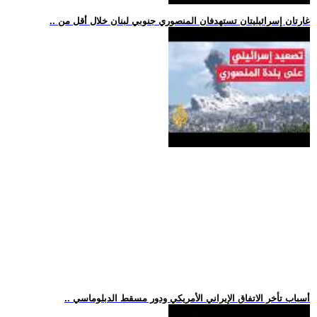
.. غارتان إسرائيليتان تستهدفان المنصوري جنوبي لبنان خلال أقل من
.. أسباب تأخر الاتفاق الإيراني الأمريكي ودور مسقط الدبلوماسي