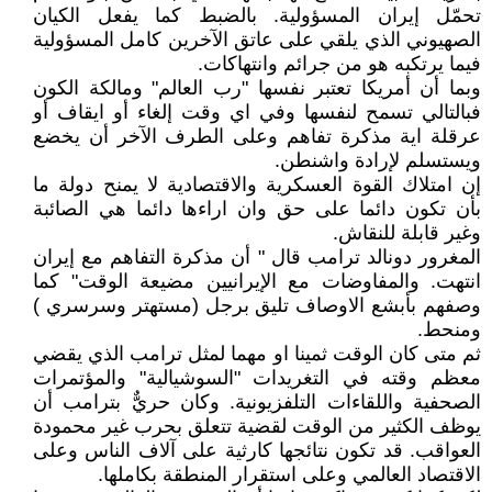
تحمّل إيران المسؤولية. بالضبط كما يفعل الكيان
الصهيوني الذي يلقي على عاتق الآخرين كامل المسؤولية
فيما يرتكبه هو من جرائم وانتهاكات.
وبما أن أمريكا تعتبر نفسها "رب العالم" ومالكة الكون
فبالتالي تسمح لنفسها وفي اي وقت إلغاء أو ايقاف أو
عرقلة اية مذكرة تفاهم وعلى الطرف الآخر أن يخضع
ويستسلم لإرادة واشنطن.
إن امتلاك القوة العسكرية والاقتصادية لا يمنح دولة ما
بأن تكون دائما على حق وان اراءها دائما هي الصائبة
وغير قابلة للنقاش.
المغرور دونالد ترامب قال " أن مذكرة التفاهم مع إيران
انتهت. والمفاوضات مع الإيرانيين مضيعة الوقت" كما
وصفهم بأبشع الاوصاف تليق برجل (مستهتر وسرسري )
ومنحط.
ثم متى كان الوقت ثمينا او مهما لمثل ترامب الذي يقضي
معظم وقته في التغريدات "السوشيالية" والمؤتمرات
الصحفية واللقاءات التلفزيونية. وكان حريٌّ بترامب أن
يوظف الكثير من الوقت لقضية تتعلق بحرب غير محمودة
العواقب. قد تكون نتائجها كارثية على آلاف الناس وعلى
الاقتصاد العالمي وعلى استقرار المنطقة بكاملها.