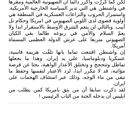
لكن كما كررّت واكرر دائما أن الصهيونية العالمية ومقرها
في واشنطن هي التي تدير السياسة الخارجية الأمريكية.
واستمرار الحروب والنزاعات العسكرية في المنطقة هي
أولوية قصوى لدى اللوبي الصهيوني في امريكا وحكام تل
أبيب. وبالتالي لن ينعم الشرق الأوسط بالاستقرار ابدا ولا
يعمّ السلام والأمن في ربوعه طالما بقي الكيان
الصهيوني متربعا على عرش الدولة العظمى المسماة
أمريكا.
إن واشنطن اقتنعت تماما بانها تلقّت هزيمة قاسية،
عسكريا ودبلوماسيا، على يد إيران. وهذا ما يجعلها
تماطل وتتحجج و وتختلق الأعذار الواهية، بحثا عن قرصة
مؤاتية، قد لا تتكرر ابدا، لرد الاعتبار لنفسها وحفظ ما
تبقى من ماء الوجه، وذلك عبر استئناف الهجمات على
ايران.
لقد ذكرت سابقا أن من يثق بامريكا كمن يطلب من
ابليس أن يدخله الجنة من الباب الرئيسي !