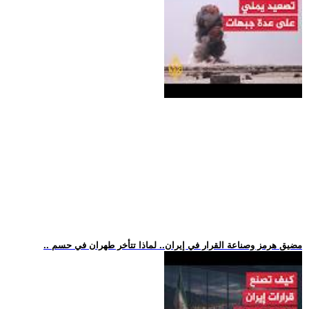
.. مضيق هرمز وصناعة القرار في إيران.. لماذا تتأخر طهران في حسم