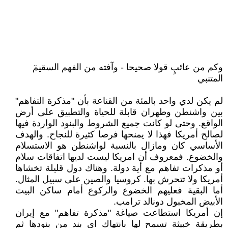
وكم من عائبٍ قولا صحيحا - وآفته من الفهم السقيمٓ
المتنبي
لم يكن لدي واحد بالمئة من القناعة بأن "مذكرة التفاهم"
بين واشنطن وطهران قابلة للحياة والتطبيق على أرض
الواقع. وحتى لو كانت جميع الشروط والبنود الواردة فيها
لصالح أمريكا فهذا لا يمنحها فرصا كثيرة للنجاح. والهدف
الأساسي كان ومازال بالنسبة لواشنطن هو الاستسلام
والخضوع. فمعروف أن امريكا ليست لديها اتفاقات سلام
أو مذكرات تفاهم مع أية دولة. وهناك دول قليلة تخشاها
أمريكا ولا تتحرش بها. كروسيا والصين على سبيل المثال.
أما البقية فعليهم الخضوع والركوع أمام ساكن البيت
الأبيض المخبول دونالد ترامب.
إن أمريكا استطاعت صياغة "مذكرة تفاهم" مع إيران
بطريقة خبيثة تسمح لها بانتهاك اي بند من بنودها ثم