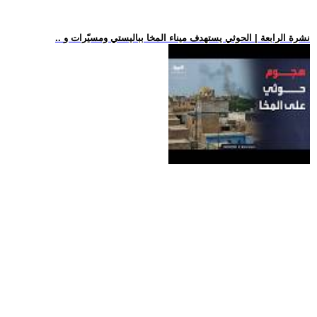
.. نشرة الرابعة | الحوثي يستهدف ميناء المخا بباليستي ومسيّرات و