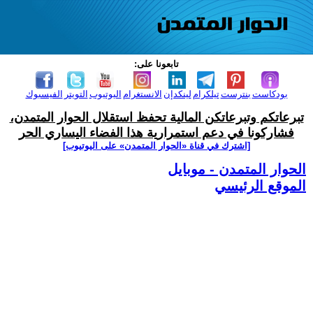
تابعونا على:
بودكاست
بنترست
تيلكرام
لينكدإن
الانستغرام
اليوتيوب
التويتر
الفيسبوك
تبرعاتكم وتبرعاتكن المالية تحفظ استقلال الحوار المتمدن،
فشاركونا في دعم استمرارية هذا الفضاء اليساري الحر
[اشترك في قناة ‫«الحوار المتمدن» على اليوتيوب]
الحوار المتمدن - موبايل
الموقع الرئيسي