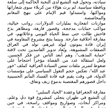
سيادته، وتحول فيه التشيع لدى النخبة الحاكمة إلى سلعة
ويافطة سياسية. لم يرث هؤلاء من كربلاء سوى شعاراتها
ومواكبها، واستبدلوا قيم الإمام علي بنهج المغانم
والمحاصصة.
موازنات انفجارية بمليارات الدولارات، رواتب خيالية،
مواكب حمايات مدججة، وقصور فارهة، ومظاهر بذخ
فاحش طالت حتى نمط الحياة اليومي وعائلاتهم، في
مفارقة أخلاقية صارخة. وبينما ينتج مشروع المقاومة في
إيران قادة يموتون ليولد غيرهم، تولد في العراق
الصفقات المشبوهة، ويُعاد تدوير الفاسدين تحت لافتة
"حماية المذهب"، وهم أبعد الناس عن فكر الحسين.
ولعل استقالة عدد من القضاة مؤخراً احتجاجاً على
ضغوط لتمرير ملفات تمس السيادة العراقية كملف "خور
عبد الله"، تعكس حجم التغول السياسي على مؤسسات
الدولة، في وقت يقيم فيه قادة الفساد المآتم الحسينية
داخل قصورهم المغتصبة بدموع زيف ونفاق.
مفارقة الجغرافيا وعقدة "الحياد السلبي"
إن التشيع في طهران يتجلى كمشروع قوة دمٌ، وعلم،
ومراكز أبحاث، وصواريخ ومواقف راسخة، في حين