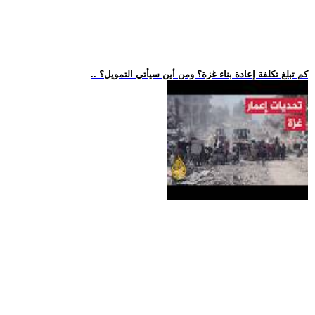
.. كم تبلغ تكلفة إعادة بناء غزة؟ ومن أين سيأتي التمويل؟