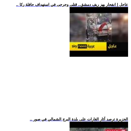
.. عاجل | انفجار يهز ريف دمشق.. قتلى وجرحى في استهداف حافلة ركا
.. الجزيرة ترصد آثار الغارات على بلدة البرج الشمالي في صور