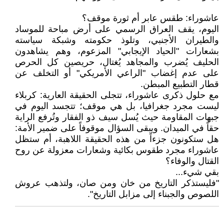
عاشوراء: طقس عابر أم ثورة موقف؟
اليوم، يقف العراق الرسمي على أرض مباحة للموساد
والطيران الأجنبي، وتلوذ حكومته وشبكة سياسته
بشعارات "الحياد الإيجابي" المزعوم، وهم يشاهدون
الحليف يُضرب والمجاهد يُغتال، حريصين كل الحرص
على عدم إغضاب "الراعي الأمريكي" أو التخلف عن
قطار التطبيع المبطن.
مع حلول ذكرى عاشوراء، تتجلى الحقيقة العارية: كربلاء
ليست مجرد جغرافيا، بل هي موقف؛ تتجسد اليوم في
جبهات المقاومة حيث يُسل سيف ذو الفقار وتُرفع الراية
حقاً في الميدان. ويبقى السؤال موقوفاً على ضمير الأمة:
هل ستكونون جزءاً من هذه الحقيقة اللاهبة، أم ستظل
عاشوراء مجرد طقوس بكائية وشعارات معزولة عن روح
القتال والوفاء؟
بقي شيء...
"فليستذكر التاريخ من خان ومن صان، ولتذهب عروش
اللصوص والجبناء إلى مزابل التاريخ".