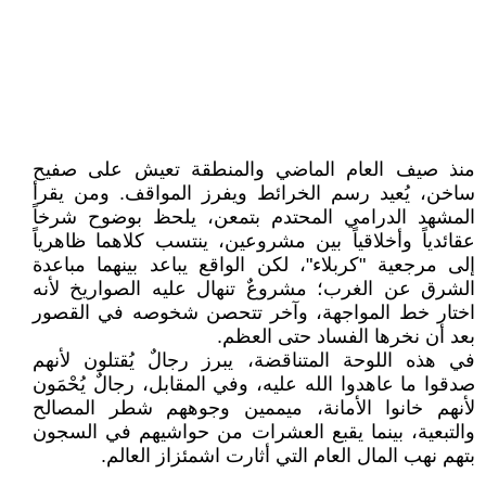
منذ صيف العام الماضي والمنطقة تعيش على صفيح
ساخن، يُعيد رسم الخرائط ويفرز المواقف. ومن يقرأ
المشهد الدرامي المحتدم بتمعن، يلحظ بوضوح شرخاً
عقائدياً وأخلاقياً بين مشروعين، ينتسب كلاهما ظاهرياً
إلى مرجعية "كربلاء"، لكن الواقع يباعد بينهما مباعدة
الشرق عن الغرب؛ مشروعٌ تنهال عليه الصواريخ لأنه
اختار خط المواجهة، وآخر تتحصن شخوصه في القصور
بعد أن نخرها الفساد حتى العظم.
في هذه اللوحة المتناقضة، يبرز رجالٌ يُقتلون لأنهم
صدقوا ما عاهدوا الله عليه، وفي المقابل، رجالٌ يُحْمَون
لأنهم خانوا الأمانة، ميممين وجوههم شطر المصالح
والتبعية، بينما يقبع العشرات من حواشيهم في السجون
بتهم نهب المال العام التي أثارت اشمئزاز العالم.