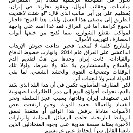
تحول في السياسة الرسمية لبغداد إلى استعراض
مناسبات، وحقائب أموال، وعقود تجارية. في إيران،
يُستلهم علي بن أبي طالب الذي قال: "لو شئت لاهتديت
الطريق إلى مصفى هذا العسل ولباب هذا القمح" فاختار
الجوع كرامة. أما في العراق، فقد غدا اسم علي واجهة
لمواكب تقطع الشوارع، بينما تُفتح من خلفها أبواب
المصارف لتهريب الأموال.
وللتاريخ كلمة لا تُمحى؛ فحين تداعت جيوش الإرهاب
الداعشي على العراق عام 2014، وانهارت خطوط الدفاع
والقيادات، كانت إيران وحدها من هبّ لتقديم الدم
والسلاح والمستشارين بلا منّة ولا شرط، ولولا تلك
الوقفات وتضحيات الفتوى والحشد الشعبي، لما بقي
للدولة اسم ولا للعتبات أثر.
لكن المفارقة المأساوية تكمن في أن هذا البلد الذي سُند
بالدم، تحولت أجواؤه اليوم إلى ممر للطائرات الصهيونية
التي تستهدف إيران وقادتها، بسبب عجز السلطة ونخر
الفساد والعمالة لجسد الدولة. وحين ارتفعت بعض
الأصوات مناداةً برفض هذا الواقع أو منتقدةً لعمق
الروابط التاريخية، جاءت الرسائل الميدانية والزيارات
الأخيرة بمثابة صفعة مدوية على وجوه المتخاذلين الذين
بايعوا القاتل سراً للحفاظ على عروشهم.