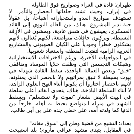
طهران: قادة في العراء وصواريخ فوق الطاولة
في إيران، وحيث تشتد حلقاتها الحصار والتآمر، لا
تستهدف صواريخ العدو واستخباراته أشباحاً، بل عقولاً
حية تدير المشروع. هناك، من العالم النووي إلى القائد
العسكري، يعيشون في شقق عادية، ويمشون في الأزقة
البسيطة، ويركبون حافلات متواضعة، لكنهم يُغتالون لأنهم
يشكلون خطراً وجودياً على الكيان الصهيوني والمشاريع
الغربية الرامية لتفتيت المنطقة واستعباد شعوبها.
في المواجهات الأخيرة، ورغم الاختراقات الاستخباراتية
وشبكات التجسس التي وظفت خلايا الموساد ومنافقي
"خلق" وبعض العمالة الوافدة، سقط القادة شهداء في
بيوت بسيطة لا تليق بمراتبهم ولا بالخطر الذي يمثلونه،
لأنهم باختصار اختاروا أن يكونوا أبناء النهج العلوي الزاهد،
لا أبناء السلطة الباذخة. هناك، يتحدى القائد أعلى سلطة
في البيت الأبيض بشعار "نموت ولا نستسلم"، ويسقط
الشهيد في منزله المتواضع يحيط به أهله، خارجاً من
الدنيا كما ولدته أمه، على خطى جده علي بن أبي طالب.
بغداد: التشيع من قضية وطن إلى "سوق مغانم"
في المقابل، يتبدى مشهد عراقي مأزوم؛ بلد استبيحت