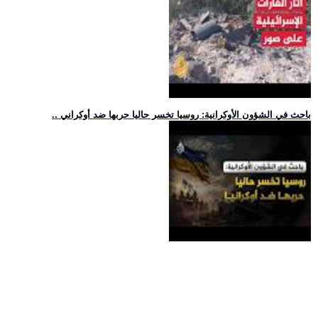
.. باحث في الشؤون الأوكرانية: روسيا تخسر حاليا حربها ضد أوكراني