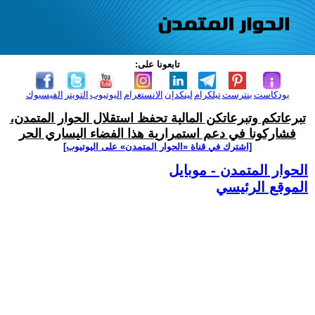
تابعونا على:
بودكاست
بنترست
تيلكرام
لينكدإن
الانستغرام
اليوتيوب
التويتر
الفيسبوك
تبرعاتكم وتبرعاتكن المالية تحفظ استقلال الحوار المتمدن،
فشاركونا في دعم استمرارية هذا الفضاء اليساري الحر
[اشترك في قناة ‫«الحوار المتمدن» على اليوتيوب]
الحوار المتمدن - موبايل
الموقع الرئيسي