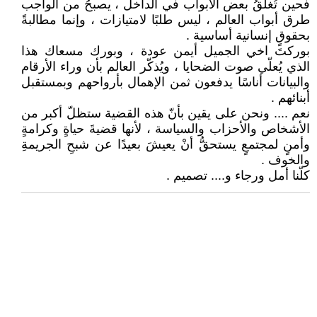
فحين تُغلقُ بعض الأبواب في الداخل ، يصبحُ من الواجب
طرق أبواب العالم ، ليس طلبًا لامتيازات ، وإنما مطالبةً
بحقوقٍ إنسانية أساسية .
بوركتَ اخي الجميل أيمن عودة ، وبورك مسعاك هذا
الذي يُعلّي صوت الضحايا ، ويُذكّر العالم بأن وراء الأرقام
والبيانات أناسًا يدفعون ثمن الإهمال بأرواحهم وبمستقبل
أبنائهم .
نعم .... ونحن على يقين بأنّ هذه القضية ستظلّ أكبر من
الأشخاص والأحزاب والسياسة ، لأنها قضيةَ حياةٍ وكرامةٍ
وأمنٍ لمجتمعٍ يستحقُّ أنْ يعيشَ بعيدًا عن شبحِ الجريمةِ
والخوف .
كلّنا أمل ورجاء و.... تصميم .