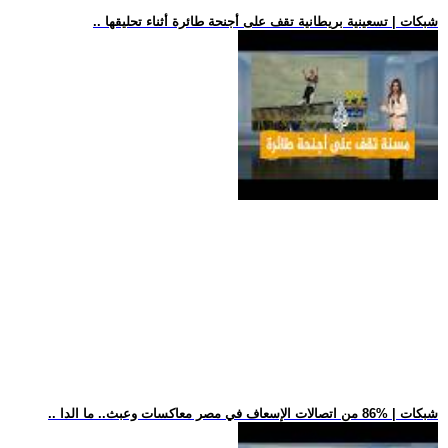
.. شبكات | تسعينية بريطانية تقف على أجنحة طائرة أثناء تحليقها
.. شبكات | %86 من اتصالات الإسعاف في مصر معاكسات وعبث.. ما الدا