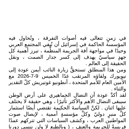
في زمنٍ تتعالى فيه أصوات التفرقة ، وتُحاول فيه
المؤسسة الحاكمة في إسرائيل أن تُبقي المجتمع العربي
وحيدًا في مواجهة آفة الجريمة المنظَّمة ، تبرز أهمية كل
جهدٍ سياسيّ يهدف إلى كسر جدار الصمت ، ونقل
الحقيقة إلى العالم .
ومن هذا المنطلق تستحقُّ زيارة النائب أيمن عودة إلى
نيويورك ولقاؤه المرتقب غدًا الخميس 9-7-2026 مع
الأمين العام للأمم المتحدة ، أنطونيو غوتيريش كلّ التقدير
والثناء .
لقد أكدَّ عودة أن النضال الجماهيري على أرض الوطن
سيبقى النضال الأهم والأكثر تأثيرًا ، وهي حقيقة لا يختلف
عليها اثنان . لكنَّ السياسةَ الحكيمة تقتضي أيضًا استثمار
كلَّ منبرٍ دوليّ وكلَّ مؤسسةٍ أممية ، لإيصال صوت
المواطنين العرب ، وكشف السياسات التي تتركهم عمدًا
فريسةً للجريمة والعنف ، ( وبالطبع لا ولن ننسى دورنا