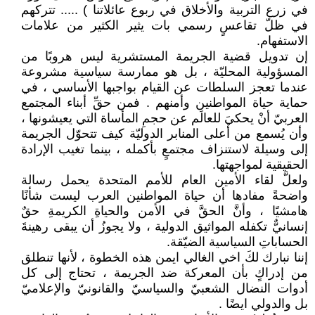
في زرع التربية والأخلاق في ربوع عائلاتنا ) ..... تتركهم
في ظلّ تقاعسٍ رسمي بات يثير الكثير من علامات
الاستفهام.
إن تدويل قضية الجريمة المستشرية ليس هروبًا من
المسؤولية المحليّة ، بل هو ممارسة سياسية مشروعة
عندما تعجز السلطات عن القيام بواجبها الأساسي ، في
حماية حياة المواطنين وأمنهم . فمن حقِّ أبناء المجتمع
العربيّ أنْ يحكيَ للعالَم عن حجمِ المأساة التي يعيشونها ،
وأن يُسمع من أعلى المنابر الدوليّة كيف تتحوّل الجريمة
إلى وسيلة لاستنزاف مجتمعٍ بأكمله ، بينما تغيب الإرادة
الحقيقية لمواجهتها.
ولعلَّ لقاء الأمين العام للأمم المتحدة يحمل رسالة
واضحةً مفادها أن حياة المواطنين العرب ليست شأنًا
هامشيًا ، وأنَّ الحقَّ في الأمن والحياةِ الكريمةِ حقٌ
إنسانيٌّ تكفله المواثيق الدولية ، ولا يجوزُ أن يبقى رهينةَ
الحساباتِ السياسية الضيّقة.
إننا نبارك لكَ اخي الغالي ايمن هذه الخطوة ، لأنها تنطلق
من إدراكٍ بأن المعركة ضد الجريمة ، تحتاج إلى كل
أدوات النضال الشعبيّ والسياسيّ والقانونيّ والإعلاميّ
بل والدولي ايضًا .