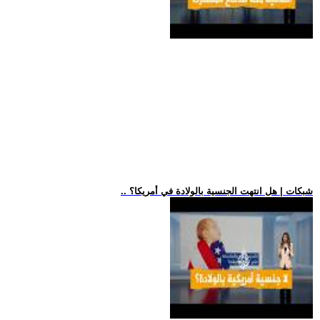
.. شبكات | هل انتهت الجنسية بالولادة في أمريكا؟