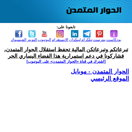
تابعونا على:
بودكاست
بنترست
تيلكرام
لينكدإن
الانستغرام
اليوتيوب
التويتر
الفيسبوك
تبرعاتكم وتبرعاتكن المالية تحفظ استقلال الحوار المتمدن،
فشاركونا في دعم استمرارية هذا الفضاء اليساري الحر
[اشترك في قناة ‫«الحوار المتمدن» على اليوتيوب]
الحوار المتمدن - موبايل
الموقع الرئيسي