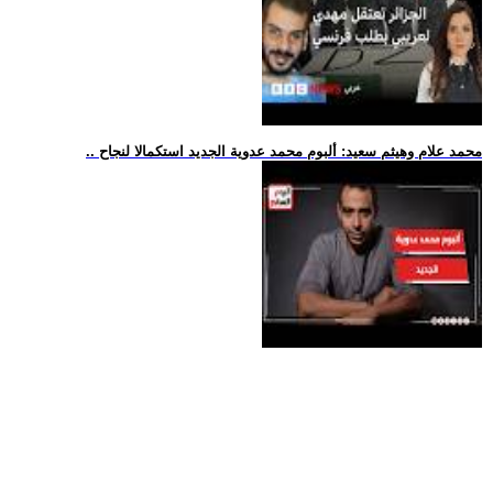
.. محمد علام وهيثم سعيد: ألبوم محمد عدوية الجديد استكمالا لنجاح