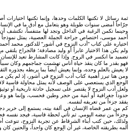
ثمة رسائل لا تكتبها الكلمات وحدها، وإنما تكتبها اختيارات 
جرّاحاً أمضى سنوات طويلة وهو يتعامل مع أدق ما في الإنسان
وحينما تكمن الرغبة في الداخل وتجد لها متنفساً، تكتشف أن ا
أحمد موسى، اختصاص جراحة الجملة العصبية، يمثل نموذجاً حياً 
اختياره على كتاب "أدب النزوح في آشور" للدكتور محمد أحمد
ولم يكن هذا الاختيار عابراً أو وليد مصادفة؛ فالجراح يلتقي 
تضميد ما انكسر في الروح. وإذا كانت المشارط تعيد للإنسان نب
فهو بقدر ما كان ينقذ حياة أناس تهشمت جماجمهم وكان سبباً ف
لا يعيش بالعلم وحده، وإنما يعيش أيضاً بما يربطه بجذوره الثق
ومن هنا تبرز أهمية كتاب أدب النزوح في آشور، إذ لم يكن م
الوجع الذي يستعصي على الوصف لأنه يمثل محاولة قاسية لاقتل
ولعل أدب النزوح لا يقتصر على تسجيل حادثة تاريخية أو توثي
حدوداً جغرافية أو أبنية من حجر وطين فحسب، وإنما هو وعاء
يفقد جزءاً من تعريفه لنفسه.
كم من عمر قضاه الإنسان في ألفة بيته، يستمع إلى خرير دجل
وجزءاً من نبضه اليومي. ثم تأتي لحظة قاسية، فيجد نفسه فجأة
ولذلك، حين كتب أبناء الشرقاط عن تجربة النزوح، تنوعت أصوا
ألمه بطريقته الخاصة، غير أن الوجع كان واحداً، والحنين كان و