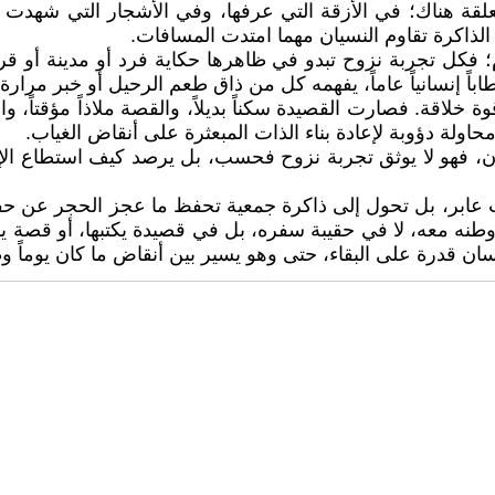
معلقة هناك؛ في الأزقة التي عرفها، وفي الأشجار التي شهدت 
الذاكرة تقاوم النسيان مهما امتدت المسافات.
؛ فكل تجربة نزوح تبدو في ظاهرها حكاية فرد أو مدينة أو قري
اً إنسانياً عاماً، يفهمه كل من ذاق طعم الرحيل أو خبر مرارة 
ة. فصارت القصيدة سكناً بديلاً، والقصة ملاذاً مؤقتاً، والروا
محاولة دؤوبة لإعادة بناء الذات المبعثرة على أنقاض الغياب.
، فهو لا يوثق تجربة نزوح فحسب، بل يرصد كيف استطاع الإنس
 عابر، بل تحول إلى ذاكرة جمعية تحفظ ما عجز الحجر عن حفظ
طنه معه، لا في حقيبة سفره، بل في قصيدة يكتبها، أو قصة يروي
سان قدرة على البقاء، حتى وهو يسير بين أنقاض ما كان يوماً وطن