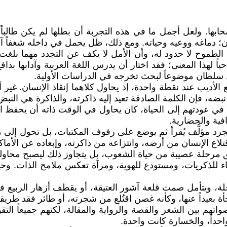
أصحابها. ولعل أجمل ما في هذه التجربة أن بطلها لم يكن طالبا
؛ دماغه ووعيه وحياته. ومع ذلك، ظل يحمل في داخله شغفاً آخر 
لطموح لا حدود له، وأن الأمل لا يكف عن التجدد مهما بلغت ال
لهذا المعنى؛ فقد اختار أن يدرس اللغة العربية وآدابها بدافع 
 سلطان موضوعاً لبحث تخرجه في الدراسات الأولية.
مع الأديب عند نقطة واحدة، إذ يحاول كلاهما إنقاذ الإنسان. غي
ضه، فإن الكلمة الصادقة تعيد إليه ذاكرته، والذاكرة هي النبض 
ي عودتهم إلى الحياة، كان يحاول في الوقت ذاته أن يحفظ اللغة
افية والحضارية.
جرد مؤلَّف يُقرأ ثم يوضع على رفوف المكتبات، بل تحول إلى 
اع الإنسان من أرضه، وانتزاعه من ذاكرته، وإبعاده عن الأماك
ق مرحلة عصيبة من حياة الشعوب، بل يتجاوز ذلك ليصبح محاولة 
 للذكريات، ومستودع للهوية، ومرآة تعكس ملامح الذات. وحين 
ة، ويتأمل صمت قلعة آشور العتيقة، أو يقطف أزهار الربيع في
 بعيداً عنها، وكأنه غصن اقتُلع من شجرته، أو طائر فقد طريق
تهم بين الشعر والقصة والرواية والمقالة، لكنهم جميعاً التق
احداً، والخسارة كانت واحدة.