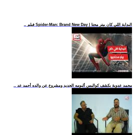
.. فيلم Spider-Man: Brand New Day | البداية اللي كان بيتر محتا
.. محمد عدوية يكشف كواليس ألبومه الجديد ومشروع عن والده أحمد عد