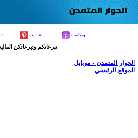
بودكاست
بنترست
تي
تبرعاتكم وتبرعاتكن المال
الحوار المتمدن - موبايل
الموقع الرئيسي