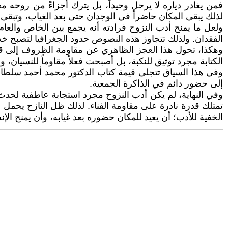
فمن يغادر دياره لا يرحل وحيداً، بل يترك أجزاءً من روحه 
لذلك يبقى المكان حاضراً في الوجدان حتى بعد الغياب، وتبقى 
ولعل ما يمنح أدب النزوح فرادته أنه يجمع بين الخاص والعام
الفقدان. ولذلك تتجاوز هذه النصوص حدود الجغرافيا لتصبح خطاب
وهكذا، تحول هذا العجز الظاهري عن مقاومة الظروف إلى قوة خلاق
الكتابة مجرد توثيق للنكبة، بل أصبحت فعلاً مقاوماً للنسيان، و
وفي هذا السياق تتجلى قيمة كتاب الدكتور محمد أحمد سلطان
إلى حضور دائم في الذاكرة الجمعية.
وفي النهاية، لم يكن أدب النزوح مجرد استجابة عاطفية لحدث
تمتلك قدرة نادرة على مقاومة الفناء. لذلك ظل النازح يحمل و
الخفية للأدب؛ أن يعيد للمكان حضوره بعد غيابه، وأن يمنح الإن