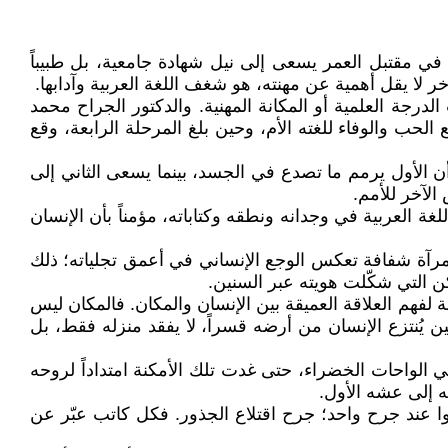
ً في مقتبل العمر يسعى إلى نيل شهادة جامعية، بل طبيباً
لا يقل أهمية عن مهنته، هو شغف اللغة العربية وآدابها.
درجة العلمية أو المكانة المهنية. والدكتور الجراح محمد
الحب والوفاء للغته الأم، وحين بلغ المرحلة الرابعة، وقع
ر أن الأول يرمم ما تصدع في الجسد، بينما يسعى الثاني إلى
الآخر للأمم.
 العربية في وجدانه ونطقه وكتاباته، مؤمناً بأن الإنسان
مرآة شفافة تعكس الوجع الإنساني في أعمق تجلياته؛ ذلك
ن التي شكّلت هويته عبر السنين.
لفهم العلاقة العميقة بين الإنسان والمكان. فالمكان ليس
يُنتزع الإنسان من أرضه قسراً، لا يفقد منزله فقط، بل
 الواحات الخضراء، حتى غدت تلك الأمكنة امتداداً لروحه
ه إلى عشه الأول.
وا عند جرح واحد؛ جرح اقتلاع الجذور. فكل كاتب عبّر عن