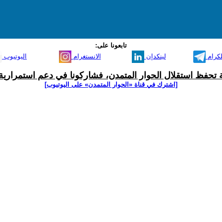
تابعونا على:
لكرام
لينكدإن
الانستغرام
اليوتيوب
ية تحفظ استقلال الحوار المتمدن، فشاركونا في دعم استمرارية 
[اشترك في قناة ‫«الحوار المتمدن» على اليوتيوب]