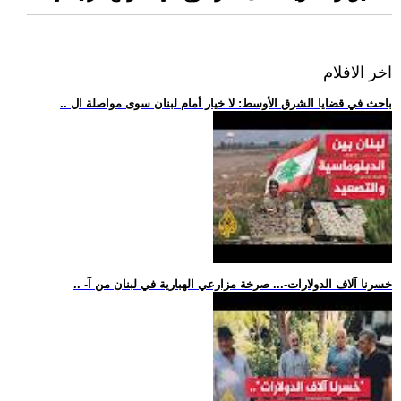
اخر الافلام
.. باحث في قضايا الشرق الأوسط: لا خيار أمام لبنان سوى مواصلة ال
.. -خسرنا آلاف الدولارات-... صرخة مزارعي الهبارية في لبنان من آ