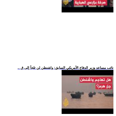
.. نائب مساعد وزير الدفاع الأمريكي السابق: واشنطن لن تلجأ إلى ق