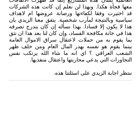
العالمية بشأن هذه المشاريع إنما قد ظهرت الاتفاقات
معها فجأة هكذا. وبهذا لن نعلم إن كانت هذه الشركات
قد اختيرت وفقا لكفاءتها ورصانة عروضها ام لاهداف
سياسية وبالنتيجة لمآرب شخصية. يتفق معنا الزيدي بان
هذا لا يكون إلا فسادا. بهذا نسأله إن كان يندرج تصرفه
هذا في خانة مكافحة الفساد، وإن كان لنا بعد هذا ان نثق
بما يقوم به من حملات لاعتقال سراق الاموال العامة
بينما يقوم هو نفسه بهدر المال العام ومن خلف ظهر
الشعب العراقي ؟ اي انه ما شاء الله يرتكب نفس
التجاوزات التي يدعي محاربتها واعتقال منفذيها.
ننتظر اجابة الزيدي على اسئلتنا هذه.