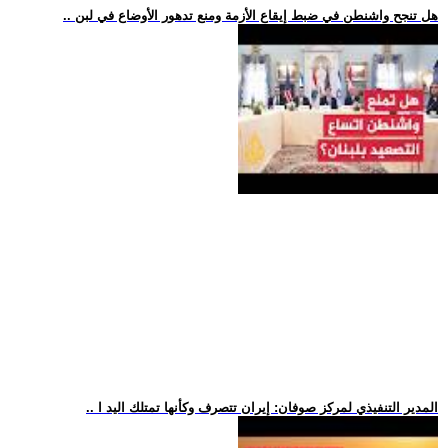
.. هل تنجح واشنطن في ضبط إيقاع الأزمة ومنع تدهور الأوضاع في لبن
.. المدير التنفيذي لمركز صوفان: إيران تتصرف وكأنها تمتلك اليد ا