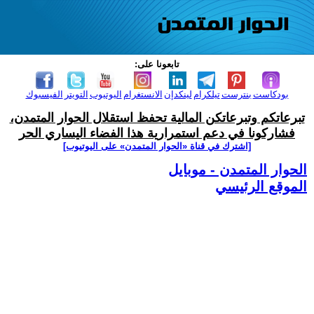
تابعونا على:
بودكاست
بنترست
تيلكرام
لينكدإن
الانستغرام
اليوتيوب
التويتر
الفيسبوك
تبرعاتكم وتبرعاتكن المالية تحفظ استقلال الحوار المتمدن،
فشاركونا في دعم استمرارية هذا الفضاء اليساري الحر
[اشترك في قناة ‫«الحوار المتمدن» على اليوتيوب]
الحوار المتمدن - موبايل
الموقع الرئيسي