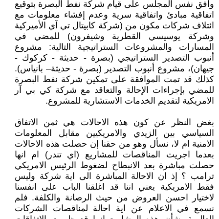
وافق نفس المجلس على قيام شركة نفط البصرة بتوقيع
اتفاقية مبادئ واتفاقية سرية وعدم إفشاء معلومات مع
ائتلاف شركات مكون من (شركة كابيتال تي آي الأميركية
وشركة يوسيسي القطرية وشيفرون) للمضي في
المسارات والمشروعات الستراتيجية التالية: مشروع
أنبوب التصدير الستراتيجي (بصرة - حديثة - كركوك -
جيهان)، مشروع أنبوب التصدير (بصرة - حديثة– بانياس).
كذلك قد تمت الموافقة على تمكين شركة نفط البصرة
للمضي بإجراءات الإحالة والتعاقد مع شركة كي بي آر
الامريكية لتقديم الخدمات الاستشارية للمشروع.
بغض النظر عن كون هذه الاحالات هي ثمن الاتفاق
السياسي بين الزيدي والامريكيين مقابل المعلومات
الامنية ام لا، نسأل وهو من حقنا إن حصلت هذه الاحالات
بعدما اجريت المناقصات للمشاريع (اي تندر) ام انها
حصلت مباشرة بعد الانبطاح لضغوط الرئيس الامريكي
ترامب ؟ إذ ان الاحالة المباشرة الى اية شركة وليس
فقط الامريكية يعني اننا قد اغلقنا الباب على انفسنا
لاختيار احسن العروض من حيث الرصانة والكلفة. فلم
نسمع في الاعلام عن اية احالة لمناقصات الشركات