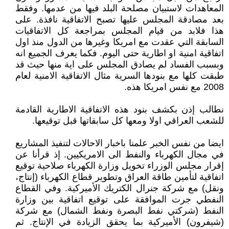
المعاهدات لاستبيان مصلحة البلد فيها من عدمها. وفقط
بعد مصادقة المجلس عليها تصبح الاتفاقية نافذة. على
هذا فلابد من قيام المجلس بمراجعة كل الاتفاقيات
السابقة التي عقدت مع امريكا وغيرها من الدول منذ اول
اتفاقية امنية او اطارية حتى اليوم. فكما يعرف الجميع انه
وبسبب الفساد لم يصادق المجلس على اية منها حيث قد
طبقت كلها مع بنودها السرية مثال الاتفاقية الامنية لعام
2008 مع نفس امريكا هذه.
نطالب إذن بكشف بنود هذه الاتفاقية الاطارية القادمة
للشعب العراقي اولا ومعها كل سابقاتها قبل توقيعها.
ايضا من نفس الخبر علمنا باخبار الاحالات لتنفيذ المشاريع
في مجال الكهرباء والنفط الى الامريكيين. إذ قرأنا عن
إقرار مجلس الوزراء تخويل وزارة الكهرباء صلاحية توقيع
اتفاقية لتأمين طاقة العراق وتطوير قطاع الكهرباء (إنتاج،
ونقل) مع شركة جنرال الكتريك الأميركية. وفي القطاع
النفطي جرت الموافقة على توقيع اتفاقية بين وزارة
النفط (شركتي نفط البصرة ونفط الشمال) مع شركة
(شيفرون) الأميركية بما يحقق الزيادة في الإنتاج. ثم