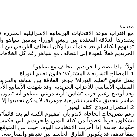
مقدمة
يتصدرها العلاقة المعقدة بين رئيس الوزراء بنيامين نتنياهو 
"مفهوم الكتلة لم يعد قائماً"، بدا وكأن التحالف التاريخي بين 
الحريديم فعلاً للعودة إلى التحالف مع نتنياهو رغم كل الخلا
أولاً: لماذا يضطر الحريديم للتحالف مع نتنياهو؟
1. المصالح التشريعية المشتركة: قانون تعليم التوراة
يمثل قانون "تعليم التوراة" جوهر العلاقة بين نتنياهو والح
المطلب الأساسي للأحزاب الحريدية. وقد شهدت الأسابيع الأخيرة اند
وقد أوضح زعيم حزب "شاس" أريه درعي لنتنياهو أنه "بدون تم
مباشر بتحقيق مكاسب تشريعية جوهرية، لا يمكن تحقيقها إلا من
2. استمرار نموذج "كتلة اليمين"
رغم تصريحات الحاخام لاندو بأن "مفهوم الكتلة لم يعد قائماً
يشكلون جزءاً عضوياً من كتلة اليمين والحريديم التي حكمت
بمقاعدهم، قد يكونون الفارق الحاسم بين نتنياهو والمعارضة.