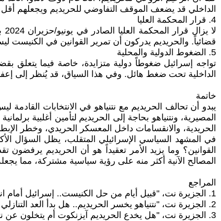
الداخلي قد يضعف الموقف التفاوضي للحريديم ويجعلهم أقل
4. قرار المحكمة العليا
لا
قضائياً. والحريديم يدركون أن تمرير القوانين في الكنيست ليس
5. الضغوط الدولية والمحلية
تواجه إسرائيل ضغوطاً دولية متزايدة، خاصة فيما يتعلق بقض
الداخلية تحت ضغط هائل. وفي هذا السياق، قد يُنظر إلى إعفا
خاتمة
يبدو أن تحالف الحريديم مع نتنياهو في الانتخابات القادمة ليس
المصيرية، ونتنياهو بحاجة إلى الحريديم لتأمين أغلبية برلماني
الحريدية، والانقسامات داخل المعسكر الحريدي، وخطر الإبطا
في المشهد السياسي الإسرائيلي المتقلب، يظل السؤال الأكب
القوانين؟ وما يزيد الأمر تعقيداً هو أن الحريديم يرفضون تق
المصالح الآنية أكثر منه على رؤية سياسية مشتركة، مما يجعله ه
المراجع
1. الجزيرة نت، "قبيل أيام من حل الكنيست.. إسرائيل أمام انتخابات بلا أغلبية"، 7 يوليو/تموز 2026
2. الجزيرة نت، "نتنياهو يخسر الحريديم.. هل بدأ العد التنازلي لحل الكنيست؟"، 13 مايو/أيار 2026
3. الجزيرة نت، "هل يخدع الحريديم آيزنكوت أم يتخلون عن نتنياهو؟"، 17 مايو/أيار 2026