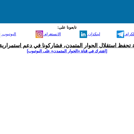
تابعونا على:
لكرام
لينكدإن
الانستغرام
اليوتيوب
ية تحفظ استقلال الحوار المتمدن، فشاركونا في دعم استمرارية 
[اشترك في قناة ‫«الحوار المتمدن» على اليوتيوب]