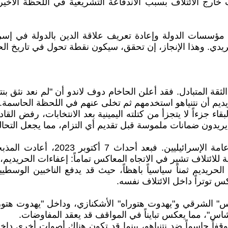
زب خارج الائتلاف بسبب الاندفاعة التشريعية في اللحظة الأخيرة
 مؤسسات الدولة وإعادة تعريف علاقة الدين بالدولة في إسرا
حريدي. وهذا الإنجاز، إن تحقق، سيكون نقطة تحول في تاريخ ال
لثقة المتبادل. فقد أعلن الحاخام دوف لاندو أن "لم نعد نثق بنت
ديم أن نتنياهو استخدمهم ثم تخلى عنهم في اللحظة الحاسمة.
اء جزءاً لا يتجزأ من كتلته اليمينية بعد الانتخابات، رفض القاد
يدون ضمانات ملموسة قبل تقديم أي التزام، مما يجعل التحالف 
التشريعات التي يطالب بها الحريديم
ية للائتلاف تشير في الاتجاه المعاكس تماماً: إعفاءات الحريدي
ريديم ثمناً سياسياً باهظاً، حيث قد يدفع الناخبين الوسطيين 
س توتراً داخل الائتلاف نفسه.
" الشرقي و"يهدوت هتوراه" الأشكنازي، وداخل "يهدوت هتورا
"شاس"، مما يعكس تبايناً في المواقف قد يعقد المفاوضات.
قفاً حاسماً ضد نتنياهو، بينما قد تكون هناك أصوات أخرى داخل