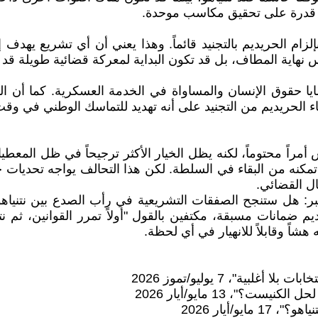
 قدرة على تحقيق مكاسب موحدة.
 يزال قرار المحكمة العليا الصادر في يونيو/حزيران 2024 بإلزام الحريديم بالتجنيد قائماً. 
 نهاية المطاف، بل قد تكون البداية لمعركة قضائية طويلة قد تن
ايا حقوق الإنسان والمساواة في الخدمة العسكرية. كما أن ال
ء الحريديم من التجنيد على أنه تهديد للتماسك الوطني في وقت
 أمراً محتوماً، لكنه يظل الخيار الأكثر ترجيحاً في ظل المعطيا
ة تمكنه من البقاء في السلطة. لكن هذا التحالف يواجه تحديات ج
ل القضائي.
ر: هل ستنجح الصفقات التشريعية في رأب الصدع بين نتنياهو 
ديم ضمانات مسبقة، مكتفين بالقول "أولاً تمرر القوانين، ثم 
شاً وقابلاً للانهيار في أي لحظة.