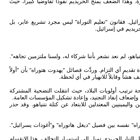
. وهذا الضعف يمنح الحريديم نفوذاً تفاوضياً كبيراً، حيث
ئيل. فقانون "تعليم التوراة" ليس مجرد تشريع عابر، بل
حريديم في إسرائيل.
نياهو، لم نعد نشعر بأننا شركاء له، ولسنا ملتزمين تجاهه".
ة تقديم أي التزام. وردَّت فصائل "يهدوت هتوراه" بأن "أولاً
هشاً وقابلاً للانهيار في أي لحظة.
 لا تحظى بشعبية بين عامة الإسرائيليين. فبعد أحداث 7 أكتوبر 2023، أعادت المذبحة ترتيب أولويات البلاد، حيث انتقلت التضحية المشتركة
م، وإضعاف إنفاذ التجنيد، وإعادة تشكيل المؤسسات العامة.
واليمينيين المعتدلين للابتعاد عن كتلة نتنياهو. وقد حذر
ه" نفسه بين فصيل "ديغل هاتوراه" و"أغودات يسرائيل".
 التيار الحريدي تميل إلى استمرار التحالف. هذا الانقسام