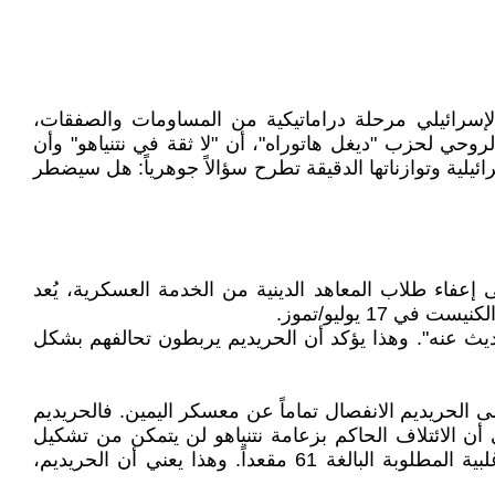
قررة في 27 أكتوبر/تشرين الأول 2026، يدخل المشهد السياسي الإسرائيلي مرحلة دراماتيكية من المساومات والصفقات،
الروحي لحزب "ديغل هاتوراه"، أن "لا ثقة في نتنياهو" وأن
رائيلية وتوازناتها الدقيقة تطرح سؤالاً جوهرياً: هل سيضطر
 إعفاء طلاب المعاهد الدينية من الخدمة العسكرية، يُعد
1 يوليو/تموز.
ديث عنه". وهذا يؤكد أن الحريديم يربطون تحالفهم بشكل
لى الحريديم الانفصال تماماً عن معسكر اليمين. فالحريديم
أن الائتلاف الحاكم بزعامة نتنياهو لن يتمكن من تشكيل
حكومة جديدة إذا أجريت الانتخابات اليوم، حيث من المتوقع حصوله على 53 مقعداً فقط، أي أقل بثمانية مقاعد من الأغلبية المطلوبة البالغة 61 مقعداً. وهذا يعني أن الحريديم،