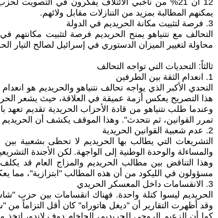
12 أن 21% من ناخبي الائتلاف يفكرون في التصويت لح
يمكنهم المطالبة بمزيد من التنازلات مقابل ولائهم.
3. فرصة لتثبيت مكانة الحريديم في الدولة
التحالف مع نتنياهو يمنح الحريديم فرصة لتثبيت مكانتهم في
محاولة لتغيير الميزان الدستوري في إسرائيل لصالح التيار ال
ثالثاً: التحديات التي تواجه التحالف
1. انعدام الثقة بين الطرفين
التحدي الأكبر الذي يواجه تحالف نتنياهو والحريديم هو انعدام ا
هذا التصريح يعكس أزمة عميقة في العلاقة، حيث يشعر الحري
وعندما طلب نتنياهو من قادة الأحزاب الحريدية تقديم تعهد بالبق
تمرر القوانين، ثم نتحدث". وهذا الموقف يكشف أن الحريديم ير
2. عدم شعبية القوانين الحريدية
والمساءلة والوحدة الوطنية إلى الواجهة. لكن الأجندة التشريع
وهذا التناقض بين مطالب الحريديم والمزاج العام قد يكلف الح
مسؤولون في الليكود من أن هذه المطالب "ابتزازية"، مما يعك
3. الانقسامات داخل المعسكر الحريدي
الحريديم ليسوا كتلة واحدة. فهناك انقسامات بين حزب "شاس
وقد أظهرت التقارير أن "ديغل هاتوراه" كان أقل التزاماً من 
كما أن الزعيم الروحي للحريديم، الحاخام دوف لاندو، اتخذ مو