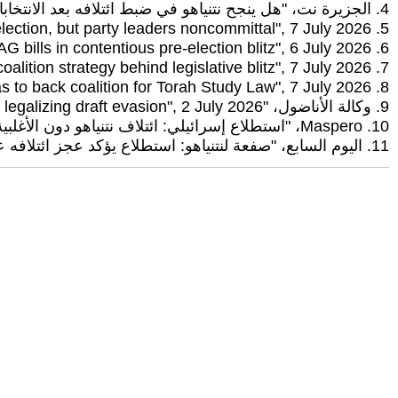
4. الجزيرة نت، "هل ينجح نتنياهو في ضبط ائتلافه بعد الانتخابات؟"، 12 يونيو/حزيران 2026
5. The Times of Israel, "Netanyahu said seeking Haredi loyalty after election, but party leaders noncommittal", 7 July 2026
6. The Times of Israel, "Coalition pushes ahead with Oct. 7 political probe, Torah study Basic Law, AG bills in contentious pre-election blitz", 6 July 2026
7. The Jerusalem Post, "Netanyahu’s coalition strategy behind legislative blitz", 7 July 2026
8. The Jerusalem Post, "Rabbi Yosef urges Shas to back coalition for Torah Study Law", 7 July 2026
9. وكالة الأناضول، "Israeli opposition slams Netanyahu s Torah study bill as legalizing draft evasion", 2 July 2026
10. Maspero، "استطلاع إسرائيلي: ائتلاف نتنياهو دون الأغلبية اللازمة لتشكيل حكومة جديدة"، 5 يوليو/تموز 2026
11. اليوم السابع، "صفعة لنتنياهو: استطلاع يؤكد عجز ائتلافه عن حسم الأغلبية لتشكيل حكومة جديدة"، 6 يوليو/تموز 2026