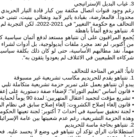
3. غياب البديل الإستراتيجي
رغم وجود قنوات اتصال مكثفة بين كبار قادة التيار الحريدي
محدوداً. فالمعارضة، بقيادة يائير لابيد ونفتالي بينيت، تتبنى 
التحالف مع حكومة "التغيير" في 2021-2022، لكن التجربة لم تدم طويلاً وعادوا سريعاً إلى أحضان معسكر نتنياهو.
4. نتنياهو يدفع أثماناً باهظة
يُجمع المراقبون على أن نتنياهو مستعد لدفع أثمان سياسية كب
من أكتوبر، لم تعد مجرد ملفات أيديولوجية، بل أدوات لشراء الو
مهماً، نفذ مطالبهم الأساسية، حتى لو كان ذلك بكلفة سياسي
شركاءه الطبيعيين في الائتلاف لم يعودوا يثقون به".
ثانياً: الفرص المتاحة للتحالف
1. نتنياهو يقدم للحريديم مكاسب تشريعية غير مسبوقة
يبدو أن نتنياهو يعمل على تمرير حزمة تشريعية متكاملة تلبي
• قانون أساس "تعليم التوراة": لإضفاء صفة دستورية على إعفاء
• تشريع مؤقت لتجميد اعتقال المتهربين: لمدة 90 يوماً لحماية الحريديم من الملاحقة القضائية.
• قانون إلغاء إصلاح الكشروت: إلغاء إصلاح سابق في نظام ال
• لجنة تحقيق سياسية في أحداث 7 أكتوبر: لجنة تعينها الحكومة بدلاً من لجنة تحقيق رسمية، مما يمنح نتنياهو السيطرة على السردية السياسية.
وهذه الحزمة التشريعية، رغم عدم شعبيتها بين عامة الإسرائيلي
2. نتنياهو بحاجة ماسة للحريديم