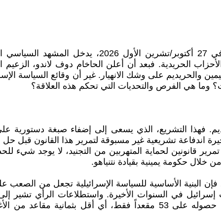
مع اقتراب موعد الانتخابات البرلمانية الإسرائيلية الم
والأحزاب الحريدية. فبعد أن أعلن الحاخام دوف لاندو، الزعيم 
اليمين والحريديم على وشك الانهيار. غير أن وقائع السياسة الإس
فات؟ وما هي الفرص والتحديات التي تحكم هذه العلاقة؟
ريديم. فهذا التشريع، الذي يسعى إلى إضفاء صبغة دستورية على
فاعة تشريعية غير مسبوقة لتمرير هذا القانون قبل حل الكنيست في 7
رير قانونين لحماية المتهربين من التجنيد، لا يوجد شيء للح
 خلال حكومة يمينية بقيادة نتنياهو.
"، فإن البنية الأساسية للسياسة الإسرائيلية تجعل من الصعب ع
 إسرائيل في السنوات الأخيرة. واستطلاعات الرأي تشير إلى 