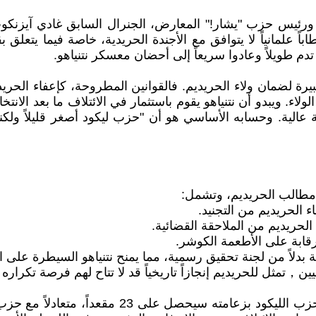
 ورئيس حزب "يشار!" المعارض، الجنرال السابق غادي آيزنكوت
خطاباً علمانياً لا يتوافق مع الأجندة الحريدية، خاصة فيما يتعل
يرة لضمان ولاء الحريديم. فالقوانين المطروحة، كإعفاء الحري
لاء. ويبدو أن نتنياهو يقوم باستثمار في الائتلاف ما بعد الانت
ة عالية. وحسابه الأساسي هو أن "حزب ليكود أصغر قليلاً ول
 مطالب الحريديم، وتشمل:
 الحريديم من التجنيد.
رقابة على الأطعمة الكوشر.
ين，تمثل للحريديم إنجازاً تاريخياً قد لا تتاح لهم فرصة تكرار
استطلاعات الرأي تؤكد أن نتنياهو في وضع لا يحسد 