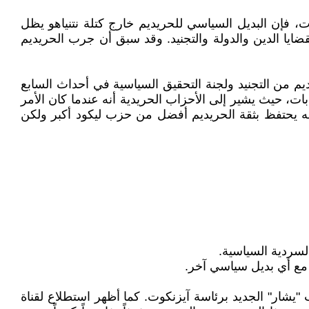
، فإن البديل السياسي للحريديم خارج كتلة نتنياهو يظل
ق بقضايا الدين والدولة والتجنيد. وقد سبق أن جرب الحريديم
ديم من التجنيد ولجنة التحقيق السياسية في أحداث السابع
خابات، حيث يشير إلى الأحزاب الحريدية أنه عندما كان الأمر
كنه يحتفظ بثقة الحريديم أفضل من حزب ليكود أكبر ولكن
ه مع أي بديل سياسي آخر.
عليه. فحزب الليكود بزعامته سيحصل على 23 مقعداً، متعادلاً مع حزب "يشار" الجديد برئاسة آيزنكوت. كما أظهر استطلاع لقناة