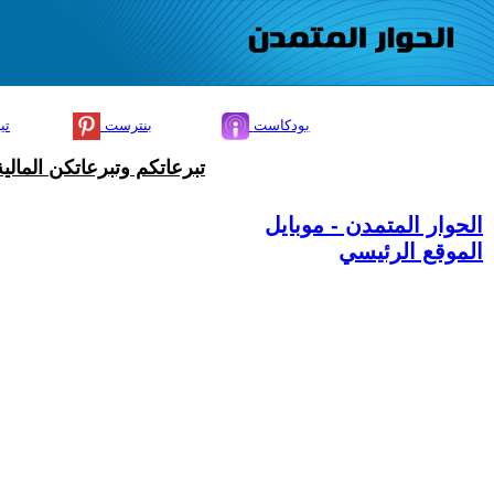
بودكاست
بنترست
تي
تبرعاتكم وتبرعاتكن المال
الحوار المتمدن - موبايل
الموقع الرئيسي