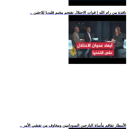
.. نافذة من رام الله | قوات الاحتلال تقتحم مخيم قلنديا للاجئين
.. الأمطار تفاقم مأساة النازحين السودانيين ومخاوف من تفشي الأمر