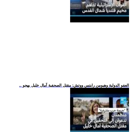
.. العفو الدولية وهيومن رايتس ووتش: مقتل الصحفية آمال خليل بهجو