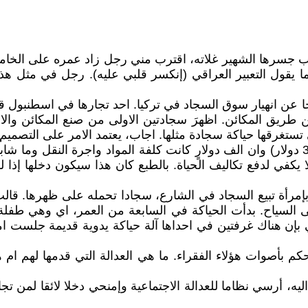
ة عام 1994 او 1995. وأنا اتمشى قرب جسرها الشهير غلاته، اقترب مني رجل زا
قول التعبير العراقي (إنكسر قلبي عليه). رجل في مثل هذا 
ن طريق المكائن. اظهرَ سجادتين الاولى من صنع المكائن وال
صا وهذا لا يكفي لدفع تكاليف الحياة. بالطبع كان هذا سيكون دخلها
 بإمرأة تبيع السجاد في الشارع، سجادا تحمله على ظهرها. قالت
على السياح. بدأت الحياكة في السابعة من العمر، اي وهي طف
بإن هناك غرفتين في احداها آلة حياكة يدوية قديمة جلست امام
لعدالة والتنمية يحكم تركيا منذ عام 2001 او 2002 ويحكم بأصوات هؤلاء الفقراء. ما هي 
 اليه، أرسي نظاما للعدالة الاجتماعية وإمنحي دخلا لائقا لمن