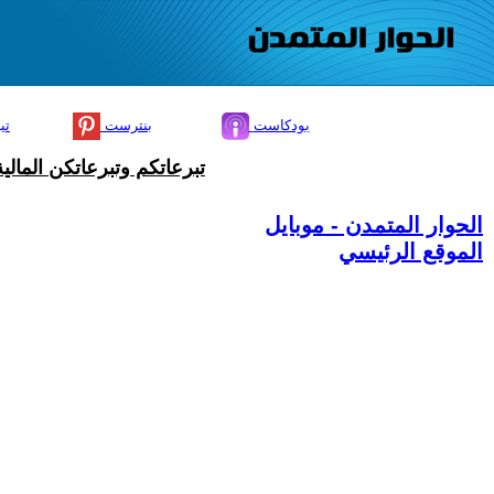
بودكاست
بنترست
تي
تبرعاتكم وتبرعاتكن المال
الحوار المتمدن - موبايل
الموقع الرئيسي