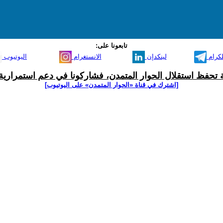
تابعونا على:
لكرام
لينكدإن
الانستغرام
اليوتيوب
ية تحفظ استقلال الحوار المتمدن، فشاركونا في دعم استمرارية 
[اشترك في قناة ‫«الحوار المتمدن» على اليوتيوب]