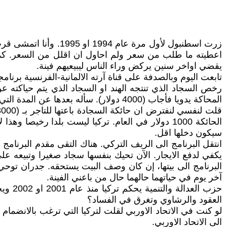
زرت اسطنبول لأول مر
اعطيته ما طلب من سعر ولم احاول ان اقلل من السعر. كما ي
يقضي اواخر سنين يركض وراء الناس ليبيعيهم فينة.
رخص السجاد الذي تنتجه الهند او السجاد الذي يتم حياكته ع
المحاكة يدويا فأجاب (4000 دولار). سأله بعدها عن المدة التي تستغرقها حياكة سجادة مثلها. اجاب، يعتمد الامر على التصميم لكن في العادة سنتين.
الحائكة 1000 دولار في العام. تركيا ليست بلدا رخي
سيكون دخلها اقل.
انتقل البرنامج الى الريف التركي. هناك التقى مقدم البرنامج
يكفي لدفع الايجار. الآن تحيك بنفسها سجاد صغيرا وتبيعه 
البرنامج الى بيتها، إن كان وصف البيت يستحقه. جدران توحي 
آخر يوم في حياتهما حالهما حال من باعني الفينة.
حزب ا
العقود والرشاوي وتغرق في الفساد؟
لو كنت في الاتحاد الاوربي لقلت لتركيا التي ترغب بالانضمام
الى الاتحاد الاوربي.