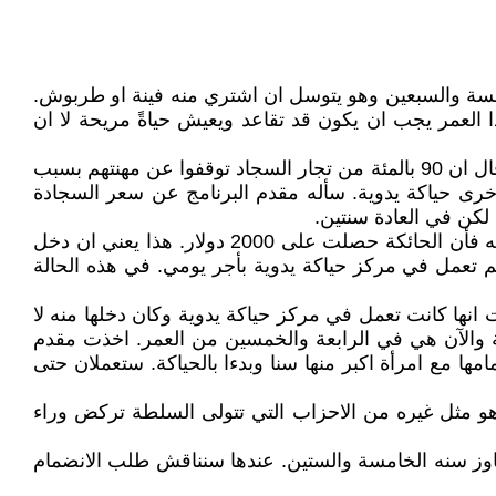
د عمره على الخامسة والسبعين وهو يتوسل ان اشتري منه فينة او طربوش.
العمر يجب ان يكون قد تقاعد ويعيش حياةً مريحة لا ان
تابعت اليوم وبالصدفة على قناة آرته الالمانية-الفرنسية برنامجا عن انهيار سوق السجاد في تركيا. احد تجارها في اسطنبول قال ان 90 بالمئة من تجار السجاد توقفوا عن مهنتهم بسبب
اخرى حياكة يدوية. سأله مقدم البرنامج عن سعر السجادة
قلت لنفسي لنفترض ان حائكة السجادة باعتها للتاجر بـ (3000 دولار) وان الف دولارٍ كانت كلفة المواد واجرة النقل وما شابه فأن الحائكة حصلت على 2000 دولار. هذا يعني ان دخل
 إذا لم تعمل في مركز حياكة يدوية بأجر يومي. في هذه الحالة
 انها كانت تعمل في مركز حياكة يدوية وكان دخلها منه لا
لة والآن هي في الرابعة والخمسين من العمر. اخذت مقدم
ها مع امرأة اكبر منها سنا وبدءا بالحياكة. ستعملان حتى
العدالة التي قدمها لهم ام هو مثل غيره من الاحزاب التي تتولى السلطة تركض وراء
 تجاوز سنه الخامسة والستين. عندها سنناقش طلب الانضمام