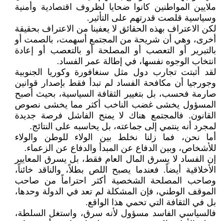
ملايين المواطنين كانوا ضحايا لظروف اقتصادية وأمنية
وسياسية قلصت قدرتهم على التأثير.
لكن الاعتراف بهذه الحقائق لا يعفينا من الاعتراف بحقيقة
أخرى، وهي أن شريحة من المجتمع أسهمت، بالصمت أو
بالتبرير أو التعصب أو المصلحة أو بالتعصب أو إعادة
انتخاب الوجوه نفسها، في إطالة عمر الفساد.
لقد أثبتت تجارب دول مثل سنغافورة وكوريا الجنوبية
وجورجيا أن مكافحة الفساد لم تبدأ فقط بإصدار قوانين
صارمة فحسب، بل بتغيير الثقافة السياسية، بحيث أصبح
المسؤول يخشى غضب الناخب أكثر مما يخشى نصوص
القانون. فالمجتمع هناك لا يمنح الفاشل فرصة جديدة
لمجرد أنه ينتمي إلى جماعته، بل يحاسبه على النتائج.
أما نحن، فما زلنا نخلط بين الولاء للوطن والولاء
للأشخاص، وبين الدفاع عن المبدأ والدفاع عن الزعماء.
إن الفساد لا يسرق المال العام فقط، بل يسرق المعايير
الأخلاقية أيضاً. فعندما يصبح اللص بطلاً، والناقد خائناً،
وصاحب المصلحة الشخصية أكثر احتراماً من صاحب
الموقف الوطني، فإن المشكلة لم تعد في الدولة وحدها،
بل في الثقافة التي تحمي هذا الواقع.
فالسياسي الفاسد مسؤول لأنه سرق، واستغل السلطة،