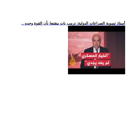
.. أستاذ تسوية الصراعات الدولية: ترمب بات مقتنعا بأن القوة وحده