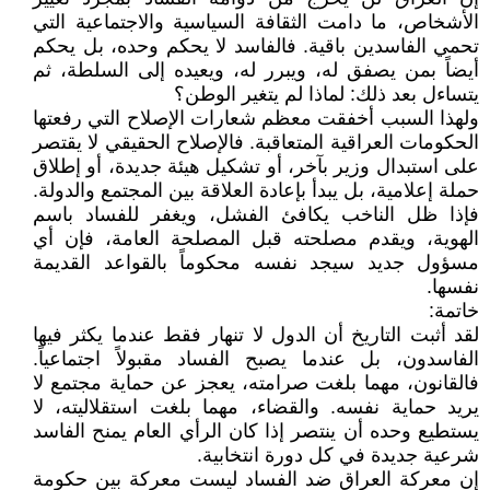
الأشخاص، ما دامت الثقافة السياسية والاجتماعية التي
تحمي الفاسدين باقية. فالفاسد لا يحكم وحده، بل يحكم
أيضاً بمن يصفق له، ويبرر له، ويعيده إلى السلطة، ثم
يتساءل بعد ذلك: لماذا لم يتغير الوطن؟
ولهذا السبب أخفقت معظم شعارات الإصلاح التي رفعتها
الحكومات العراقية المتعاقبة. فالإصلاح الحقيقي لا يقتصر
على استبدال وزير بآخر، أو تشكيل هيئة جديدة، أو إطلاق
حملة إعلامية، بل يبدأ بإعادة العلاقة بين المجتمع والدولة.
فإذا ظل الناخب يكافئ الفشل، ويغفر للفساد باسم
الهوية، ويقدم مصلحته قبل المصلحة العامة، فإن أي
مسؤول جديد سيجد نفسه محكوماً بالقواعد القديمة
نفسها.
خاتمة:
لقد أثبت التاريخ أن الدول لا تنهار فقط عندما يكثر فيها
الفاسدون، بل عندما يصبح الفساد مقبولاً اجتماعياً.
فالقانون، مهما بلغت صرامته، يعجز عن حماية مجتمع لا
يريد حماية نفسه. والقضاء، مهما بلغت استقلاليته، لا
يستطيع وحده أن ينتصر إذا كان الرأي العام يمنح الفاسد
شرعية جديدة في كل دورة انتخابية.
إن معركة العراق ضد الفساد ليست معركة بين حكومة