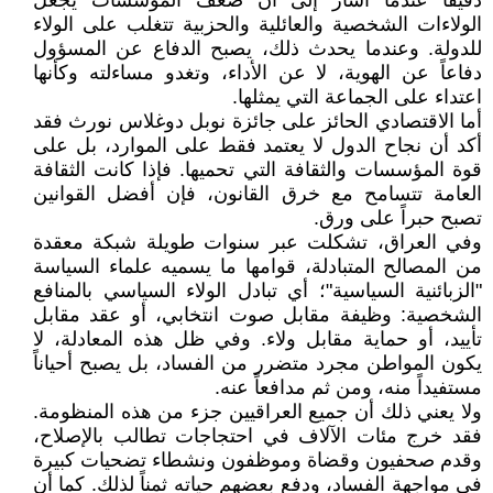
دقيقاً عندما أشار إلى أن ضعف المؤسسات يجعل
الولاءات الشخصية والعائلية والحزبية تتغلب على الولاء
للدولة. وعندما يحدث ذلك، يصبح الدفاع عن المسؤول
دفاعاً عن الهوية، لا عن الأداء، وتغدو مساءلته وكأنها
اعتداء على الجماعة التي يمثلها.
أما الاقتصادي الحائز على جائزة نوبل دوغلاس نورث فقد
أكد أن نجاح الدول لا يعتمد فقط على الموارد، بل على
قوة المؤسسات والثقافة التي تحميها. فإذا كانت الثقافة
العامة تتسامح مع خرق القانون، فإن أفضل القوانين
تصبح حبراً على ورق.
وفي العراق، تشكلت عبر سنوات طويلة شبكة معقدة
من المصالح المتبادلة، قوامها ما يسميه علماء السياسة
"الزبائنية السياسية"؛ أي تبادل الولاء السياسي بالمنافع
الشخصية: وظيفة مقابل صوت انتخابي، أو عقد مقابل
تأييد، أو حماية مقابل ولاء. وفي ظل هذه المعادلة، لا
يكون المواطن مجرد متضرر من الفساد، بل يصبح أحياناً
مستفيداً منه، ومن ثم مدافعاً عنه.
ولا يعني ذلك أن جميع العراقيين جزء من هذه المنظومة.
فقد خرج مئات الآلاف في احتجاجات تطالب بالإصلاح،
وقدم صحفيون وقضاة وموظفون ونشطاء تضحيات كبيرة
في مواجهة الفساد، ودفع بعضهم حياته ثمناً لذلك. كما أن