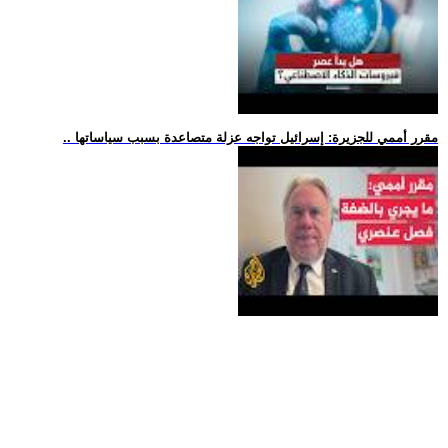
.. مقرر أممي للجزيرة: إسرائيل تواجه عزلة متصاعدة بسبب سياساتها