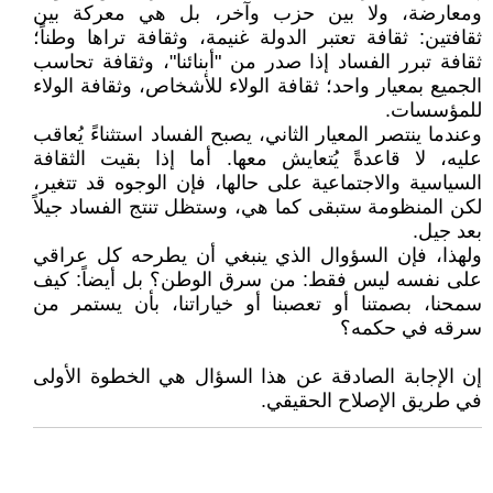
ومعارضة، ولا بين حزب وآخر، بل هي معركة بين
ثقافتين: ثقافة تعتبر الدولة غنيمة، وثقافة تراها وطناً؛
ثقافة تبرر الفساد إذا صدر من "أبنائنا"، وثقافة تحاسب
الجميع بمعيار واحد؛ ثقافة الولاء للأشخاص، وثقافة الولاء
للمؤسسات.
وعندما ينتصر المعيار الثاني، يصبح الفساد استثناءً يُعاقب
عليه، لا قاعدةً يُتعايش معها. أما إذا بقيت الثقافة
السياسية والاجتماعية على حالها، فإن الوجوه قد تتغير،
لكن المنظومة ستبقى كما هي، وستظل تنتج الفساد جيلاً
بعد جيل.
ولهذا، فإن السؤوال الذي ينبغي أن يطرحه كل عراقي
على نفسه ليس فقط: من سرق الوطن؟ بل أيضاً: كيف
سمحنا، بصمتنا أو تعصبنا أو خياراتنا، بأن يستمر من
سرقه في حكمه؟
إن الإجابة الصادقة عن هذا السؤال هي الخطوة الأولى
في طريق الإصلاح الحقيقي.