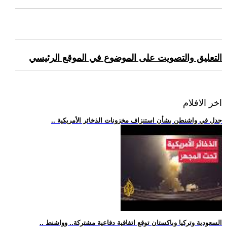
التعليق والتصويت على الموضوع في الموقع الرئيسي
اخر الافلام
.. جدل في واشنطن بشأن استنزاف مخزونات الذخائر الأمريكية
.. السعودية وتركيا وباكستان توقع اتفاقية دفاعية مشتركة.. وواشنط