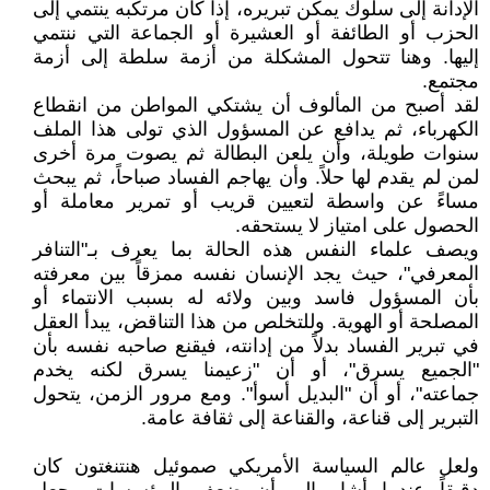
الإدانة إلى سلوك يمكن تبريره، إذا كان مرتكبه ينتمي إلى
الحزب أو الطائفة أو العشيرة أو الجماعة التي ننتمي
إليها. وهنا تتحول المشكلة من أزمة سلطة إلى أزمة
مجتمع.
لقد أصبح من المألوف أن يشتكي المواطن من انقطاع
الكهرباء، ثم يدافع عن المسؤول الذي تولى هذا الملف
سنوات طويلة، وأن يلعن البطالة ثم يصوت مرة أخرى
لمن لم يقدم لها حلاً. وأن يهاجم الفساد صباحاً، ثم يبحث
مساءً عن واسطة لتعيين قريب أو تمرير معاملة أو
الحصول على امتياز لا يستحقه.
ويصف علماء النفس هذه الحالة بما يعرف بـ"التنافر
المعرفي"، حيث يجد الإنسان نفسه ممزقاً بين معرفته
بأن المسؤول فاسد وبين ولائه له بسبب الانتماء أو
المصلحة أو الهوية. وللتخلص من هذا التناقض، يبدأ العقل
في تبرير الفساد بدلاً من إدانته، فيقنع صاحبه نفسه بأن
"الجميع يسرق"، أو أن "زعيمنا يسرق لكنه يخدم
جماعته"، أو أن "البديل أسوأ". ومع مرور الزمن، يتحول
التبرير إلى قناعة، والقناعة إلى ثقافة عامة.
ولعل عالم السياسة الأمريكي صموئيل هنتنغتون كان