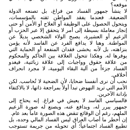
موقعه؟
لا ينشأ جمهور الفساد من فراغ، بل تصنعه الدولة
الضعيفة. فعندما يفقد المواطن ثقته بالمؤسسات،
ويتحول الحصول على الوظيفة أو العلاج أو الأمن أو حتى
إنجاز معاملة بسيطة إلى أمر لا يتحقق إلا عبر الحزب أو
الزعيم أو العشيرة، يصبح الولاء الشخصي بديلاً عن
المواطنة. وهنا لا يدافع الفرد عن الفاسد لأنه يؤمن
بنزاهته، بل لأنه يخشى فقدان المنفعة أو الحماية التي
يوفرها له. وهكذا تتحول العلاقة بين الحاكم والمحكوم
من علاقة حقوق وواجبات إلى علاقة زبائنية، فيغدو
الفساد جزءاً من آلية البقاء اليومية، لا مجرد انحراف
أخلاقي.
نحب أن نرى أنفسنا ضحايا، لأن الضحية لا تُحاسب. لكن
الأمم التي تريد النهوض تبدأ أولاً بمراجعة ذاتها، لا بالاكتفاء
بإدانة الآخرين.
فالسياسي الفاسد لا يعيش في فراغ. إنه يحتاج إلى
جمهور يبرر له، ويدافع عنه، ويصنع له صورة الزعيم
الملهم، رغم أن الوقائع تنقض هذه الصورة عاماً بعد عام.
إن أخطر ما أصاب العراق ليس الفساد المالي وحده، بل
تطبيع الفساد اجتماعياً؛ أي تحويله من جريمة تستوجب