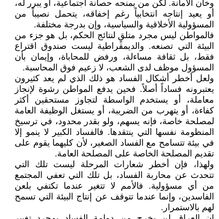
وخان الأمانة. لكن من يمنحه حصانة اجتماعية، أو يبرر له،
أو يعيد إنتاجه انتخابياً رغم إخفاقه، يتحمل نصيباً من
المسؤولية الأخلاقية والسياسية، وإن بدرجة مختلفة.
فالمواطن ليس مجرد متلقٍ لنتائج الحكم، بل هو جزء من
البيئة التي تصنعه. والديمقراطية ليست صندوق اقتراع
فقط، بل ثقافة مساءلة، ورفض للمحاباة، وإيمان بأن
المسؤول موظف لدى الشعب، لا زعيم فوق المحاسبة.
ولعل أخطر أشكال الفساد هو ذلك الذي لم يعد كثيرون
يعتبرونه فساداً أصلاً. فحين يدفع المواطن رشوة لإنجاز
معاملة، أو يستخدم الواسطة لتجاوز مستحقين أكثر
كفاءة، أو يتهرب من الضريبة، أو يستغل الوظيفة العامة
لمصلحة خاصة، فإنه يسهم، ولو بقدر محدود، في ترسيخ
المنظومة نفسها التي ينتقدها. فالفساد الكبير لا ينمو إلا
في بيئة تتسامح مع الفساد الصغير، لأن كليهما يقوم على
تقديم المصلحة الخاصة على المصلحة العامة.
ولهذا، فإن أخطر شعارات المرحلة ليست تلك التي
تتحدث عن محاربة الفساد، بل تلك التي تعفي المجتمع
من أي مسؤولية. فالأمم لا تتغير عندما تكتفي بلعن
الفاسدين، وإنما عندما تتوقف عن إنتاج البيئة التي تسمح
لهم بالاستمرار.
إن العراق لن يخرج من دوامة الفساد بمجرد تغيير