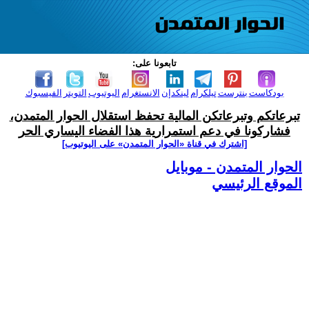
تابعونا على:
بودكاست
بنترست
تيلكرام
لينكدإن
الانستغرام
اليوتيوب
التويتر
الفيسبوك
تبرعاتكم وتبرعاتكن المالية تحفظ استقلال الحوار المتمدن،
فشاركونا في دعم استمرارية هذا الفضاء اليساري الحر
[اشترك في قناة ‫«الحوار المتمدن» على اليوتيوب]
الحوار المتمدن - موبايل
الموقع الرئيسي