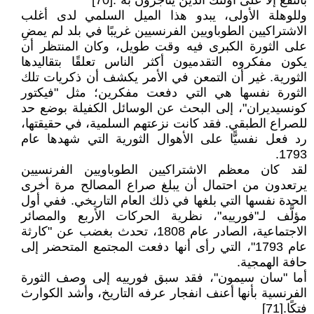
بالنفع إلا على أولئك الذين يتاجرون به".[70]
وللوهلة الأولى، يبدو هذا الميل السلمي لدى أغلب
الاشتراكيين الطوباويين الفرنسيين غريبًا في بلد لم يمضِ
على الثورة الكبرى فيه وقت طويل، وكان المنتظر أن
يكون مفكروه التقدميون أكثر الناس تعلقًا بتقاليدها
الثورية. غير أن التمعن في الأمر يكشف أن ذكريات تلك
الثورة نفسها هي التي دفعت مفكرين؛ مثل "فيكتور
كونسيديران"، إلى البحث عن الوسائل الكفيلة بوضع حد
للصراع الطبقي. فقد كانت نزعتهم السلمية، في حقيقتها،
رد فعل نفسيًّا على الأهوال الثورية التي شهدها عام
1793.
لقد كان معظم الاشتراكيين الطوباويين الفرنسيين
يرتعدون من احتمال أن يبلغ صراع المصالح مرة أخرى
الحدة نفسها التي بلغها في ذلك العام التاريخي. ففي أول
مؤلَّف لـ"فورييه"، نظرية الحركات الأربع والمصائر
الاجتماعية، الصادر عام 1808، تحدث بغضب عن "كارثة
عام 1793"، التي رأى أنها دفعت المجتمع المتحضر إلى
حافة الهمجية.
أما "سان سيمون"، فقد سبق فورييه إلى وصف الثورة
الفرنسية بأنها أعنف انفجار عرفه التاريخ، وأشد الكوارث
فتكًا.[71]