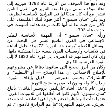
وقد دفع هذا الموقف من "كارثة عام 1793" فورييه إلى
اتخاذ موقف سلبي من فلسفة التنوير في القرن الثامن
عشر، مع أنه كان مدينًا لها في المبادئ الأساسية لنظريته.
ولم يكن "سان سيمون" أكثر قبولًا لتلك الفلسفة، على
الأقل من حيث بدا له أنها كانت نزعة هدامة أسهمت في
أحداث عام 1793.
ورأى "سان سيمون" أن المهمة الأساسية للفكر
الاجتماعي في القرن التاسع عشر هي البحث عن
الوسائل الكفيلة "بوضع حد للثورة".[72] وقد حاول أتباعه
في ثلاثينيات وأربعينيات القرن نفسه حل المشكلة ذاتها،
وإن كان اهتمامهم قد انصرف إلى ثورة عام 1830 لا إلى
الثورة الفرنسية الكبرى.
وكان من أبرز الحجج التي ساقوها دفاعًا عن مشروعهم
للإصلاح الاجتماعي أن هذا الإصلاح — أو "التنظيم" أو
"التشارك"، بحسب تعبيرهم — كفيل بإيقاف الثورة.
ولذلك كانوا يلوحون لخصومهم بشبح الثورة.
وفي عام 1840، أشاد "بارتليمي بروسبر أنفانتان" بأتباع
"سان سيمون" لأنهم كانوا قد أطلقوا في ثلاثينيات القرن،
عندما بدأت البروليتاريا تختبر قوتها في انتفاضة ناجحة ضد
العرش، صرختهم الشهيرة: "ها هم البرابرة قادمون!". ثم