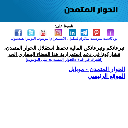
تابعونا على:
بودكاست
بنترست
تيلكرام
لينكدإن
الانستغرام
اليوتيوب
التويتر
الفيسبوك
تبرعاتكم وتبرعاتكن المالية تحفظ استقلال الحوار المتمدن،
فشاركونا في دعم استمرارية هذا الفضاء اليساري الحر
[اشترك في قناة ‫«الحوار المتمدن» على اليوتيوب]
الحوار المتمدن - موبايل
الموقع الرئيسي