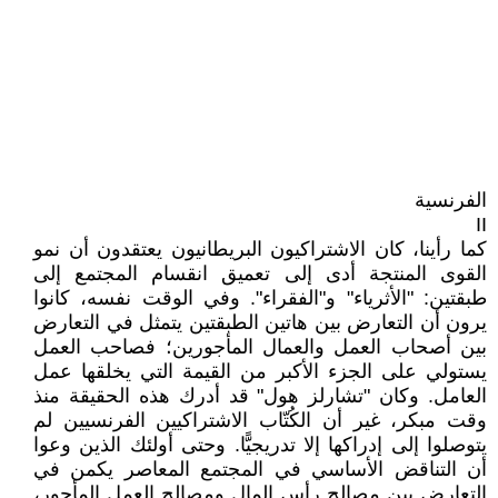
الفرنسية
II
كما رأينا، كان الاشتراكيون البريطانيون يعتقدون أن نمو
القوى المنتجة أدى إلى تعميق انقسام المجتمع إلى
طبقتين: "الأثرياء" و"الفقراء". وفي الوقت نفسه، كانوا
يرون أن التعارض بين هاتين الطبقتين يتمثل في التعارض
بين أصحاب العمل والعمال المأجورين؛ فصاحب العمل
يستولي على الجزء الأكبر من القيمة التي يخلقها عمل
العامل. وكان "تشارلز هول" قد أدرك هذه الحقيقة منذ
وقت مبكر، غير أن الكُتّاب الاشتراكيين الفرنسيين لم
يتوصلوا إلى إدراكها إلا تدريجيًّا. وحتى أولئك الذين وعوا
أن التناقض الأساسي في المجتمع المعاصر يكمن في
التعارض بين مصالح رأس المال ومصالح العمل المأجور،