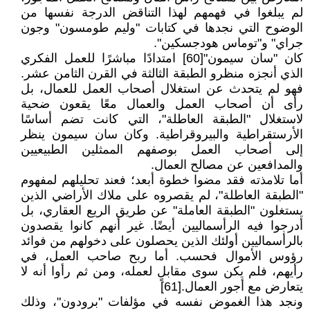
لم يبلغوا في فهمهم لهذا التناقض الدرجة نفسها من
الوضوح التي نجدها في كتابات "وليم طومسون" وجون
جراي" و"توماس هودجسكين".
كان "سان سيمون"[60] امتدادًا مباشرًا للعمل الفكري
الذي أنجزه منظرو الطبقة الثالثة في القرن الثامن عشر.
فهو لم يتحدث عن استغلال أصحاب العمل للعمال، بل
رأى أن أصحاب العمل والعمال معًا يقعون ضحية
لاستغلال "الطبقة العاطلة"، التي كانت تضم أساسًا
الأرستقراطية والبيروقراطية. وكان سان سيمون ينظر
إلى أصحاب العمل بوصفهم الممثلين الطبيعيين
والمدافعين عن مصالح العمال.
أما تلامذته فقد مضوا خطوة أبعد؛ فعند تحليلهم لمفهوم
"الطبقة العاطلة"، لم يقصروه على ملاك الأراضي الذين
يستغلون "الطبقة العاملة" عن طريق الريع العقاري، بل
أدرجوا فيه الرأسماليين أيضًا. غير أنهم كانوا يقصدون
بالرأسماليين أولئك الذين يحصلون على دخولهم من فوائد
رؤوس الأموال فحسب. أما ربح صاحب العمل، في
رأيهم، فلم يكن سوى مقابلٍ لعمله، ومن ثم رأوا أنه لا
يتعارض مع أجور العمال.[61]
ونجد هذا الغموض نفسه في مؤلفات "برودون"، وذلك