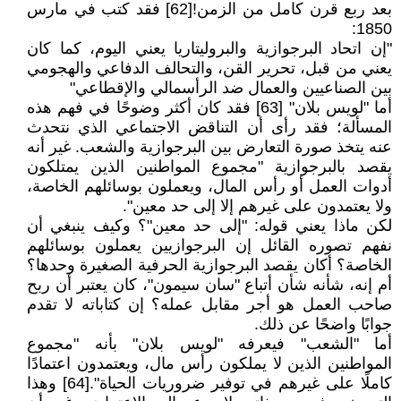
بعد ربع قرن كامل من الزمن![62] فقد كتب في مارس
1850:
"إن اتحاد البرجوازية والبروليتاريا يعني اليوم، كما كان
يعني من قبل، تحرير القن، والتحالف الدفاعي والهجومي
بين الصناعيين والعمال ضد الرأسمالي والإقطاعي"
أما "لويس بلان" [63] فقد كان أكثر وضوحًا في فهم هذه
المسألة؛ فقد رأى أن التناقض الاجتماعي الذي نتحدث
عنه يتخذ صورة التعارض بين البرجوازية والشعب. غير أنه
يقصد بالبرجوازية "مجموع المواطنين الذين يمتلكون
أدوات العمل أو رأس المال، ويعملون بوسائلهم الخاصة،
ولا يعتمدون على غيرهم إلا إلى حد معين".
لكن ماذا يعني قوله: "إلى حد معين"؟ وكيف ينبغي أن
نفهم تصوره القائل إن البرجوازيين يعملون بوسائلهم
الخاصة؟ أكان يقصد البرجوازية الحرفية الصغيرة وحدها؟
أم إنه، شأنه شأن أتباع "سان سيمون"، كان يعتبر أن ربح
صاحب العمل هو أجر مقابل عمله؟ إن كتاباته لا تقدم
جوابًا واضحًا عن ذلك.
أما "الشعب" فيعرفه "لويس بلان" بأنه "مجموع
المواطنين الذين لا يملكون رأس مال، ويعتمدون اعتمادًا
كاملًا على غيرهم في توفير ضروريات الحياة".[64] وهذا