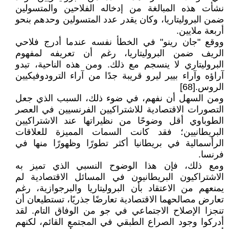
نشأت هذه المبالغة من إدخاله الفلاحين والمتسولين
ضمن البروليتاريا، وكان يقدر عدد المتسولين وحدهم بنحو
أربعة ملايين.
ووقع "جان رينو" في الخطأ نفسه عندما أدرج فلاحي
الريف ضمن البروليتاريا، رغم أن تعريفه لمفهوم
البروليتاري لا ينسجم مع ذلك. ومن هذه الناحية، تبدو
آراؤه وآراء بيير ليرو قريبة جدًا من آراء الترودوفيكيين
الروس.[68]
ومن السهل أن نفهم، في ضوء ذلك، السبب الذي جعل
التصورات الاقتصادية للاشتراكيين الفرنسيين في العصر
الطوباوي أقل وضوحًا من نظيراتها عند الاشتراكيين
البريطانيين؛ فقد كانت السمات المميزة للعلاقات
الرأسمالية في بريطانيا أكثر تطورًا وظهورًا منها في
فرنسا.
ومع ذلك، فإن هذا الوضوح النسبي الذي تميز به
الاشتراكيون البريطانيون في المسائل الاقتصادية لم
يمنعهم من الاعتقاد بأن البروليتاريا والبرجوازية، رغم
تعارض مصالحهما الاقتصادية تعارضًا جذريًا، تستطيعان أن
تنجزا الإصلاح الاجتماعي في جو من الوفاق التام. لقد
أدركوا وجود الصراع الطبقي في المجتمع القائم، لكنهم