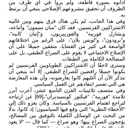
أدانوه بصورة قاطعة، ولم يروا في أي ظرف من
الظروف أن تحقيق مشروعهم الإصلاحي ينبغي أن يرتبط
به.
وفي هذا الجانب، لم يكن هناك فرق بينهم وبين غالبية
الاشتراكيين الفرنسيين. فقد كان "سان سيمون" وأتباعه،
وـشارل فورييه" والفورييريون، و"إتيان كابيه"،
و"برودون"، و"لويس بلان"، على الرغم من اختلافاتهم
الواسعة في كثير من القضايا، متفقين جميعًا على أن
الإصلاح الاجتماعي لا يقوم على الصراع الطبقي، بل على
المصالحة الكاملة بين الطبقات.
وسنرى لاحقًا أن الاشتراكيين الطوباويين الفرنسيين لم
يكونوا جميعًا رافضين للصراع الطبقي. إلا أنه ينبغي أن
نتذكر الآن أن أغلبهم كانوا يعارضونه، وأن هذه المعارضة
هي التي تفسر ابتعادهم عن العمل السياسي.
وفي منتصف ثلاثينيات القرن التاسع عشر، أعرب أبرز
تلامذة "فورييه"، "فيكتور كونسيديران"،[69] عن ارتياحه
لتراجع اهتمام الفرنسيين بالسياسة. وكان يعزو ذلك إلى
"الأخطاء النظرية" التي وقع فيها السياسيون؛ إذ كانوا، بدلًا
من البحث عن الوسائل الكفيلة بالتوفيق بين المصالح،
يؤججون الصراع بينها؛ وهو صراع — كما قال — "لا يعود