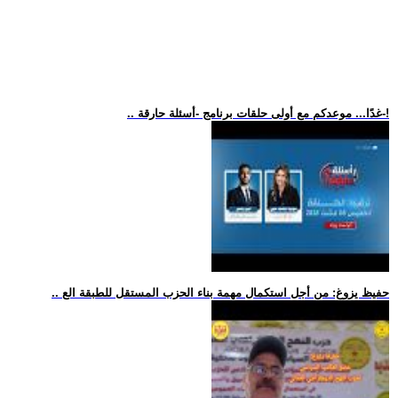
.. غدًا... موعدكم مع أولى حلقات برنامج -أسئلة حارقة-!
.. حفيظ يزوغ: من أجل استكمال مهمة بناء الحزب المستقل للطبقة الع