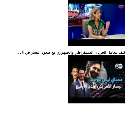
.. كيف يتعامل الحزبان الديمقراطي والجمهوري مع صعود اليسار في ال