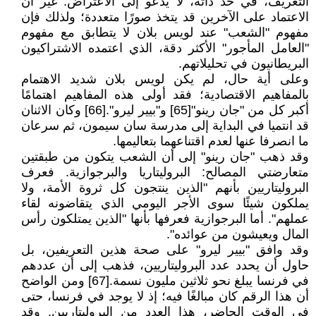
التعريف، في حد ذاته، لا يدعو إلى الاعتراض. غير أن
الاعتماد على الآخرين قد يتخذ صورًا متعددة؛ ولذلك فإن
مفهوم "الشعب" عند لويس بلان لا يتطابق مع مفهوم
"العامل المأجور" الأكثر دقة، الذي اعتمده الاشتراكيون
البريطانيون في تحليلاتهم.
وعلى أية حال، لم يكن لويس بلان شديد الاهتمام
بالمفاهيم الاقتصادية؛ فقد أولى هذه المفاهيم اهتمامًا
أكبر كل من "جان رينو"[65] و"بيير ليرو".[66] وكان الاثنان
قد انتميا في البداية إلى مدرسة سان سيمون، ثم سرعان
ما انصرفا عنها لعدم اقتناعهما بتعاليمها.
وقد ذهب "جان رينو" إلى أن الشعب يتكون من طبقتين
متعارضتي المصالح: البروليتاريا والبرجوازية. فعرف
البروليتاريين بأنهم "الذين ينتجون كل ثروة الأمة، ولا
يملكون شيئًا سوى الأجر اليومي الذي يتقاضونه لقاء
عملهم". أما البرجوازية فعرفها بأنها "الذين يمتلكون رأس
المال ويعيشون من عوائده".
وقد وافق "بيير ليرو" على صحة هذين التعريفين، بل
حاول أن يحدد عدد البروليتاريين، فذهب إلى أن عددهم
في فرنسا يبلغ نحو ثلاثين مليون نسمة.[67] ومن الواضح
أن هذا الرقم كان مبالغًا فيه؛ إذ لا يوجد في فرنسا، حتى
في الوقت الحاضر، هذا العدد من البروليتاريين. وقد