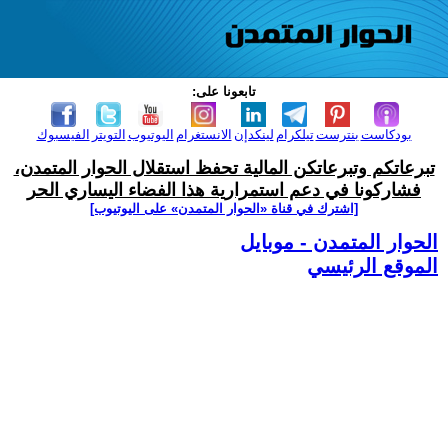
تابعونا على:
بودكاست
بنترست
تيلكرام
لينكدإن
الانستغرام
اليوتيوب
التويتر
الفيسبوك
تبرعاتكم وتبرعاتكن المالية تحفظ استقلال الحوار المتمدن،
فشاركونا في دعم استمرارية هذا الفضاء اليساري الحر
[اشترك في قناة ‫«الحوار المتمدن» على اليوتيوب]
الحوار المتمدن - موبايل
الموقع الرئيسي