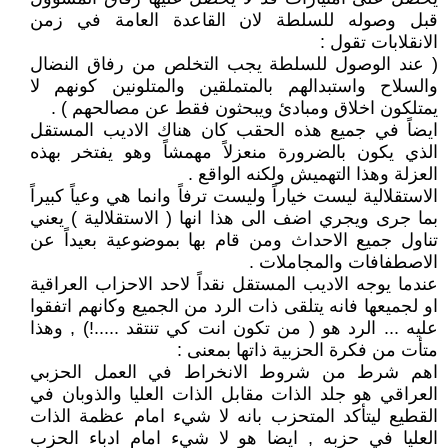
قبل وصوله للسلطة لان القاعدة العامة في زمن
الانقلابات تقول :
( عند الوصول للسلطة يجب التخلص من رفاق النضال
والسلاح واستبدالهم بالمتملقين والمتلونين كونهم لا
يمتلكون اخلاق ومبادئ ويبحثون فقط عن مصالحهم ) .
ايضاً في جميع هذه الحقب كان هناك الاديب المستقل
الذي يكون بالضرورة منعزلاً مهمشاً وهو يفتخر بهذه
العزلة وهذا التهميش ولكنه الواقع .
الاستقلالية ليست خياراً وليست ترفاً وانما هي وعياً كبيراً
بما جرى ويجري اضف الى هذا انها ( الاستقلالية ) يعني
تناول جميع الاحداث ومن قام بها بموضوعية بعيداً عن
الاصطفافات والمجاملات .
عندما يوجه الاديب المستقل نقداً لاحد الاحزاب العراقية
او لجميعها فانه يتلقى ذات الرد من الجميع وكانهم اتفقوا
عليه ... الرد هو ( من تكون انت كي تنتقد .....!) , وهذا
متأت من فكرة الحزبية ذاتها بمعنى :
اهم شرط من شروط الانخراط في العمل الحزبي
العراقي هو جلد الذات مقابل الذات العليا والذوبان في
القطيع ليتأكد المتحزب بانه لا شيء امام عظمة الذات
العليا في حزبه , ايضا هو لا شيء امام ادباء الحزب