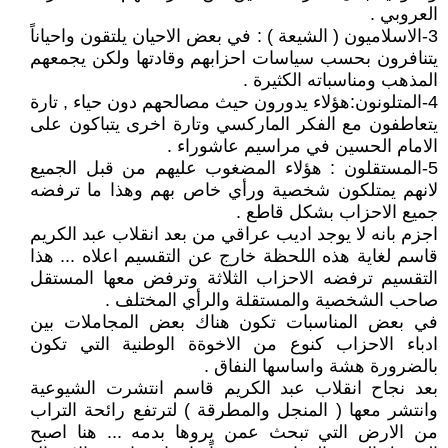
العروبي .
3-الاسلاميون ( الشيعة ) : في بعض الاحيان يلتقون واحياناً
يتنافرون بحسب سياسات احزابهم وقادتها ولكن يجمعهم
المذهب ومناسباته الكثيرة .
4-المتلونون:هؤلاء يدورون حيث مصالحهم دون حياء , تارة
يتعاطفون مع الفكر الماركسي وتارة اخرى يتباكون على
الامام الحسين في مراسيم عاشوراء .
5-المستقلون : هؤلاء المضغوب عليهم من قبل الجميع
لانهم يمتلكون شخصية ورأي خاص بهم وهذا ما ترفضه
جميع الاحزاب بشكل قاطع .
اجزم بانه لا يوجد اديب عراقي من بعد انقلاب عبد الكريم
قاسم لغاية هذه اللحظة خارج عن التقسيم اعلاه ... هذا
التقسيم ترفضه الاحزاب الثلاثة وترفض معها المستقل
صاحب الشخصية والمستقلة والرأي المختلف .
في بعض المناسبات تكون هناك بعض المجاملات بين
ادباء الاحزاب كنوع من الاخوةة الوطنية التي تكون
بالضرورة هشة واساسها النفاق .
بعد نجاح انقلاب عبد الكريم قاسم انتشرت الشيوعية
وانتشر معها ( المنجل والمطرقة ) لترتفع رائحة التراب
من الارض التي تبحث عمن يروها بدمه ... هنا اصبح