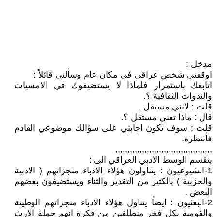
مدخل :
اوقفني شخص عراقي في مكان عام وسألني قائلاً :
اتابعك باستمرار فلماذا لا يستضيفوك في الامسيات
والندوات الثقافية ؟.
قلت : لانني مستقل .
قال : ماذا تعني مستقل ؟.
قلت : سوف تكون اجابتي على سؤالك موضوعي القادم
فأنتظره.
,,,,,,,,,,,,,,,,,,,,,,,,,,,,,,,,,,,,,,,,
ينقسم الوسط الادبي العراقي الى :
1-الشيوعيون : يتناولون هؤلاء الادباء منجزاتهم ( الادبية
والحزبية ) بالكثير من التقدير والثناء ويستضيفون بعضهم
البعض .
2-البعثيون : ايضاً يتناول هؤلاء الادباء منجزاتهم الوطينة
والقومية بكل فخر منطلقين من فكرة انهم حملة الارث