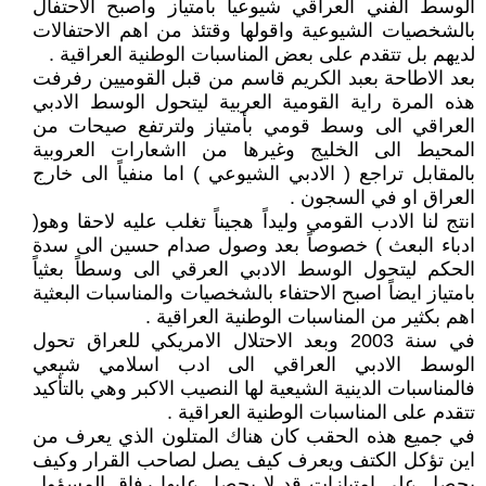
الوسط الفني العراقي شيوعياً بامتياز واصبح الاحتفال
بالشخصيات الشيوعية واقولها وقتئذ من اهم الاحتفالات
لديهم بل تتقدم على بعض المناسبات الوطنية العراقية .
بعد الاطاحة بعبد الكريم قاسم من قبل القوميين رفرفت
هذه المرة راية القومية العربية ليتحول الوسط الادبي
العراقي الى وسط قومي بأمتياز ولترتفع صيحات من
المحيط الى الخليج وغيرها من ااشعارات العروبية
بالمقابل تراجع ( الادبي الشيوعي ) اما منفياً الى خارج
العراق او في السجون .
انتج لنا الادب القومي وليداً هجيناً تغلب عليه لاحقا وهو(
ادباء البعث ) خصوصاً بعد وصول صدام حسين الى سدة
الحكم ليتحول الوسط الادبي العرقي الى وسطاً بعثياً
بامتياز ايضاً اصبح الاحتفاء بالشخصيات والمناسبات البعثية
اهم بكثير من المناسبات الوطنية العراقية .
في سنة 2003 وبعد الاحتلال الامريكي للعراق تحول
الوسط الادبي العراقي الى ادب اسلامي شيعي
فالمناسبات الدينية الشيعية لها النصيب الاكبر وهي بالتأكيد
تتقدم على المناسبات الوطنية العراقية .
في جميع هذه الحقب كان هناك المتلون الذي يعرف من
اين تؤكل الكتف ويعرف كيف يصل لصاحب القرار وكيف
يحصل على امتيازات قد لا يحصل عليها رفاق المسؤول