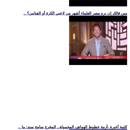
.. مين قالك إن بره مصر العلماء أشهر من لاعبي الكرة أو الفنانين؟
.. كلمة أخيرة -أزمة خطوط الهواتف المحمولة.. المخرج سامح سند: ما