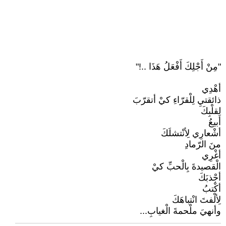
"مِنْ أَجْلِكَ أَفْعَلُ هَذَا ..!"
أهْدِي
ذائقتيِ لِلْقرّاءِ كيْ أتقرّبَ
لِقلْبِكَ
أبيعُ
أشْعارِي لِأنْتشلَكَ
منَ الرّمادِ
أغْرِي
الْقصيدةَ بِالْحبِّ كيْ
أجْذبَكَ
أكْتبُ
لِألْفتَ انْتباهَكَ
وأنهيَ ملْحمةَ الْغيابِ...