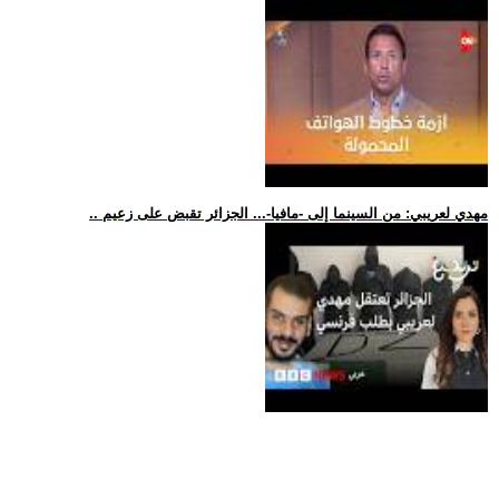
.. مهدي لعريبي: من السينما إلى -مافيا-... الجزائر تقبض على زعيم