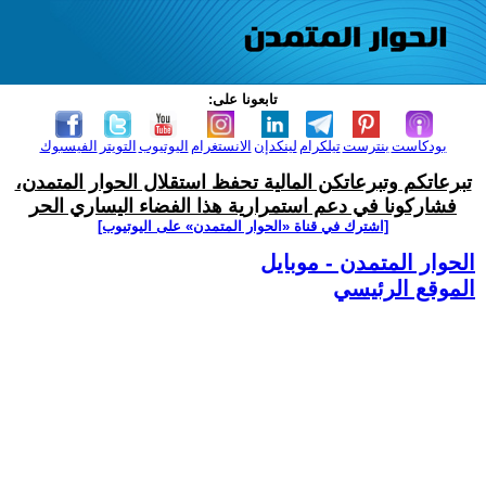
تابعونا على:
بودكاست
بنترست
تيلكرام
لينكدإن
الانستغرام
اليوتيوب
التويتر
الفيسبوك
تبرعاتكم وتبرعاتكن المالية تحفظ استقلال الحوار المتمدن،
فشاركونا في دعم استمرارية هذا الفضاء اليساري الحر
[اشترك في قناة ‫«الحوار المتمدن» على اليوتيوب]
الحوار المتمدن - موبايل
الموقع الرئيسي