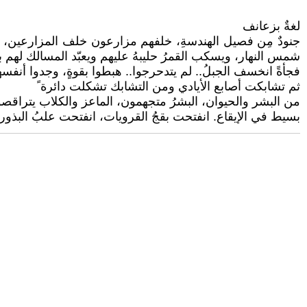
لغةٌ بزعانف
جنودٌ مِن فصيل الهندسةِ، خلفهم مزارعون خلف المزارعين، قرو
شمس النهار، ويسكب القمرُ حليبهُ عليهم ويعبّد المسالك لهم 
فجأةً انخسف الجبلُ.. لم يتدحرجوا.. هبطوا بقوةٍ، وجدوا أنف
ثم تشابكت أصابع الأيادي ومن التشابك تشكلت دائرة ً
من البشر والحيوان، البشرُ متجهمون، الماعز والكلاب يتراقص
بسيط في الإيقاع. انفتحت بقجُ القرويات، انفتحت علبُ البذور ان