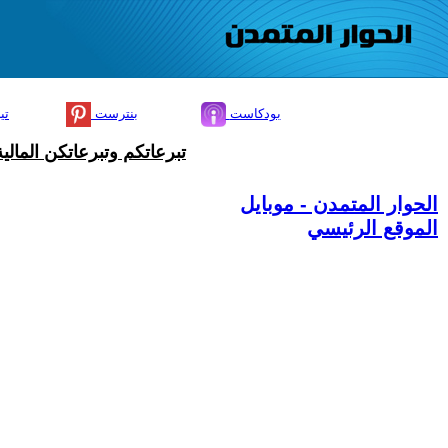
بودكاست
بنترست
تي
تبرعاتكم وتبرعاتكن المال
الحوار المتمدن - موبايل
الموقع الرئيسي