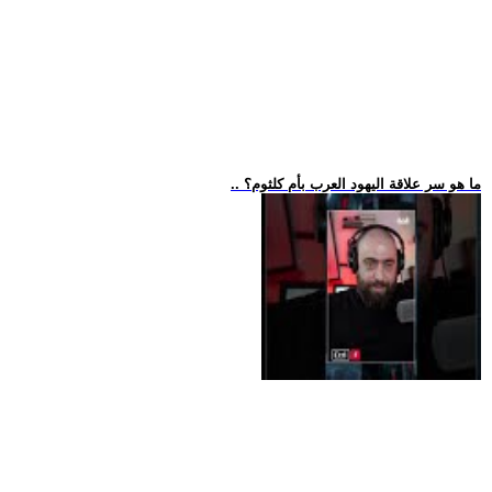
.. ما هو سر علاقة اليهود العرب بأم كلثوم؟