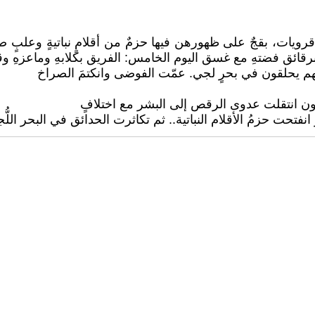
يات، بقجٌ على ظهورهن فيها حزمٌ من أقلامٍ نباتيةٍ وعلبٍ صغي
برقائق فضتهِ مع غسق اليوم الخامس: الفريق بكلابهِ وماعزهِ وق
سهم يحلقون في بحرٍ لجي. عمّت الفوضى وانكتمَ الصراخ
ون انتقلت عدوى الرقص إلى البشر مع اختلافٍ
فتحت حزمُ الأقلام النباتية.. ثم تكاثرت الحدائق في البحر اللُّ