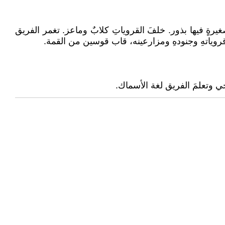
رةٍ فيها بذور. خلفَ القروياتِ كلابٌ وماعز. تغمر الفريق
روياتهِ وجنودهِ ومزارعينه، قاب قوسين من القمة.
جي وتعلمَ الفريق لغة الأسماك.