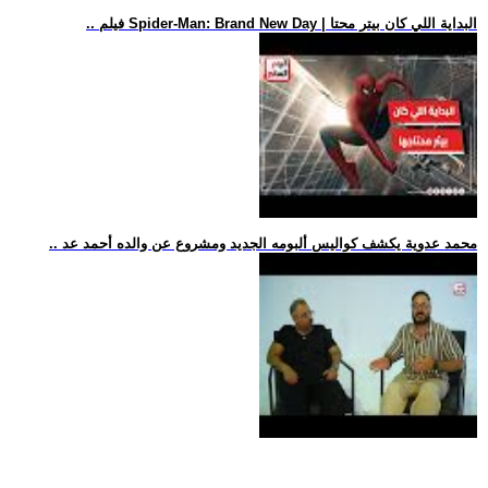
.. فيلم Spider-Man: Brand New Day | البداية اللي كان بيتر محتا
.. محمد عدوية يكشف كواليس ألبومه الجديد ومشروع عن والده أحمد عد