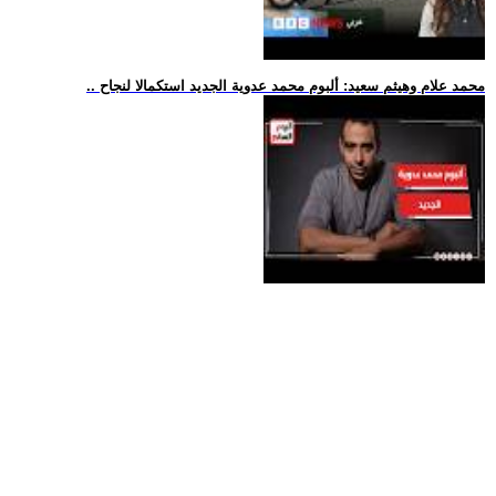
.. محمد علام وهيثم سعيد: ألبوم محمد عدوية الجديد استكمالا لنجاح