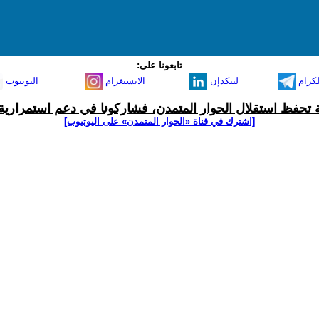
تابعونا على:
لكرام
لينكدإن
الانستغرام
اليوتيوب
ية تحفظ استقلال الحوار المتمدن، فشاركونا في دعم استمرارية 
[اشترك في قناة ‫«الحوار المتمدن» على اليوتيوب]