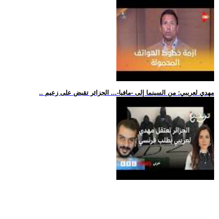
.. مهدي لعريبي: من السينما إلى -مافيا-... الجزائر تقبض على زعيم