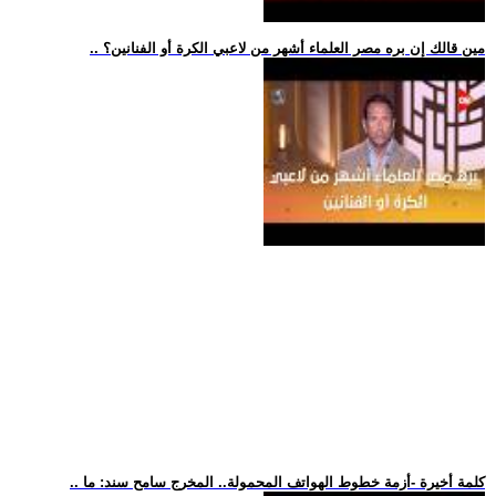
.. مين قالك إن بره مصر العلماء أشهر من لاعبي الكرة أو الفنانين؟
.. كلمة أخيرة -أزمة خطوط الهواتف المحمولة.. المخرج سامح سند: ما