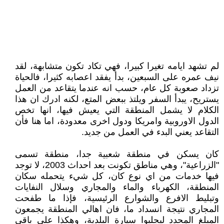
لم تشهد ايامه تغيرا كبيرا، فهي تكاد تكون متشابهة، لقد
نيف عمره على السبعين، بدأ يفقد اعصابه كثيرا، فالحياة
تزداد صعوبة كل عام، حسب انه عندما يتقاعد من العمل
يستريح، يبدأ السفر ويلتذ ببعض المتع، لكنه ادرك ان هذا
الكلام لا يشمل المنطقة التي يعيش فيها، انها تخص
الدول الاوروبية وامريكا ودول اخرى معدودة، اما هنا فأن
التقاعد يعني البدء في العمل من جديد.
كان يسكن في منطقة شعبية جدا، منطقة تسمى
"الزراعية"، وهي مناطق تكونت بعد احداث 2003، لا توجد
فيها خدمات من اي نوع كان، كل شيء يتحمله سكان
المنطقة، الكهرباء والماء والمجاري وسلال النفايات
وتبليط الافرع والشوارع الرئيسية، فإذا ما طفحت
المجاري نتيجة انسداد ما، فان اهالي المنطقة يجمعون
المبلغ المحدد ليجلبوا سيارة البلدية، وهكذا على باقي