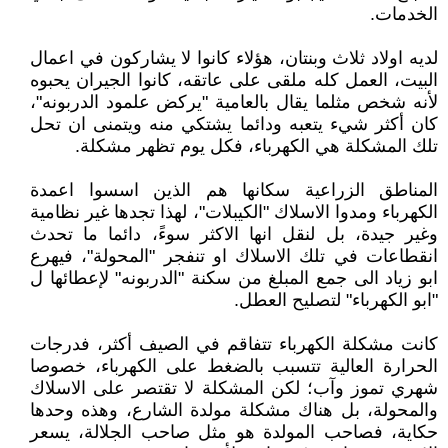
الخدمات.
لديه اولاد ثلاث وبنتان، هؤلاء كانوا لا يشاركون في اعمال
البيت، العمل كله ملقى على عاتقه، كانوا الجيران يحبوه
لأنه شخص مثلما يقال بالعامية "يركض علمود الدربونه"،
كان أكثر شيء يتعبه ودائما يشتكي منه ويتمنى ان تحل
تلك المشكلة هي الكهرباء، فكل يوم تظهر مشكلة.
المناطق الزراعية سكانها هم الذين اسسوا اعمدة
الكهرباء ومدوا الاسلاك "الكيبلات"، لهذا تجدها غير نظامية
وغير جيدة، بل لنقل انها الاكثر سوءً، دائما ما تحدث
انقطاعات في تلك الاسلاك او تنفجر "المحولة"، فيهرع
ابو زياد الى جمع المبلغ من سكنة "الدربونه" لإعطائها ل
"ابو الكهرباء" لتصليح العطل.
كانت مشكلة الكهرباء تتفاقم في الصيف أكثر، فدرجات
الحرارة العالية تتسبب بالضغط على الكهرباء، خصوصا
شهري تموز وآب؛ لكن المشكلة لا تقتصر على الاسلاك
والمحولة، بل هناك مشكلة مولدة الشارع، وهذه وحدها
حكاية، فصاحب المولدة هو مثل صاحب الجلالة، يسعر