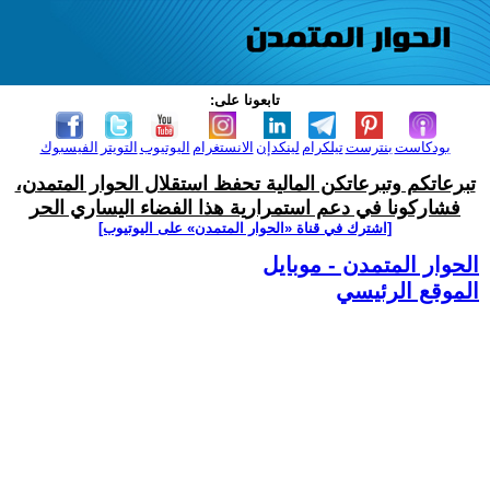
تابعونا على:
بودكاست
بنترست
تيلكرام
لينكدإن
الانستغرام
اليوتيوب
التويتر
الفيسبوك
تبرعاتكم وتبرعاتكن المالية تحفظ استقلال الحوار المتمدن،
فشاركونا في دعم استمرارية هذا الفضاء اليساري الحر
[اشترك في قناة ‫«الحوار المتمدن» على اليوتيوب]
الحوار المتمدن - موبايل
الموقع الرئيسي