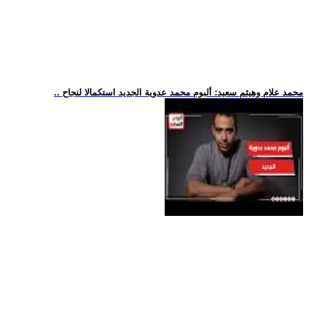
.. محمد علام وهيثم سعيد: ألبوم محمد عدوية الجديد استكمالا لنجاح