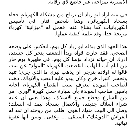
الامبيرية بمزاجه، غير خاضع لأي رقابة.
في بيته اراد ابو زياد ان يرتاح من مشكلة الكهرباء، فجاء
بسجاد الكهربائي، وهذا شخص فنان في تأسيس
الكهربائيات كما يشاع عنه، فعمل له "ميزانية" كهرباء
مريحة جدا، وقد علمه كيفية عملها.
هذا الجهد الذي يبذله ابو زياد كل يوم، انعكس على وضعه
الصحي، فقد خارت قواه وبدأ الضعف ينخر كل جسده،
ادرك ان حياته تزداد بؤسا كل يوم. في ظهيرة يوم حار
من ايام آب اللهاب، انقطعت الكهرباء "المولد" عن بيته،
قالوا له اولاده بترجي ان يذهب ليرى ما الذي جرى؛ تنهد
وتحسر كثيرا، خرج وكان يبدو عليه التعب والانهاك، ذهب
لصاحب المولدة ليعرف سبب انقطاع الكهرباء، اجابه
ياسين صاحب المولدة بأن سيارة حمل كبيرة "لوري" مر
من الشارع وقطع جميع الاسلاك، وهذا يعني ان عليه
شراء اسلاك جديدة، والاتصال بسجاد ليمد له السلك؛
وصل الى البيت منهك القوى، طلب من زوجته ان تمد له
الفراش "الدوشك"، استلقى ... وغفى.. وتبين انها غفوة
نهائية.