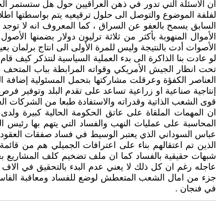
ان الأسئلة التي تدور في ذهن العراقيين حول هل ستستمر الح
لفلفة الموضوع والتوصل الى حلول ترقيعيه يتم بواسطتها اط
السابق يسمح بالعفو عن السراق ، كما المعروف انه لا توجد و
الأموال المنهوبة بأكثر من ثلاثة ترليون دولار بضمنها الأص
الأصوات أدت بالنتيجة وليس للمرة الأولى الى انتاج برلمان بع
لو عادت بنا الذاكرة الى بدء العملية السياسية لنتذكر كيف ق
تحت انظار الجيش الأمريكي وقواته المرابطة بباب المتحف 
العناصر الكفؤة وعرقلت مشاركتها بتحمل المسئولية إضافة الى 
إنتاجية صناعية او زراعية تساعد على تقدم البلد وتوفير فرص 
قوى الشعب الذاتية وقدراته والاستفادة طبعا من الشركات العالم
ان المهمات الملقاة على عاتق الحكومة الحالية كبيرة ولد
المحاسبة على عمليات النهب والفساد التي يتهم بها رئيس الوز
عباس السوداني الذي يعتبر الوسيط في فساد صفقات العقود كما
الذين تم اعتقالهم بناء على اعترافات الجميلي هم من قائمة
شبهات حقيقية بالفساد كما ان ملف تضخيم كلف المشاريع بع
عاجله رغم ان كل ذلك لا يعني عدم البدء بالتحقيق في الاف م
جزء من امال الشعب المتعطش لوضع للفساد ومعاقبة الفاسدين 
في فنجان .