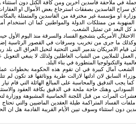
ملة في ملاحقة فاسدين اخرين ومن كافة الكتل دون استثناء و
لاق سراح الفاسدين بصفقات استرجاع بعض الأموال او العقارا
زارة او مؤسسة غير مخترقة من الفاسدين والمتمثلة بالمكاتب ا
ول المنهوبة من ممتلكات الدولة والمواطنين كما ان استخدام أ
يد كل البعد عن تمثيل الشعب.
ام الاحتلال الأمريكي بتشجيع الفساد والسرقة منذ اليوم الأول
وكذلك ما جرى من تخريب وسرقات في القصور الرئاسية إضافة
قيام الامريكان بتدمير البنى التحتية لتحيل العراق الى بلد ر
العمل للملايين من الشباب العاطلين ولذلك لا ينبغي التعويل ع
ية والتكنولوجيا المتطورة في بناء البلد.
ى الشعب آمال كبيرة في ان تقوم هذه الحكومة بخطوات عملي
راء السابق لان ادلتها لازالت طرية ووثائقها قد تكون لم تتل
 يجب التدقيق والمحاسبة على المبالغ الهائلة التي قام تيار
 السوداني وهنك حاجة ملحة في الدقيق بكافة العقود والاستثم
شرات المرات من قبل اللجنة الخماسية المشبوهة ووزارة لتخ
لفات الفساد المتراكمة طيلة العقدين الماضيين والتي تحتاج 
دون استثناء وسوف تبين الأيام القريبة القادمة هل ان الحكو