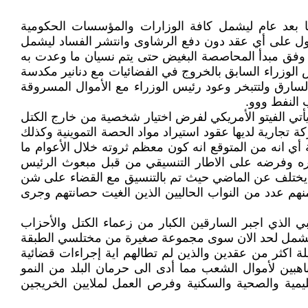
ما بعد عام ليشمل كافة الوزارات والمؤسسات الحكومية
صول على أي عقد دون دفع الرشاوى وانتشر الفساد ليشمل
ة وفق مبدأ المحاصصة البغيض حتى يتم نسيان ما وعدت به
الوزراء السابق بالخروج في الفضائيات مع دنانير مكدسة
السارق ولتتبخر وعود رئيس الوزراء مع الأموال المسروقة
النفط ووو.
تي الفيتو الأمريكي لفرض اختيار شخصية من خارج الكتل
ارية لديها عقود استيراد مواد الحصة التموينية وكذلك
أي انه من المتوقع انه كون معظم ثروته خلال الأعوام ما
ختياره وفرضه على الاطار التنسيقي من قبل مبعوث الرئيس
رة يختلف عن الماضي حيث تم بالتنسيق مع القضاء على شن
هم عدد من النواب الحاليين الذين الغيت حصانتهم وجرى
 الذي اجبر السارقين الكبار من زعماء الكتل والأحزاب
 لم تشمل لحد الان سوى مجموعة صغيرة من مختلسي الطبقة
ة اكثر من عقدين والذين لم تطالهم اية إجراءات قضائية
هبين لأموال الشعب مما أدى الى حرمان البلد من النمو
يمية والصحية والسكنية وفرص العمل لملايين الخريجين