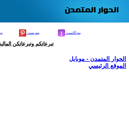
بودكاست
بنترست
تي
تبرعاتكم وتبرعاتكن المال
الحوار المتمدن - موبايل
الموقع الرئيسي