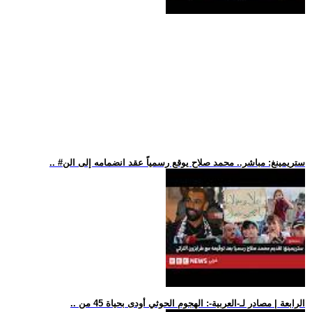
.. #ستريمينغ: مباشر.. محمد صلاح يوقع رسمياً عقد انضمامه إلى الن
.. الرابعة | مصادر لـ-العربية-: الهجوم الحوثي أودى بحياة 45 من