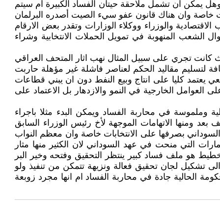
هل يمكن ان تشمل ملاحقة حيتان الفساد الكبيرة ام سيتم
ت خاصة وان هناك قانون عفو سيء الصيت أصدره البرلمان
لاقتصادية والوزراء ووكلاء الوزارات وتقدر بعض الارقام
موال الشعب المنهوبة في تمويل الحملات الانتخابية وشراء
 حيث كانت تجري على سبيل المثال نهب اثار المتحف العراقي
 لتسليم مقاليد الحكم لعناصر فاشلة غير مؤهلة حاربت
يعي يعتمد كليا على انتاج وبيع النفط دون ان يبني قطاعات
لى العوامل الخارجية في النمو والازدهار بل الاعتماد على
ة وملموسة في محاربة الفساد ويمكن البدء مثلا باجراء
ف بعد ومنها الاتهامات الموجهة لأخ رئيس الوزراء السابق
 السوداني بصرفها على الانتخابات خاصة وان معظم النواب
ارات التي منحت في عهد السوداني لان الكثير منها مثار
طيط هو ملف فساد كبير ينتظر التحقيق وفتحه وخير البر
الى تشكيل لجان تحقيق فعالة ونزيهة تتمكن من تنفيذ ولو
مة الحالية جادة في محاربة الفساد ام انها مجرد زوبعة