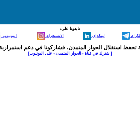
تابعونا على:
لكرام
لينكدإن
الانستغرام
اليوتيوب
ية تحفظ استقلال الحوار المتمدن، فشاركونا في دعم استمرارية 
[اشترك في قناة ‫«الحوار المتمدن» على اليوتيوب]