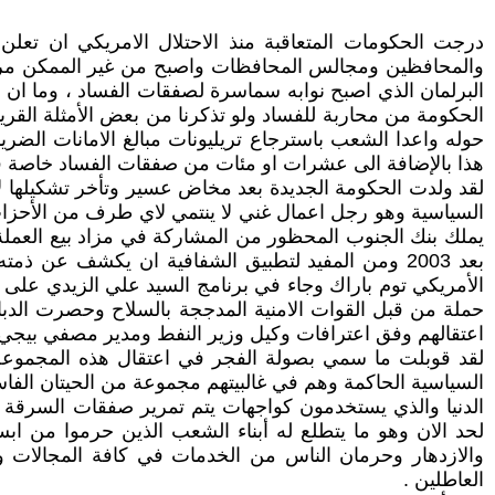
درجت الحكومات المتعاقبة منذ الاحتلال الامريكي ان تعل
والمحافظين ومجالس المحافظات واصبح من غير الممكن مراجع
البرلمان الذي اصبح نوابه سماسرة لصفقات الفساد ، وما ان 
الحكومة من محاربة للفساد ولو تذكرنا من بعض الأمثلة القر
حوله واعدا الشعب باسترجاع تريليونات مبالغ الامانات الضر
هذا بالإضافة الى عشرات او مئات من صفقات الفساد خاصة ف
لقد ولدت الحكومة الجديدة بعد مخاض عسير وتأخر تشكيلها ل
السياسية وهو رجل اعمال غني لا ينتمي لاي طرف من الأحزاب
يملك بنك الجنوب المحظور من المشاركة في مزاد بيع العملة أ
بعد 2003 ومن المفيد لتطبيق الشفافية ان يكشف عن 
الأمريكي توم باراك وجاء في برنامج السيد علي الزيدي على 
حملة من قبل القوات الامنية المدججة بالسلاح وحصرت الدبا
اعتقالهم وفق اعترافات وكيل وزير النفط ومدير مصفي بيجي ا
لقد قوبلت ما سمي بصولة الفجر في اعتقال هذه المجموعة ا
السياسية الحاكمة وهم في غالبيتهم مجموعة من الحيتان الفا
الدنيا والذي يستخدمون كواجهات يتم تمرير صفقات السرقة عب
لحد الان وهو ما يتطلع له أبناء الشعب الذين حرموا من ا
والازدهار وحرمان الناس من الخدمات في كافة المجالات و
العاطلين .