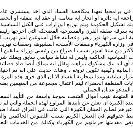
ن في برامجها تعهدا بمكافحة الفساد الذي اخذ يستشري عا
ة اية دائرة او انجاز اية معاملة او عقد اية صفقة او الح
يتم تشكيل الحكومة ويتم توزيع الوزارات على الكتل السياسي
يبة سرقة صفقة القرن والمسرحية المضحكة التي اخرجها رئيس 
يبة التي سرقها نور زهير وعصابته خلال أسبوعين ليتم تهريب 
ي وزارة الكهرباء وصفقات الأسلحة المشبوهة وصفقات تهريب 
أكثر من ستة اشهر بسبب الصراع بين رئيسي وزراء سابقين ليأ
 السياسية الحاكمة وليس له نشاط سياسي سابق ويملك شركة تج
ي انه بنك مشكوك بنزاهته ويقال انه يمتلك أيضا قناة فضائية 
ذمته المالية وكيفية تكوين ثروته ، وهناك حديث على انه تم ا
غرار سابقيه وعدا بمحاربة الفساد الا ان الذي جرى هذه الم
بات المنطقة الخضراء ليتم اعتقال مجموعة من المتهمين بضمن
لمدعو عدنان الجميلي .
لمتهمة بنهب أموال الشعب بموجة واسعة من التأييد الشعبي
سدة الكبيرة ان تعلن عن تأييدها المراوغ لهذه الحملة والتي
رهم لصالح الحيتان الكبيرة التي عاثت في العراق فسادا طيل
بسط حقوقهم في العيش الكريم بسبب اللصوص الحاكمين والنا
في مقدمتها حرمانهم من الكهرباء وكذلك من الخدمات التعل