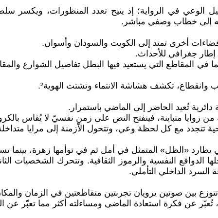
ل الوعي في الرواية؛ إذ يتيح تعدد المنظورات، ويكسر سلطة ا
منه إلى خطاب وصفي مباشر.
فضاءات أخرى تمتد إلى الكويت والسودان وأسوان.
د إطار جغرافي للأحداث.
ا في المقاطع التي يستعيد فيها البطل تفاصيل الشوارع والمقاه
ب وانقطاع، تكشف هشاشة الانتماء وتشتت الهوية².
دائرية تُعيد الحاضر إلى الماضي باستمرار.
 زوايا متباينة، فينفتح النص على زمنٍ نفسيّ لا يُقاس بالكرون
دة حية تتجدد مع كل لحظة وعي، وتتحول الأزمنة إلى مرايا متداخ
طارد «الظل» المتمثل في أمل ثم في توأمها زهرة، بينما تسع
اخلها الدوافع النفسية والرموز الثقافية. وتتحرك الشخصيات ال
 السرد الداخلي التأملي.
 تتوزع بين صوتين يرويان تجربتين متقاطعتين في الزمان والمكا
 تُعبّر عن فكرة استعادة الماضي ومساءلته أكثر مما تعبّر عن ا