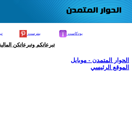
بودكاست
بنترست
تي
تبرعاتكم وتبرعاتكن المال
الحوار المتمدن - موبايل
الموقع الرئيسي