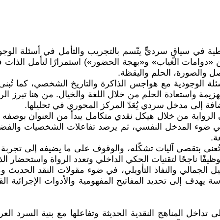
قد المصري محمد عطية في سياقٍ سرديٍّ يتّسم بالتجريب والتأمل في أسئلة
ن «دوامات الغياب» و«بهجة الحضور») استمرارًا لتأمل الذات 
أصل والصورة، الحلم واليقظة.
لة الوجودية مع هواجس الذاكرة والتاريخ الشخصي، كما تُبنى
زيمة واستعادة الحلم من خلال اللغة والخيال. من هنا تبرز الر
ة إلى مدخل سردي يُعَدّ المركز المحوري في تحليلها.
ية والفكرية في الرواية من خلال هيكل نقدي متكامل يبدأ من العنوان ب
في ضوء المدخل النفسي، ثم يرصد تفاعلات الشخصيات والفضاء ف
ة.
تُعنى بتقصي آليات تشكّله، والوقوف على ما يضيفه إلى تجربة 
توظيفًا ناجحًا لتقنيات الحكي الداخلي وتعدد الرواة واستحضار ا
 الجمالي والنفاذ التأويلي، في ضوء مقولات النقد الحديث وم
ة يهدف إلى تحديد المفاتيح المفهومية والأدوات الإجرائية القا
 تداخل المناهج النقدية الحديثة وتفاعلها مع بنية السرد ال