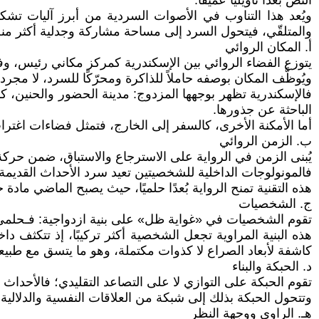
النص بعدًا تأويليًا عميقًا.
ويُعد هذا التناوب في الأصوات السردية من أبرز آليات تشكي
والمتلقّي، فيتحول السرد إلى مساحة مشاركة وجدلية أكثر 
أ. المكان الروائي
يتوزع الفضاء الروائي بين الإسكندرية كمركز مكاني رئيس، و
ويُوظَّف المكان بوصفه حاملاً للذاكرة ومحرّكًا للسرد، لا مجر
فالإسكندرية تظهر بوجهها المزدوج: مدينة الحضور والحنين، كم
الباحثة عن جذورها.
أما الأمكنة الأخرى، كالسفر إلى الخارج، فتمثل فضاءات اغترا
ب. الزمن الروائي
يُبنى الزمن في الرواية على الاسترجاع والاستباق، ضمن حركة 
فالمونولوجات الداخلية للشخصيتين تعيد سرد الأحداث القديمة من
هذه التقنية تمنح الرواية بُعدًا حلميًا، حيث يصبح الماضي ما
ج. الشخصيات
تقوم الشخصيات في «غواية ظل» على بنية ازدواجية: فـحلمي ي
هذه البنية المراوية تجعل الشخصية أكثر تركيبًا، إذ تتكثف د
كاشفة لأبعاد الصراع لا كذوات مكتملة، وهو ما يتسق مع طبيعة
د. الحبكة والبناء
تقوم الحبكة على التوازي لا على التصاعد التقليدي؛ فالأحداث
وتتحول الحبكة بذلك إلى شبكة من العلاقات النفسية والدلالية،
هـ. الراوي ووجهة النظر