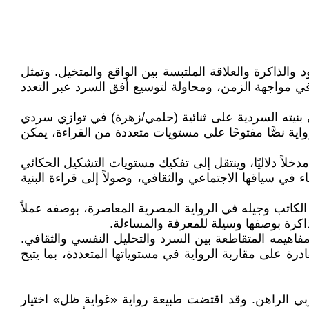
 الوجود والذاكرة والعلاقة الملتبسة بين الواقع والمتخيل. وتمثل
في مواجهة الزمن، ومحاولة لتوسيع أفق السرد عبر التعدد
 بنيته السردية على ثنائية (حلمي/زهرة) في توازي سردي
واية نصًّا مفتوحًا على مستويات متعددة من القراءة، يمكن
وصفه مدخلاً دلاليًا، وينتقل إلى تفكيك مستويات التشكيل الحكائي
ي سياقها الاجتماعي والثقافي، وصولاً إلى قراءة البنية
الكاتب وجيله في الرواية المصرية المعاصرة، بوصفه عملاً
لذاكرة بوصفها وسيلة للمعرفة والمساءلة.
فاهيمه المتقاطعة بين السرد والتحليل النفسي والثقافي.
درة على مقاربة الرواية في مستوياتها المتعددة، بما يتيح
عربي الراهن. وقد اقتضت طبيعة رواية «غواية ظل» اختيار