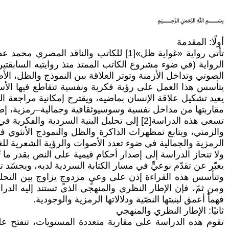
﷽
أولًا: المقدمة
تأتي رواية «غواية ظل»[1] للكاتب والنا
الرواية (في ضوء مشروع الكاتب الممتد منذ روايتيه السابقتي
الصوتي وتداخل الأزمنة وتوتر العلاقة بين النموذج والظل، ال
يتأسس هذا العمل على رؤية فكرية ونفسية تتقاطع فيها الأسئ
يعيد تشكيل علاقة الإنسان بماضيه، ويقترح إمكانية مراجعة اله
مقاربتها من مداخل نفسية وسوسيوثقافية وجمالية–رمزية، إضاف
تسعى هذه الدراسة[2] إلى تحليل البنية السرد
والزمني، ويتابع تمظهرات الذاكرة والظل والنموذج الأنثوي 
الرمزية والجمالية في ضوء تعدد الأصوات والرؤية الشعرية للغ
ولا تنحاز الدراسة إلى إصدار أحكام قيمية على النص بقدر ما 
يعبّر عن تقدّم نوعيٍّ في مسار الكتابة السردية لديه، ويجسّد 
وتتأسس هذه القراءة إذن على وعيٍ مزدوجٍ يزاوج بين التحليل
ومن ثمّ، فإن الإطار النظري والمنهجي الذي تستند إليه الدراس
فهماً أعمق لبنيتها النصّية ودلالاتها الرمزية والوجودية.
ثانيًا: الإطار النظري والمنهجي
تقوم هذه الدراسة على مقاربة متعددة المستويات، تنفتح على