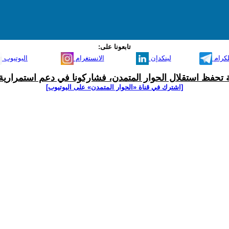
تابعونا على:
لكرام
لينكدإن
الانستغرام
اليوتيوب
ية تحفظ استقلال الحوار المتمدن، فشاركونا في دعم استمرارية 
[اشترك في قناة ‫«الحوار المتمدن» على اليوتيوب]