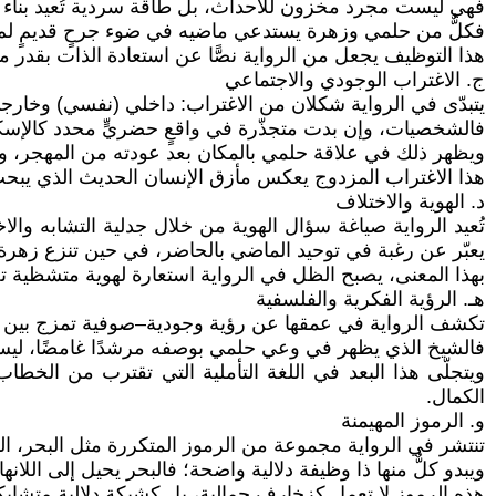
فهي ليست مجرد مخزون للأحداث، بل طاقة سردية تُعيد بناء ا
فكلٌّ من حلمي وزهرة يستدعي ماضيه في ضوء جرحٍ قديمٍ لم يلت
هذا التوظيف يجعل من الرواية نصًّا عن استعادة الذات بقدر ما
ج. الاغتراب الوجودي والاجتماعي
يتبدّى في الرواية شكلان من الاغتراب: داخلي (نفسي) وخارج
فالشخصيات، وإن بدت متجذّرة في واقعٍ حضريٍّ محدد كالإسكند
ويظهر ذلك في علاقة حلمي بالمكان بعد عودته من المهجر، وف
هذا الاغتراب المزدوج يعكس مأزق الإنسان الحديث الذي يبحث
د. الهوية والاختلاف
تُعيد الرواية صياغة سؤال الهوية من خلال جدلية التشابه و
يعبّر عن رغبة في توحيد الماضي بالحاضر، في حين تنزع زهرة إل
بهذا المعنى، يصبح الظل في الرواية استعارة لهوية متشظية ت
هـ. الرؤية الفكرية والفلسفية
تكشف الرواية في عمقها عن رؤية وجودية–صوفية تمزج بين ال
فالشيخ الذي يظهر في وعي حلمي بوصفه مرشدًا غامضًا، ليس م
ويتجلّى هذا البعد في اللغة التأملية التي تقترب من ال
الكمال.
و. الرموز المهيمنة
تنتشر في الرواية مجموعة من الرموز المتكررة مثل البحر، الم
ويبدو كلٌّ منها ذا وظيفة دلالية واضحة؛ فالبحر يحيل إلى اللان
هذه الرموز لا تعمل كزخارف جمالية، بل كشبكة دلالية متشابكة 