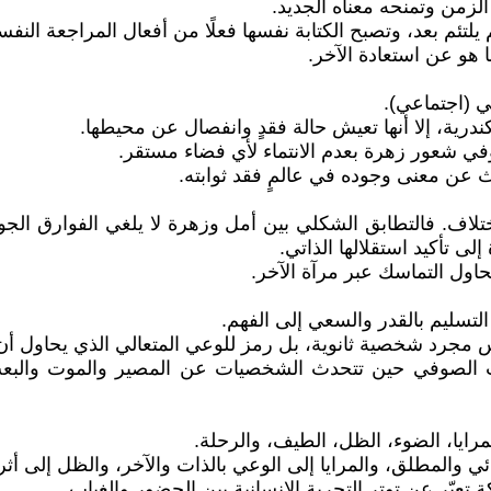
لزمن وتمنحه معناه الجديد.
ئم بعد، وتصبح الكتابة نفسها فعلًا من أفعال المراجعة النفس
 هو عن استعادة الآخر.
ي (اجتماعي).
رية، إلا أنها تعيش حالة فقدٍ وانفصال عن محيطها.
ي شعور زهرة بعدم الانتماء لأي فضاء مستقر.
 عن معنى وجوده في عالمٍ فقد ثوابته.
الاختلاف. فالتطابق الشكلي بين أمل وزهرة لا يلغي الفوارق 
ى تأكيد استقلالها الذاتي.
حاول التماسك عبر مرآة الآخر.
تسليم بالقدر والسعي إلى الفهم.
جرد شخصية ثانوية، بل رمز للوعي المتعالي الذي يحاول أن ي
خطاب الصوفي حين تتحدث الشخصيات عن المصير والموت والبع
رايا، الضوء، الظل، الطيف، والرحلة.
هائي والمطلق، والمرايا إلى الوعي بالذات والآخر، والظل إلى أثر 
تعبّر عن توتر التجربة الإنسانية بين الحضور والغياب.