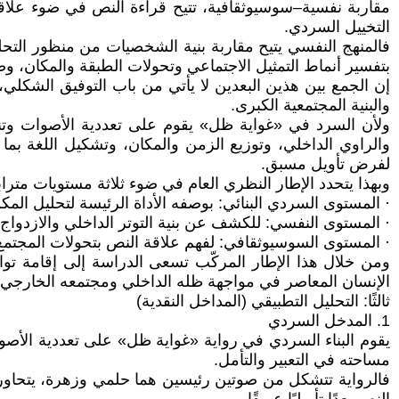
مقاربة نفسية–سوسيوثقافية، تتيح قراءة النص في ضوء علاقة ا
التخييل السردي.
فالمنهج النفسي يتيح مقاربة بنية الشخصيات من منظور التحلي
بتفسير أنماط التمثيل الاجتماعي وتحولات الطبقة والمكان، وصل
إن الجمع بين هذين البعدين لا يأتي من باب التوفيق الشكلي
والبنية المجتمعية الكبرى.
ولأن السرد في «غواية ظل» يقوم على تعددية الأصوات وتناو
والراوي الداخلي، وتوزيع الزمن والمكان، وتشكيل اللغة بم
لفرض تأويل مسبق.
وبهذا يتحدد الإطار النظري العام في ضوء ثلاثة مستويات مترا
· المستوى السردي البنائي: بوصفه الأداة الرئيسة لتحليل المكو
· المستوى النفسي: للكشف عن بنية التوتر الداخلي والازدواج
· المستوى السوسيوثقافي: لفهم علاقة النص بتحولات المجتمع،
ومن خلال هذا الإطار المركّب تسعى الدراسة إلى إقامة توازنٍ
الإنسان المعاصر في مواجهة ظله الداخلي ومجتمعه الخارجي ف
ثالثًا: التحليل التطبيقي (المداخل النقدية)
1. المدخل السردي
يقوم البناء السردي في رواية «غواية ظل» على تعددية الأصوا
مساحته في التعبير والتأمل.
فالرواية تتشكل من صوتين رئيسين هما حلمي وزهرة، يتحاوران