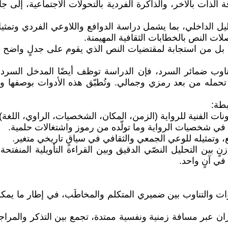
لذات بالآخر، والذاكرة الفردية بالتحولات الاجتماعية، إلى 
ل الداخلي، بما يشمل دراسة الدوافع واللاوعي الفردي وتمثيل
ات النص بالخطابات الثقافية المهيمنة.
، بل من استجابة لمقتضيات النص الذي يقوم على جدلٍ واضح بي
ب ضمائر السرد، فإن الدراسة توظف أيضًا المدخل السردي الث
ا تحمله من بعد رمزي وجمالي. وتُطبّق هذه الأدوات بوصفها 
بطة:
نات الفنية للرواية (الزمن، المكان، الشخصيات، الراوي، اللغة).
 في شخصيات الرواية وما تولّده من رموز واشتغالات حلمية.
 وتمثيله للوعي الجمعي والثقافي في سياقٍ تاريخي متغير.
 بين التحليل النصّي الدقيق وبين القراءة التأويلية المنفتح
ي آنٍ واحد.
ت والتناوب بين ضميري المتكلم والمخاطَب، في إطار ما يمكن 
 عبر مسافة زمنية ونفسية ممتدة، تجمع بين التذكر والمراجع