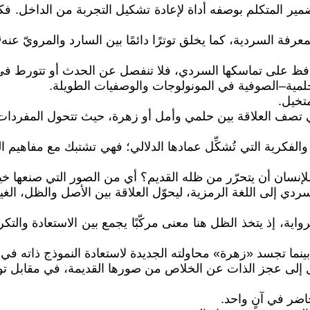
 ضمير المتكلم بوصفه أداة لإعادة تشكيل التجربة من الداخل. 
عرفة السردية، كما يخلق توترًا دائمًا بين السارد والمرويّ عنه⁶.
حافظ على تماسكها السردي، فلا تنفصل عن الحدث أو تتورط في ا
الحلمية–الصوفية في المونولوجات والوصفيات الطويلة.
تخيل.
التي تصف العلاقة بين حلمي وأمل أو زهرة، حيث تتحول المفردات
فكرية التي تُشكِّل عمادها الدلالي؛ فهي تشتبك مع مفاهيم ال
للإنسان أن يتحرّر من ظله القديم؟ أي من الصور التي صنعها خي
 إلى اللغة الرمزية، ليحوّل العلاقة بين الأصل والظل، الغياب
واية، إذ يتخذ الظل هنا معنى مركّبًا يجمع بين الاستعادة والت
بينما تجسد «زهرة» محاولته الجديدة لاستعادة النموذج ذاته في
يل إلى عجز الذات عن الخلاص من صورها القديمة، في مقابل توق
ضر في آنٍ واحد.