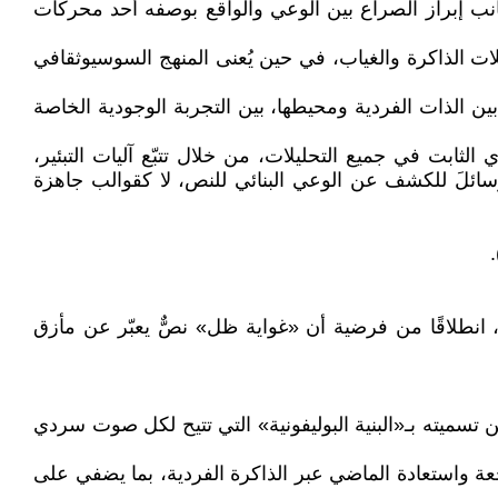
جانب إبراز الصراع بين الوعي والواقع بوصفه أحد محركات
ات الذاكرة والغياب، في حين يُعنى المنهج السوسيوثقافي
ن الذات الفردية ومحيطها، بين التجربة الوجودية الخاصة
ابت في جميع التحليلات، من خلال تتبّع آليات التبئير،
وسائلَ للكشف عن الوعي البنائي للنص، لا كقوالب جاهزة
ة، انطلاقًا من فرضية أن «غواية ظل» نصٌّ يعبّر عن مأزق
تسميته بـ«البنية البوليفونية» التي تتيح لكل صوت سردي
ة واستعادة الماضي عبر الذاكرة الفردية، بما يضفي على