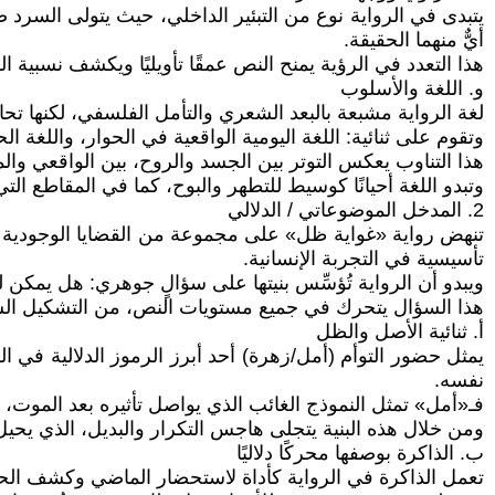
يتبدى في الرواية نوع من التبئير الداخلي، حيث يتولى السرد
أيٌّ منهما الحقيقة.
هذا التعدد في الرؤية يمنح النص عمقًا تأويليًا ويكشف نسبية الم
و. اللغة والأسلوب
لغة الرواية مشبعة بالبعد الشعري والتأمل الفلسفي، لكنها ت
وتقوم على ثنائية: اللغة اليومية الواقعية في الحوار، واللغة 
هذا التناوب يعكس التوتر بين الجسد والروح، بين الواقعي والم
وتبدو اللغة أحيانًا كوسيط للتطهر والبوح، كما في المقاطع 
2. المدخل الموضوعاتي / الدلالي
تنهض رواية «غواية ظل» على مجموعة من القضايا الوجودية وال
تأسيسية في التجربة الإنسانية.
ويبدو أن الرواية تُؤسِّس بنيتها على سؤالٍ جوهري: هل يمكن 
هذا السؤال يتحرك في جميع مستويات النص، من التشكيل السردي
أ. ثنائية الأصل والظل
يمثل حضور التوأم (أمل/زهرة) أحد أبرز الرموز الدلالية في الر
نفسه.
فـ«أمل» تمثل النموذج الغائب الذي يواصل تأثيره بعد الموت، 
ومن خلال هذه البنية يتجلى هاجس التكرار والبديل، الذي يح
ب. الذاكرة بوصفها محركًا دلاليًا
تعمل الذاكرة في الرواية كأداة لاستحضار الماضي وكشف الحا