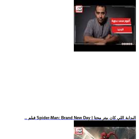
.. فيلم Spider-Man: Brand New Day | البداية اللي كان بيتر محتا