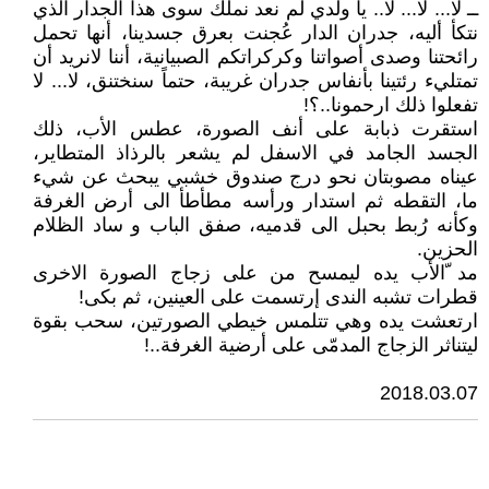
ــ لا... لا... لا.. يا ولدي لم نعد نملك سوى هذا الجدار الذي
نتكأ أليه، جدران الدار عُجنت بعرق جسدينا، أنها تحمل
رائحتنا وصدى أصواتنا وكركراتكم الصبيانية، أننا لانريد أن
تمتليء رئتينا بأنفاس جدران غريبة، حتماً سنختنق، لا... لا
تفعلوا ذلك ارحمونا..؟!
استقرت ذبابة على أنف الصورة، عطس الأب، ذلك
الجسد الجامد في الاسفل لم يشعر بالرذاذ المتطاير،
عيناه مصوبتان نحو درج صندوق خشبي يبحث عن شيء
ما، التقطه ثم استدار ورأسه مطأطأ الى أرض الغرفة
وكأنه رُبط بحبل الى قدميه، صفق الباب و ساد الظلام
الحزين.
مد ّالأب يده ليمسح من على زجاج الصورة الاخرى
قطرات تشبه الندى إرتسمت على العينين، ثم بكى!
ارتعشت يده وهي تتلمس خيطي الصورتين، سحب بقوة
ليتناثر الزجاج المدمّى على أرضية الغرفة..!
2018.03.07