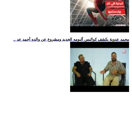
.. محمد عدوية يكشف كواليس ألبومه الجديد ومشروع عن والده أحمد عد