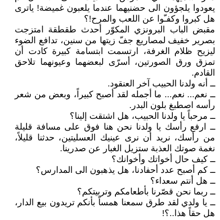
يعودوا يلجؤون الى حضنيهما عندما يلعبون غميضة! ياترى
هل كبروا وكفـّوا عن اللعب والمرح!؟
مقبض الباب البرونزي المكوّر أحدث طقطقة امتزجت
بصرير خفيف لمصاريع جفّ زيتها من سنين، تدافع الضوء
ليزيح ظلام الغرفة، ارتسمت ابتسامة كبيرة كادت أن
تمزق ورق الصورتين، أسرّى لبعضهما وعيونهما تلاحق
القادم.
ــ أنه ولدنا الحبيب آخر العنقود.
ــ نعم... نعم... ما أجمله لقد أصبح كبيراً، وبعض من شعر
رأسه اصطبغ بلون البدر.
ــ مرحباً يا ولدنا الحبيب، هل اشتقت إلينا؟
ــ ارفع رأسك يا ولدنا نحن هنا فوق على مسافة قليلة
من رأسك، نريد أن نرى عينيك العسليتين، حدثنا قليلاً،
نغمة صوتك العذبة ستزيل الغبار عن صدرينا.
ــ كيف حال أخواتك وأخوانك؟
ــ كم أصبح عدد أحفادنا، هل يذهبون الى المدارس؟
ــ هل أنتم سعداء؟
ــ ربما نحن قصّرنا بأطعامكم وتربيتكم؟
ــ يا ولدي لقد طرق سمعنا همساً بأنكم تريدون بيع الدار،
هل حقاً هذا..؟!