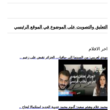
التعليق والتصويت على الموضوع في الموقع الرئيسي
اخر الافلام
.. مهدي لعريبي: من السينما إلى -مافيا-... الجزائر تقبض على زعيم
.. محمد علام وهيثم سعيد: ألبوم محمد عدوية الجديد استكمالا لنجاح