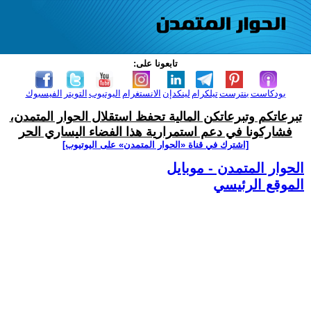
تابعونا على:
بودكاست
بنترست
تيلكرام
لينكدإن
الانستغرام
اليوتيوب
التويتر
الفيسبوك
تبرعاتكم وتبرعاتكن المالية تحفظ استقلال الحوار المتمدن،
فشاركونا في دعم استمرارية هذا الفضاء اليساري الحر
[اشترك في قناة ‫«الحوار المتمدن» على اليوتيوب]
الحوار المتمدن - موبايل
الموقع الرئيسي