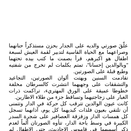
علّقَ صورتي والديه على الجدار بحزن مستذكراً حنانهما
وصراعهما مع الحياة القاسية لتدبير لقمة العيش لسبعة
اطفال هو اكبرهم، قرأ بصمت ما كتب بيده تحتهما
"وبالوالدين إحسانا"، تمتم بكلمات لم تخرج من شفتيه
وطبع قبلة على الصورتين.
تقادمت السنين وبهتت ألوان الصورتين، التجاعيد
والتشققات على وجهيهما انتشرت كالسرطان مخلفة
خطوطا عميقة على الورق المهتريء، تراكمت ذرات
الغبار على زجاجتيهما وتساقط جزء من طلاء الاطارين.
كانت عيون الوالدين تترقب كل حركة في الدار وتتمنى
أن تلتقي بعيون فلذات كبديهما كل يوم، آذانهما تسجل
كل همسات الدار وزقزقة العصافير على شجرة السدر
الكبيرة في وسط باحة الدار، تتأوه الصورتان ألماً لعدم
ذكر أسميهما في قاموس الاحاديث، حتى الاطفال لم