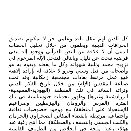
كل الذين لهم عقل ناقد وعلمي حر لا يمكنهم تصديق
الخرافات الدينية ويعلمون من خلال تحليل الخطاب
الديني أن لا علاقة بين النص القرآني ووجود إله يبقى
فرضية تبحث عن دليل. وبالتالي فتدخل الإله المزعوم في
تزويج محمد وتلبية شهواته وكل ما يفعله ويقوم به هو
وأصحابه من قتل وسبي وغزو لا علاقة له بإرادة إلاهية
فهو عمل مرتبط بعادات مجتمعية زمكانية وقد تمت
صناعة المقدس (الإله) من خلال تاريخ الفكر الديني
وتراثه السائد في تلك المنطقة (اليهودية-المسيحية-
الزرادشتية وغيرها) وظهور تحديات جيوسياسية في تلك
الفترة (الفرس والرومان والبيزنطيين وصراعهم
للإستحواذ على المنطقة) مع ووجود خصوصيات ثقافية
واجتماعية مرتبطة بالفضاء المكاني الصحراوي (الحرمان
والكبت الجنسي والتقشف والصعلكة). مما أنتج رغبة عند
هؤلاء رغبة ملحة في الخلاص من الظروف القاسية