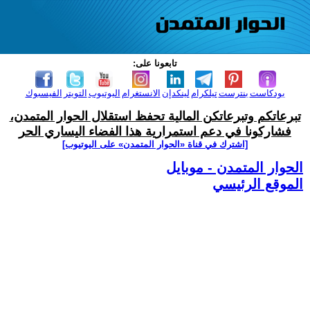
تابعونا على:
بودكاست
بنترست
تيلكرام
لينكدإن
الانستغرام
اليوتيوب
التويتر
الفيسبوك
تبرعاتكم وتبرعاتكن المالية تحفظ استقلال الحوار المتمدن،
فشاركونا في دعم استمرارية هذا الفضاء اليساري الحر
[اشترك في قناة ‫«الحوار المتمدن» على اليوتيوب]
الحوار المتمدن - موبايل
الموقع الرئيسي