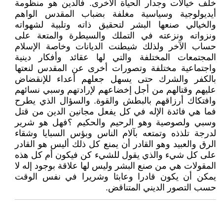
خلف خيالات وجدار الحياة الأخرى. فالدين هو منظومة
أيديولوجية وسياسية مغلفة بضباب المقدس الواهم
والخيالي صنعها البشر لتحقيق ذاته وتلبية لشهواته
ونزواته ونزعته في التملك والسيطرة والمتعة على
حساب الآخر ولذلك شيطنت الديانات وخاصة الإسلام
المجتمعات المختلفة والتي لها عقائد وأفكار دينية
واجتماعية مختلفة وتصورات أخرى عن المقدس لنعتها
بالكفر والشرك حتى يسهل جعلهم أعداء للإنقضاض
عليهم وقتالهم من أجل إخضاعهم لإرادتهم وسبي نسائهم
وافتكاك أرزاقهم بالبطش والقوة. والسؤال الذي يطرح
فما هي فائدة الإله في كل يفعل مجانين الدين من قتل
وسبي ولصوصية وهو الرحيم والحكيم ؟فهل هو شرير
لدرجة تلذذه وتمتعه بآلام الناس وبؤس السبايا وشقاء
الرق والعبيد وهو القادر أن يمنع كل ذلك أليس هو القادر
على كل شيء والذي يقول للشيء كن فيكون أم كل هذه
المقولات هي من صنع البشر وليس لها علاقة بوجود إله لا
يمكن أن يكون قادرا وعابثا وشريرا في نفس الوقت
حسب التصور الديني المتناقض.