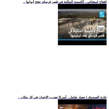
.. افتتاح استثنائي.. الكنيسة الملكية في قصر فرساي تفتح أبوابها
.. خارج الصندوق | حصار شامل.. أميركا تضرب الإخوان في كل مكان