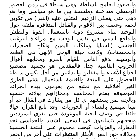
والصعود الجامح للسلطة. وهي سلطة في زمن العصور
الوسطى متداخلة وملتبسة بين ما هو سياسي وما هو
ديني حتى يتمكن الزعيم المتفق عليه (النبي) من تكوين
لحمة وعصبة بين الأقوام والقبائل المتنافرة ملتفة حول
التوحيد لبناء مشروع دولة باستعمال القوة والبطش
والدافع الديني في نفس الوقت مع مراعاة الترغيب
الجنسي (السبايا وملكات اليمين ونكاح الصغيرات
والمحصنات). وكانت حيلة الوحي الإلهي هي الطعم
والوسيلة لدفع الناس للقيام بالغزو ومجابهة أهوال
الحروب القاسية جدا. فالمقدس هو تجسيد مصطنع
لخداع الأغبياء والمغفلين والبدائيين من أجل تكوين سلطة
للحصول على المتعة والغنيمة باستعمال شتى الطرق
الغير أخلاقية مع تمتيع من يقومون بهذه الجرائم
الموصوفة بعدم المحاسبة ومجازاتهم بولائم جنسية
وبالجنة لمن يستشهد أي كل من يشارك في القتال حيا أو
ميتا سيتمتع بالنساء أو الحوريات. وقد بالغ القرآن خيالا
فائقا في وصف الجنة الموعودة حتى يغري المترددين
ويجعلهم يتسابقون في السعي الشديد والحماسي نحو
المعارك والغزوات كبحث محموم على المتعة الجنسية
وملاقاة حور العين الأبكار المنتظرات على أحر من الجمر