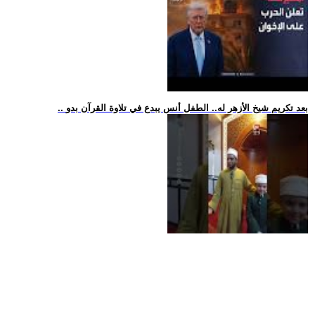
.. بعد تكريم شيخ الأزهر له.. الطفل أنس يبدع في تلاوة القرآن بدو