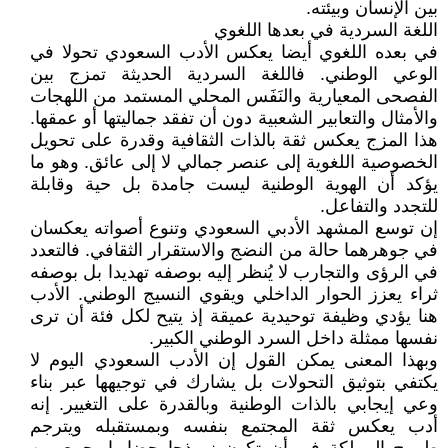
بين الإنسان وبيئته.
اللغة السردية في بعدها اللغوي
في بعده اللغوي أيضا يعكس الأدب السعودي تحولا في
الوعي الوطني. فاللغة السردية الحديثة تمزج بين
الفصحى المعيارية والنَفَس المحلي المستمد من اللهجات
والأمثال والتعابير الشعبية دون أن تفقد جماليتها أو عمقها.
هذا المزج يعكس ثقة بالذات الثقافية وقدرة على تحويل
الخصوصية اللغوية إلى عنصر جمالي لا إلى عائق. وهو ما
يؤكد أن الهوية الوطنية ليست جامدة بل حية وقابلة
للتجدد والتفاعل.
إن توسع المشهد الأدبي السعودي وتنوع أصواته يعكسان
في جوهرهما حالة من النضج والاستقرار الثقافي. فالتعدد
في الرؤى والتجارب لا يُنظر إليه بوصفه تهديدا بل بوصفه
ثراء يعزز الحوار الداخلي ويقوي النسيج الوطني. الأدب
هنا يؤدي وظيفة توحيدية عميقة إذ يتيح لكل فئة أن ترى
نفسها ممثلة داخل السرد الوطني الكبير.
وبهذا المعنى يمكن القول إن الأدب السعودي اليوم لا
يكتفي بتوثيق التحولات بل يشارك في توجيهها عبر بناء
وعي إيجابي بالذات الوطنية وبالقدرة على التغيير. إنه
أدب يعكس ثقة المجتمع بنفسه وبمستقبله ويترجم