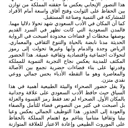
هذا التصور الإيجابي يعكس ما حققته المملكة من توازن
بين الحفاظ على الثوابت وفتح آفاق واسعة أمام الأفراد
للمشاركة في التنمية وصناعة المستقبل.
كما أن المكان في الأدب السعودي شهد تحولا دلاليا مهما.
فالمدن السعودية التي كانت تظهر في السرد القديم
بوصفها محطات أو فضاءات محدودة أصبحت في الرواية
الحديثة مدنا نابضة بالحياة والتنوع الثقافي والمعماري.
الرياض وجدة والدمام وأبها وغيرها تحولت إلى رموز
لتحولات اجتماعية واقتصادية وثقافية عميقة. هذا الحضور
المكثف للمدينة يعكس نجاح التجربة التنموية للمملكة
وقدرتها على بناء فضاءات حضرية تجمع بين الأصالة
والمعاصرة وهو ما التقطه الأدباء بحس جمالي ووعي
نقدي متزن.
ولا يقل حضور الصحراء والبيئة الطبيعية أهمية في هذا
السياق حيث حافظ الأدب السعودي على علاقة وجدانية
بالمكان الأول. الصحراء لم تعد فقط رمز القسوة والعزلة
بل أصبحت في كثير من النصوص فضاء للتأمل والصفاء
والعودة إلى الجذور. هذا التوظيف الجمالي يعكس وعيا
بيئيا وثقافيا متناميا يتناغم مع اهتمام المملكة بالحفاظ
على الموروث الطبيعي وإعادة الاعتبار للعلاقة المتوازنة