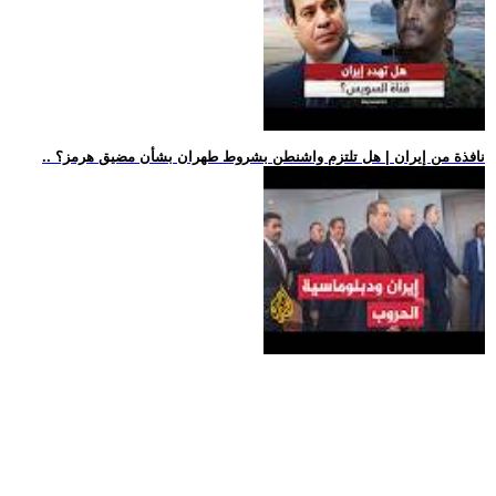
.. نافذة من إيران | هل تلتزم واشنطن بشروط طهران بشأن مضيق هرمز؟