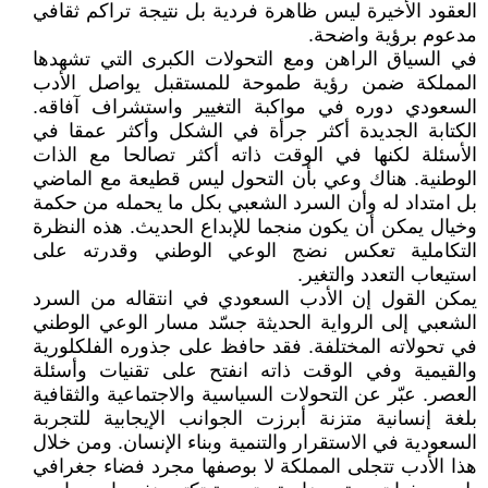
العقود الأخيرة ليس ظاهرة فردية بل نتيجة تراكم ثقافي
مدعوم برؤية واضحة.
في السياق الراهن ومع التحولات الكبرى التي تشهدها
المملكة ضمن رؤية طموحة للمستقبل يواصل الأدب
السعودي دوره في مواكبة التغيير واستشراف آفاقه.
الكتابة الجديدة أكثر جرأة في الشكل وأكثر عمقا في
الأسئلة لكنها في الوقت ذاته أكثر تصالحا مع الذات
الوطنية. هناك وعي بأن التحول ليس قطيعة مع الماضي
بل امتداد له وأن السرد الشعبي بكل ما يحمله من حكمة
وخيال يمكن أن يكون منجما للإبداع الحديث. هذه النظرة
التكاملية تعكس نضج الوعي الوطني وقدرته على
استيعاب التعدد والتغير.
يمكن القول إن الأدب السعودي في انتقاله من السرد
الشعبي إلى الرواية الحديثة جسّد مسار الوعي الوطني
في تحولاته المختلفة. فقد حافظ على جذوره الفلكلورية
والقيمية وفي الوقت ذاته انفتح على تقنيات وأسئلة
العصر. عبّر عن التحولات السياسية والاجتماعية والثقافية
بلغة إنسانية متزنة أبرزت الجوانب الإيجابية للتجربة
السعودية في الاستقرار والتنمية وبناء الإنسان. ومن خلال
هذا الأدب تتجلى المملكة لا بوصفها مجرد فضاء جغرافي