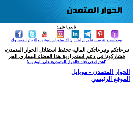
تابعونا على:
بودكاست
بنترست
تيلكرام
لينكدإن
الانستغرام
اليوتيوب
التويتر
الفيسبوك
تبرعاتكم وتبرعاتكن المالية تحفظ استقلال الحوار المتمدن،
فشاركونا في دعم استمرارية هذا الفضاء اليساري الحر
[اشترك في قناة ‫«الحوار المتمدن» على اليوتيوب]
الحوار المتمدن - موبايل
الموقع الرئيسي