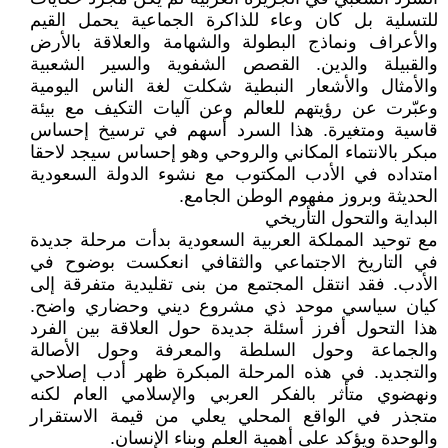
للتسلية بل كان وعاء للذاكرة الجماعية يحمل القيم
والأعراف ونماذج البطولة والشهامة والعلاقة بالأرض
والقبيلة والدين. القصص الشفوية والسير الشعبية
والأمثال والأشعار النبطية شكلت لغة الناس اليومية
وعبّرت عن رؤيتهم للعالم وعن آليات التكيف مع بيئة
قاسية ومتغيرة. هذا السرد أسهم في ترسيخ إحساس
مبكر بالانتماء المكاني والروحي وهو إحساس سيجد لاحقا
امتداده في الأدب المكتوب مع نشوء الدولة السعودية
الحديثة وبروز مفهوم الوطن الجامع.
البداية والتحول التأريخي
مع توحيد المملكة العربية السعودية بدأت مرحلة جديدة
في التاريخ الاجتماعي والثقافي انعكست بوضوح في
الأدب. فقد انتقل المجتمع من بنى تقليدية متفرقة إلى
كيان سياسي موحد ذي مشروع ديني وحضاري واضح.
هذا التحول أفرز أسئلة جديدة حول العلاقة بين الفرد
والجماعة وحول السلطة والمعرفة وحول الأصالة
والتجديد. في هذه المرحلة المبكرة ظهر أدب إصلاحي
ونهضوي متأثر بالفكر العربي والإسلامي العام لكنه
متجذر في الواقع المحلي يعلي من قيمة الاستقرار
والوحدة ويؤكد على أهمية العلم وبناء الإنسان.