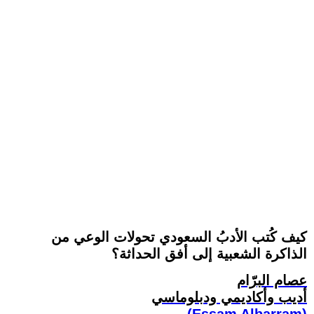
كيف كُتب الأدبُ السعودي تحولات الوعي من
الذاكرة الشعبية إلى أفق الحداثة؟
عصام البرّام
أديب وأكاديمي ودبلوماسي
(Essam Albarram)