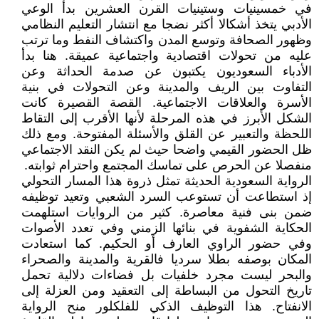
في خمسينيات وستينيات القرن العشرين بدأ الوعي
الأدبي يتخذ أشكالا أكثر نضجا مع انتشار التعليم النظامي
وظهور الصحافة وتوسع المدن واكتشاف النفط وما ترتب
عليه من تحولات اقتصادية واجتماعية عميقة. هنا بدأ
الأدباء السعوديون يكتبون عن صدمة الحداثة وعن
التفاوت بين الريف والمدينة وعن التحولات في بنية
الأسرة والعلاقات الاجتماعية. القصة القصيرة كانت
الشكل الأبرز في هذه المرحلة لأنها الأقرب إلى التقاط
اللحظة والتعبير عن القلق والأسئلة المفتوحة. ومع ذلك
ظل الحضور القيمي واضحا حيث لم يكن النقد الاجتماعي
منفصلا عن الحرص على تماسك المجتمع واحترام ثوابته.
الرواية السعودية الحديثة تمثل ذروة هذا المسار التحولي
إذ استطاعت أن تستوعب السرد الشعبي وتعيد توظيفه
ضمن بنى فنية معاصرة. كثير من الروايات استلهمت
الحكاية الشفوية في بنائها الزمني وفي تعدد الأصوات
وفي حضور الراوي العارف أو الحكيم. كما استعادت
المكان بوصفه بطلا سرديا فالقرية والمدينة والصحراء
والبحر ليست مجرد خلفيات بل فضاءات دلالية تحمل
تاريخ التحول من البساطة إلى التعقيد ومن العزلة إلى
الانفتاح. هذا التوظيف الذكي للفلكلور منح الرواية