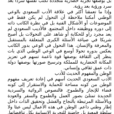
بل بوصفها تجربة حضارية متجددة تكتب نفسها سردا بعد
سرد ورؤية بعد رؤية.
وإذا ما تعمقنا أكثر في علاقة الأدب السعودي بالوعي
الوطني أمكننا ملاحظة أن التحول لم يكن فقط في
الموضوعات أو الأشكال الفنية بل في نظرة الكاتب ذاته
إلى دوره ووظيفته داخل المجتمع. فالأديب السعودي لم
يعد مجرد راو للحكاية أو شاهد على التحولات بل أصبح
شريكا في صياغة الأسئلة الكبرى المتعلقة بالمستقبل
والمعرفة والإنسان. هذا التحول في الوعي بدور الكاتب
يعكس بدوره تحولا أوسع في الوعي الوطني الذي بات
ينظر إلى الثقافة بوصفها قوة ناعمة تسهم في تعزيز
المكانة الحضارية للمملكة وترسيخ صورتها بوصفها دولة
ذات عمق ثقافي وإنساني.
الوطن والمفهوم الحديث للأدب
الأدب السعودي الحديث أسهم في إعادة تعريف مفهوم
الوطن من كونه مساحة للحماية والاستقرار إلى كونه
فضاء للإنجاز والطموح. فالنصوص الروائية والسردية
الجديدة تمتلئ بصور العمل والطموح والسفر والعودة
وبالأسئلة المرتبطة بالنجاح والفشل وتحقيق الذات داخل
إطار وطني داعم. الوطن في هذه الأعمال ليس عبئا ولا
سلطة قمعية بل حاضنة للتجربة الإنسانية بكل تناقضاتها.