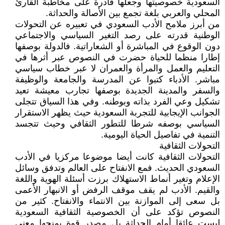
السعودية خصوصيتها وجعلها قادرة على مخاطبة القارئ
المحلي والعربي بلغة تجمع بين الأصالة والحداثة.
من أبرز ملامح الأدب السعودي في تعبيره عن التحولات
الوطنية قدرته على رصد التغير السياسي والاجتماعي
دون الوقوع في المباشرة أو الشعاراتية. فالدولة بوصفها
إطارا منظما للحياة حضرت في النصوص عبر أثرها في
التعليم والعمل والمرأة والعمران لا عبر خطاب سياسي
مباشر. الأدباء كتبوا عن المدرسة والجامعة والوظيفة
والسفر والمدينة الجديدة بوصفها تجارب معيشة تعيد
تشكيل وعي الفرد بذاته وبوطنه. وفي هذا السياق تتجلى
الجوانب الإيجابية للتجربة السعودية حيث يظهر الاستقرار
السياسي بوصفه شرطا للتطور الثقافي وحيث تتجسد
التنمية في تفاصيل الحياة اليومية.
التحولات الثقافية
التحولات الثقافية كانت أيضا موضوعا مركزيا في الأدب
السعودي الحديث. فمع الانفتاح على العالم وتدفق وسائل
الإعلام وتغير أنماط الاستهلاك برزت أسئلة الهوية واللغة
والقيم. الأدب لم يقف موقف الرفض أو الانبهار الأعمى
بل سعى إلى الموازنة بين الانتماء والانفتاح. كثير من
النصوص تؤكد على أن الخصوصية الثقافية السعودية
ليست عائقا أمام الحداثة بل مصدر قوة يمنحها معنى