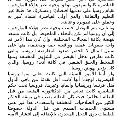
القياصرة كانوا يمهدون -وفق وجهة نظر هؤلاء المؤرخين-
لقيام روسيا على قدميها اقتصاديًا وعسكريًا، هذا طبعًا غير
التعليم والثقافة، والذي أولى القياصرة اهتمام كبير به
وعملوا على تطويره وعنايته.
وبالتالي، يتم التوصل حسب وجهة نظر هؤلاء المؤرخين،
إلى أن روسيا لم تكن بالتخلف الملحوظ، بل كانت تستعد
لنهضة بكافة المجالات المختلفة، وإن كان هذا الأمر قد
واجه صعوبات عملية وواقعية جمة ومختلفة، منها على
سبيل المثال لا الحصر صعود المعارضة الروسية والتي
كانت تعارض تدخل القيصر في الشؤون المختلفة ومنها
السخط والحنق الشعبي في كافة أنحاء روسيا؛ والذي
كان يؤخر نهوض روسيا.
ولو أتينا للأمور السيئة التي كانت تعاني منها روسيا
القيصرية، لوجدنا أنها كانت أقل تقدمًا من باقي الدول
مثل فرنسا وبريطانيا وألمانيا وغيرها، فروسيا تحت حكم
القياصرة كانت تعاني من الدكتاتورية المتبعة من قبل
النظام الحاكم؛ حيث كان النظام يصب في بوتقة الحاكم
الكثير من الصلاحيات المختلفة والمتعددة، هذا غير تدني
مستوى الخدمات المقدم من قبل الدولة خصوصًا
للطبقات ذوي الدخل المحدود، بالإضافة إلى انتشار الأمية