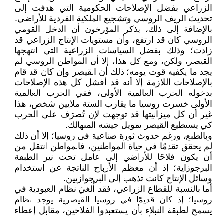
الزراعي بفضل الإصلاحات الحكومية التي هدفت إلى
تحديث الريف الروسي وتشجيع الملكية الفردية للأراضي.
بالإضافة إلى ذلك، يذكر المؤرخون أن الدخل القومي
الروسي كان قد ارتفع، وأن مستويات الإنتاج الزراعي قد
زادت؛ وذلك بفضل السياسات الزراعية التي انتهجها
القيصر، ولكن، ومع كل هذا، إلا أن المواطن الروسي لم
يجد ما يكفيه قوت يومه؛ ذلك أن القيصر وإن كان قد قام
بالإصلاحات اللازمة إلا أنه قد أفشل كل هذه الإصلاحات
بدخوله الحرب العالمية الأولى، ففي الحرب العالمية
الأولى خسرت روسيا ما يقارب الستة ملايين شخص، هذا
غير أن كل ميزانيتها قد توجهت لإن تُصرَف على الحرب
كي يستطيع القيصر تمويل جيشه المتهالك.
وبالطبع، ورغم حدوث ثورة صناعية في روسيا؛ إلا أن ذلك
لم يحقق تقدمًا في حياة المواطنين، فالمواطن انتقل من
أن يكون فلاحًا للأراضي إلى عامل تحت نير الطبقة
البرجوزاية؛ إذ أن معظم الأرباح الناتجة عن استخدام
وسائل الإنتاج كانت تذهب إلى البرجوازيين.
أما بالنسبة للقطاع الزراعي، فقد أُلغيَ نظام العبودية في
روسيا؛ إذ كان قديمًا في روسيا القيصرية يوجد نظام
يسمح لطبقة النبلاء بأن يستعبدوا الفلاحين، مقابل إعطاء