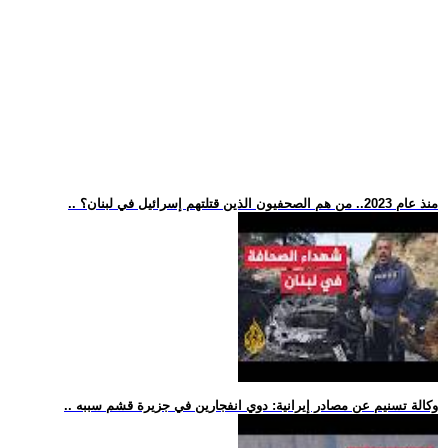
.. منذ عام 2023.. من هم الصحفيون الذين قتلتهم إسرائيل في لبنان؟
.. وكالة تسنيم عن مصادر إيرانية: دوي انفجارين في جزيرة قشم سببه