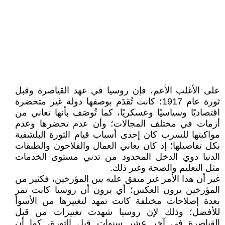
على الأغلب الأعم، فإن روسيا في عهد القياصرة وقبل
ثورة عام 1917؛ كانت تُقدَم بوصفها دولة غير متحضرة
اقتصاديًا وسياسيًا وعسكريًا، كما تُوصَف بأنها تعاني من
أزمات في مختلف المجالات؛ وأن عدم تحضرها وعدم
مواكبتها للسرب كان إحدى أسباب قيام الثورة البلشفية
بكل تفاصيلها؛ إذ كان يعاني العمال والفلاحون والطبقات
الدنيا ذوي الدخل المحدود من تدني مستوى الخدمات
مثل التعليم والصحة وغير ذلك.
غير أن هذا الأمر غير متفق عليه بين المؤرخين، فكثير من
المؤرخين يرون العكس؛ أي يرون أن روسيا كانت تمر
بعدة إصلاحات مختلفة كانت تمهد لتغييرها من الأسوأ
للأفضل؛ وذلك لإن روسيا شهدت تغييرات من قبل
القياصرة في آخر عشر سنوات قبل الثورة، كما أن