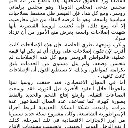
القضايا ورد الحقوق لأصحابها، هذا بالطبع غير أنه أُقيم
مجلس يدعى (مجلس الدوما)؛ وهو مجلس برلماني
روسي، ومع كل هذا، فإن القيصر ظل محتفظ بصلاحيات
سياسية واسعة، وهو ما عرضه لانتقاد من قبل معارضيه،
إلا أنه ومع ذلك، فإنه يُحسَب لروسيا القيصرية بأنها
شهدت إصلاحات واسعة بغرض منع الأمور من أن تزداد
سوءً.
ولكن، وبوجهة نظري الخاصة، فإن هذه الإصلاحات كانت
أقرب لإن تكون إصلاحات على ورق؛ أي لم يكن لها قيمة
عملية، فالمواطن الروسي ومع كل هذه الإصلاحات لم
يتحسن وضعه، ولم ينل مستوى من الخدمات يليق
بكرامته كمواطن، ولذلك، لا نستطيع القول أن الإصلاحات
كانت كافية. -
أما في المجال الاقتصادي، فقد حققت روسيا نموًا
ملحوظًا خلال العقود الأخيرة قبل الثورة، فقد توسعت
الصناعات الثقيلة، وارتفع إنتاج الفحم والحديد والنفط
بصورة كبيرة، كما تضاعف عدد العمال الصناعيين عدة
مرات، وامتدت شبكة السكك الحديدية لتربط أجزاء
الإمبراطورية الشاسعة، وكان مشروع سكة حديد سيبيريا
من أبرز الإنجازات الاقتصادية في تلك المرحلة، كذلك
ارتفع الدخل القومي الحقيقي، وتحسنت مستويات الإنتاج