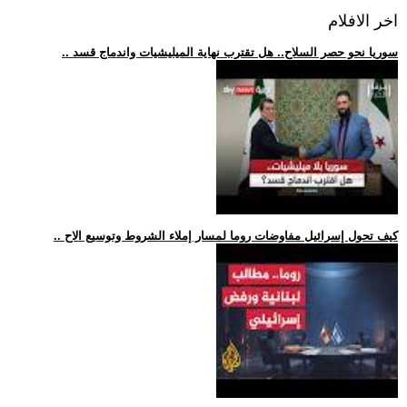
اخر الافلام
.. سوريا نحو حصر السلاح.. هل تقترب نهاية الميليشيات واندماج قسد
.. كيف تحول إسرائيل مفاوضات روما لمسار إملاء الشروط وتوسيع الاح