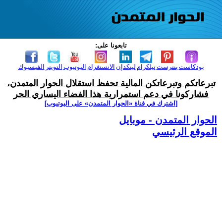
تابعونا على:
بودكاست
بنترست
تيلكرام
لينكدإن
الانستغرام
اليوتيوب
التويتر
الفيسبوك
تبرعاتكم وتبرعاتكن المالية تحفظ استقلال الحوار المتمدن،
فشاركونا في دعم استمرارية هذا الفضاء اليساري الحر
[اشترك في قناة ‫«الحوار المتمدن» على اليوتيوب]
الحوار المتمدن - موبايل
الموقع الرئيسي