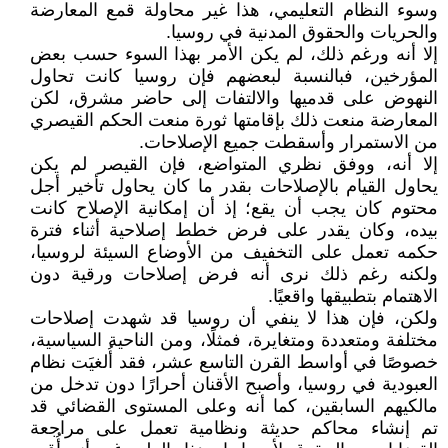
وسوء النظام التعليمي، هذا غير محاولة قمع المعارضة
والحريات والحقوق المدنية في روسيا.
إلا أنه ورغم ذلك، لم يكن الأمر بهذا السوء حسب بعض
المؤرخين، فبالنسبة لبعضهم فإن روسيا كانت تحاول
النهوض على قدميها والالتفات إلى حاضر مشرق، لكن
المعارضة منعت ذلك بإقامتها ثورة منعت الحكم القيصري
من الاستمرار وأسقطت جميع الإصلاحات.
إلا أنه، ووفق نظري المتواضع، فإن القيصر لم يكن
يحاول القيام بالإصلاحات بقدر ما كان يحاول تأخير أجل
محتوم كان يجب أن يقع؛ إذ أن إمكانية الإصلاح كانت
بيده، وكان يقدر على فرض خطط إصلاحية أثناء فترة
حكمه تعمل على التخفيف من الأوضاع السيئة لروسيا،
ولكنه رغم ذلك نرى أنه فرض إصلاحات ورقية دون
الاهتمام بتطبيقها واقعيًا.
ولكن، فإن هذا لا ينفي أن روسيا قد شهدت إصلاحات
مختلفة ومتعددة ومتغايرة، فمثلًا، ومن الناحية السياسية،
خصوصًا في أواسط القرن التاسع عشر، فقد أُلغيَت نظام
العبودية في روسيا، وأصبح الأقنان أحرارًا دون تدخل من
مالكيهم السابقين، كما أنه وعلى المستوى القضائي قد
تم إنشاء محاكم حديثة ونظامية تعمل على مراجعة