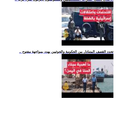
.. تجدد القصف المتبادل بين الحكومة والحوثيين يهدد بمواجهة مفتوح