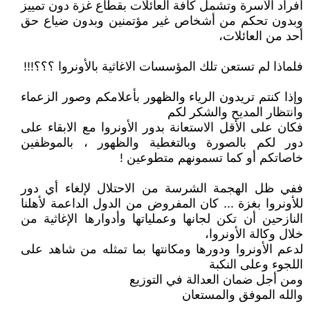
أفراد الأسرة وتشمل كافة العائلات بقطاع غزة دون تمييز
وبدون تحكم من أشخاص غير مؤتمنين وبدون ضياع حق
أحد من العائلات،
فلماذا لم تستعن تلك المؤسسات الاغاثية بالأونروا ؟؟؟!!!
وإذا كنتم تريدون الرياء والظهور بأعلامكم وصور الزعماء
وانتظار المديح والشكر لكم
فكان على الأقل الاستعانة بدور الأونروا مع الابقاء على
دور لكم بالصورة وبالتغطية والظهور ، بالموظفين
خاصاتكم أو كما تسمونهم متطوعين !
ففي ظل الهجمة الشرسة من الاحتلال لإلغاء أي دور
للأونروا بغزة ... كان المفروض من الدول الداعمة لأهلنا
النازحين أن تكن لجانها وعملياتها وأدوارها الإغاثية من
خلال وكالة الأونروا،
لدعم الأونروا ودورها ومكانتها بما تمثله من شاهد على
اللجوء وعلى النكبة
ومن أجل ضمان العدالة في التوزيع
والله الموفق والمستعان