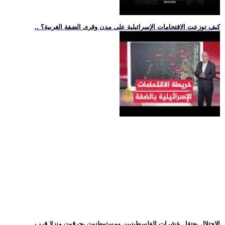
.. كيف توزعت الاقتحامات الإسرائيلية على مدن وقرى الضفة الغربية؟
.. الاحتلال يعتقل عشرات الفلسطينيين ومستوطنون يحرقون منزلا قرب