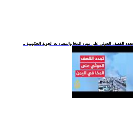
.. تجدد القصف الحوثي على ميناء المخا والمضادات الجوية الحكومية