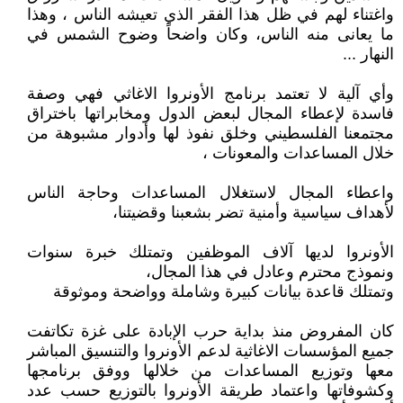
واغتناء لهم في ظل هذا الفقر الذي تعيشه الناس ، وهذا
ما يعانى منه الناس، وكان واضحاً وضوح الشمس في
النهار ...
وأي آلية لا تعتمد برنامج الأونروا الاغاثي فهي وصفة
فاسدة لإعطاء المجال لبعض الدول ومخابراتها باختراق
مجتمعنا الفلسطيني وخلق نفوذ لها وأدوار مشبوهة من
خلال المساعدات والمعونات ،
واعطاء المجال لاستغلال المساعدات وحاجة الناس
لأهداف سياسية وأمنية تضر بشعبنا وقضيتنا،
الأونروا لديها آلاف الموظفين وتمتلك خبرة سنوات
ونموذج محترم وعادل في هذا المجال،
وتمتلك قاعدة بيانات كبيرة وشاملة وواضحة وموثوقة
كان المفروض منذ بداية حرب الإبادة على غزة تكاتفت
جميع المؤسسات الاغاثية لدعم الأونروا والتنسيق المباشر
معها وتوزيع المساعدات من خلالها ووفق برنامجها
وكشوفاتها واعتماد طريقة الأونروا بالتوزيع حسب عدد