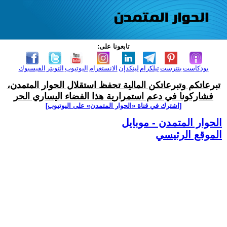
تابعونا على:
بودكاست
بنترست
تيلكرام
لينكدإن
الانستغرام
اليوتيوب
التويتر
الفيسبوك
تبرعاتكم وتبرعاتكن المالية تحفظ استقلال الحوار المتمدن،
فشاركونا في دعم استمرارية هذا الفضاء اليساري الحر
[اشترك في قناة ‫«الحوار المتمدن» على اليوتيوب]
الحوار المتمدن - موبايل
الموقع الرئيسي