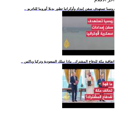
.. روسيا تستهدف سفن إمداد وأوكرانيا تطور بديلا أوروبيا للباتريو
.. اتفاقية مكة للدفاع المشترك.. ماذا تملك السعودية وتركيا وباكس