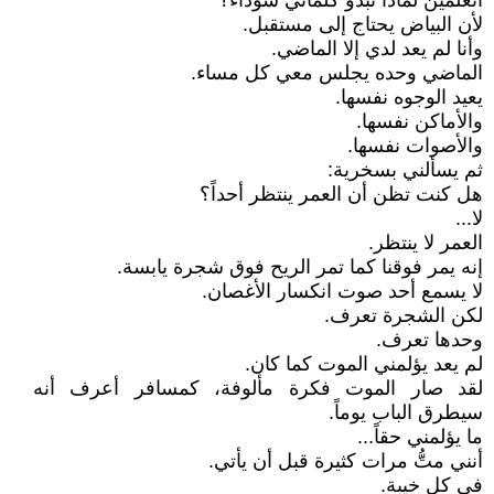
أتعلمين لماذا تبدو كلماتي سوداء؟
لأن البياض يحتاج إلى مستقبل.
وأنا لم يعد لدي إلا الماضي.
الماضي وحده يجلس معي كل مساء.
يعيد الوجوه نفسها.
والأماكن نفسها.
والأصوات نفسها.
ثم يسألني بسخرية:
هل كنت تظن أن العمر ينتظر أحداً؟
لا...
العمر لا ينتظر.
إنه يمر فوقنا كما تمر الريح فوق شجرة يابسة.
لا يسمع أحد صوت انكسار الأغصان.
لكن الشجرة تعرف.
وحدها تعرف.
لم يعد يؤلمني الموت كما كان.
لقد صار الموت فكرة مألوفة، كمسافر أعرف أنه
سيطرق الباب يوماً.
ما يؤلمني حقاً...
أنني متُّ مرات كثيرة قبل أن يأتي.
في كل خيبة.