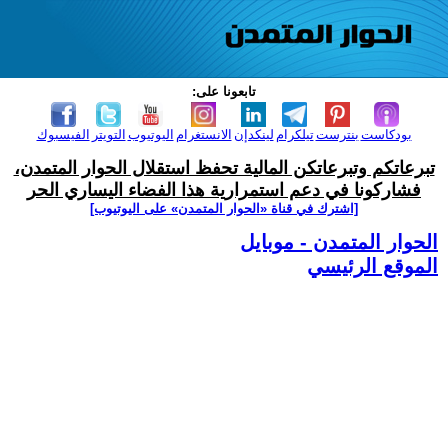
تابعونا على:
بودكاست
بنترست
تيلكرام
لينكدإن
الانستغرام
اليوتيوب
التويتر
الفيسبوك
تبرعاتكم وتبرعاتكن المالية تحفظ استقلال الحوار المتمدن،
فشاركونا في دعم استمرارية هذا الفضاء اليساري الحر
[اشترك في قناة ‫«الحوار المتمدن» على اليوتيوب]
الحوار المتمدن - موبايل
الموقع الرئيسي