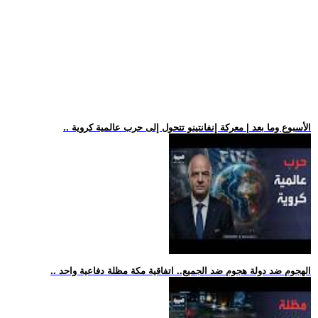
.. الأسبوع وما بعد | معركة إنفانتينو تتحول إلى حرب عالمية كروية
.. الهجوم ضد دولة هجوم ضد الجميع.. اتفاقية مكة مظلة دفاعية واحد