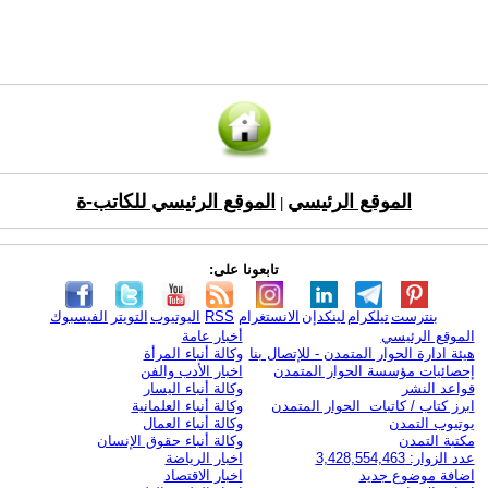
الموقع الرئيسي
الموقع الرئيسي للكاتب-ة
|
تابعونا على:
بنترست
تيلكرام
لينكدإن
الانستغرام
RSS
اليوتيوب
التويتر
الفيسبوك
الموقع الرئيسي
أخبار عامة
هيئة ادارة الحوار المتمدن - للإتصال بنا
وكالة أنباء المرأة
إحصائيات مؤسسة الحوار المتمدن
اخبار الأدب والفن
قواعد النشر
وكالة أنباء اليسار
ابرز كتاب / كاتبات الحوار المتمدن
وكالة أنباء العلمانية
يوتيوب التمدن
وكالة أنباء العمال
مكتبة التمدن
وكالة أنباء حقوق الإنسان
عدد الزوار: 3,428,554,463
اخبار الرياضة
اضافة موضوع جديد
اخبار الاقتصاد