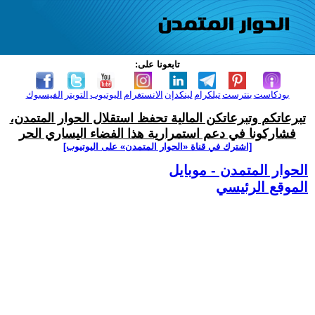
تابعونا على:
بودكاست
بنترست
تيلكرام
لينكدإن
الانستغرام
اليوتيوب
التويتر
الفيسبوك
تبرعاتكم وتبرعاتكن المالية تحفظ استقلال الحوار المتمدن،
فشاركونا في دعم استمرارية هذا الفضاء اليساري الحر
[اشترك في قناة ‫«الحوار المتمدن» على اليوتيوب]
الحوار المتمدن - موبايل
الموقع الرئيسي