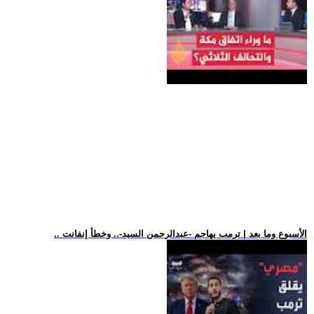
.. الأسبوع وما بعد | ترمب يهاجم -عبدالرحمن السيد-.. وخطأ إنفانت