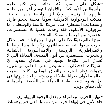
تتشكل على أسسٍ أكثر حداثة، ولم تكن حاجة
الرأسماليين الأمريكيين والألمان للتوسع أقل من حاجة
نظرائهم الفرنسيين والإنجليز. ولتلبية هذه الحاجة،
امتلكت البرجوازية الأمريكية سوقًا محلية بحجم قارة،
واستطاعت السيطرة على أمريكا اللاتينية والوسطى. أما
البرجوازية الألمانية، فقد وجدت نفسها بلا مستعمرات،
محصورة بين فرنسا والمملكة المتحدة.
أصبح العالم ضيقًا جدًا على أقوى البرجوازيات: فمن خلال
الحرب سعوا لتصفية حساباتهم، زجّوا بالنمسا وإيطاليا
والإمبراطورية الروسية والإمبراطورية العثمانية
والشعوب المستعمرة في أتون المذبحة. المعاناة التي لا
تُصدق التي تكبّدها الجنود في الخنادق لتحديد أيّ
الشركات الاحتكارية ستسيطر على العالم، والتقنين،
وثروات تجار الحرب، والنفاق الوطني: كانت الحرب
العالمية الأولى صراعًا طبقيًا بلغ ذروته. وبلغت ذروتها في
أول هجوم شنّته الطبقة العاملة ضد الطبقة الرأسمالية
على نطاق دولي.
• نهاية الحرب، وعالم اهتز بفعل الهجوم البروليتاري
جاء الأمل في إنهاء الحرب من روسيا. ففي فبراير/شباط