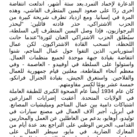
الدعارة لإخماد التمرد.بعد ستة أشهر، اندلعت انتفاضة
أخرى ردًا على صعود اليمين المتطرف الفاشي، وهذه
المرة في إسبانيا. ومع ازدياد تطرف شريحة كبيرة من
الحزب الاشتراكي، حذر قادته قائلين: "ليحذر
البرجوازيون، فإذا وصل اليمين المتطرف إلى السلطة،
سيُطلق الحزب الاشتراكي العنان لثورة!"عندما حانت
اللحظة، انسحب القادة الاشتراكيون. لكن عمال
أستورياس، الذين التفوا حول عمال المناجم، شنوا
انتفاضة بقيادة جبهة موحدة لجميع منظمات العمال.
واستولوا على السلطة في أوفييدو - العاصمة - وفي
معظم أنحاء المقاطعة، معلنين قيام جمهورية للعمال
والفلاحين. واستغرق الجيش، بقيادة الجنرال فرانكو،
خمسة عشر يومًا لكسر مقاومتهم.
كان عام 1934 أيضاً عام الصحوة الكبرى للطبقة العاملة
في الولايات المتحدة. أعقبت إضرابات المزارعين
اشتباكات دامية بين عمال المناجم وميليشيات المصانع.
في أبريل، أجبر آلاف العمال في مصنع سيارات في
توليدو، أوهايو، بدعم من العاطلين عن العمل والمحاربين
القدامى، الحرس الوطني على التراجع بعد عدة أيام من
المعارك الضارية. في مايو، سيطر العمال على