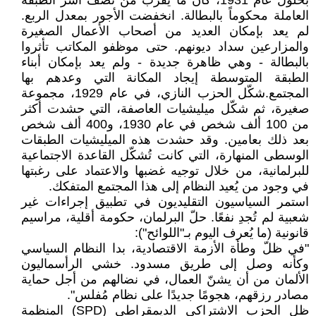
بحلول عام 1931، كان ما يقرب من نصف أسر الطبقة
العاملة محكوماً بالبطالة. انخفضت الأجور بمعدل الربع.
لم يعد بإمكان العديد من أصحاب الأعمال الصغيرة
والمزارعين سداد ديونهم. حتى موظفو المكاتب تأثروا
بالبطالة - وهي ظاهرة جديدة - ولم يعد بإمكان أبناء
الطبقة المتوسطة إيجاد المكانة التي وعدهم بها
المجتمع.شكّل الحزب النازي، في عام 1929، مجموعة
صغيرة، ثم شكّل ميليشيات العاصفة، التي حشدت أكثر
من 100 ألف شخص في عام 1930، و400 ألف شخص
بعد ذلك بعامين. وقد حشدت هذه الميليشيات الطبقات
الوسطى المنهارة، التي كانت تُشكّل القاعدة الاجتماعية
للبرلمانية، من خلال توجيه غضبها والاعتماد على رغبتها
في وجود من يُعيد النظام إلى هذا المجتمع المتفكك.
استمر السياسيون التقليديون في تطبيق إجراءات غير
شعبية لم تُجدِ نفعًا. حلّ البرلمان، حكومة أقلية، مراسيم
قانونية (ما يُعرف اليوم بـ"اللوائح"):
"في ظلّ وطأة الأزمة الاقتصادية، بدا النظام السياسي
وكأنه وصل إلى طريق مسدود. خشي الرأسماليون
الألمان من أن يشنّ العمال، في نضالهم من أجل حماية
مصادر رزقهم، هجومًا جديدًا على نظام مُفلس".
ظل الحزب الاشتراكي الديمقراطي (SPD) المنظمة