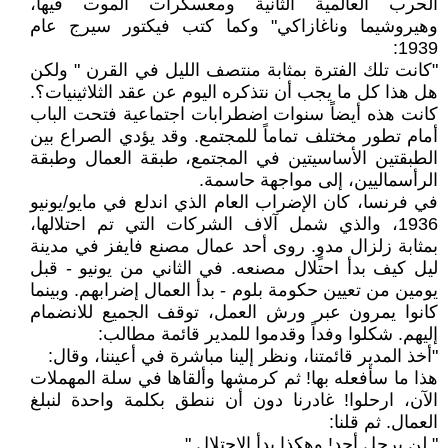
الحرب العالمية الثانية ومعسكرات الموت فيها،
وهيروشيما وناغازاكي" وكما كتب فيكتور سيرج عام
1939:
"كانت تلك الفترة بمثابة منتصف الليل في القرن " ولكن
هل هذا كل ما يجب أن نتذكره اليوم عن عقد الثلاثينيات؟.
كانت هذه أيضاً سنوات اضطرابات اجتماعية فتحت الباب
أمام تطور مختلف تماماً للمجتمع. وقد يؤدي الصراع بين
الطبقتين الأساسيتين في المجتمع، طبقة العمال وطبقة
الرأسماليين، إلى مواجهة حاسمة.
في فرنسا، كان الإضراب العام الذي اندلع في مايو/يونيو
1936، والذي شمل آلاف الشركات التي تم احتلالها،
بمثابة زلزال مدوٍ. روى أحد عمال مصنع فايفز في مدينة
ليل كيف بدأ احتلال مصنعه. في الثاني من يونيو - قبل
يومين من تعيين حكومة بلوم - بدأ العمال إضرابهم. وبينما
كانوا يمرون عبر ورش العمل، توقف الجميع للانضمام
إليهم. شكلوا وفداً وقدموا للمدير قائمة مطالب:
"أخذ المدير قائمتنا، ونظر إلينا مباشرة في أعيننا، وقال:
هذا ما سأفعله بها! ثم كرمشها وألقاها في سلة المهملات
الآن، ارحلوا! غادرنا دون أن ننطق بكلمة واحدة لنبلغ
العمال. ثم قلنا:
" لن يرحل أحد! وهكذا بدأ الاحتلال ".