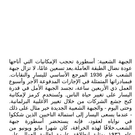
الجبهة الشعبية: أسطورة تحجب الإمكانيات التي أتاحها
عودة نضال الطبقة العاملة.بعد تسعين عامًا، لا تزال جبهة
الشعب عام 1936 المرجع الأساسي لليسار والنقابات.
فبمبادراتها المتمثلة في الإجازات المدفوعة الأجر وأسبوع
العمل ذي الأربعين ساعة، تجسد الجبهة الأمل في قدرة
اليسار على تغيير حياة الناس. وتُستخدم كرمز لإمكانية
كبح جشع الشركات من خلال تغيير الأغلبية البرلمانية.
وحتى اليوم - والجبهة الشعبية الجديدة خير مثال على ذلك
- عندما يسعى اليسار إلى استمالة الناخبين الذين شككوا
في نواياه لعقود، فإنه يستحضر أسطورة جبهة
الشعب.خلافًا لهذه الخرافة، كان شهرا مايو ويونيو من
عام ١٩٣٦ بمثابة انطلاقةٍ عارمةٍ لغالبية العمال على