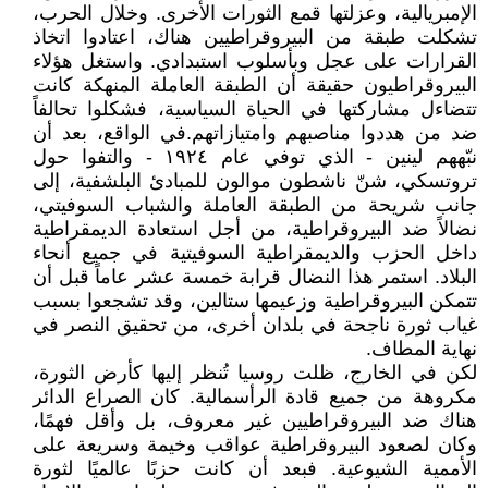
الإمبريالية، وعزلتها قمع الثورات الأخرى. وخلال الحرب،
تشكلت طبقة من البيروقراطيين هناك، اعتادوا اتخاذ
القرارات على عجل وبأسلوب استبدادي. واستغل هؤلاء
البيروقراطيون حقيقة أن الطبقة العاملة المنهكة كانت
تتضاءل مشاركتها في الحياة السياسية، فشكلوا تحالفاً
ضد من هددوا مناصبهم وامتيازاتهم.في الواقع، بعد أن
نبّههم لينين - الذي توفي عام ١٩٢٤ - والتفوا حول
تروتسكي، شنّ ناشطون موالون للمبادئ البلشفية، إلى
جانب شريحة من الطبقة العاملة والشباب السوفيتي،
نضالاً ضد البيروقراطية، من أجل استعادة الديمقراطية
داخل الحزب والديمقراطية السوفيتية في جميع أنحاء
البلاد. استمر هذا النضال قرابة خمسة عشر عاماً قبل أن
تتمكن البيروقراطية وزعيمها ستالين، وقد تشجعوا بسبب
غياب ثورة ناجحة في بلدان أخرى، من تحقيق النصر في
نهاية المطاف.
لكن في الخارج، ظلت روسيا تُنظر إليها كأرض الثورة،
مكروهة من جميع قادة الرأسمالية. كان الصراع الدائر
هناك ضد البيروقراطيين غير معروف، بل وأقل فهمًا،
وكان لصعود البيروقراطية عواقب وخيمة وسريعة على
الأممية الشيوعية. فبعد أن كانت حزبًا عالميًا لثورة