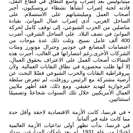
مينيابوليس بعد إضراب واسع النطاق في قطاع النقل،
قادته لجنة إضراب أنشأها نشطاء تروتسكيون، أجبر
أصحاب العمل وميليشياتهم على الاستسلام. على
الساحل الغربي، أدى إضراب عمال الموانئ، بقيادة
مناضلين من الحزب الشيوعي، إلى توقف كامل لحركة
الموانئ في نصف البلاد. على الساحل الشرقي، أضرب
400 ألف عامل نسيج. وتلت ذلك عدة موجات من
اعتصامات المصانع في جوديير وجنرال موتورز ومئات
الشركات الأخرى.رغم انتصاراتها في الغالب، أجبرت هذه
النضالات أصحاب العمل على الاعتراف بحقوق العمال،
إلا أنها ظلت محصورة في نطاق النقابات العمالية. ولأن
بيروقراطية النقابات والحزب الشيوعي فضّلا البحث عن
أرضية مشتركة مع الرئيس روزفلت، لم تتعرض سلطة
البرجوازية لتهديد حقيقي. ومع ذلك، فقد أظهر ملايين
العمال الأمريكيين خلال تلك السنوات شجاعةً وتصميمًا
استثنائيين.
• في فرنسا، كانت الأزمة الاقتصادية لاحقة وأقل حدة
مما كانت عليه في ألمانيا.
في فرنسا، بدأت تظهر أولى تداعيات الأزمة العالمية
اعتبارًا من عام 1931. لم يعد بإمكان المزارعين سداد