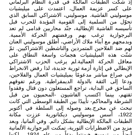
إذ شكّت الطبقات المالكة في قدرة النظام البرلماني
على كسر عزيمة العمال، اعتمدت على ميليشيات
موسوليني الفاشية. موسوليني، الاشتراكي السابق الذي
تحوّل من السلمية إلى القومية المؤيدة للحرب قبل
تأسيسه الفاشية الإيطالية، جنّد محاربين قدامى لم تعد
البرجوازية ترغب بهم ورفضتهم الحركة الأممية.
وبدمجهم مع أبناء ملاك الأراضي، أطلق موسوليني العنان
لهم ضد الفلاحين المتمردين والناشطين الاشتراكيين. ثمّ
شنّت هذه الميليشيات هجمات واسعة النطاق على
معاقل الحركة العمالية.لم يرغب الحزب الاشتراكي
الإيطالي في إثارة أزمة ثورية جديدة، لذا رفض الانخراط
في صراع مباشر مدعومًا بميليشيات العمال والفلاحين،
ودعا إلى الثقة بالدولة الديمقراطية. ورغم تفوقهم
الساحق في البداية، تراجع المستغلون دون قتال وفقدوا
ثقتهم، بينما اكتسب الفاشيون -المحميون من قبل
الشرطة والمحاكم- تأييدًا بين الطبقة الوسطى التي كانت
تبحث عن مخرج.بعد وصوله إلى السلطة في أكتوبر
1922، أسس موسوليني ديكتاتورية عززت مكانة
الطبقات المالكة الإيطالية بشكل دائم. وفي ألمانيا، وبعد
مزيد من الاضطرابات الثورية، تمكنت البرجوازية الألمانية
أيضاً من ترسيخ هيمنتها بدءاً من عام 1924... لكنها