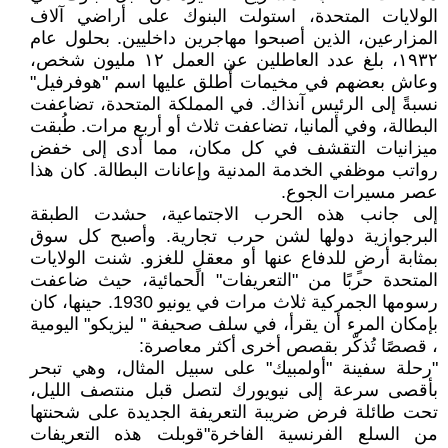
الولايات المتحدة، استولت البنوك على أراضي آلاف
المزارعين، الذين أصبحوا مهاجرين داخليين. بحلول عام
١٩٣٢، بلغ عدد العاطلين عن العمل ١٢ مليون شخص،
وعاش بعضهم في مخيمات أُطلق عليها اسم "هوفرفيل"
نسبةً إلى الرئيس آنذاك. في المملكة المتحدة، تضاعفت
البطالة، وفي ألمانيا، تضاعفت ثلاث أو أربع مرات. طُبقت
ميزانيات التقشف في كل مكان، مما أدى إلى خفض
رواتب موظفي الخدمة المدنية وإعانات البطالة. كان هذا
عصر مسيرات الجوع.
إلى جانب هذه الحرب الاجتماعية، حشدت الطبقة
البرجوازية دولها لشن حرب تجارية. وأصبح كل سوق
بمثابة أرضٍ للدفاع عنها أو معقلٍ للغزو. شنت الولايات
المتحدة حربًا من "التعريفات" الحمائية، حيث ضاعفت
رسومها الجمركية ثلاث مرات في يونيو 1930. حينها، كان
بإمكان المرء أن يقرأ، في سلف صحيفة " ليزيكو" اليومية
، قصصًا تُذكّر بقصص أخرى أكثر معاصرة:
"رحلة سفينة "أولمبيك" على سبيل المثال، وهي تبحر
بأقصى سرعة إلى نيويورك لتصل قبل منتصف الليل،
تحت طائلة فرض ضريبة التعريفة الجديدة على شحنتها
من السلع الفرنسية الفاخرة"قوبلت هذه التعريفات