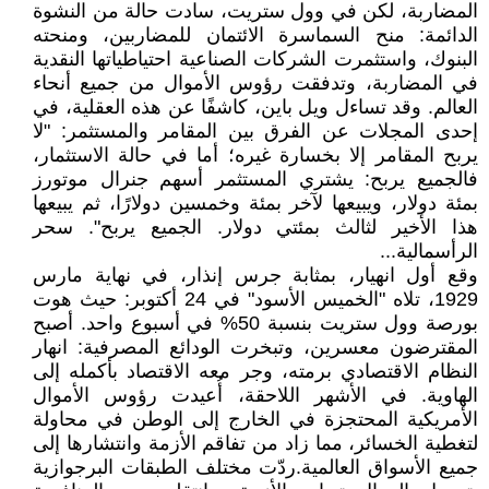
المضاربة، لكن في وول ستريت، سادت حالة من النشوة
الدائمة: منح السماسرة الائتمان للمضاربين، ومنحته
البنوك، واستثمرت الشركات الصناعية احتياطياتها النقدية
في المضاربة، وتدفقت رؤوس الأموال من جميع أنحاء
العالم. وقد تساءل ويل باين، كاشفًا عن هذه العقلية، في
إحدى المجلات عن الفرق بين المقامر والمستثمر: "لا
يربح المقامر إلا بخسارة غيره؛ أما في حالة الاستثمار،
فالجميع يربح: يشتري المستثمر أسهم جنرال موتورز
بمئة دولار، ويبيعها لآخر بمئة وخمسين دولارًا، ثم يبيعها
هذا الأخير لثالث بمئتي دولار. الجميع يربح". سحر
الرأسمالية...
وقع أول انهيار، بمثابة جرس إنذار، في نهاية مارس
1929، تلاه "الخميس الأسود" في 24 أكتوبر: حيث هوت
بورصة وول ستريت بنسبة 50% في أسبوع واحد. أصبح
المقترضون معسرين، وتبخرت الودائع المصرفية: انهار
النظام الاقتصادي برمته، وجر معه الاقتصاد بأكمله إلى
الهاوية. في الأشهر اللاحقة، أُعيدت رؤوس الأموال
الأمريكية المحتجزة في الخارج إلى الوطن في محاولة
لتغطية الخسائر، مما زاد من تفاقم الأزمة وانتشارها إلى
جميع الأسواق العالمية.ردّت مختلف الطبقات البرجوازية