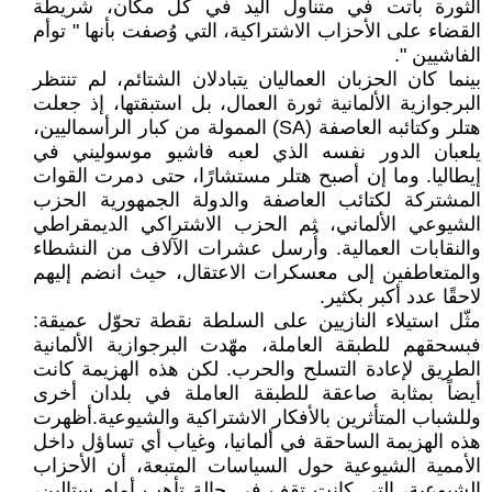
الثورة باتت في متناول اليد في كل مكان، شريطة
القضاء على الأحزاب الاشتراكية، التي وُصفت بأنها " توأم
الفاشيين ".
بينما كان الحزبان العماليان يتبادلان الشتائم، لم تنتظر
البرجوازية الألمانية ثورة العمال، بل استبقتها، إذ جعلت
هتلر وكتائبه العاصفة (SA) الممولة من كبار الرأسماليين،
يلعبان الدور نفسه الذي لعبه فاشيو موسوليني في
إيطاليا. وما إن أصبح هتلر مستشارًا، حتى دمرت القوات
المشتركة لكتائب العاصفة والدولة الجمهورية الحزب
الشيوعي الألماني، ثم الحزب الاشتراكي الديمقراطي
والنقابات العمالية. وأُرسل عشرات الآلاف من النشطاء
والمتعاطفين إلى معسكرات الاعتقال، حيث انضم إليهم
لاحقًا عدد أكبر بكثير.
مثّل استيلاء النازيين على السلطة نقطة تحوّل عميقة:
فبسحقهم للطبقة العاملة، مهّدت البرجوازية الألمانية
الطريق لإعادة التسلح والحرب. لكن هذه الهزيمة كانت
أيضاً بمثابة صاعقة للطبقة العاملة في بلدان أخرى
وللشباب المتأثرين بالأفكار الاشتراكية والشيوعية.أظهرت
هذه الهزيمة الساحقة في ألمانيا، وغياب أي تساؤل داخل
الأممية الشيوعية حول السياسات المتبعة، أن الأحزاب
الشيوعية، التي كانت تقف في حالة تأهب أمام ستالين،