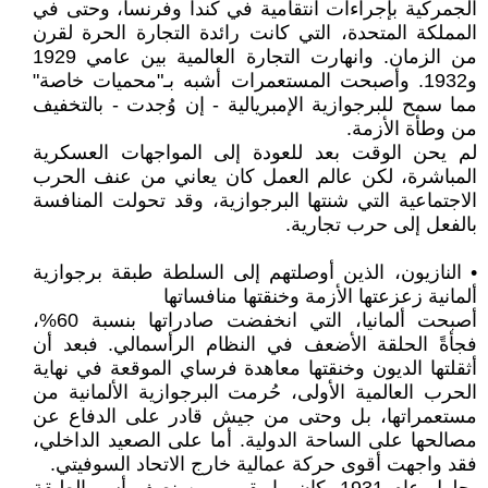
الجمركية بإجراءات انتقامية في كندا وفرنسا، وحتى في
المملكة المتحدة، التي كانت رائدة التجارة الحرة لقرن
من الزمان. وانهارت التجارة العالمية بين عامي 1929
و1932. وأصبحت المستعمرات أشبه بـ"محميات خاصة"
مما سمح للبرجوازية الإمبريالية - إن وُجدت - بالتخفيف
من وطأة الأزمة.
لم يحن الوقت بعد للعودة إلى المواجهات العسكرية
المباشرة، لكن عالم العمل كان يعاني من عنف الحرب
الاجتماعية التي شنتها البرجوازية، وقد تحولت المنافسة
بالفعل إلى حرب تجارية.
• النازيون، الذين أوصلتهم إلى السلطة طبقة برجوازية
ألمانية زعزعتها الأزمة وخنقتها منافساتها
أصبحت ألمانيا، التي انخفضت صادراتها بنسبة 60%،
فجأةً الحلقة الأضعف في النظام الرأسمالي. فبعد أن
أثقلتها الديون وخنقتها معاهدة فرساي الموقعة في نهاية
الحرب العالمية الأولى، حُرمت البرجوازية الألمانية من
مستعمراتها، بل وحتى من جيش قادر على الدفاع عن
مصالحها على الساحة الدولية. أما على الصعيد الداخلي،
فقد واجهت أقوى حركة عمالية خارج الاتحاد السوفيتي.