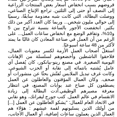
قروضهم بسبب انخفاض أسعار بعض المنتجات الزراعية
إلى النصف أو حتى إلى الثلثين. تراجع الإنتاج الصناعي،
ووصلت البطالة، التي كانت شبه معدومة سابقًا، رسميًا
إلى حوالي مليون شخص... وربما كان العدد أكبر من ذلك
بكثير. انخفضت الأجور بالساعة بنسبة تتراوح بين 5
و10%، وتفاقم الوضع مع انخفاض ساعات العمل... على
الرغم من أن العمل في صناعة المعادن كان غالبًا ما يمتد
لأكثر من 48 ساعة أسبوعيًا.
استغلّ أصحاب العمل الأزمة لكسر معنويات العمال،
فلاحقوا الناشطين وأخضعوهم لسلسلة من الإهانات
اليومية الصغيرة. في مصنع رينو-بيانكور، كان يُفصل أي
عامل يُشتبه بانتمائه إلى نقابة أو الحزب الشيوعي.
وكانت غرف تبديل الملابس تُفتّش بحثًا عن منشورات أو
صحف. وكان العمال المؤقتون والعاطلون عن العمل
يصطفون كل صباح عند بوابات المصنع، في انتظار
معرفة مصيرهم الوظيفي.أدت البطالة إلى زيادة
الانقسام في عالم العمل. كتب جورج ليفرانك، وهو نقابي
في الاتحاد العام للعمال: "يشكو العاطلون عن العمل [...]
من أولئك الذين يسلبونهم لقمة عيشهم : هؤلاء هم
العمال الذين يعملون ساعات إضافية، أو العمال الأجانب،