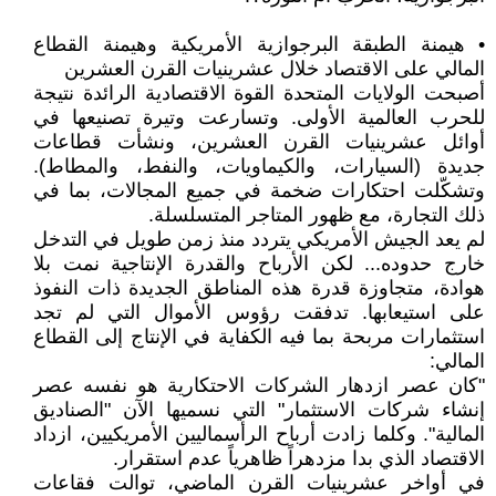
• هيمنة الطبقة البرجوازية الأمريكية وهيمنة القطاع
المالي على الاقتصاد خلال عشرينيات القرن العشرين
أصبحت الولايات المتحدة القوة الاقتصادية الرائدة نتيجة
للحرب العالمية الأولى. وتسارعت وتيرة تصنيعها في
أوائل عشرينيات القرن العشرين، ونشأت قطاعات
جديدة (السيارات، والكيماويات، والنفط، والمطاط).
وتشكّلت احتكارات ضخمة في جميع المجالات، بما في
ذلك التجارة، مع ظهور المتاجر المتسلسلة.
لم يعد الجيش الأمريكي يتردد منذ زمن طويل في التدخل
خارج حدوده... لكن الأرباح والقدرة الإنتاجية نمت بلا
هوادة، متجاوزة قدرة هذه المناطق الجديدة ذات النفوذ
على استيعابها. تدفقت رؤوس الأموال التي لم تجد
استثمارات مربحة بما فيه الكفاية في الإنتاج إلى القطاع
المالي:
"كان عصر ازدهار الشركات الاحتكارية هو نفسه عصر
إنشاء شركات الاستثمار" التي نسميها الآن "الصناديق
المالية". وكلما زادت أرباح الرأسماليين الأمريكيين، ازداد
الاقتصاد الذي بدا مزدهراً ظاهرياً عدم استقرار.
في أواخر عشرينيات القرن الماضي، توالت فقاعات