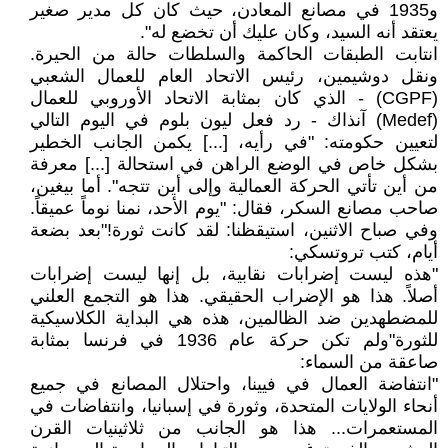
و1935 في مصانع المعادن، حيث كان كل مدير صغير
يعتقد أنه السيد، وكان عليك أن تخضع له".
انتابت الطبقات الحاكمة والسلطات حالة من الحيرة.
ونقل دوشيمين، رئيس الاتحاد العام للعمال الشعبي
(CGPF) - الذي كان بمثابة الاتحاد الأوروبي للعمال
(Medef) آنذاك - رد فعل ليون بلوم في اليوم التالي
لتعيين حكومته: "في رأيه، [...] يكمن الجانب الخطير
بشكل خاص في الوضع الراهن في استحالة [...] معرفة
من أين تأتي الحركة العمالية وإلى أين تتجه". أما بيغين،
صاحب مصانع السكر، فقال: "يوم الأحد، نمنا نوماً عميقاً.
وفي صباح الاثنين، استيقظنا: لقد كانت ثورة!"بعد بضعة
أيام، كتب تروتسكي:
"هذه ليست إضرابات نقابية، بل إنها ليست إضرابات
أصلاً. هذا هو الإضراب الحقيقي. هذا هو التجمع العلني
للمضطهدين ضد الظالمين، هذه هي البداية الكلاسيكية
للثورة"ولم تكن حركة عام 1936 في فرنسا بمثابة
صاعقة من السماء:
"انتفاضة العمال في فيينا، واحتلال المصانع في جميع
أنحاء الولايات المتحدة، وثورة في إسبانيا، وانتفاضات في
المستعمرات... هذا هو الجانب من ثلاثينيات القرن