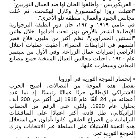
- الفريكوربس - وأطلقوا العنان لها ضد العمال الثوريين:
"اغتيلت روزا لوكسمبورغ وكارل ليبكنخت، ثم حُلّت
مجالس الجنود والعمال، منطقة تلو الأخرى".
في عامي ١٩١٩ و١٩٢٠، حان دور الطبقة البرجوازية
الإيطالية لتشعر بالأرض تهتز تحت أقدامها. خلال هاتين
"السنتين الحمراوين"، نظم أكثر من مليون فلاح فقير
أنفسهم في الرابطات الحمراء. أعقبت عمليات احتلال
الأراضي إضرابات عمال الزراعة. وفي الأول من سبتمبر
عام ١٩٢٠ ، احتلت مجالس العمال المنتخبة جميع مصانع
المعادن وسيطرت عليها.
• إنحسار الموجة الثورية في أوروبا
بفضل هذه الموجة من النضالات، أصبح الحزب
الاشتراكي الإيطالي حزبًا عماليًا رئيسيًا، إذ نما عدد
أعضائه من 24 ألفًا عام 1918 إلى أكثر من 200 ألف
بحلول عام 1920. ولكن، على الرغم من الخطاب
الراديكالي، ظل قادته أكثر اعتيادًا على المناقشات
البرلمانية من الصراع الطبقي. كانوا يأملون في استغلال
هذه التعبئة للاستيلاء على السلطة عبر الانتخابات وترك
الموجة الثورية تمر.