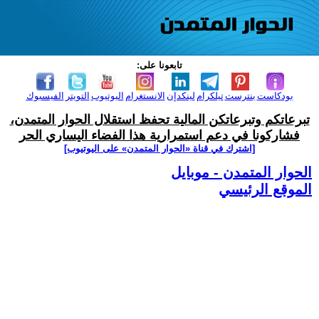
تابعونا على:
بودكاست
بنترست
تيلكرام
لينكدإن
الانستغرام
اليوتيوب
التويتر
الفيسبوك
تبرعاتكم وتبرعاتكن المالية تحفظ استقلال الحوار المتمدن،
فشاركونا في دعم استمرارية هذا الفضاء اليساري الحر
[اشترك في قناة ‫«الحوار المتمدن» على اليوتيوب]
الحوار المتمدن - موبايل
الموقع الرئيسي