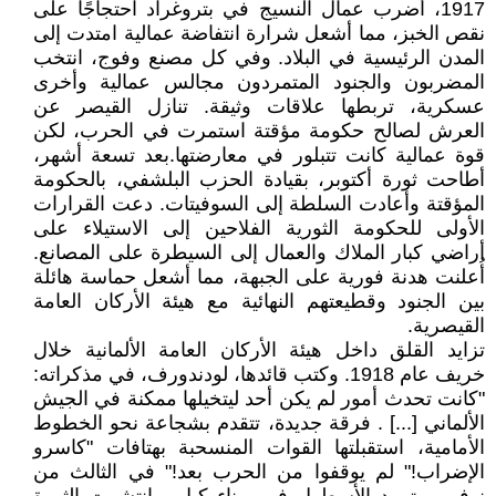
1917، أضرب عمال النسيج في بتروغراد احتجاجًا على
نقص الخبز، مما أشعل شرارة انتفاضة عمالية امتدت إلى
المدن الرئيسية في البلاد. وفي كل مصنع وفوج، انتخب
المضربون والجنود المتمردون مجالس عمالية وأخرى
عسكرية، تربطها علاقات وثيقة. تنازل القيصر عن
العرش لصالح حكومة مؤقتة استمرت في الحرب، لكن
قوة عمالية كانت تتبلور في معارضتها.بعد تسعة أشهر،
أطاحت ثورة أكتوبر، بقيادة الحزب البلشفي، بالحكومة
المؤقتة وأعادت السلطة إلى السوفيتات. دعت القرارات
الأولى للحكومة الثورية الفلاحين إلى الاستيلاء على
أراضي كبار الملاك والعمال إلى السيطرة على المصانع.
أُعلنت هدنة فورية على الجبهة، مما أشعل حماسة هائلة
بين الجنود وقطيعتهم النهائية مع هيئة الأركان العامة
القيصرية.
تزايد القلق داخل هيئة الأركان العامة الألمانية خلال
خريف عام 1918. وكتب قائدها، لودندورف، في مذكراته:
"كانت تحدث أمور لم يكن أحد ليتخيلها ممكنة في الجيش
الألماني [...] . فرقة جديدة، تتقدم بشجاعة نحو الخطوط
الأمامية، استقبلتها القوات المنسحبة بهتافات "كاسرو
الإضراب!" لم يوقفوا من الحرب بعد!" في الثالث من