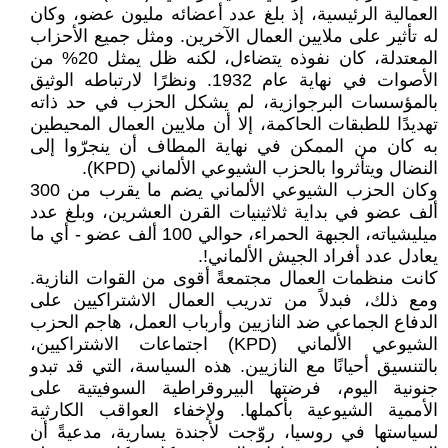
العمالية الرئيسية، إذ بلغ عدد أعضائه مليون عضو، وكان
له تأثير على ملايين العمال الآخرين. ومثل جميع الأحزاب
المعتدلة، كان نفوذه يتضاءل، لكنه ظل يمثل 20% من
الأصوات في نهاية عام 1932. ونظرًا لارتباطه الوثيق
بالمؤسسات البرجوازية، لم يشكل الحزب في حد ذاته
تهديدًا للطبقات الحاكمة، إلا أن ملايين العمال المحيطين
به كان من الممكن في نهاية المطاف أن ينجرّوا إلى
النضال ويتأثروا بالحزب الشيوعي الألماني (KPD).
وكان الحزب الشيوعي الألماني يضم ما يقرب من 300
ألف عضو في بداية ثلاثينيات القرن العشرين، وبلغ عدد
ميليشياته، الجبهة الحمراء، حوالي 100 ألف عضو - أي ما
يعادل عدد أفراد الجيش الألماني!.
كانت منظمات العمال مجتمعةً أقوى من القوات النازية.
ومع ذلك، فبدلاً من تدريب العمال الاشتراكيين على
الدفاع الجماعي ضد النازيين وأرباب العمل، هاجم الحزب
الشيوعي الألماني (KPD) اجتماعات الاشتراكيين،
بالتنسيق أحيانًا مع النازيين. هذه السياسة، التي قد تبدو
جنونية اليوم، فرضتها البيروقراطية السوفيتية على
الأممية الشيوعية بأكملها. ولإخفاء العواقب الكارثية
لسياستها في روسيا، روّجت لأجندة يسارية، مدعيةً أن