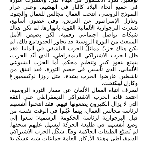
نوفمبر، تمرد الأسطول في ميناء كيل. وانتشرت الثورة
في جميع أنحاء البلاد كالنار في الهشيم. وعلى غرار
النموذج الروسي، انتخب العمال مجالس للعمال والجنود.
وتنازل الإمبراطور عن العرش، وفي غضون أسابيع،
شعرت البرجوازية الألمانية القوية بانهيارها. لم تكن هناك
شبكات تواصل اجتماعي رقمية، لكن بصيص الأمل
المنبعث من الثورة الروسية قد تجاوز الحدود!مع ذلك، لم
يكن هناك حزبٌ مماثلٌ للحزب البلشفي في ألمانيا. فقد
ظل الحزب الاشتراكي الديمقراطي، الذي أيّد الحرب،
يتمتع بنفوذٍ كبيرٍ وتنظيمٍ محكم. أما الحزب الشيوعي
الألماني، الذي تأسس في خضم الثورة، فقد انبثق من
ناشطين عارضوا الحرب بشدة، مثل روزا لوكسمبورغ
وكارل ليبكنخت.
لصرف انتباه العمال الألمان عن مسار الثورة الروسية،
اعتمد قادة الحزب الاشتراكي الديمقراطي على الثقة
التي لا يزال الكثيرون يضعونها فيهم. فقد انتخبوا أنفسهم
لرئاسة مجالس العمال، بينما عُيّنوا في الوقت نفسه من
قبل البرجوازية لرئاسة الحكومة الرسمية: سعوا إلى
وضع أنفسهم في طليعة الحركة ليسهل عليهم سحقها.
لم تُضيّع الطبقات الحاكمة وقتًا. شكّل الحزب الاشتراكي
الديمقراطي وهيئة الأركان العامة جماعات شبه عسكرية