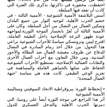
احتفظت، محفورة في ذاكرتها، بذكرى تلك الفترة التي
كادت أن تفقد فيها السلطة.
أسس البلاشفة الأممية الشيوعية - الأممية الثالثة - في
خضم الحرب الأهلية، لتوحيد الثوار من جميع البلدان
وتمكين العمال من النضال من أجل السلطة. وكان على
الأممية الثالثة أن تُقرّ بانحسار الموجة الثورية.لمواجهة
عودة ظهور النزعة الإصلاحية داخل الطبقة العاملة،
اقترح لينين وتروتسكي سياسةً للأحزاب الشيوعية تراعي
هذا التحول: من خلال أخذ زمام المبادرة في النضال
للدفاع عن ظروف معيشة العمال ضد البطالة والأجور
المتدنية، ومن خلال التعاون مع أحزاب العمال الأخرى
والنقابات العمالية الإصلاحية، تستطيع الأحزاب الشيوعية
الحفاظ على صلتها بالجماهير العاملة والمساهمة في
تعزيز الوعي الطبقي. كانت هذه هي سياسة "جبهة
العمال المتحدة".
• إنحطاط الثورة: بيروقراطية الاتحاد السوفيتي وستالينية
الأممية الشيوعية
أثر هذا التراجع في موجة الثورة أيضاً على روسيا، التي
دمرتها الحرب الأهلية والتدخل العسكري للدول