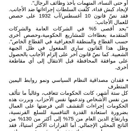
أو حتى النساء، المتهمات بأخذ وظائف الرجال".
لإيجاد كبش فداء، كثّفت السلطات إجراءاتها ضد الأجانب.
فقد نصّ قانون 10 أغسطس/آب 1932 على حصص
للعمال الأجانب:
"بحد أقصى 5% في الشركات العامة والشركات
المتقدمة بعطاءات للمشاريع الحكومية،وحصص أخرى
حسب القطاع والمنطقة الجغرافية في القطاع الخاص".
وظل هذا القانون ساري المفعول في ظل الجبهة
الشعبية. كما نصّ قانون آخر على إلزام الأجانب بالحصول
على موافقة المحافظة قبل الانتقال إلى أي مقاطعة
أخرى.
• فقدان مصداقية النظام السياسي ونمو روابط اليمين
المتطرف
كل ستة أشهر، كانت الحكومات تتعاقب، وغالباً ما تتألف
من نفس الأشخاص وتدعمها نفس الأحزاب. وبررت هذه
الحكومات إجراءات التقشف التي فرضتها على العمال
بضرورة استعادة القدرة التنافسية للسلع الفرنسية،
وبارتفاع الدين العام من 75% إلى أكثر من 130% من
الناتج المحلي الإجمالي. أما القرارات الأكثر استياءً، فقد