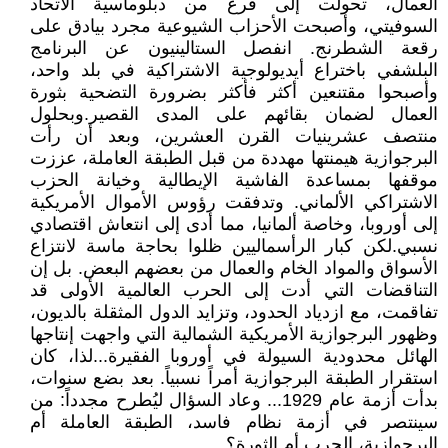
العمال، تحولت إلى فرع من دبلوماسية الاتحاد
السوفيتي، وأصبحت الأحزاب الشيوعية مجرد بيادق على
رقعة الشطرنج. انفصل الستالينيون عن البرنامج
البلشفي باختراع أيديولوجية الاشتراكية في بلد واحد،
وأصبحوا مقتنعين أكثر فأكثر بضرورة التضحية بثورة
العمال لضمان بقائهم على المدى القصير.وبحلول
منتصف عشرينيات القرن العشرين، وبعد أن رأت
البرجوازية هيمنتها مهددة من قبل الطبقة العاملة، عززت
موقفها بمساعدة الفاشية الإيطالية وخيانة الحزب
الاشتراكي الألماني. وتدفقت رؤوس الأموال الأمريكية
إلى أوروبا، وخاصة ألمانيا، مما أدى إلى انتعاش اقتصادي
نسبي.لكن كبار الرأسماليين ظلوا بحاجة ماسة لانتزاع
الأسواق والمواد الخام والعمال من بعضهم البعض. بل إن
التناقضات التي أدت إلى الحرب العالمية الأولى قد
تفاقمت، مع ازدياد الحدود، وتزايد الدول المثقلة بالديون،
وظهور البرجوازية الأمريكية الشمالية التي واجهت إنتاجها
الهائل محدودية السيولة في أوروبا الفقيرة...لذا، كان
استقرار الطبقة البرجوازية أمراً نسبياً. بعد بضع سنوات،
بدأت أزمة عام 1929... وعاد السؤال ليُطرح مجدداً: من
سينتصر في أزمة نظام فاسد، الطبقة العاملة أم
البرجوازية، الحرب أم الثورة؟.