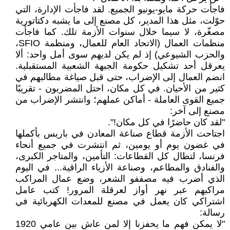
فاجأت حركة مايو-يونيو الجميع. لقد فاجأت الإدارة، التي
حوّلت، مثل هذا المدير، كل مصنع إلى ما يشبه دكتاتورية
مصغّرة، لا سيما خلال سنوات الأزمة تلك. كما فاجأت
منظمات العمال (الاتحاد العام للعمال، ومنظمة SFIO،
والحزب الشيوعي) إذ لم يكن لديهم سوى أمل واحد: ألا
يعرقل أحد تشكيل حكومة الجبهة الشعبية المستقبلية.
انضم العمال إلى الإضراب، حتى قبل صياغة مطالبهم في
كثير من الأحيان. في كل مكان، احتل المضربون - تقريبًا
جميع القوى العاملة - أماكن عملهم؛ وانتشر الإضراب من
مصنع إلى آخر:
"لقد كان حاضرًا في كل مكان!".
اجتاحت الأزمة قطاع صناعة المعادن في باريس بأكملها
في غضون يوم أو يومين، ثم انتشرت في جميع أنحاء
فرنسا، لتطال كل القطاعات: التأمين، والمتاجر الكبرى،
والفنادق والمطاعم، وصناعة الأزياء الراقية... في اليوم
الذي أضرب فيه مصففو الشعر، وضع عمال المراكب
مراكبهم عبر نهر أواز لعرقلة المرور! كتب عامل
اشتراكي كان يعمل في مصنع للمعدات الكهربائية في
رسالة:
"لا يمكن فهم ما يحفزنا إلا لمن عاش بين عامي 1920