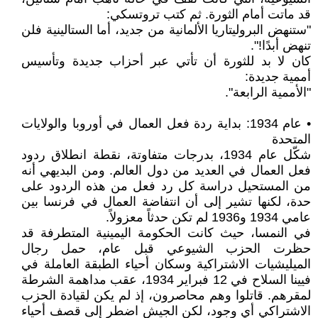
قد ماتت أمام الثورة. ثم كتب تروتسكي:
"ستنهض البروليتاريا الألمانية من جديد، أما الستالينية فلن
تنهض أبدًا!".
كان لا بد للثورة أن تأتي عبر أحزاب جديدة وتأسيس
أممية جديدة:
"الأممية الرابعة".
• عام 1934: بداية ردة فعل العمال في أوروبا والولايات
المتحدة
شكّل عام 1934، بدرجات متفاوتة، نقطة انطلاق ردود
فعل العمال في العديد من دول العالم. ومن البديهي أنه
من المستحيل دراسة كل رد فعل من هذه الردود على
حدة، لكنها تشير إلى أن انتفاضة العمال في فرنسا بين
عامي 1934 و1936 لم تكن حدثاً معزولاً.
في النمسا، حيث كانت الحكومة اليمينية المتطرفة قد
حظرت الحزب الشيوعي قبل عام، حمل رجال
الميليشيات الاشتراكية وسكان أحياء الطبقة العاملة في
فيينا السلاح في 12 فبراير 1934، عقب مداهمة الشرطة
لمقرهم. قاتلوا وهم محاصرون، إذ لم يكن لقيادة الحزب
الاشتراكي أي وجود، لكن الجيش اضطر إلى قصف أحياء