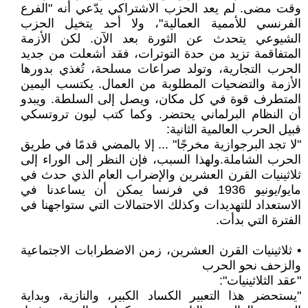
وقت مضى. لم يعد الحزب الاشتراكي يدّعي أنه "الفرع
الفرنسي للأممية العمالية"، ولا أحد يتخيل الحزب
الشيوعي يتحدث عن الثورة بعد الآن. لكن الأزمة
المتفاقمة تزيد من حدة التوترات، فقد أشعلت من جديد
الحرب التجارية، وتولد صراعات مسلحة، تُغذي بدورها
الأزمة والتضحيات المطلوبة من العمال. يكتسب اليمين
المتطرف قوة في كل مكان، ويصل إلى السلطة. ويبدو
أن النظام البرلماني يحتضر. وكما كتب ليون تروتسكي
قبيل الحرب العالمية الثانية:
"لا تجد البرجوازية مخرجًا" ... إلا بالمضي قدمًا في طريق
الحرب الشاملة.ولهذا السبب، فإن النظر إلى الوراء إلى
ثلاثينيات القرن العشرين والإضراب العام الذي حدث في
مايو/يونيو 1936 في فرنسا يمكن أن يساعدنا في
الاستعداد للتهديدات وكذلك الاحتمالات التي ستواجهنا في
الفترة التي بدأت.
• ثلاثينيات القرن العشرين، زمن الاضطرابات الاجتماعية
والزحف نحو الحرب
"عقد الثلاثينيات":
"يستحضر هذا التعبير الكساد الكبير، والنازية، وبداية