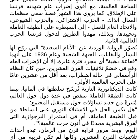
الساحة العالمية، مع أقوى إضرابٍ عامٍ شهدته فرنسا
على الإطلاق. كما يروي هذا الشهر قصة سعي منظمات
العمال آنذاك - الحزب الاشتراكي، والحزب الشيوعي،
والاتحاد العام للعمل - إلى السيطرة على الطبقة العاملة
وتحييدها. وبذلك، مهدوا الطريق لدخول فرنسا الحرب
العالمية الثانية.
تُصوّر الرواية الوردية عن "الأيام السعيدة" التي روّج لها
اليسار والنقابات، الجبهة الشعبية وعام 1936 على أنهما
"فقاعة ذهبية" أي مجرد فترة عابرة. إلا أن الإضراب العام
وقع في خضمّ ثلاثينيات القرن العشرين، حين كان النظام
الرأسمالي في حالة اضطراب، بعد أقل من عشرين عامًا
على الحرب العالمية الأولى.
كانت الديكتاتورية النازية تُرسّخ سلطتها في ألمانيا، بينما
كانت الطبقة العاملة تنتفض في عدة دول حول العالم،
مُثيرةً من جديد تساؤلات حول مستقبل المجتمع:
"هل يكمن الحل في الاستيلاء الثوري على السلطة من
قِبل الطبقة العاملة، أم في استمرار البرجوازية التي
تُغرق البشرية مجددًا في أتون حرب عالمية؟".
اليوم، وبعد مرور قرابة قرن من الزمان، تبدو أحداث
ثلاثينيات القرن العشرين وكأنها لم تكن قريبة من أي