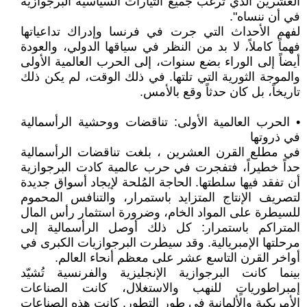
العشرين الذي ترغب جميع التيارات السياسية البرجوازية
في أن ننساه".
لفهم الأحداث التي جرت في فرنسا وإدراك تداعياتها
فهماً كاملاً، لا بد من النظر في سياقها الدولي، والعودة
أيضاً إلى الوراء بضع سنوات، إلى الحرب العالمية الأولى
والموجة الثورية التي تلتها. في ذلك الوقت، لم يكن ذلك
تاريخاً، بل كان حدثاً وقع بالأمس.
• الحرب العالمية الأولى: تناقضات ووحشية الرأسمالية
في ذروتها
في مطلع القرن العشرين ، بلغت تناقضات الرأسمالية
حداً خطيراً، فتفجرت في حرب عالمية كادت البرجوازية
أن تفقد فيها سلطتها. الحاجة المُلحة لإيجاد أسواق جديدة
لتصريف الإنتاج المتزايد باستمرار، والتنافس المحموم
للسيطرة على المواد الخام، وضرورة استثمار رأس المال
المتراكم باستمرار: كل ذلك أوصل الرأسمالية إلى
مرحلتها الإمبريالية. وقد سيطرت البرجوازيات الكبرى في
أواخر القرن التاسع عشر على معظم أنحاء العالم.
بينما كانت البرجوازية الإنجليزية والفرنسية تُشيّد
إمبراطورياتٍ للنهب والاستغلال، كانت الصناعات
الأمريكية والألمانية في طور التطور. كانت هذه الصناعات