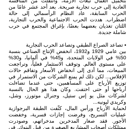
بتحميل العمال تبعات الأزمة، وانتقلت من المنافسة
العادية إلى حرب تجارية صريحة. بعد أحد عشر عامًا من
الحرب السابقة، عاد النظام الرأسمالي إلى حالة
اضطراب. هددت الحرب الاجتماعية والحرب التجارية،
اللتان تغذيان بعضهما بعضًا، بإغراق المجتمع في حرب
شاملة جديدة.
• تصاعد الصراع الطبقي وتصاعد الحرب التجارية
بين عامي 1929 و1932، انخفض الإنتاج الصناعي بنسبة
50% في الولايات المتحدة، و45% في ألمانيا، و30%
على مستوى العالم. وتوقف الاستثمار فعلياً، وتراجعت
المبيعات، مما أدى إلى انخفاض الأسعار وتفاقم حالات
الإفلاس... لكن ذلك لم يمنع الشركات من الاستمرار في
توزيع الأرباح على المساهمين، حتى عندما تضاءلت
أرباحها أو حتى اختفت. وكان هذا هو الحال بالنسبة
لشركات مثل يو إس ستيل، وجنرال موتورز، وشل،
وكريدي ليونيه...
لحماية الأرباح ورأس المال، كثّفت الطبقة البرجوازية
عمليات التسريح، وفرضت إجازات قسرية، وخفضت
الأجور. فقد صغار المدخرين مدخراتهم، وصودرت
ممتلكات أصحاب المشاريع الصغيرة من قبل البنوك. في