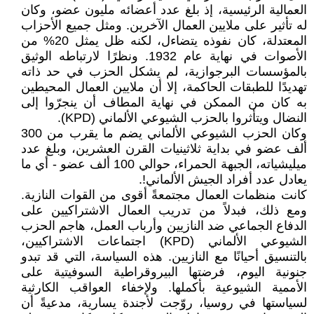
العمالية الرئيسية، إذ بلغ عدد أعضائه مليون عضو، وكان
له تأثير على ملايين العمال الآخرين. ومثل جميع الأحزاب
المعتدلة، كان نفوذه يتضاءل، لكنه ظل يمثل 20% من
الأصوات في نهاية عام 1932. ونظرًا لارتباطه الوثيق
بالمؤسسات البرجوازية، لم يشكل الحزب في حد ذاته
تهديدًا للطبقات الحاكمة، إلا أن ملايين العمال المحيطين
به كان من الممكن في نهاية المطاف أن ينجرّوا إلى
النضال ويتأثروا بالحزب الشيوعي الألماني (KPD).
وكان الحزب الشيوعي الألماني يضم ما يقرب من 300
ألف عضو في بداية ثلاثينيات القرن العشرين، وبلغ عدد
ميليشياته، الجبهة الحمراء، حوالي 100 ألف عضو - أي ما
يعادل عدد أفراد الجيش الألماني!.
كانت منظمات العمال مجتمعةً أقوى من القوات النازية.
ومع ذلك، فبدلاً من تدريب العمال الاشتراكيين على
الدفاع الجماعي ضد النازيين وأرباب العمل، هاجم الحزب
الشيوعي الألماني (KPD) اجتماعات الاشتراكيين،
بالتنسيق أحيانًا مع النازيين. هذه السياسة، التي قد تبدو
جنونية اليوم، فرضتها البيروقراطية السوفيتية على
الأممية الشيوعية بأكملها. ولإخفاء العواقب الكارثية
لسياستها في روسيا، روّجت لأجندة يسارية، مدعيةً أن