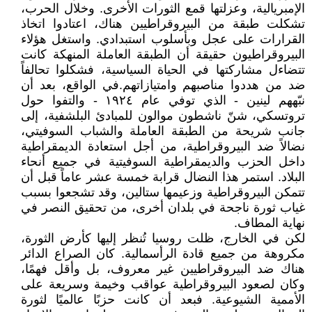
الإمبريالية، وعزلتها قمع الثورات الأخرى. وخلال الحرب،
تشكلت طبقة من البيروقراطيين هناك، اعتادوا اتخاذ
القرارات على عجل وبأسلوب استبدادي. واستغل هؤلاء
البيروقراطيون حقيقة أن الطبقة العاملة المنهكة كانت
تتضاءل مشاركتها في الحياة السياسية، فشكلوا تحالفاً
ضد من هددوا مناصبهم وامتيازاتهم.في الواقع، بعد أن
نبّههم لينين - الذي توفي عام ١٩٢٤ - والتفوا حول
تروتسكي، شنّ ناشطون موالون للمبادئ البلشفية، إلى
جانب شريحة من الطبقة العاملة والشباب السوفيتي،
نضالاً ضد البيروقراطية، من أجل استعادة الديمقراطية
داخل الحزب والديمقراطية السوفيتية في جميع أنحاء
البلاد. استمر هذا النضال قرابة خمسة عشر عاماً قبل أن
تتمكن البيروقراطية وزعيمها ستالين، وقد تشجعوا بسبب
غياب ثورة ناجحة في بلدان أخرى، من تحقيق النصر في
نهاية المطاف.
لكن في الخارج، ظلت روسيا تُنظر إليها كأرض الثورة،
مكروهة من جميع قادة الرأسمالية. كان الصراع الدائر
هناك ضد البيروقراطيين غير معروف، بل وأقل فهمًا،
وكان لصعود البيروقراطية عواقب وخيمة وسريعة على
الأممية الشيوعية. فبعد أن كانت حزبًا عالميًا لثورة