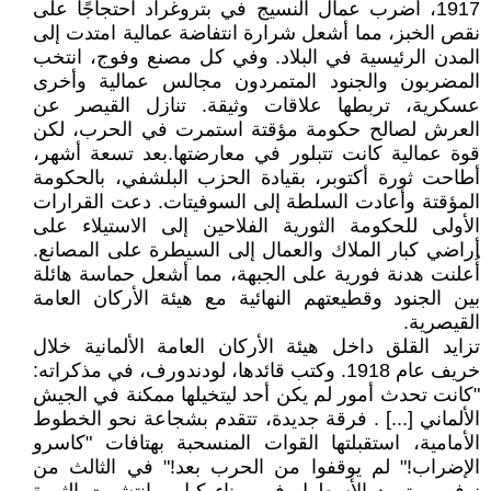
1917، أضرب عمال النسيج في بتروغراد احتجاجًا على
نقص الخبز، مما أشعل شرارة انتفاضة عمالية امتدت إلى
المدن الرئيسية في البلاد. وفي كل مصنع وفوج، انتخب
المضربون والجنود المتمردون مجالس عمالية وأخرى
عسكرية، تربطها علاقات وثيقة. تنازل القيصر عن
العرش لصالح حكومة مؤقتة استمرت في الحرب، لكن
قوة عمالية كانت تتبلور في معارضتها.بعد تسعة أشهر،
أطاحت ثورة أكتوبر، بقيادة الحزب البلشفي، بالحكومة
المؤقتة وأعادت السلطة إلى السوفيتات. دعت القرارات
الأولى للحكومة الثورية الفلاحين إلى الاستيلاء على
أراضي كبار الملاك والعمال إلى السيطرة على المصانع.
أُعلنت هدنة فورية على الجبهة، مما أشعل حماسة هائلة
بين الجنود وقطيعتهم النهائية مع هيئة الأركان العامة
القيصرية.
تزايد القلق داخل هيئة الأركان العامة الألمانية خلال
خريف عام 1918. وكتب قائدها، لودندورف، في مذكراته:
"كانت تحدث أمور لم يكن أحد ليتخيلها ممكنة في الجيش
الألماني [...] . فرقة جديدة، تتقدم بشجاعة نحو الخطوط
الأمامية، استقبلتها القوات المنسحبة بهتافات "كاسرو
الإضراب!" لم يوقفوا من الحرب بعد!" في الثالث من