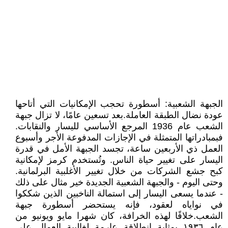
الجبهة الشعبية: أسطورة تحجب الإمكانيات التي أتاحها
عودة نضال الطبقة العاملة.بعد تسعين عامًا، لا تزال جبهة
الشعب عام 1936 المرجع الأساسي لليسار والنقابات.
فبمبادراتها المتمثلة في الإجازات المدفوعة الأجر وأسبوع
العمل ذي الأربعين ساعة، تجسد الجبهة الأمل في قدرة
اليسار على تغيير حياة الناس. وتُستخدم كرمز لإمكانية
كبح جشع الشركات من خلال تغيير الأغلبية البرلمانية.
وحتى اليوم - والجبهة الشعبية الجديدة خير مثال على ذلك
- عندما يسعى اليسار إلى استمالة الناخبين الذين شككوا
في نواياه لعقود، فإنه يستحضر أسطورة جبهة
الشعب.خلافًا لهذه الخرافة، كان شهرا مايو ويونيو من
عام ١٩٣٦ بمثابة انطلاقةٍ عارمةٍ لغالبية العمال على