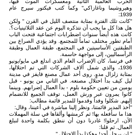
الحرب العالمية الثانية ومعسكرات الموت فيها،
وهيروشيما وناغازاكي" وكما كتب فيكتور سيرج عام
1939:
"كانت تلك الفترة بمثابة منتصف الليل في القرن " ولكن
هل هذا كل ما يجب أن نتذكره اليوم عن عقد الثلاثينيات؟.
كانت هذه أيضاً سنوات اضطرابات اجتماعية فتحت الباب
أمام تطور مختلف تماماً للمجتمع. وقد يؤدي الصراع بين
الطبقتين الأساسيتين في المجتمع، طبقة العمال وطبقة
الرأسماليين، إلى مواجهة حاسمة.
في فرنسا، كان الإضراب العام الذي اندلع في مايو/يونيو
1936، والذي شمل آلاف الشركات التي تم احتلالها،
بمثابة زلزال مدوٍ. روى أحد عمال مصنع فايفز في مدينة
ليل كيف بدأ احتلال مصنعه. في الثاني من يونيو - قبل
يومين من تعيين حكومة بلوم - بدأ العمال إضرابهم. وبينما
كانوا يمرون عبر ورش العمل، توقف الجميع للانضمام
إليهم. شكلوا وفداً وقدموا للمدير قائمة مطالب:
"أخذ المدير قائمتنا، ونظر إلينا مباشرة في أعيننا، وقال:
هذا ما سأفعله بها! ثم كرمشها وألقاها في سلة المهملات
الآن، ارحلوا! غادرنا دون أن ننطق بكلمة واحدة لنبلغ
العمال. ثم قلنا:
" لن يرحل أحد! وهكذا بدأ الاحتلال ".