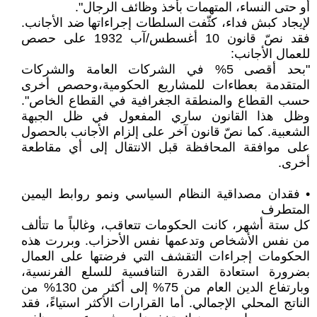
أو حتى النساء، المتهمات بأخذ وظائف الرجال".
لإيجاد كبش فداء، كثّفت السلطات إجراءاتها ضد الأجانب.
فقد نصّ قانون 10 أغسطس/آب 1932 على حصص
للعمال الأجانب:
"بحد أقصى 5% في الشركات العامة والشركات
المتقدمة بعطاءات للمشاريع الحكومية،وحصص أخرى
حسب القطاع والمنطقة الجغرافية في القطاع الخاص".
وظل هذا القانون ساري المفعول في ظل الجبهة
الشعبية. كما نصّ قانون آخر على إلزام الأجانب بالحصول
على موافقة المحافظة قبل الانتقال إلى أي مقاطعة
أخرى.
• فقدان مصداقية النظام السياسي ونمو روابط اليمين
المتطرف
كل ستة أشهر، كانت الحكومات تتعاقب، وغالباً ما تتألف
من نفس الأشخاص وتدعمها نفس الأحزاب. وبررت هذه
الحكومات إجراءات التقشف التي فرضتها على العمال
بضرورة استعادة القدرة التنافسية للسلع الفرنسية،
وبارتفاع الدين العام من 75% إلى أكثر من 130% من
الناتج المحلي الإجمالي. أما القرارات الأكثر استياءً، فقد