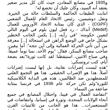
و1935 في مصانع المعادن، حيث كان كل مدير صغير
يعتقد أنه السيد، وكان عليك أن تخضع له".
انتابت الطبقات الحاكمة والسلطات حالة من الحيرة.
ونقل دوشيمين، رئيس الاتحاد العام للعمال الشعبي
(CGPF) - الذي كان بمثابة الاتحاد الأوروبي للعمال
(Medef) آنذاك - رد فعل ليون بلوم في اليوم التالي
لتعيين حكومته: "في رأيه، [...] يكمن الجانب الخطير
بشكل خاص في الوضع الراهن في استحالة [...] معرفة
من أين تأتي الحركة العمالية وإلى أين تتجه". أما بيغين،
صاحب مصانع السكر، فقال: "يوم الأحد، نمنا نوماً عميقاً.
وفي صباح الاثنين، استيقظنا: لقد كانت ثورة!"بعد بضعة
أيام، كتب تروتسكي:
"هذه ليست إضرابات نقابية، بل إنها ليست إضرابات
أصلاً. هذا هو الإضراب الحقيقي. هذا هو التجمع العلني
للمضطهدين ضد الظالمين، هذه هي البداية الكلاسيكية
للثورة"ولم تكن حركة عام 1936 في فرنسا بمثابة
صاعقة من السماء:
"انتفاضة العمال في فيينا، واحتلال المصانع في جميع
أنحاء الولايات المتحدة، وثورة في إسبانيا، وانتفاضات في
المستعمرات... هذا هو الجانب من ثلاثينيات القرن