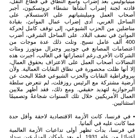
مينيابوليس بعد إضراب واسع النطاق في قطاع النقل،
قادته لجنة إضراب أنشأها نشطاء تروتسكيون، أجبر
أصحاب العمل وميليشياتهم على الاستسلام. على
الساحل الغربي، أدى إضراب عمال الموانئ، بقيادة
مناضلين من الحزب الشيوعي، إلى توقف كامل لحركة
الموانئ في نصف البلاد. على الساحل الشرقي، أضرب
400 ألف عامل نسيج. وتلت ذلك عدة موجات من
اعتصامات المصانع في جوديير وجنرال موتورز ومئات
الشركات الأخرى.رغم انتصاراتها في الغالب، أجبرت هذه
النضالات أصحاب العمل على الاعتراف بحقوق العمال،
إلا أنها ظلت محصورة في نطاق النقابات العمالية. ولأن
بيروقراطية النقابات والحزب الشيوعي فضّلا البحث عن
أرضية مشتركة مع الرئيس روزفلت، لم تتعرض سلطة
البرجوازية لتهديد حقيقي. ومع ذلك، فقد أظهر ملايين
العمال الأمريكيين خلال تلك السنوات شجاعةً وتصميمًا
استثنائيين.
• في فرنسا، كانت الأزمة الاقتصادية لاحقة وأقل حدة
مما كانت عليه في ألمانيا.
في فرنسا، بدأت تظهر أولى تداعيات الأزمة العالمية
اعتبارًا من عام 1931. لم يعد بإمكان المزارعين سداد