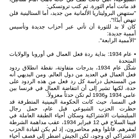
قد ماتت أمام الثورة. ثم كتب تروتسكي:
"ستنهض البروليتاريا الألمانية من جديد، أما الستالينية فلن
تنهض أبدًا!".
كان لا بد للثورة أن تأتي عبر أحزاب جديدة وتأسيس
أممية جديدة:
"الأممية الرابعة".
• عام 1934: بداية ردة فعل العمال في أوروبا والولايات
المتحدة
شكّل عام 1934، بدرجات متفاوتة، نقطة انطلاق ردود
فعل العمال في العديد من دول العالم. ومن البديهي أنه
من المستحيل دراسة كل رد فعل من هذه الردود على
حدة، لكنها تشير إلى أن انتفاضة العمال في فرنسا بين
عامي 1934 و1936 لم تكن حدثاً معزولاً.
في النمسا، حيث كانت الحكومة اليمينية المتطرفة قد
حظرت الحزب الشيوعي قبل عام، حمل رجال
الميليشيات الاشتراكية وسكان أحياء الطبقة العاملة في
فيينا السلاح في 12 فبراير 1934، عقب مداهمة الشرطة
لمقرهم. قاتلوا وهم محاصرون، إذ لم يكن لقيادة الحزب
الاشتراكي أي وجود، لكن الجيش اضطر إلى قصف أحياء