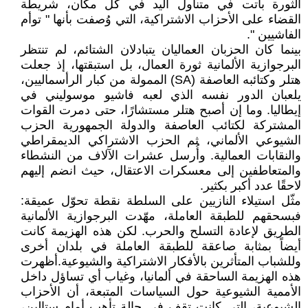
الثورة باتت في متناول اليد في كل مكان، شريطة
القضاء على الأحزاب الاشتراكية، التي وُصفت بأنها " توأم
الفاشيين ".
بينما كان الحزبان العماليان يتبادلان الشتائم، لم تنتظر
البرجوازية الألمانية ثورة العمال، بل استبقتها، إذ جعلت
هتلر وكتائبه العاصفة (SA) الممولة من كبار الرأسماليين،
يلعبان الدور نفسه الذي لعبه فاشيو موسوليني في
إيطاليا. وما إن أصبح هتلر مستشارًا، حتى دمرت القوات
المشتركة لكتائب العاصفة والدولة الجمهورية الحزب
الشيوعي الألماني، ثم الحزب الاشتراكي الديمقراطي
والنقابات العمالية. وأُرسل عشرات الآلاف من النشطاء
والمتعاطفين إلى معسكرات الاعتقال، حيث انضم إليهم
لاحقًا عدد أكبر بكثير.
مثّل استيلاء النازيين على السلطة نقطة تحوّل عميقة:
فبسحقهم للطبقة العاملة، مهّدت البرجوازية الألمانية
الطريق لإعادة التسلح والحرب. لكن هذه الهزيمة كانت
أيضاً بمثابة صاعقة للطبقة العاملة في بلدان أخرى
وللشباب المتأثرين بالأفكار الاشتراكية والشيوعية.أظهرت
هذه الهزيمة الساحقة في ألمانيا، وغياب أي تساؤل داخل
الأممية الشيوعية حول السياسات المتبعة، أن الأحزاب
الشيوعية، التي كانت تقف في حالة تأهب أمام ستالين،