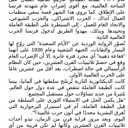
الساحة العالمية، مع أقوى إضرابٍ عامٍ شهدته فرنسا
على الإطلاق. كما يروي هذا الشهر قصة سعي منظمات
العمال آنذاك - الحزب الاشتراكي، والحزب الشيوعي،
والاتحاد العام للعمل - إلى السيطرة على الطبقة العاملة
وتحييدها. وبذلك، مهدوا الطريق لدخول فرنسا الحرب
العالمية الثانية.
تُصوّر الرواية الوردية عن "الأيام السعيدة" التي روّج لها
اليسار والنقابات، الجبهة الشعبية وعام 1936 على أنهما
"فقاعة ذهبية" أي مجرد فترة عابرة. إلا أن الإضراب العام
وقع في خضمّ ثلاثينيات القرن العشرين، حين كان النظام
الرأسمالي في حالة اضطراب، بعد أقل من عشرين عامًا
على الحرب العالمية الأولى.
كانت الديكتاتورية النازية تُرسّخ سلطتها في ألمانيا، بينما
كانت الطبقة العاملة تنتفض في عدة دول حول العالم،
مُثيرةً من جديد تساؤلات حول مستقبل المجتمع:
"هل يكمن الحل في الاستيلاء الثوري على السلطة من
قِبل الطبقة العاملة، أم في استمرار البرجوازية التي
تُغرق البشرية مجددًا في أتون حرب عالمية؟".
اليوم، وبعد مرور قرابة قرن من الزمان، تبدو أحداث
ثلاثينيات القرن العشرين وكأنها لم تكن قريبة من أي