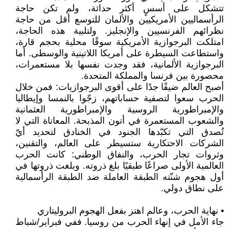
تتشكل على أسسٍ أكثر حداثة، ولم تكن حاجة
الرأسماليين الأمريكيين والألمان للتوسع أقل من حاجة
نظرائهم الفرنسيين والإنجليز. ولتلبية هذه الحاجة،
امتلكت البرجوازية الأمريكية سوقًا محلية بحجم قارة،
واستطاعت السيطرة على أمريكا اللاتينية والوسطى. أما
البرجوازية الألمانية، فقد وجدت نفسها بلا مستعمرات،
محصورة بين فرنسا والمملكة المتحدة.
أصبح العالم ضيقًا جدًا على أقوى البرجوازيات: فمن خلال
الحرب سعوا لتصفية حساباتهم، زجّوا بالنمسا وإيطاليا
والإمبراطورية الروسية والإمبراطورية العثمانية
والشعوب المستعمرة في أتون المذبحة. المعاناة التي لا
تُصدق التي تكبّدها الجنود في الخنادق لتحديد أيّ
الشركات الاحتكارية ستسيطر على العالم، والتقنين،
وثروات تجار الحرب، والنفاق الوطني: كانت الحرب
العالمية الأولى صراعًا طبقيًا بلغ ذروته. وبلغت ذروتها في
أول هجوم شنّته الطبقة العاملة ضد الطبقة الرأسمالية
على نطاق دولي.
• نهاية الحرب، وعالم اهتز بفعل الهجوم البروليتاري
جاء الأمل في إنهاء الحرب من روسيا. ففي فبراير/شباط