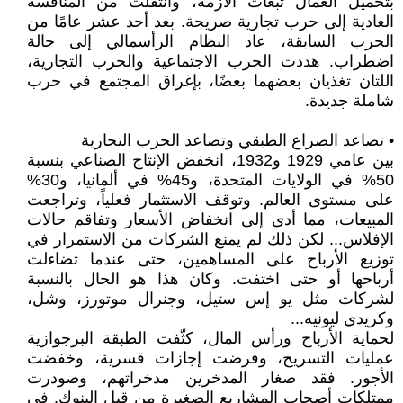
بتحميل العمال تبعات الأزمة، وانتقلت من المنافسة
العادية إلى حرب تجارية صريحة. بعد أحد عشر عامًا من
الحرب السابقة، عاد النظام الرأسمالي إلى حالة
اضطراب. هددت الحرب الاجتماعية والحرب التجارية،
اللتان تغذيان بعضهما بعضًا، بإغراق المجتمع في حرب
شاملة جديدة.
• تصاعد الصراع الطبقي وتصاعد الحرب التجارية
بين عامي 1929 و1932، انخفض الإنتاج الصناعي بنسبة
50% في الولايات المتحدة، و45% في ألمانيا، و30%
على مستوى العالم. وتوقف الاستثمار فعلياً، وتراجعت
المبيعات، مما أدى إلى انخفاض الأسعار وتفاقم حالات
الإفلاس... لكن ذلك لم يمنع الشركات من الاستمرار في
توزيع الأرباح على المساهمين، حتى عندما تضاءلت
أرباحها أو حتى اختفت. وكان هذا هو الحال بالنسبة
لشركات مثل يو إس ستيل، وجنرال موتورز، وشل،
وكريدي ليونيه...
لحماية الأرباح ورأس المال، كثّفت الطبقة البرجوازية
عمليات التسريح، وفرضت إجازات قسرية، وخفضت
الأجور. فقد صغار المدخرين مدخراتهم، وصودرت
ممتلكات أصحاب المشاريع الصغيرة من قبل البنوك. في