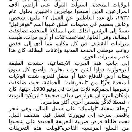
الولايات المتحدة، استولت البنوك على أراضي آلاف
المزارعين، الذين أصبحوا مهاجرين داخليين. بحلول عام
١٩٣٢، بلغ عدد العاطلين عن العمل ١٢ مليون شخص،
وعاش بعضهم في مخيمات أُطلق عليها اسم "هوفرفيل"
نسبةً إلى الرئيس آنذاك. في المملكة المتحدة، تضاعفت
البطالة، وفي ألمانيا، تضاعفت ثلاث أو أربع مرات. طُبقت
ميزانيات التقشف في كل مكان، مما أدى إلى خفض
رواتب موظفي الخدمة المدنية وإعانات البطالة. كان هذا
عصر مسيرات الجوع.
إلى جانب هذه الحرب الاجتماعية، حشدت الطبقة
البرجوازية دولها لشن حرب تجارية. وأصبح كل سوق
بمثابة أرضٍ للدفاع عنها أو معقلٍ للغزو. شنت الولايات
المتحدة حربًا من "التعريفات" الحمائية، حيث ضاعفت
رسومها الجمركية ثلاث مرات في يونيو 1930. حينها، كان
بإمكان المرء أن يقرأ، في سلف صحيفة " ليزيكو" اليومية
، قصصًا تُذكّر بقصص أخرى أكثر معاصرة:
"رحلة سفينة "أولمبيك" على سبيل المثال، وهي تبحر
بأقصى سرعة إلى نيويورك لتصل قبل منتصف الليل،
تحت طائلة فرض ضريبة التعريفة الجديدة على شحنتها
من السلع الفرنسية الفاخرة"قوبلت هذه التعريفات