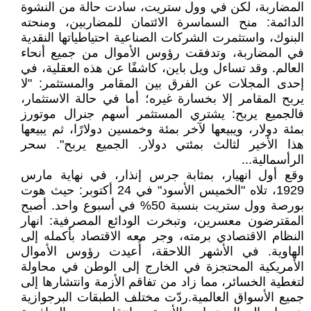
المضاربة، لكن في وول ستريت، سادت حالة من النشوة
الدائمة: منح السماسرة الائتمان للمضاربين، ومنحته
البنوك، واستثمرت الشركات الصناعية احتياطياتها النقدية
في المضاربة، وتدفقت رؤوس الأموال من جميع أنحاء
العالم. وقد تساءل ويل باين، كاشفًا عن هذه العقلية، في
إحدى المجلات عن الفرق بين المقامر والمستثمر: "لا
يربح المقامر إلا بخسارة غيره؛ أما في حالة الاستثمار،
فالجميع يربح: يشتري المستثمر أسهم جنرال موتورز
بمئة دولار، ويبيعها لآخر بمئة وخمسين دولارًا، ثم يبيعها
هذا الأخير لثالث بمئتي دولار. الجميع يربح". سحر
الرأسمالية...
وقع أول انهيار، بمثابة جرس إنذار، في نهاية مارس
1929، تلاه "الخميس الأسود" في 24 أكتوبر: حيث هوت
بورصة وول ستريت بنسبة 50% في أسبوع واحد. أصبح
المقترضون معسرين، وتبخرت الودائع المصرفية: انهار
النظام الاقتصادي برمته، وجر معه الاقتصاد بأكمله إلى
الهاوية. في الأشهر اللاحقة، أُعيدت رؤوس الأموال
الأمريكية المحتجزة في الخارج إلى الوطن في محاولة
لتغطية الخسائر، مما زاد من تفاقم الأزمة وانتشارها إلى
جميع الأسواق العالمية.ردّت مختلف الطبقات البرجوازية