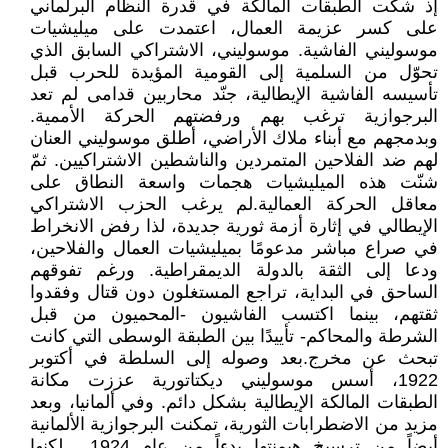
إذ شكّت الطبقات المالكة في قدرة النظام البرلماني
على كسر عزيمة العمال، اعتمدت على ميليشيات
موسوليني الفاشية. موسوليني، الاشتراكي السابق الذي
تحوّل من السلمية إلى القومية المؤيدة للحرب قبل
تأسيسه الفاشية الإيطالية، جنّد محاربين قدامى لم تعد
البرجوازية ترغب بهم ورفضتهم الحركة الأممية.
وبدمجهم مع أبناء ملاك الأراضي، أطلق موسوليني العنان
لهم ضد الفلاحين المتمردين والناشطين الاشتراكيين. ثمّ
شنّت هذه الميليشيات هجمات واسعة النطاق على
معاقل الحركة العمالية.لم يرغب الحزب الاشتراكي
الإيطالي في إثارة أزمة ثورية جديدة، لذا رفض الانخراط
في صراع مباشر مدعومًا بميليشيات العمال والفلاحين،
ودعا إلى الثقة بالدولة الديمقراطية. ورغم تفوقهم
الساحق في البداية، تراجع المستغلون دون قتال وفقدوا
ثقتهم، بينما اكتسب الفاشيون -المحميون من قبل
الشرطة والمحاكم- تأييدًا بين الطبقة الوسطى التي كانت
تبحث عن مخرج.بعد وصوله إلى السلطة في أكتوبر
1922، أسس موسوليني ديكتاتورية عززت مكانة
الطبقات المالكة الإيطالية بشكل دائم. وفي ألمانيا، وبعد
مزيد من الاضطرابات الثورية، تمكنت البرجوازية الألمانية
أيضاً من ترسيخ هيمنتها بدءاً من عام 1924... لكنها