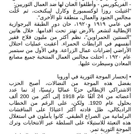
- الفريكوربس - وأطلقوا العنان لها ضد العمال الثوريين:
"اغتيلت روزا لوكسمبورغ وكارل ليبكنخت، ثم حُلّت
مجالس الجنود والعمال، منطقة تلو الأخرى".
في عامي ١٩١٩ و١٩٢٠، حان دور الطبقة البرجوازية
الإيطالية لتشعر بالأرض تهتز تحت أقدامها. خلال هاتين
"السنتين الحمراوين"، نظم أكثر من مليون فلاح فقير
أنفسهم في الرابطات الحمراء. أعقبت عمليات احتلال
الأراضي إضرابات عمال الزراعة. وفي الأول من سبتمبر
عام ١٩٢٠ ، احتلت مجالس العمال المنتخبة جميع مصانع
المعادن وسيطرت عليها.
• إنحسار الموجة الثورية في أوروبا
بفضل هذه الموجة من النضالات، أصبح الحزب
الاشتراكي الإيطالي حزبًا عماليًا رئيسيًا، إذ نما عدد
أعضائه من 24 ألفًا عام 1918 إلى أكثر من 200 ألف
بحلول عام 1920. ولكن، على الرغم من الخطاب
الراديكالي، ظل قادته أكثر اعتيادًا على المناقشات
البرلمانية من الصراع الطبقي. كانوا يأملون في استغلال
هذه التعبئة للاستيلاء على السلطة عبر الانتخابات وترك
الموجة الثورية تمر.