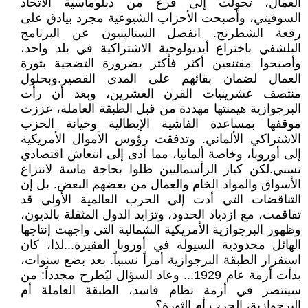
العمال، تحولت إلى فرع من دبلوماسية الاتحاد
السوفيتي، وأصبحت الأحزاب الشيوعية مجرد بيادق على
رقعة الشطرنج. انفصل الستالينيون عن البرنامج
البلشفي باختراع أيديولوجية الاشتراكية في بلد واحد،
وأصبحوا مقتنعين أكثر فأكثر بضرورة التضحية بثورة
العمال لضمان بقائهم على المدى القصير.وبحلول
منتصف عشرينيات القرن العشرين، وبعد أن رأت
البرجوازية هيمنتها مهددة من قبل الطبقة العاملة، عززت
موقفها بمساعدة الفاشية الإيطالية وخيانة الحزب
الاشتراكي الألماني. وتدفقت رؤوس الأموال الأمريكية
إلى أوروبا، وخاصة ألمانيا، مما أدى إلى انتعاش اقتصادي
نسبي.لكن كبار الرأسماليين ظلوا بحاجة ماسة لانتزاع
الأسواق والمواد الخام والعمال من بعضهم البعض. بل إن
التناقضات التي أدت إلى الحرب العالمية الأولى قد
تفاقمت، مع ازدياد الحدود، وتزايد الدول المثقلة بالديون،
وظهور البرجوازية الأمريكية الشمالية التي واجهت إنتاجها
الهائل محدودية السيولة في أوروبا الفقيرة...لذا، كان
استقرار الطبقة البرجوازية أمراً نسبياً. بعد بضع سنوات،
بدأت أزمة عام 1929... وعاد السؤال ليُطرح مجدداً: من
سينتصر في أزمة نظام فاسد، الطبقة العاملة أم
البرجوازية، الحرب أم الثورة؟.