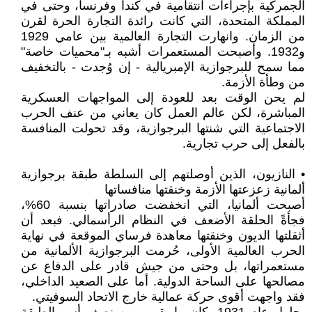
الجمركية بإجراءات انتقامية في كندا وفرنسا، وحتى في
المملكة المتحدة، التي كانت رائدة التجارة الحرة لقرن
من الزمان. وانهارت التجارة العالمية بين عامي 1929
و1932. وأصبحت المستعمرات أشبه بـ"محميات خاصة"
مما سمح للبرجوازية الإمبريالية - إن وُجدت - بالتخفيف
من وطأة الأزمة.
لم يحن الوقت بعد للعودة إلى المواجهات العسكرية
المباشرة، لكن عالم العمل كان يعاني من عنف الحرب
الاجتماعية التي شنتها البرجوازية، وقد تحولت المنافسة
بالفعل إلى حرب تجارية.
• النازيون، الذين أوصلتهم إلى السلطة طبقة برجوازية
ألمانية زعزعتها الأزمة وخنقتها منافساتها
أصبحت ألمانيا، التي انخفضت صادراتها بنسبة 60%،
فجأةً الحلقة الأضعف في النظام الرأسمالي. فبعد أن
أثقلتها الديون وخنقتها معاهدة فرساي الموقعة في نهاية
الحرب العالمية الأولى، حُرمت البرجوازية الألمانية من
مستعمراتها، بل وحتى من جيش قادر على الدفاع عن
مصالحها على الساحة الدولية. أما على الصعيد الداخلي،
فقد واجهت أقوى حركة عمالية خارج الاتحاد السوفيتي.