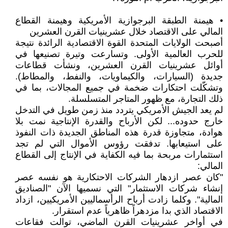
• هيمنة الطبقة البرجوازية الأمريكية وهيمنة القطاع
المالي على الاقتصاد خلال عشرينيات القرن العشرين
أصبحت الولايات المتحدة القوة الاقتصادية الرائدة نتيجة
للحرب العالمية الأولى. وتسارعت وتيرة تصنيعها في
أوائل عشرينيات القرن العشرين، ونشأت قطاعات
جديدة (السيارات، والكيماويات، والنفط، والمطاط).
وتشكّلت احتكارات ضخمة في جميع المجالات، بما في
ذلك التجارة، مع ظهور المتاجر المتسلسلة.
لم يعد الجيش الأمريكي يتردد منذ زمن طويل في التدخل
خارج حدوده... لكن الأرباح والقدرة الإنتاجية نمت بلا
هوادة، متجاوزة قدرة هذه المناطق الجديدة ذات النفوذ
على استيعابها. تدفقت رؤوس الأموال التي لم تجد
استثمارات مربحة بما فيه الكفاية في الإنتاج إلى القطاع
المالي:
"كان عصر ازدهار الشركات الاحتكارية هو نفسه عصر
إنشاء شركات الاستثمار" التي نسميها الآن "الصناديق
المالية". وكلما زادت أرباح الرأسماليين الأمريكيين، ازداد
الاقتصاد الذي بدا مزدهراً ظاهرياً عدم استقرار.
في أواخر عشرينيات القرن الماضي، توالت فقاعات