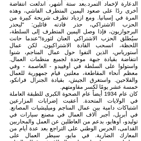
الدعارة لإخماد التمرد.بعد ستة أشهر، اندلعت انتفاضة
أخرى ردًا على صعود اليمين المتطرف الفاشي، وهذه
المرة في إسبانيا. ومع ازدياد تطرف شريحة كبيرة من
الحزب الاشتراكي، حذر قادته قائلين: "ليحذر
البرجوازيون، فإذا وصل اليمين المتطرف إلى السلطة،
سيُطلق الحزب الاشتراكي العنان لثورة!"عندما حانت
اللحظة، انسحب القادة الاشتراكيون. لكن عمال
أستورياس، الذين التفوا حول عمال المناجم، شنوا
انتفاضة بقيادة جبهة موحدة لجميع منظمات العمال.
واستولوا على السلطة في أوفييدو - العاصمة - وفي
معظم أنحاء المقاطعة، معلنين قيام جمهورية للعمال
والفلاحين. واستغرق الجيش، بقيادة الجنرال فرانكو،
خمسة عشر يومًا لكسر مقاومتهم.
كان عام 1934 أيضاً عام الصحوة الكبرى للطبقة العاملة
في الولايات المتحدة. أعقبت إضرابات المزارعين
اشتباكات دامية بين عمال المناجم وميليشيات المصانع.
في أبريل، أجبر آلاف العمال في مصنع سيارات في
توليدو، أوهايو، بدعم من العاطلين عن العمل والمحاربين
القدامى، الحرس الوطني على التراجع بعد عدة أيام من
المعارك الضارية. في مايو، سيطر العمال على