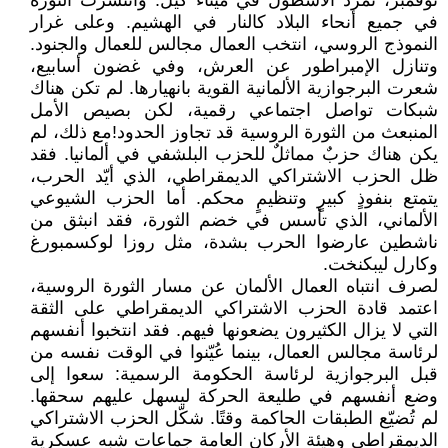
نوفمبر، تمرد الأسطول في ميناء كيل. وانتشرت الثورة
في جميع أنحاء البلاد كالنار في الهشيم. وعلى غرار
النموذج الروسي، انتخب العمال مجالس للعمال والجنود.
وتنازل الإمبراطور عن العرش، وفي غضون أسابيع،
شعرت البرجوازية الألمانية القوية بانهيارها. لم تكن هناك
شبكات تواصل اجتماعي رقمية، لكن بصيص الأمل
المنبعث من الثورة الروسية قد تجاوز الحدود!مع ذلك، لم
يكن هناك حزبٌ مماثلٌ للحزب البلشفي في ألمانيا. فقد
ظل الحزب الاشتراكي الديمقراطي، الذي أيّد الحرب،
يتمتع بنفوذٍ كبيرٍ وتنظيمٍ محكم. أما الحزب الشيوعي
الألماني، الذي تأسس في خضم الثورة، فقد انبثق من
ناشطين عارضوا الحرب بشدة، مثل روزا لوكسمبورغ
وكارل ليبكنخت.
لصرف انتباه العمال الألمان عن مسار الثورة الروسية،
اعتمد قادة الحزب الاشتراكي الديمقراطي على الثقة
التي لا يزال الكثيرون يضعونها فيهم. فقد انتخبوا أنفسهم
لرئاسة مجالس العمال، بينما عُيّنوا في الوقت نفسه من
قبل البرجوازية لرئاسة الحكومة الرسمية: سعوا إلى
وضع أنفسهم في طليعة الحركة ليسهل عليهم سحقها.
لم تُضيّع الطبقات الحاكمة وقتًا. شكّل الحزب الاشتراكي
الديمقراطي وهيئة الأركان العامة جماعات شبه عسكرية