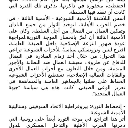
احتفظت، محفورة في ذاكرتها، بذكرى تلك الفترة التي
كادت أن تفقد فيها السلطة.
أسس البلاشفة الأممية الشيوعية - الأممية الثالثة - في
خضم الحرب الأهلية، لتوحيد الثوار من جميع البلدان
وتمكين العمال من النضال من أجل السلطة. وكان على
الأممية الثالثة أن تُقرّ بانحسار الموجة الثورية.لمواجهة
عودة ظهور النزعة الإصلاحية داخل الطبقة العاملة،
اقترح لينين وتروتسكي سياسةً للأحزاب الشيوعية تراعي
هذا التحول: من خلال أخذ زمام المبادرة في النضال
للدفاع عن ظروف معيشة العمال ضد البطالة والأجور
المتدنية، ومن خلال التعاون مع أحزاب العمال الأخرى
والنقابات العمالية الإصلاحية، تستطيع الأحزاب الشيوعية
الحفاظ على صلتها بالجماهير العاملة والمساهمة في
تعزيز الوعي الطبقي. كانت هذه هي سياسة "جبهة
العمال المتحدة".
• إنحطاط الثورة: بيروقراطية الاتحاد السوفيتي وستالينية
الأممية الشيوعية
أثر هذا التراجع في موجة الثورة أيضاً على روسيا، التي
دمرتها الحرب الأهلية والتدخل العسكري للدول