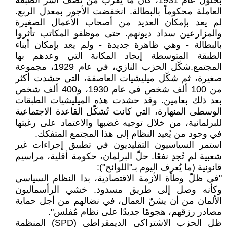
بحلول عام 1931، كان ما يقرب من نصف أسر الطبقة
العاملة محكوماً بالبطالة. انخفضت الأجور بمعدل الربع.
لم يعد بإمكان العديد من أصحاب الأعمال الصغيرة
والمزارعين سداد ديونهم. حتى موظفو المكاتب تأثروا
بالبطالة - وهي ظاهرة جديدة - ولم يعد بإمكان أبناء
الطبقة المتوسطة إيجاد المكانة التي وعدهم بها
المجتمع.شكّل الحزب النازي، في عام 1929، مجموعة
صغيرة، ثم شكّل ميليشيات العاصفة، التي حشدت أكثر
من 100 ألف شخص في عام 1930، و400 ألف شخص
بعد ذلك بعامين. وقد حشدت هذه الميليشيات الطبقات
الوسطى المنهارة، التي كانت تُشكّل القاعدة الاجتماعية
للبرلمانية، من خلال توجيه غضبها والاعتماد على رغبتها
في وجود من يُعيد النظام إلى هذا المجتمع المتفكك.
استمر السياسيون التقليديون في تطبيق إجراءات غير
شعبية لم تُجدِ نفعًا. حلّ البرلمان، حكومة أقلية، مراسيم
قانونية (ما يُعرف اليوم بـ"اللوائح"):
"في ظلّ وطأة الأزمة الاقتصادية، بدا النظام السياسي
وكأنه وصل إلى طريق مسدود. خشي الرأسماليون
الألمان من أن يشنّ العمال، في نضالهم من أجل حماية
مصادر رزقهم، هجومًا جديدًا على نظام مُفلس".
ظل الحزب الاشتراكي الديمقراطي (SPD) المنظمة