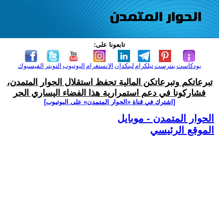
تابعونا على:
بودكاست
بنترست
تيلكرام
لينكدإن
الانستغرام
اليوتيوب
التويتر
الفيسبوك
تبرعاتكم وتبرعاتكن المالية تحفظ استقلال الحوار المتمدن،
فشاركونا في دعم استمرارية هذا الفضاء اليساري الحر
[اشترك في قناة ‫«الحوار المتمدن» على اليوتيوب]
الحوار المتمدن - موبايل
الموقع الرئيسي