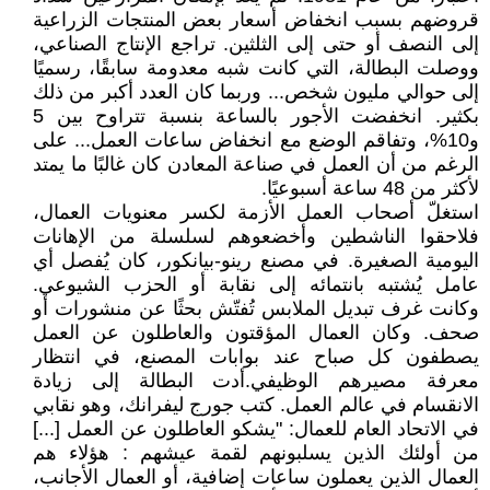
قروضهم بسبب انخفاض أسعار بعض المنتجات الزراعية
إلى النصف أو حتى إلى الثلثين. تراجع الإنتاج الصناعي،
ووصلت البطالة، التي كانت شبه معدومة سابقًا، رسميًا
إلى حوالي مليون شخص... وربما كان العدد أكبر من ذلك
بكثير. انخفضت الأجور بالساعة بنسبة تتراوح بين 5
و10%، وتفاقم الوضع مع انخفاض ساعات العمل... على
الرغم من أن العمل في صناعة المعادن كان غالبًا ما يمتد
لأكثر من 48 ساعة أسبوعيًا.
استغلّ أصحاب العمل الأزمة لكسر معنويات العمال،
فلاحقوا الناشطين وأخضعوهم لسلسلة من الإهانات
اليومية الصغيرة. في مصنع رينو-بيانكور، كان يُفصل أي
عامل يُشتبه بانتمائه إلى نقابة أو الحزب الشيوعي.
وكانت غرف تبديل الملابس تُفتّش بحثًا عن منشورات أو
صحف. وكان العمال المؤقتون والعاطلون عن العمل
يصطفون كل صباح عند بوابات المصنع، في انتظار
معرفة مصيرهم الوظيفي.أدت البطالة إلى زيادة
الانقسام في عالم العمل. كتب جورج ليفرانك، وهو نقابي
في الاتحاد العام للعمال: "يشكو العاطلون عن العمل [...]
من أولئك الذين يسلبونهم لقمة عيشهم : هؤلاء هم
العمال الذين يعملون ساعات إضافية، أو العمال الأجانب،