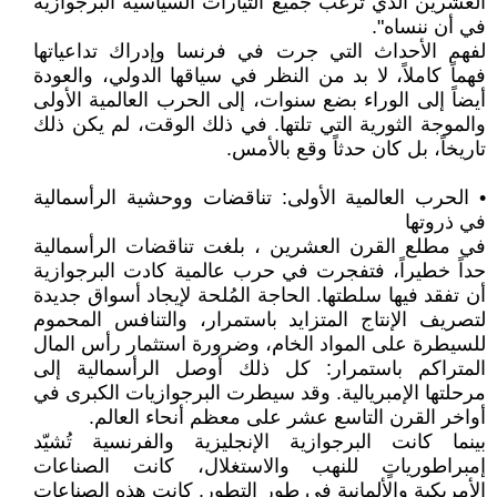
العشرين الذي ترغب جميع التيارات السياسية البرجوازية
في أن ننساه".
لفهم الأحداث التي جرت في فرنسا وإدراك تداعياتها
فهماً كاملاً، لا بد من النظر في سياقها الدولي، والعودة
أيضاً إلى الوراء بضع سنوات، إلى الحرب العالمية الأولى
والموجة الثورية التي تلتها. في ذلك الوقت، لم يكن ذلك
تاريخاً، بل كان حدثاً وقع بالأمس.
• الحرب العالمية الأولى: تناقضات ووحشية الرأسمالية
في ذروتها
في مطلع القرن العشرين ، بلغت تناقضات الرأسمالية
حداً خطيراً، فتفجرت في حرب عالمية كادت البرجوازية
أن تفقد فيها سلطتها. الحاجة المُلحة لإيجاد أسواق جديدة
لتصريف الإنتاج المتزايد باستمرار، والتنافس المحموم
للسيطرة على المواد الخام، وضرورة استثمار رأس المال
المتراكم باستمرار: كل ذلك أوصل الرأسمالية إلى
مرحلتها الإمبريالية. وقد سيطرت البرجوازيات الكبرى في
أواخر القرن التاسع عشر على معظم أنحاء العالم.
بينما كانت البرجوازية الإنجليزية والفرنسية تُشيّد
إمبراطورياتٍ للنهب والاستغلال، كانت الصناعات
الأمريكية والألمانية في طور التطور. كانت هذه الصناعات