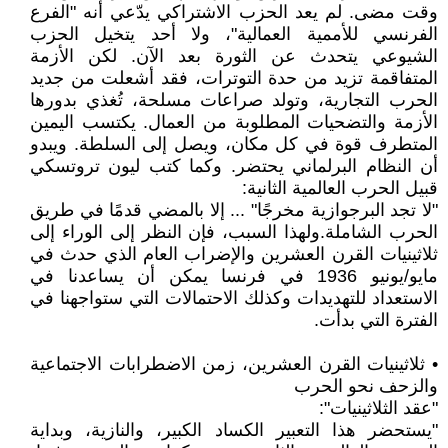
وقت مضى. لم يعد الحزب الاشتراكي يدّعي أنه "الفرع
الفرنسي للأممية العمالية"، ولا أحد يتخيل الحزب
الشيوعي يتحدث عن الثورة بعد الآن. لكن الأزمة
المتفاقمة تزيد من حدة التوترات، فقد أشعلت من جديد
الحرب التجارية، وتولد صراعات مسلحة، تُغذي بدورها
الأزمة والتضحيات المطلوبة من العمال. يكتسب اليمين
المتطرف قوة في كل مكان، ويصل إلى السلطة. ويبدو
أن النظام البرلماني يحتضر. وكما كتب ليون تروتسكي
قبيل الحرب العالمية الثانية:
"لا تجد البرجوازية مخرجًا" ... إلا بالمضي قدمًا في طريق
الحرب الشاملة.ولهذا السبب، فإن النظر إلى الوراء إلى
ثلاثينيات القرن العشرين والإضراب العام الذي حدث في
مايو/يونيو 1936 في فرنسا يمكن أن يساعدنا في
الاستعداد للتهديدات وكذلك الاحتمالات التي ستواجهنا في
الفترة التي بدأت.
• ثلاثينيات القرن العشرين، زمن الاضطرابات الاجتماعية
والزحف نحو الحرب
"عقد الثلاثينيات":
"يستحضر هذا التعبير الكساد الكبير، والنازية، وبداية