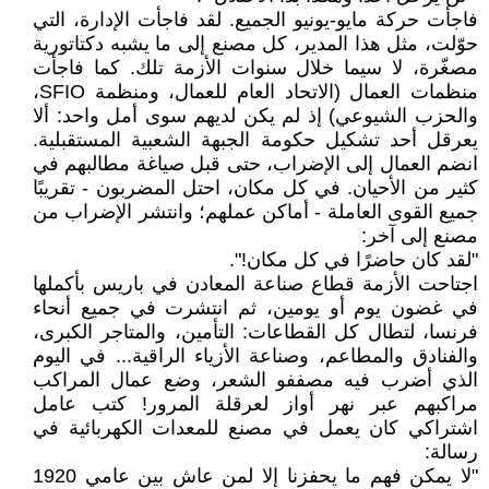
فاجأت حركة مايو-يونيو الجميع. لقد فاجأت الإدارة، التي
حوّلت، مثل هذا المدير، كل مصنع إلى ما يشبه دكتاتورية
مصغّرة، لا سيما خلال سنوات الأزمة تلك. كما فاجأت
منظمات العمال (الاتحاد العام للعمال، ومنظمة SFIO،
والحزب الشيوعي) إذ لم يكن لديهم سوى أمل واحد: ألا
يعرقل أحد تشكيل حكومة الجبهة الشعبية المستقبلية.
انضم العمال إلى الإضراب، حتى قبل صياغة مطالبهم في
كثير من الأحيان. في كل مكان، احتل المضربون - تقريبًا
جميع القوى العاملة - أماكن عملهم؛ وانتشر الإضراب من
مصنع إلى آخر:
"لقد كان حاضرًا في كل مكان!".
اجتاحت الأزمة قطاع صناعة المعادن في باريس بأكملها
في غضون يوم أو يومين، ثم انتشرت في جميع أنحاء
فرنسا، لتطال كل القطاعات: التأمين، والمتاجر الكبرى،
والفنادق والمطاعم، وصناعة الأزياء الراقية... في اليوم
الذي أضرب فيه مصففو الشعر، وضع عمال المراكب
مراكبهم عبر نهر أواز لعرقلة المرور! كتب عامل
اشتراكي كان يعمل في مصنع للمعدات الكهربائية في
رسالة:
"لا يمكن فهم ما يحفزنا إلا لمن عاش بين عامي 1920