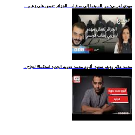
.. مهدي لعريبي: من السينما إلى -مافيا-... الجزائر تقبض على زعيم
.. محمد علام وهيثم سعيد: ألبوم محمد عدوية الجديد استكمالا لنجاح