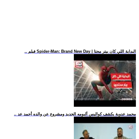
.. فيلم Spider-Man: Brand New Day | البداية اللي كان بيتر محتا
.. محمد عدوية يكشف كواليس ألبومه الجديد ومشروع عن والده أحمد عد