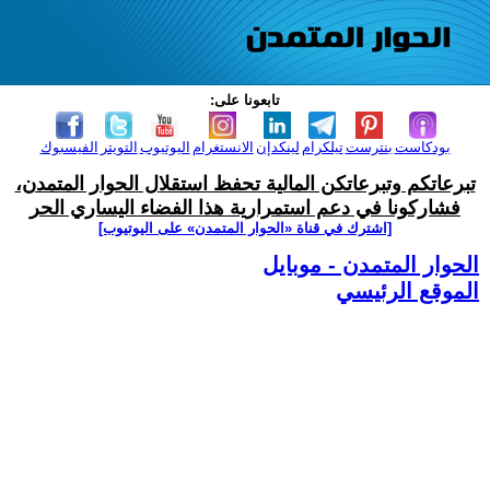
تابعونا على:
بودكاست
بنترست
تيلكرام
لينكدإن
الانستغرام
اليوتيوب
التويتر
الفيسبوك
تبرعاتكم وتبرعاتكن المالية تحفظ استقلال الحوار المتمدن،
فشاركونا في دعم استمرارية هذا الفضاء اليساري الحر
[اشترك في قناة ‫«الحوار المتمدن» على اليوتيوب]
الحوار المتمدن - موبايل
الموقع الرئيسي