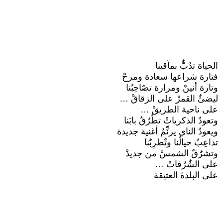
الحياة تدٌبٌّ بمآقينا
فتارة شراعها سعادة ومرحْ
وتارة أنينْ ومرارة تصٌاحِبٌنا
ليضئٌ القمرْ على الزقاقْ …
على ناحية الطريقْ …
وتعودٌ الذكرياتْ تطٌرٌقٌ بابَنا
ويعودٌ الناي يرنِّمٌ أغنية جديدة
تداعِبٌ خيالٌنا وتٌطرِبٌنا
وتشرٌقٌ الشمسْ من جديدْ
على الشٌرٌفاتْ …
على البلدةَ العتيقة