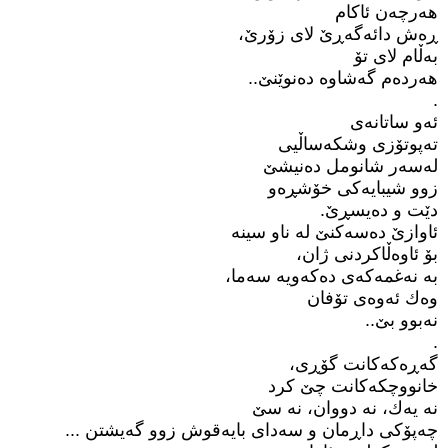
هەرچەن ئاکام
ڕەش دائەگەڕێ لای زۆرێ،
بەڵام لای تۆ
هەردەم گەشاوە دەنوێنێ..
.
ئەو ساتانەی
تەپوتۆزی وشکەساڵیی
لەسەر شانومل دەنیشێ
زوو شیبایەكی خۆشڕەو
دێت و دەیسڕێ.
ئاوازێ دەسەكنێ لە ناو سینە
بۆ ئاوەڵاکردنی ژان،
بە نەغمەکەی دەکەویە سەما،
وەك ئەوەی تۆفان
نەبوو بێ..
.
گەڕەکەکانت گۆڕی،
خانووچکەکانت چێ کرد
نە یەك، نە دووان، نە سێ
چەپۆکی داڕمان و سەدای بایەقوش زوو گەیشتن ...