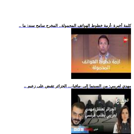
.. كلمة أخيرة -أزمة خطوط الهواتف المحمولة.. المخرج سامح سند: ما
.. مهدي لعريبي: من السينما إلى -مافيا-... الجزائر تقبض على زعيم