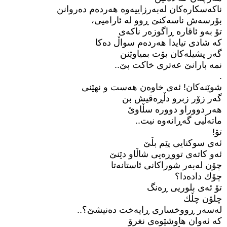
ناکەسکارەکان لەبەرزاییەوە هەردەم دەروانن
بۆرسەش ناسەکنێ ڕوو لە ئارامیی،
تۆ بەو ئاقارە ڕاگوزەر ناکەی
کە شادی تیایدا هەردەم سواڵ دەکا
گەر پشیلەکان بۆت بمیاوێنن
نمە بارانێ عەتری خاکت بێ..
.
شوێنەکان! ئەی خاوەن هەست و نهێنی
گەر زۆر زبرو دڵڕەقیش بن
هەر دووراو دوورە سڵاوێ
ماتەڵیی گەڕانەوە نیت..
تۆ!
ئەی سوکنایی پێم بڵێ
ئەو کاتەی تووڕەیی شاڵاو دێنێ
چۆن لەبەر شوراکانی ئاستانەتا
چۆك دادەدا؟
تۆ ئەی بلوریی ڕەنگ
چلۆن چڵك
لەسەر ڕووخساری ڕایەخت دەنیشێ؟..
کە ئەوان هاوشێوەی نغرۆ