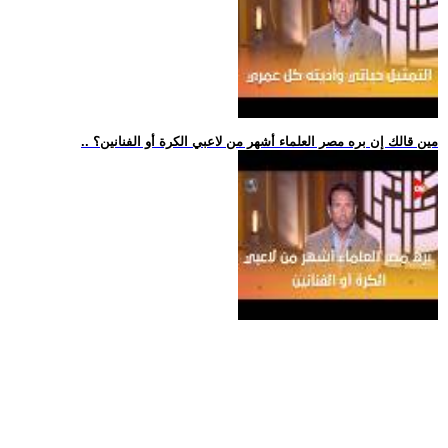
.. مين قالك إن بره مصر العلماء أشهر من لاعبي الكرة أو الفنانين؟