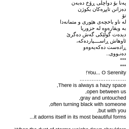
پەنا بۆ دواچڵی ڕۆخ دەبەن
دەزانن تاپڕەکان بکوژن
تۆ
لە ناو باخچەی هێوری و متمانەدا
بە ویقارەوە لە حزوریا
دیدەت گوڵێکی گەش دەگرێ
ئاوهاش ڕاســــپاردەکە،
ڕادەست دەکەیەوەو
دەنـووی..
***
***
You... O Serenity!
………………………
There is always a hazy space,
open between us,
gray and untouched,
often turning black with someone,
but with you,
it adorns itself in its most beautiful forms...