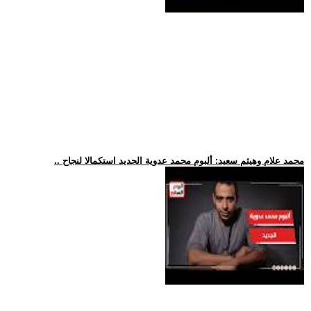
.. محمد علام وهيثم سعيد: ألبوم محمد عدوية الجديد استكمالا لنجاح