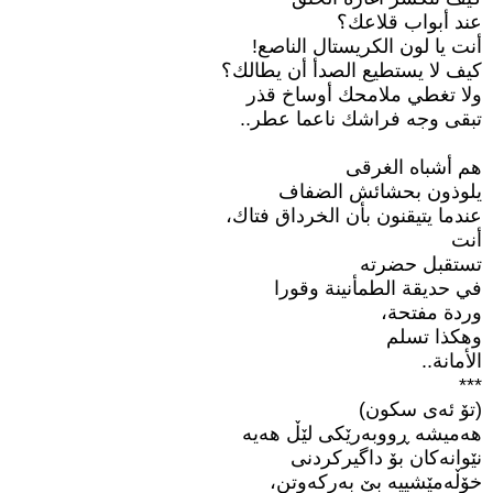
عند أبواب قلاعك؟
أنت يا لون الكريستال الناصع!
كيف لا يستطيع الصدأ أن يطالك؟
ولا تغطي ملامحك أوساخ قذر
تبقى وجه فراشك ناعما عطر..
هم أشباه الغرقى
يلوذون بحشائش الضفاف
عندما يتيقنون بأن الخرداق فتاك،
أنت
تستقبل حضرته
في حديقة الطمأنينة وقورا
وردة مفتحة،
وهكذا تسلم
الأمانة..
***
(تۆ ئەی سکون)
هەمیشە ڕووبەرێکی لێڵ هەیە
نێوانەکان بۆ داگیرکردنی
خۆڵەمێشییە بێ بەرکەوتن،