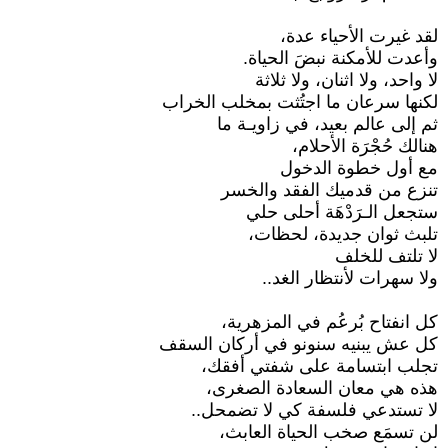
لقد غيرت الأحياء عدة،
وأعدت للأمكنة نبضَ الحياة.
لا واحد، ولا اثنان، ولا ثلاثة
لكنها سرعان ما اجتُثت بمخلب الخراب
ثم إلى عالم بعيد، في زاويـة ما
هنالك حُجْرَة الأحلام،
مع أول خطوة الدخول
تنزع من قدميك الفقد والخسر
ستجعل الـرَدْهَة أحلى حلي
تلبث ثوان جديدة، لحظات،
لا تلتف للخلف
ولا سهرات لأنتظار الغد..
كل انفتاح بُرعُم في المزهرية،
كل عش يبنيه سنونو في أركان السقف
تجلب ابتسامة على شفتي أفقك،
هذه هي معان السعادة الصغرى،
لا تستدعي فلسفة كي لا تضمحل..
لن تسمَع صخب الحياة العابث،