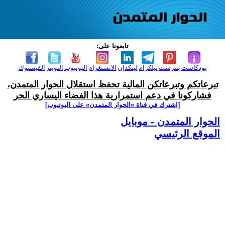
تابعونا على:
بودكاست
بنترست
تيلكرام
لينكدإن
الانستغرام
اليوتيوب
التويتر
الفيسبوك
تبرعاتكم وتبرعاتكن المالية تحفظ استقلال الحوار المتمدن،
فشاركونا في دعم استمرارية هذا الفضاء اليساري الحر
[اشترك في قناة ‫«الحوار المتمدن» على اليوتيوب]
الحوار المتمدن - موبايل
الموقع الرئيسي