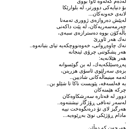
لەدەم کەلەوە ئاوا بووی
بۆ دنیایەكی دوورتر، لە بلوارێکا
لانەی خەونەکان...
لەپێش دەروازەی ژووری تەمەنا
چەرمەسەریەکان، لە پێت داكەنی
باڵەکۆن بووە دەسترازەی سبەی،
نەك هەر ئاوڕێ
نەك چاوەڕوانی، خەوەنووچکەیە تیای بتباتەوە..
هەر پشکوتنی چرۆی ئینجانە
هەر هێلانەیە:
پەڕەسێلکەیەك، لە بن گوێسوانە
بزەی سەرلێوی ئاسۆی هزرینن،
ئەمە مینیماڵەکانی شادیین..
بە فەلسەفە، پێویست ناکا تا شێلو بن..
چرکە هێمنەکان
دوور لە قەتارە سەرشکاوەکان
لەسەر تەنافی ڕۆژگار نیشتنەوە..
هەرگیز لای تۆ درەنگوەخت نییە
مادام ڕۆژێکی نوێ بەڕێوەیە...
.
هەرچەن کە دەڵێن