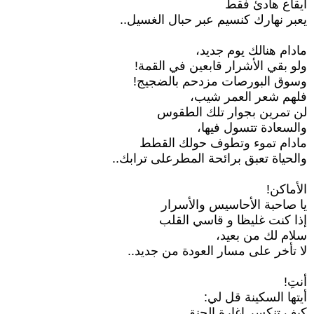
ايقاع هادئ فقط
يعبر نهارك كنسيم عبر حبال الغسيل..
مادام هنالك يوم جديد،
ولو بقي الأشرار قابعين في القمة!
وسوق البورصات مزدحم بالضجيج!
فلهم شعر العمر شيب،
لن تمرين بجوار تلك الطقوس
والسعادة تتسول فيها،
مادام تموء وتطوف حولك القطط
والحياة تعبق برائحة المطرعلى ترابك..
الأماكن!
يا صاحبة الأحاسيس والأسرار
إذا كنت غليظا و قاسي القلب
سلام لك من بعيد،
لا تأخر على مسار العودة من جديد..
أنتِ!
أيتها السكينة قل لي:
كيف تنكسر اغارة الحنق