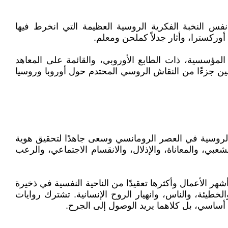
ينتمي إلى نفس النخبة الفكرية الروسية العظيمة التي انخرط فيها
وركسترا، وأثار جدلاً كملحن ومعلم.
 المؤسسية، ذات الطابع الأوروبي، والقائمة على المعاهد
لين جزءًا من النقاش الروسي المحتدم حول أوروبا وروسيا
 موسورغسكي (1839-1881)()، الذي كان مُجددًا للموسيقى الروسية في العصر الرومانسي وسعى جاهدًا لتحقيق هوية
عبي، والمعاناة، والإذلال، والانقسام الاجتماعي، والرعب
بح واحدة من أشهر الأعمال وأكثرها تعقيدًا من الناحية النفسية في ذخيرة
الخطيئة، والناس، وانهيار الروح الإنسانية. تشترك روايات
ساسي، بل كلاهما يريد الوصول إلى الجرح.