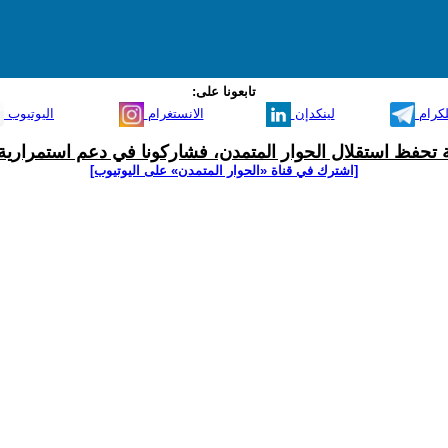
تابعونا على:
لكرام
لينكدإن
الانستغرام
اليوتيوب
ية تحفظ استقلال الحوار المتمدن، فشاركونا في دعم استمرارية 
[اشترك في قناة ‫«الحوار المتمدن» على اليوتيوب]