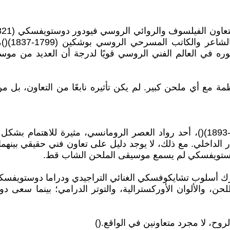
كاتب الأ
ه في العالم الفني الروسي قويًا لدرجة أن العديد من موس
ة مع أي ملحن كبير. لم يكن تأثيره نابعًا من التعاون، بل م
تُعدّ حالة الملحن الروسي بيوتر إليتش تشايكوفسكي (1840-1893)()، أحد رواد العصر ا
كسار الداخلي. مع ذلك، لا يوجد دليل على تعاون فني حقيقي بي
دوستويفسكي لم يسمع موسيقى الملحن الشاب قط.
شترك أسلوب تشايكوفسكي الغنائي التراجيدي ودراما دوستويفسكي
، والألوان الأوركسترالية، والتوتر الدرامي؛ بينما سعى دو
وح، لا مجرد متعاونين في الواقع.()