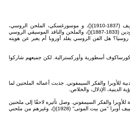
لم يكن ملحنو المدرسة القومية الروسية - الملحن وعازف البيانو وقائد الأوركسترا الروسي ميلي أليكسييفيتش بالاكيريف (1837-1910)()، و موسورغسكي، الملحن الروسي،
وريمسكي كورساكوف (1844-1908)()، الملحن والكيميائي الرومانسي الروسي من أصول جورجية روسية، وألكسندر بورودين (1833-1887)()، والملحن والناقد الموسيقي الروسي
 ما هي روسيا؟ هل الفن الروسي يقلد أوروبا أم يعبر عن هويته
 كورساكوف أسطورية وأوركسترالية. لكن جميعهم شاركوا
 للأوبرا والفكر السيمفوني. جذبت أعماله الملحنين لما
ة الدينية، الإذلال، والخلاص.
أوبرا والفكر السيمفوني. وصل تأثيره لاحقًا إلى ملحنين
مثل الملحن التشيكي، ومنظر الموسيقى، وعالم الفولكلور، والكاتب، والمعلم ليوش ياناتشيك (1854-1928)()، الذي قام بتكييف أوبرا "من بيت الموتى" (1928)()، وغيرهم من ملحني