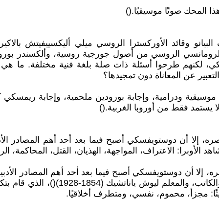
لمحك صوتًا موسيقيًا.()
نين مع دوستويفسكي، لكنهم طرحوا أسئلة ذات صلة بلغة فنية مختلفة.
بير عن المعاناة دون تمجيدها؟
موسيقية ودرامية، وإجابة بورودين ملحمية، وإجابة ريمسكي
ستمد فقط من أوروبا الغربية.()
إلا أن دوستويفسكي أصبح فيما بعد أحد أهم المصادر الأدبية
 الأوبرا: الاعتراف، المواجهة، الهذيان، القتل، المحاكمة، الرؤي
لا أن دوستويفسكي أصبح فيما بعد أحد أهم المصادر الأدبية لل
ثًا: مجزأ، محموم، نفسي، ومتطرف أخلاقيًا.