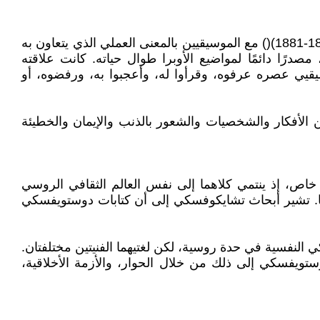
ليس تعاونًا مباشرًا، بل تأثيرًا روحيًا قويًا؛ بالمعنى الدقيق، لم يتعاون الفيلسوف والروائي الروسي فيودور دوستويفسكي (1821-1881)() مع الموسيقيين بالمعنى العملي الذي يتعاون به
وبرا مع الملحن أو الشاعر مع الأغاني. لم يكن، كالشاعر والكاتب المسرحي الروسي بوشكين (1799-1837)()، مصدرًا دائمًا لمواضيع الأوبرا طوال حياته. كانت علاقته
يقيي عصره عرفوه، وقرأوا له، وأعجبوا به، ورفضوه، أو
ن الأفكار والشخصيات والشعور بالذنب والإيمان والخطيئة
لرومانسي، مثيرة للاهتمام بشكل خاص، إذ ينتمي كلاهما إلى نفس العالم الثقافي الروسي
نهما. تشير أبحاث تشايكوفسكي إلى أن كتابات دوستويفسكي
 النفسية في حدة روسية، لكن لغتيهما الفنيتين مختلفتان.
ستويفسكي إلى ذلك من خلال الحوار، والأزمة الأخلاقية،