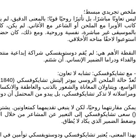
ملخص تجريدي مبسط؛
بالموسيقى غير مباشرة، نفسية وروحية. ومع ذلك، كان حضور
استوعبوا لاحقًا مناخه الأخلاقي.
النقطة الأهم هي: لم يُقم دوستويفسكي شراكة إبداعية منتظم
والفداء ودراما الضمير الإنساني. أن شئتم.
- مع تشايكوفسكي: تشابه لا تعاون:
الواسع، ويتناولان المعاناة والشعور بالذنب والعاطفة والان
ومراسلاته لا تذكر تشايكوفسكي، بل يبدو من المحتمل أن 
يمكن مقارنتهما روحيًا، لكن لا ينبغي تقديمهما كمتعاونين. ي
() سعى تشايكوفسكي إلى التعبير عن المشاعر من خلال اللحن
وضغط الضمير الذي يكاد لا يُطاق.
بهذا المعنى، يُعتبر تشايكوفسكي ودوستويفسكي توأمين في الر