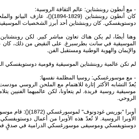
- مع أنطون روبنشتاين: عالم الثقافة الروسية:
كان أنطون روبنشتاين (1829-
دوستويفسكي. كان روبنشتاين أحد أبرز الشخصيات الموسيقية ف
وهنا أيضًا، لم يكن هناك تعاون مباشر كبير. لكن روبنشتاين
الموسيقية في سانت بطرسبرغ. على النقيض من ذلك، كان عالم د
والإيمان والهوية الوطنية ومستقبل الفن.
لم تكن عالمية روبنشتاين الموسيقية وقومية دوستويفسكي الروحية
- مع موسورغسكي: روسيا المظلمة نفسها:
موسيقية روسية فريدة. لم يتعاونا، لكن عالميهما الفنيين يتل
الروحي.
أوبرا "بوريس غودو
الأوبرا الروسية. لا تُعدّ هذه الأوبرا من أعمال دوستويفسكي
دوستويفسكي وموسيقى موسورغسكي الدرامية في صدقٍ فظٍّ غير