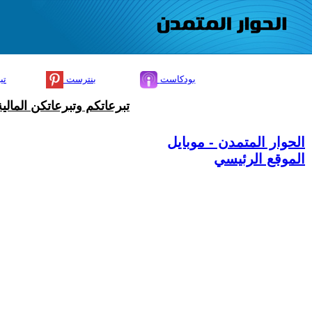
بودكاست
بنترست
تي
تبرعاتكم وتبرعاتكن المال
الحوار المتمدن - موبايل
الموقع الرئيسي