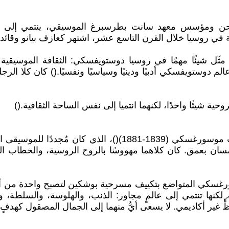
1894)()، عازف البيانو والملحن ومؤسس معهد سانت بطرسبرغ الموسيقي، 
ي روسيا خلال القرن التاسع عشر، اشتهر كعازف بيانو وقائد أ
 مثّل شيئًا مهمًا في روسيا دوستويفسكي: الثقافة الموسيقية
وستويفسكي أدبيًا ودينيًا وسياسيًا ونفسيًا.() كان كلا الرج
 شيئًا واحدًا، لكنهما انتميا إلى نفس الساحة الثقافية.()
يُعدّ التشابه الأكثر إثارة للاهتمام مع الملحن الروسي مودست
امسان بعمق. كان كلاهما مهووسًا بالروح الروسية، والخطاب الش
نوف" لموسورغسكي (1872)(): قام موسورغسكي المتواضع بتكييف مسرحية بوشكين لتص
، لكنها تنتمي إلى عالمٍ مجاور: الذنب، والهلوسة، والسلطة، و
 أكاديمي. لا يسعى أيٌّ منهما إلى الجمال المصقول كهدفٍ أ