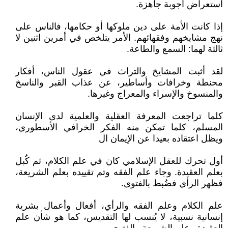
استعراض أجوبة جاهزة.
إذا كانت الأمة على دين ملوكها أو حكامها، فالناس على
نهج مشايخهم وفقهائهم. الأمر يتلخص في أمرين اثنين لا
ثالثة لهما: السمع والطاعة.
لقد أثبت المشايخ والتراث في عقول الناس، أفكار
محنطة وخرافات وأساطير، عن عذاب القبر والناسخ
والمنسوخ والإسراء والمعراج وغيرها.
كلما تراجعت المعرفة العقلية والعلمية لدى الإنسان
المسلم، كلما تمكن منه الفكر الخرافي الأسطوري،
ويظل اعتقاده بعيدا عن الإيمان ال
أول تحرك للعقل الإسلامي كان في علم الكلام، ثم كُبل
بعلم العقيدة. وجاء علم الفقه وتم تقييده بعلم الشريعة،
فظهر الرأي فضُبط بالفتوى.
علم الكلام وعلم الفقه والرأي، أفعال وأعمال بشرية
إنسانية نسبية، لا يُنسب لها التقديس، كما هو شأن علم