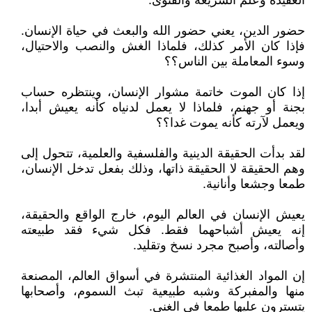
العقيدة وعلم الشريعة والفتوى.
حضور الدين، يعني حضور الله والبعث في حياة الإنسان.
فإذا كان الأمر كذلك، فلماذا الغش والنصب والاحتيال،
وسوء المعاملة بين الناس؟؟
إذا كان الموت خاتمة مشوار الإنسان، وينتظره حساب
بجنة أو جهنم، فلماذا لا يعمل لدنياه كأنه يعيش أبدا،
ويعمل لآرته كأنه يموت غدا؟؟
لقد بدأت الحقيقة الدينية والفلسفية والعلمية، تتحول إلى
وهم الحقيقة لا الحقيقة ذاتها، وذلك بفعل تدخل الإنسان،
طمعا وجشعا وأنانية.
يعيش الإنسان في العالم اليوم، خارج الواقع والحقيقة،
إنه يعيش أشباحهما فقط. فكل شيء فقد طبيعته
وأصالته، وأصبح مجرد نسخ وتقليد.
إن المواد الغذائية المنتشرة في أسواق العالم، المصنعة
منها والمفبركة وشبه طبيعية تبث السموم، وأصحابها
يتسترون عليها طمعا في الغنى.