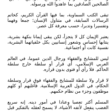
الصالحين الصادقين بما عاهدوا الله ورسوله.
تبقى الكتب السماوية، بما فيها القرآن الكريم، كخاتم
الرسالات السابقة، في متناول الإنسان؛ جمعا وفهما
وتفسيرا وتدبرا، حسب معرفة كل عصر.
يعتبر الإيمان كل لا يتجزأ، لكن يبقى إيمانا بنكهة بشرية،
ينتابها إحساس وشعور إنسانيين بكل خلفياتهما البشرية،
نفسية كانت أو اجتماعية.
ليس للمشايخ والفقهاء ورجال الدين عموما، في العالم
العربي الإسلامي، أي قرار أو سلطة خارج سلطة
الحاكم. فلا رأي أو فتوى بدون قراره.
لا قرار ولا سلطة للمشايخ والفقهاء فوق قرار وسلطة
الحكام، في الدول العربية الإسلامية. فأغلبهم أو كلهم
موظفون وجزء من نظام حكمهم.
المسلم أكثر تعصبا وعنادا في أمور دينه. إنه سريع
الغضب ينفعل لأتفه الأشياء، لا يسمح لعقله بالتفكير قبل