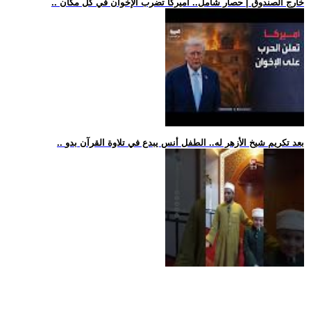
.. خارج الصندوق | حصار شامل.. أميركا تضرب الإخوان في كل مكان
.. بعد تكريم شيخ الأزهر له.. الطفل أنس يبدع في تلاوة القرآن بدو