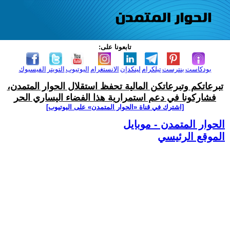
تابعونا على:
بودكاست
بنترست
تيلكرام
لينكدإن
الانستغرام
اليوتيوب
التويتر
الفيسبوك
تبرعاتكم وتبرعاتكن المالية تحفظ استقلال الحوار المتمدن،
فشاركونا في دعم استمرارية هذا الفضاء اليساري الحر
[اشترك في قناة ‫«الحوار المتمدن» على اليوتيوب]
الحوار المتمدن - موبايل
الموقع الرئيسي