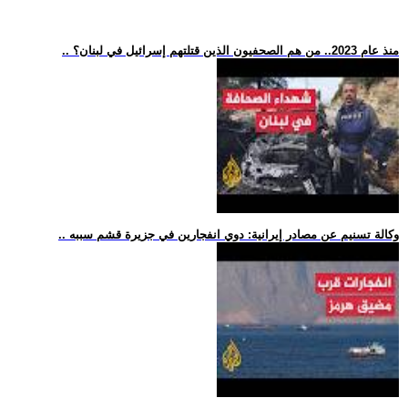
.. منذ عام 2023.. من هم الصحفيون الذين قتلتهم إسرائيل في لبنان؟
.. وكالة تسنيم عن مصادر إيرانية: دوي انفجارين في جزيرة قشم سببه