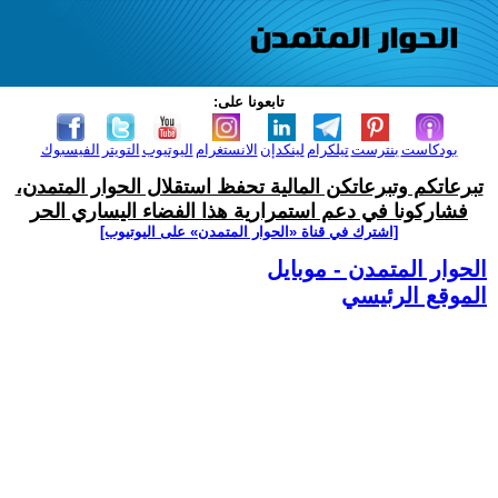
تابعونا على:
بودكاست
بنترست
تيلكرام
لينكدإن
الانستغرام
اليوتيوب
التويتر
الفيسبوك
تبرعاتكم وتبرعاتكن المالية تحفظ استقلال الحوار المتمدن،
فشاركونا في دعم استمرارية هذا الفضاء اليساري الحر
[اشترك في قناة ‫«الحوار المتمدن» على اليوتيوب]
الحوار المتمدن - موبايل
الموقع الرئيسي