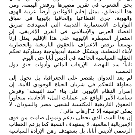
بحق الشعوب في تقرير مصيرها ورفض الهيمنة. ومن
هذا المنطلق، يمثل إقليم الأوغادين أرضاً عربية الهوى
والهوية، جرى اقتطاعها وإلحاقها بإثيوبيا في سياق
التوازنات الاستعمارية القديمة التي استهدفت تمزيق
الفضاء العربي والإسلامي في القرن الإفريقي. إن
استمرار السيطرة الإثيوبية على هذا الإقليم يمثل إرثاً
توسعياً يرفض الاعتراف بالحقوق التاريخية والحضارية
لأبناء المنطقة، ويشكل خلفية أيديولوجية وسلوكية تحكم
العقلية السياسية الحاكمة في أديس أبابا حتى اليوم.
​ثانياً: سد النهضة.. الإرهاب المائي وأدوات خنق دول
المصب
​لم يعد العدوان يقتصر على الجغرافيا، بل تحول إلى
محاولة للتحكم في شريان الحياة الوجودي للأمة. إن
إصرار النظام الإثيوبي على بناء "سد النهضة" وفرض
سياسة الأمر الواقع عبر عمليات الملء الأحادية، متجاوزاً
الحقوق التاريخية المكتسبة لشعبي مصر والسودان، لا
يمكن توصيفه إلا كـ"إرهاب مائي".
إن هذا السد، الذي يحظى بدعم وتمويل صامت من قوى
الإمبريالية العالمية، لا يستهدف التنمية كما يزعم الخطاب
الرسمي لأديس أبابا، بل يستهدف رهن الإرادة السياسية