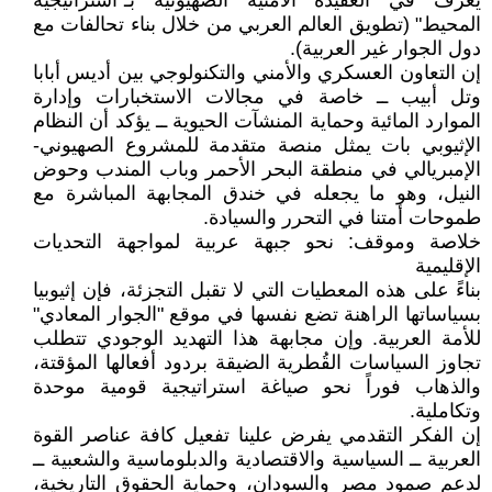
يُعرف في العقيدة الأمنية الصهيونية بـ"استراتيجية
المحيط" (تطويق العالم العربي من خلال بناء تحالفات مع
دول الجوار غير العربية).
إن التعاون العسكري والأمني والتكنولوجي بين أديس أبابا
وتل أبيب ــ خاصة في مجالات الاستخبارات وإدارة
الموارد المائية وحماية المنشآت الحيوية ــ يؤكد أن النظام
الإثيوبي بات يمثل منصة متقدمة للمشروع الصهيوني-
الإمبريالي في منطقة البحر الأحمر وباب المندب وحوض
النيل، وهو ما يجعله في خندق المجابهة المباشرة مع
طموحات أمتنا في التحرر والسيادة.
​خلاصة وموقف: نحو جبهة عربية لمواجهة التحديات
الإقليمية
​بناءً على هذه المعطيات التي لا تقبل التجزئة، فإن إثيوبيا
بسياساتها الراهنة تضع نفسها في موقع "الجوار المعادي"
للأمة العربية. وإن مجابهة هذا التهديد الوجودي تتطلب
تجاوز السياسات القُطرية الضيقة بردود أفعالها المؤقتة،
والذهاب فوراً نحو صياغة استراتيجية قومية موحدة
وتكاملية.
إن الفكر التقدمي يفرض علينا تفعيل كافة عناصر القوة
العربية ــ السياسية والاقتصادية والدبلوماسية والشعبية ــ
لدعم صمود مصر والسودان، وحماية الحقوق التاريخية،