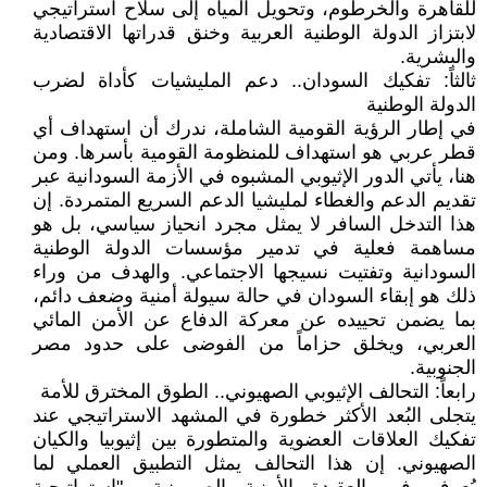
للقاهرة والخرطوم، وتحويل المياه إلى سلاح استراتيجي
لابتزاز الدولة الوطنية العربية وخنق قدراتها الاقتصادية
والبشرية.
​ثالثاً: تفكيك السودان.. دعم المليشيات كأداة لضرب
الدولة الوطنية
​في إطار الرؤية القومية الشاملة، ندرك أن استهداف أي
قطر عربي هو استهداف للمنظومة القومية بأسرها. ومن
هنا، يأتي الدور الإثيوبي المشبوه في الأزمة السودانية عبر
تقديم الدعم والغطاء لمليشيا الدعم السريع المتمردة. إن
هذا التدخل السافر لا يمثل مجرد انحياز سياسي، بل هو
مساهمة فعلية في تدمير مؤسسات الدولة الوطنية
السودانية وتفتيت نسيجها الاجتماعي. والهدف من وراء
ذلك هو إبقاء السودان في حالة سيولة أمنية وضعف دائم،
بما يضمن تحييده عن معركة الدفاع عن الأمن المائي
العربي، ويخلق حزاماً من الفوضى على حدود مصر
الجنوبية.
​رابعاً: التحالف الإثيوبي الصهيوني.. الطوق المخترق للأمة
​يتجلى البُعد الأكثر خطورة في المشهد الاستراتيجي عند
تفكيك العلاقات العضوية والمتطورة بين إثيوبيا والكيان
الصهيوني. إن هذا التحالف يمثل التطبيق العملي لما