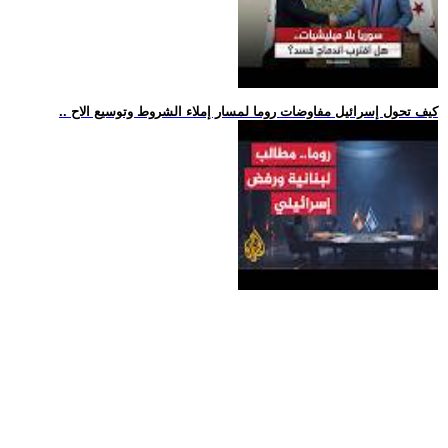
.. كيف تحول إسرائيل مفاوضات روما لمسار إملاء الشروط وتوسيع الاح