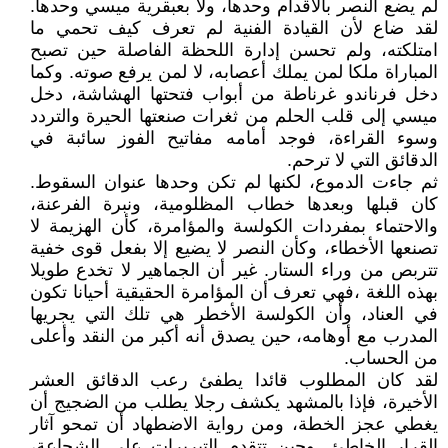
لم يضع النصر بالأقدام وحدها، ولا بعبقرية ميسي وحدها.
لقد ضاع لأن القيادة الفنية لم تعرف كيف تحمي ما
امتلكته، ولم تحسن إدارة اللحظة الفاصلة حين تصبح
المباراة ملكا لمن يملك أعصابه، لا لمن يرفع صوته. وكما
دخل فرناندو غرناطة من أبواب فتحتها الهشاشة، دخل
ميسي إلى قلب الحلم من ثغرات صنعتها الحيرة والتردد
وسوء القراءة، فوجد أمامه مفاتيح الفوز سائبة في
الدقائق التي لا ترحم.
ثم جاءت الدموع، لكنها لم تكن وحدها عنوان السقوط.
كان قبلها وبعدها خطاب المظلومية، ونبرة الفرعنة،
والاحتماء بمفردات الكولسة والمؤامرة، كأن الهزيمة لا
تصنعها الأخطاء، وكأن النصر لا يضيع إلا بفعل قوى خفية
تتربص من وراء الستار. غير أن الجماهير لا تخدع طويلا
بهذه اللغة ،فهي تعرف أن المؤامرة الحقيقية أحيانا تكون
في العناد، وأن الكولسة الأخطر هي تلك التي يجريها
المدرب مع أوهامه، حين يصدق أنه أكبر من النقد وأعلى
من الحساب.
لقد كان المطلوب قائدا يطفئ رعب الدقائق العشر
الأخيرة، فإذا بالمشهد يكشف رجلا يطلب من الضجيج أن
يغطي عجز الخطة، ومن رواية الاضطهاد أن تمحو آثار
القرار الخاطئ. وحين تتقدم التبريرات على الشجاعة،