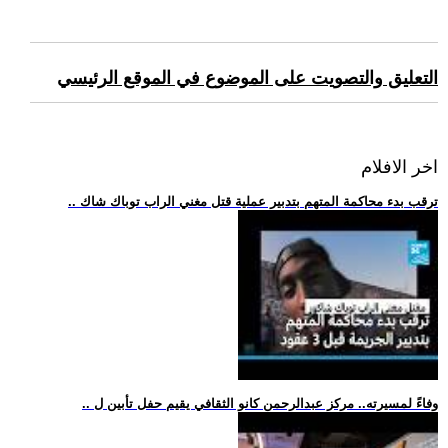
التعليق والتصويت على الموضوع في الموقع الرئيسي
اخر الافلام
.. ترقب بدء محاكمة المتهم بتدبير عملية قتل مغني الراب توباك شاك
.. وفاءً لمسيرته.. مركز عبدالرحمن كانو الثقافي يقيم حفل تأبين ل