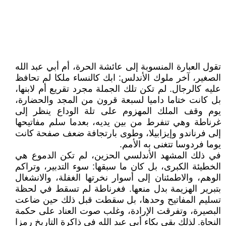
تقول العبارة المنسوبة إلى عائشة الحرة، أم أبي عبد الله
الصغير، آخر ملوك الأندلس: ابك كالنساء ملكا لم تحافظ
عليه كالرجال. لم تكن تلك الجملة مجرد تقريع أم لابنها،
بل كانت ختاما داميا لسبعة قرون من المجد والحضارة،
يوم وقف الملك المهزوم على تلة الوداع ينظر إلى
غرناطة وهي تنفرط من بين يديه، بعدما سلم مفاتيحها
إلى فرناندو وإيزابيلا، وطوى بارتجافة ضعف صفحة كانت
يوما فردوسا تتغنى به الأمم.
في ذلك المشهد الأندلسي الحزين، لم تكن الدموع هي
الخطيئة الكبرى، بل كان ما سبقها: سوء التدبير، وتراكم
الوهم، والاطمئنان إلى أسوار نخرتها الغفلة، والانشغال
بتبرير الهزيمة بدل منعها. فغرناطة لم تسقط في لحظة
تسليم المفاتيح وحدها، بل سقطت قبل ذلك حين ضاعت
البصيرة، وتفرقت الإرادة، وغلب صوت العناد على حكمة
النجاة. لذلك بقي بكاء أبي عبد الله في ذاكرة التاريخ رمزا