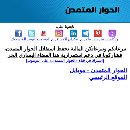
تابعونا على:
بودكاست
بنترست
تيلكرام
لينكدإن
الانستغرام
اليوتيوب
التويتر
الفيسبوك
تبرعاتكم وتبرعاتكن المالية تحفظ استقلال الحوار المتمدن،
فشاركونا في دعم استمرارية هذا الفضاء اليساري الحر
[اشترك في قناة ‫«الحوار المتمدن» على اليوتيوب]
الحوار المتمدن - موبايل
الموقع الرئيسي