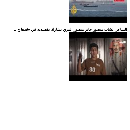
.. الشاعر الشاب منصور جابر منصور المري يشارك بقصيدته في «قدها ج