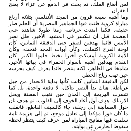
لمن أضاع الملك، ثم بحث في الدمع عن عزاء لا يمنح
الغفران.
وما أشبه سبعة قرون من المجد الأندلسي بثلاثة أرباع
مباراة كروية ظنت فيها الجماهير المصرية أن الحلم صار
حقيقة. فكما امتدت غرناطة زمنا طويلا شاهدة على
العظمة قبل أن تنكسر في المشهد الأخير، ظل نصر
الأمس قائما بهدفين لصفر حتى الدقيقة الثمانين، كأن
لوحة الفرح اكتملت، وكأن أبواب المجد فتحت، وكأن
الأمة الكروية أمسكت أخيرا بخيط حلمها الكبير. كان
التقدم بهدفين أشبه بأسوار الحمراء في بهائها الأخير،
شامخا في الظاهر، لكنه ينتظر قائدا يعرف كيف يحرسه
حين تهب رياح الخطر.
لكن الدقيقة الثمانين كانت كأنها بداية الانحدار من جبل
غرناطة. هناك بدأ النصر يتآكل، لا دفعة واحدة، بل كما
تتسرب الهزيمة إلى المدن حين تغيب الفطنة ويحل
الارتباك. هدف أول أعاد الخوف إلى القلوب، ثم هدف ثان
حول الطمأنينة إلى رجفة، جاء كالسيف القاطع، فانقلب
ما كان فوزا مؤكدا إلى تعادل موجع، ثم إلى هزيمة تامة
سلمت فيها مفاتيح المباراة لمن عرف كيف ينتظر لحظة
سقوط الحارس عن بوابته.