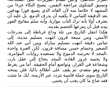
وتسبق الشكوى مراجعة النفس، يصبح البكاء جزءا من
المشهد لا خلاصا منه لأن القائد الذي يضيع فوزا بهدفين
بعد الدقيقة الثمانين لا يكفيه أن يذرف الدمع، بل عليه أن
يعترف أولا بأنه ترك الباب مواربا، وأنه سلم مفاتيح الفوز
بيده قبل أن ينتزعها الخصم بقدمه.
هكذا انتقل التاريخ من تلة وداع غرناطة إلى مدرجات
الأمس، ومن سبعة قرون انتهت بتسليم مدينة، إلى
ثمانين دقيقة انتهت بتسليم مباراة. وبين أبي عبد الله
الصغير وحسام حسن مسافة قرون، لكن العبرة واحدة
،المجد لا تحرسه الدموع ولا تستعيده روايات المؤامرة،
ولا يحميه غرور القادة، المجد يحتاج إلى عقل بارد،
وشجاعة في القرار، وتواضع أمام الحقيقة. أما من يفرط
فيه وهو متقدم، ثم يقف على أطلاله باكيا، فلن يمنحه
التاريخ سوى جملة قاسية تتردد عبر الأزمنة، ابك ما شئت
فقد ضاع ما كان يجب أن يحمى.