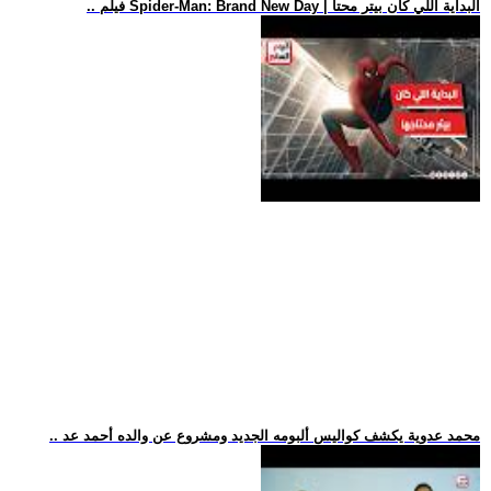
.. فيلم Spider-Man: Brand New Day | البداية اللي كان بيتر محتا
.. محمد عدوية يكشف كواليس ألبومه الجديد ومشروع عن والده أحمد عد