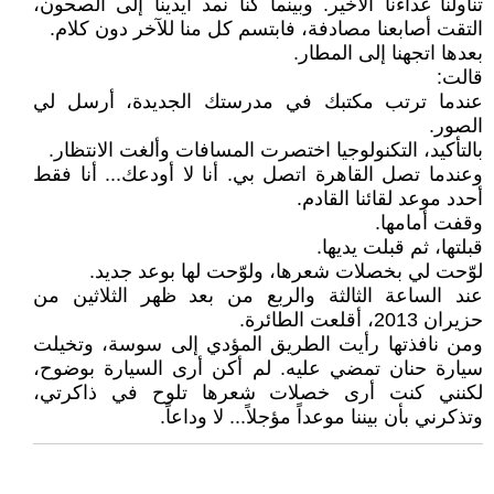
تناولنا غداءنا الأخير. وبينما كنا نمد أيدينا إلى الصحون،
التقت أصابعنا مصادفة، فابتسم كل منا للآخر دون كلام.
بعدها اتجهنا إلى المطار.
قالت:
عندما ترتب مكتبك في مدرستك الجديدة، أرسل لي
الصور.
بالتأكيد، التكنولوجيا اختصرت المسافات وألغت الانتظار.
وعندما تصل القاهرة اتصل بي. أنا لا أودعك... أنا فقط
أحدد موعد لقائنا القادم.
وقفت أمامها.
قبلتها، ثم قبلت يديها.
لوّحت لي بخصلات شعرها، ولوّحت لها بوعد جديد.
عند الساعة الثالثة والربع من بعد ظهر الثلاثين من
حزيران 2013، أقلعت الطائرة.
ومن نافذتها رأيت الطريق المؤدي إلى سوسة، وتخيلت
سيارة حنان تمضي عليه. لم أكن أرى السيارة بوضوح،
لكنني كنت أرى خصلات شعرها تلوح في ذاكرتي،
وتذكرني بأن بيننا موعداً مؤجلاً... لا وداعاً.