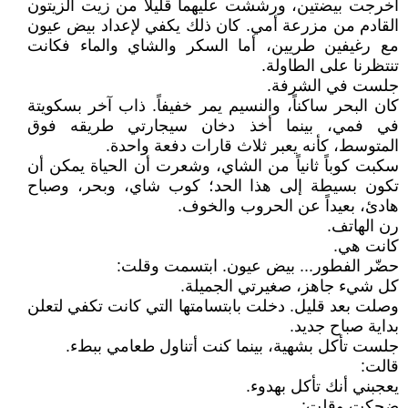
أخرجت بيضتين، ورششت عليهما قليلاً من زيت الزيتون
القادم من مزرعة أمي. كان ذلك يكفي لإعداد بيض عيون
مع رغيفين طريين، أما السكر والشاي والماء فكانت
تنتظرنا على الطاولة.
جلست في الشرفة.
كان البحر ساكناً، والنسيم يمر خفيفاً. ذاب آخر بسكويتة
في فمي، بينما أخذ دخان سيجارتي طريقه فوق
المتوسط، كأنه يعبر ثلاث قارات دفعة واحدة.
سكبت كوباً ثانياً من الشاي، وشعرت أن الحياة يمكن أن
تكون بسيطة إلى هذا الحد؛ كوب شاي، وبحر، وصباح
هادئ، بعيداً عن الحروب والخوف.
رن الهاتف.
كانت هي.
حضّر الفطور... بيض عيون. ابتسمت وقلت:
كل شيء جاهز، صغيرتي الجميلة.
وصلت بعد قليل. دخلت بابتسامتها التي كانت تكفي لتعلن
بداية صباح جديد.
جلست تأكل بشهية، بينما كنت أتناول طعامي ببطء.
قالت:
يعجبني أنك تأكل بهدوء.
ضحكت وقلت: