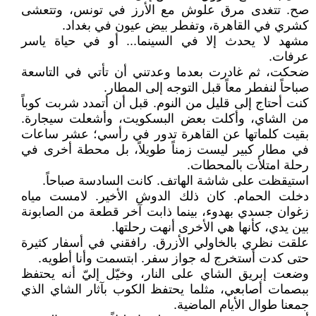
صح. تتغدى مرق علوش مع الأرز في تونس، وتتعشى
كشري في القاهرة، وتفطر بيض عيون في بغداد.
مشهد لا يحدث إلا في السينما... أو في حياة ياسر
عرفات.
ضحكت، ثم غادرت بعدما وعدتني أن تأتي في التاسعة
صباحاً لنفطر معاً قبل التوجه إلى المطار.
كنت أحتاج إلى قليل من النوم. قبل أن أتمدد شربت كوباً
من الشاي، وأكلت بعض البسكويت، وأشعلت سيجارة.
بقيت كلماتها عن القاهرة تدور في رأسي؛ عشر ساعات
في مطار كبير ليست زمناً طويلاً، بل محطة أخرى في
رحلة امتلأت بالمحطات.
استيقظت على شاشة الهاتف. كانت السادسة صباحاً.
دخلت الحمام. كان ذلك الدوش الأخير. لامست مياه
زغوان جسدي بهدوء، بينما ذابت آخر قطعة من الصابونة
بين يدي، كأنها هي الأخرى أنهت رحلتها.
علقت نظري بالخاولي الأزرق. رافقني في أسفار كثيرة
حتى كدت أستخرج له جواز سفر. ابتسمت وأنا أطويه.
وضعت إبريق الشاي على النار، وخيّل إليّ أنه يحتفظ
ببصمات أصابعي، مثلما يحتفظ الكوب بآثار الشاي الذي
جمعنا طوال الأيام الماضية.