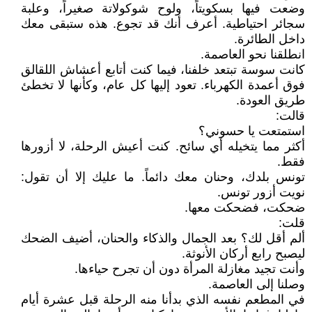
وضعت فيها بسكويتاً، ولوح شوكولاتة صغيراً، وعلبة
سجائر احتياطية. أعرف أنك قد تجوع. هذه ستبقى معك
داخل الطائرة.
انطلقنا نحو العاصمة.
كانت سوسة تبتعد خلفنا، فيما كنت أتابع أعشاش اللقالق
فوق أعمدة الكهرباء. تعود إليها كل عام، وكأنها لا تخطئ
طريق العودة.
قالت:
استمتعت يا حسوني؟
أكثر مما يتخيله أي سائح. كنت أعيش الرحلة، لا أزورها
فقط.
تونس بلدك، وحنان معك دائماً. ما عليك إلا أن تقول:
نويت أزور تونس.
ضحكت، فضحكت معها.
قلت:
ألم أقل لك؟ بعد الجمال والذكاء والحنان، أضيف الضحك
ليصبح رابع أركان الأنوثة.
وأنت تجيد مغازلة المرأة دون أن تجرح حياءها.
وصلنا إلى العاصمة.
في المطعم نفسه الذي بدأنا منه الرحلة قبل عشرة أيام