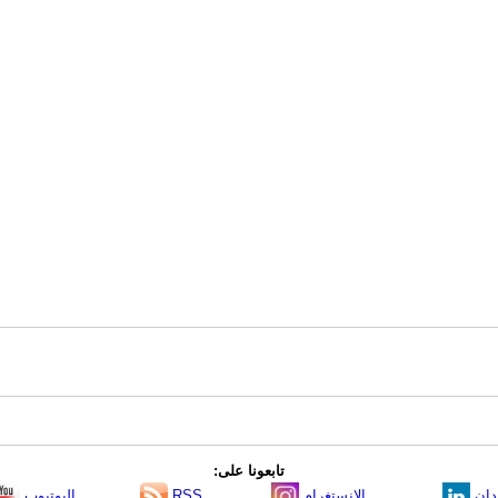
تابعونا على:
دإن
الانستغرام
RSS
اليوتيوب