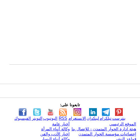
تابعونا على:
بنترست
تيلكرام
لينكدإن
الانستغرام
RSS
اليوتيوب
التويتر
الفيسبوك
الموقع الرئيسي
أخبار عامة
هيئة ادارة الحوار المتمدن - للإتصال بنا
وكالة أنباء المرأة
إحصائيات مؤسسة الحوار المتمدن
اخبار الأدب والفن
قواعد النشر
وكالة أنباء اليسار