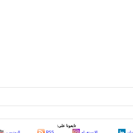
تابعونا على:
دإن
الانستغرام
RSS
اليوتيوب