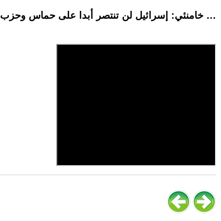
خامنئي: إسرائيل لن تنتصر أبدا على حماس وحزب الله ولا تراجع للمقاومة مهما اغتالوا من رجالاتها …