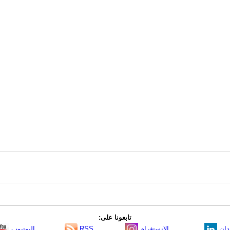
تابعونا على:
دإن
الانستغرام
RSS
اليوتيوب