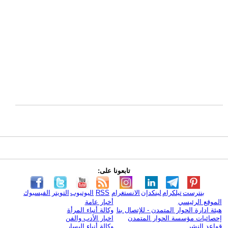
تابعونا على:
بنترست
تيلكرام
لينكدإن
الانستغرام
RSS
اليوتيوب
التويتر
الفيسبوك
الموقع الرئيسي
أخبار عامة
هيئة ادارة الحوار المتمدن - للإتصال بنا
وكالة أنباء المرأة
إحصائيات مؤسسة الحوار المتمدن
اخبار الأدب والفن
قواعد النشر
وكالة أنباء اليسار