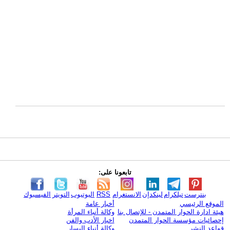
تابعونا على:
بنترست
تيلكرام
لينكدإن
الانستغرام
RSS
اليوتيوب
التويتر
الفيسبوك
الموقع الرئيسي
أخبار عامة
هيئة ادارة الحوار المتمدن - للإتصال بنا
وكالة أنباء المرأة
إحصائيات مؤسسة الحوار المتمدن
اخبار الأدب والفن
قواعد النشر
وكالة أنباء اليسار