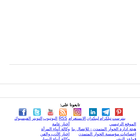
تابعونا على:
بنترست
تيلكرام
لينكدإن
الانستغرام
RSS
اليوتيوب
التويتر
الفيسبوك
الموقع الرئيسي
أخبار عامة
هيئة ادارة الحوار المتمدن - للإتصال بنا
وكالة أنباء المرأة
إحصائيات مؤسسة الحوار المتمدن
اخبار الأدب والفن
قواعد النشر
وكالة أنباء اليسار