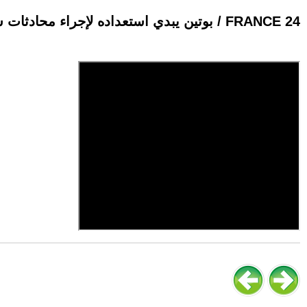
بوتين يبدي استعداده لإجراء محادثات سلام مباشرة مع أوكرانيا • فرانس 24 / FRANCE 24