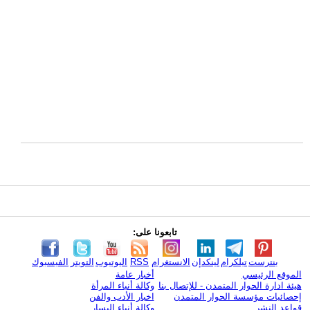
تابعونا على:
بنترست
تيلكرام
لينكدإن
الانستغرام
RSS
اليوتيوب
التويتر
الفيسبوك
الموقع الرئيسي
أخبار عامة
هيئة ادارة الحوار المتمدن - للإتصال بنا
وكالة أنباء المرأة
إحصائيات مؤسسة الحوار المتمدن
اخبار الأدب والفن
قواعد النشر
وكالة أنباء اليسار