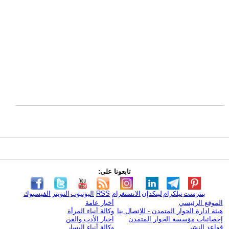
تابعونا على:
بنترست
تيلكرام
لينكدإن
الانستغرام
RSS
اليوتيوب
التويتر
الفيسبوك
الموقع الرئيسي
أخبار عامة
هيئة ادارة الحوار المتمدن - للإتصال بنا
وكالة أنباء المرأة
إحصائيات مؤسسة الحوار المتمدن
اخبار الأدب والفن
قواعد النشر
وكالة أنباء اليسار