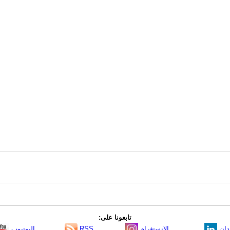
تابعونا على:
دإن
الانستغرام
RSS
اليوتيوب