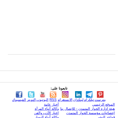
تابعونا على:
بنترست
تيلكرام
لينكدإن
الانستغرام
RSS
اليوتيوب
التويتر
الفيسبوك
الموقع الرئيسي
أخبار عامة
هيئة ادارة الحوار المتمدن - للإتصال بنا
وكالة أنباء المرأة
إحصائيات مؤسسة الحوار المتمدن
اخبار الأدب والفن
قواعد النشر
وكالة أنباء اليسار