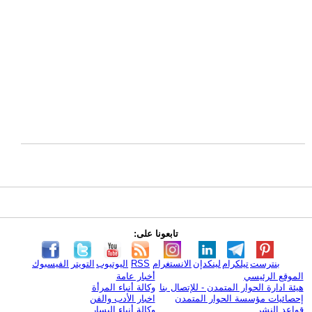
تابعونا على:
بنترست
تيلكرام
لينكدإن
الانستغرام
RSS
اليوتيوب
التويتر
الفيسبوك
الموقع الرئيسي
أخبار عامة
هيئة ادارة الحوار المتمدن - للإتصال بنا
وكالة أنباء المرأة
إحصائيات مؤسسة الحوار المتمدن
اخبار الأدب والفن
قواعد النشر
وكالة أنباء اليسار